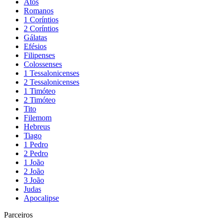
Atos
Romanos
1 Coríntios
2 Coríntios
Gálatas
Efésios
Filipenses
Colossenses
1 Tessalonicenses
2 Tessalonicenses
1 Timóteo
2 Timóteo
Tito
Filemom
Hebreus
Tiago
1 Pedro
2 Pedro
1 João
2 João
3 João
Judas
Apocalipse
Parceiros