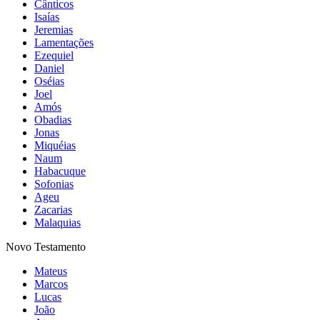
Cânticos
Isaías
Jeremias
Lamentações
Ezequiel
Daniel
Oséias
Joel
Amós
Obadias
Jonas
Miquéias
Naum
Habacuque
Sofonias
Ageu
Zacarias
Malaquias
Novo Testamento
Mateus
Marcos
Lucas
João