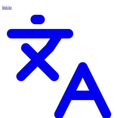
Início