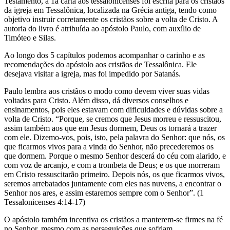
Testamento, a 1a carta aos tessalonicenses foi escrita para os cristãos
da igreja em Tessalônica, localizada na Grécia antiga, tendo como
objetivo instruir corretamente os cristãos sobre a volta de Cristo. A
autoria do livro é atribuída ao apóstolo Paulo, com auxílio de
Timóteo e Silas.
Ao longo dos 5 capítulos podemos acompanhar o carinho e as
recomendações do apóstolo aos cristãos de Tessalônica. Ele
desejava visitar a igreja, mas foi impedido por Satanás.
Paulo lembra aos cristãos o modo como devem viver suas vidas
voltadas para Cristo. Além disso, dá diversos conselhos e
ensinamentos, pois eles estavam com dificuldades e dúvidas sobre a
volta de Cristo. “Porque, se cremos que Jesus morreu e ressuscitou,
assim também aos que em Jesus dormem, Deus os tornará a trazer
com ele. Dizemo-vos, pois, isto, pela palavra do Senhor: que nós, os
que ficarmos vivos para a vinda do Senhor, não precederemos os
que dormem. Porque o mesmo Senhor descerá do céu com alarido, e
com voz de arcanjo, e com a trombeta de Deus; e os que morreram
em Cristo ressuscitarão primeiro. Depois nós, os que ficarmos vivos,
seremos arrebatados juntamente com eles nas nuvens, a encontrar o
Senhor nos ares, e assim estaremos sempre com o Senhor”. (1
Tessalonicenses 4:14-17)
O apóstolo também incentiva os cristãos a manterem-se firmes na fé
no Senhor, mesmo com as perseguições que sofriam.