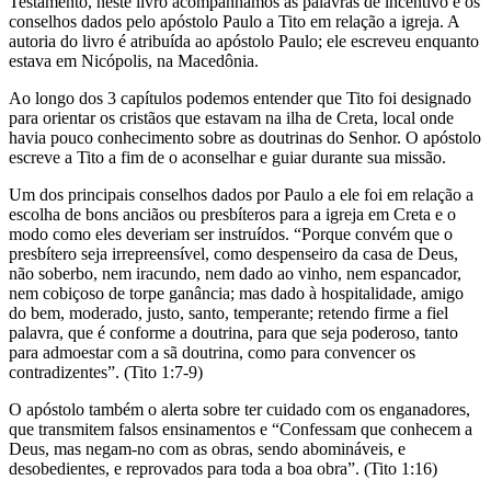
Testamento, neste livro acompanhamos as palavras de incentivo e os
conselhos dados pelo apóstolo Paulo a Tito em relação a igreja. A
autoria do livro é atribuída ao apóstolo Paulo; ele escreveu enquanto
estava em Nicópolis, na Macedônia.
Ao longo dos 3 capítulos podemos entender que Tito foi designado
para orientar os cristãos que estavam na ilha de Creta, local onde
havia pouco conhecimento sobre as doutrinas do Senhor. O apóstolo
escreve a Tito a fim de o aconselhar e guiar durante sua missão.
Um dos principais conselhos dados por Paulo a ele foi em relação a
escolha de bons anciãos ou presbíteros para a igreja em Creta e o
modo como eles deveriam ser instruídos. “Porque convém que o
presbítero seja irrepreensível, como despenseiro da casa de Deus,
não soberbo, nem iracundo, nem dado ao vinho, nem espancador,
nem cobiçoso de torpe ganância; mas dado à hospitalidade, amigo
do bem, moderado, justo, santo, temperante; retendo firme a fiel
palavra, que é conforme a doutrina, para que seja poderoso, tanto
para admoestar com a sã doutrina, como para convencer os
contradizentes”. (Tito 1:7-9)
O apóstolo também o alerta sobre ter cuidado com os enganadores,
que transmitem falsos ensinamentos e “Confessam que conhecem a
Deus, mas negam-no com as obras, sendo abomináveis, e
desobedientes, e reprovados para toda a boa obra”. (Tito 1:16)