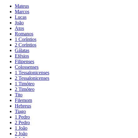
Mateus
Marcos
Lucas
João
Atos
Romanos
1 Coríntios
2 Coríntios
Gálatas
Efésios
Filipenses
Colossenses
1 Tessalonicenses
2 Tessalonicenses
1 Timóteo
2 Timóteo
Tito
Filemom
Hebreus
Tiago
1 Pedro
2 Pedro
1 João
2 João