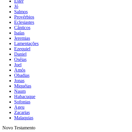
Ester
Jó
Salmos
Provérbios
Eclesiastes
Cânticos
Isaías
Jeremias
Lamentações
Ezequiel
Daniel
Oséias
Joel
Amós
Obadias
Jonas
Miquéias
Naum
Habacuque
Sofonias
Ageu
Zacarias
Malaquias
Novo Testamento