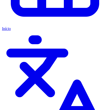
Início