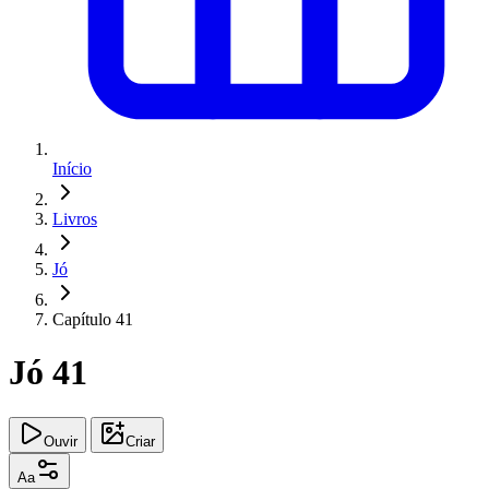
Início
Livros
Jó
Capítulo 41
Jó 41
Ouvir
Criar
Aa