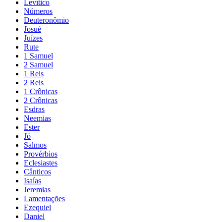
Levítico
Números
Deuteronômio
Josué
Juízes
Rute
1 Samuel
2 Samuel
1 Reis
2 Reis
1 Crônicas
2 Crônicas
Esdras
Neemias
Ester
Jó
Salmos
Provérbios
Eclesiastes
Cânticos
Isaías
Jeremias
Lamentações
Ezequiel
Daniel