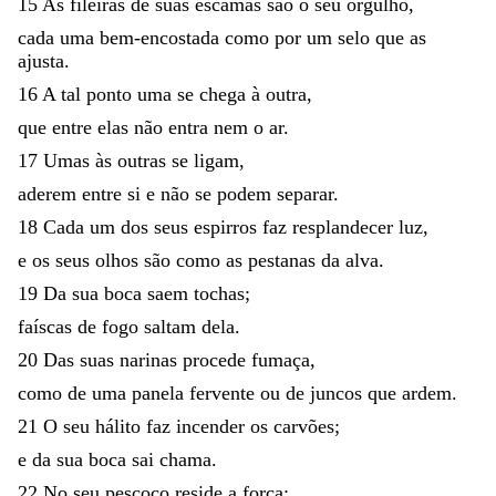
15
As
fileiras
de
suas
escamas
são
o
seu
orgulho
,
cada
uma
bem-encostada
como
por
um
selo
que
as
ajusta
.
16
A
tal
ponto
uma
se
chega
à
outra
,
que
entre
elas
não
entra
nem
o
ar
.
17
Umas
às
outras
se
ligam
,
aderem
entre
si
e
não
se
podem
separar
.
18
Cada
um
dos
seus
espirros
faz
resplandecer
luz
,
e
os
seus
olhos
são
como
as
pestanas
da
alva
.
19
Da
sua
boca
saem
tochas
;
faíscas
de
fogo
saltam
dela
.
20
Das
suas
narinas
procede
fumaça
,
como
de
uma
panela
fervente
ou
de
juncos
que
ardem
.
21
O
seu
hálito
faz
incender
os
carvões
;
e
da
sua
boca
sai
chama
.
22
No
seu
pescoço
reside
a
força
;