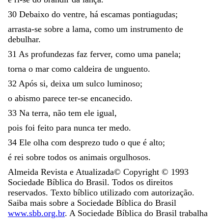
30
Debaixo
do
ventre
,
há
escamas
pontiagudas
;
arrasta-se
sobre
a
lama
,
como
um
instrumento
de
debulhar
.
31
As
profundezas
faz
ferver
,
como
uma
panela
;
torna
o
mar
como
caldeira
de
unguento
.
32
Após
si
,
deixa
um
sulco
luminoso
;
o
abismo
parece
ter-se
encanecido
.
33
Na
terra
,
não
tem
ele
igual
,
pois
foi
feito
para
nunca
ter
medo
.
34
Ele
olha
com
desprezo
tudo
o
que
é
alto
;
é
rei
sobre
todos
os
animais
orgulhosos
.
Almeida Revista e Atualizada
© Copyright ©
1993
Sociedade Bíblica do Brasil. Todos os direitos
reservados. Texto bíblico utilizado com autorização.
Saiba mais sobre a Sociedade Bíblica do Brasil
www.sbb.org.br
. A Sociedade Bíblica do Brasil trabalha