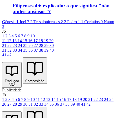
Filipenses 4:6 explicado: o que significa "não
andeis ansiosos"?
Gênesis 1
Joel 2
2 Tessalonicenses 2
2 Pedro 1
1 Coríntios 9
Naum
3
Jó
1
2
3
4
5
6
7
8
9
10
11
12
13
14
15
16
17
18
19
20
21
22
23
24
25
26
27
28
29
30
31
32
33
34
35
36
37
38
39
40
41
42
Tradução
Composição
ARA
Publicidade
Jó
1
2
3
4
5
6
7
8
9
10
11
12
13
14
15
16
17
18
19
20
21
22
23
24
25
26
27
28
29
30
31
32
33
34
35
36
37
38
39
40
41
42