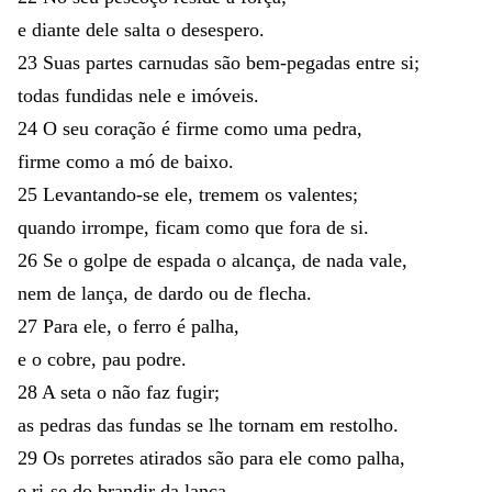
e
diante
dele
salta
o
desespero
.
23
Suas
partes
carnudas
são
bem-pegadas
entre
si
;
todas
fundidas
nele
e
imóveis
.
24
O
seu
coração
é
firme
como
uma
pedra
,
firme
como
a
mó
de
baixo
.
25
Levantando-se
ele
,
tremem
os
valentes
;
quando
irrompe
,
ficam
como
que
fora
de
si
.
26
Se
o
golpe
de
espada
o
alcança
,
de
nada
vale
,
nem
de
lança
,
de
dardo
ou
de
flecha
.
27
Para
ele
,
o
ferro
é
palha
,
e
o
cobre
,
pau
podre
.
28
A
seta
o
não
faz
fugir
;
as
pedras
das
fundas
se
lhe
tornam
em
restolho
.
29
Os
porretes
atirados
são
para
ele
como
palha
,
e
ri-se
do
brandir
da
lança
.