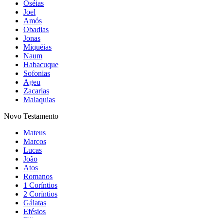
Oséias
Joel
Amós
Obadias
Jonas
Miquéias
Naum
Habacuque
Sofonias
Ageu
Zacarias
Malaquias
Novo Testamento
Mateus
Marcos
Lucas
João
Atos
Romanos
1 Coríntios
2 Coríntios
Gálatas
Efésios