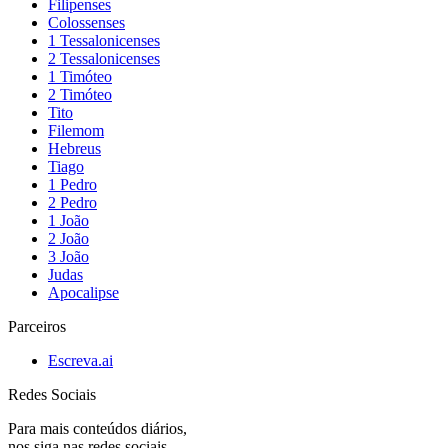
Filipenses
Colossenses
1 Tessalonicenses
2 Tessalonicenses
1 Timóteo
2 Timóteo
Tito
Filemom
Hebreus
Tiago
1 Pedro
2 Pedro
1 João
2 João
3 João
Judas
Apocalipse
Parceiros
Escreva.ai
Redes Sociais
Para mais conteúdos diários,
nos siga nas redes sociais.