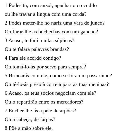
1
Podes
tu
,
com
anzol
,
apanhar
o
crocodilo
ou
lhe
travar
a
língua
com
uma
corda
?
2
Podes
meter-lhe
no
nariz
uma
vara
de
junco
?
Ou
furar-lhe
as
bochechas
com
um
gancho
?
3
Acaso
,
te
fará
muitas
súplicas
?
Ou
te
falará
palavras
brandas
?
4
Fará
ele
acordo
contigo
?
Ou
tomá-lo-ás
por
servo
para
sempre
?
5
Brincarás
com
ele
,
como
se
fora
um
passarinho
?
Ou
tê-lo-ás
preso
à
correia
para
as
tuas
meninas
?
6
Acaso
,
os
teus
sócios
negociam
com
ele
?
Ou
o
repartirão
entre
os
mercadores
?
7
Encher-lhe-ás
a
pele
de
arpões
?
Ou
a
cabeça
,
de
farpas
?
8
Põe
a
mão
sobre
ele
,