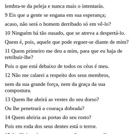
lembra-te
da
peleja
e
nunca
mais
o
intentarás
.
9
Eis
que
a
gente
se
engana
em
sua
esperança
;
acaso
,
não
será
o
homem
derribado
só
em
vê-lo
?
10
Ninguém
há
tão
ousado
,
que
se
atreva
a
despertá-lo
.
Quem
é
,
pois
,
aquele
que
pode
erguer-se
diante
de
mim
?
11
Quem
primeiro
me
deu
a
mim
,
para
que
eu
haja
de
retribuir-lhe
?
Pois
o
que
está
debaixo
de
todos
os
céus
é
meu
.
12
Não
me
calarei
a
respeito
dos
seus
membros
,
nem
da
sua
grande
força
,
nem
da
graça
da
sua
compostura
.
13
Quem
lhe
abrirá
as
vestes
do
seu
dorso
?
Ou
lhe
penetrará
a
couraça
dobrada
?
14
Quem
abriria
as
portas
do
seu
rosto
?
Pois
em
roda
dos
seus
dentes
está
o
terror
.