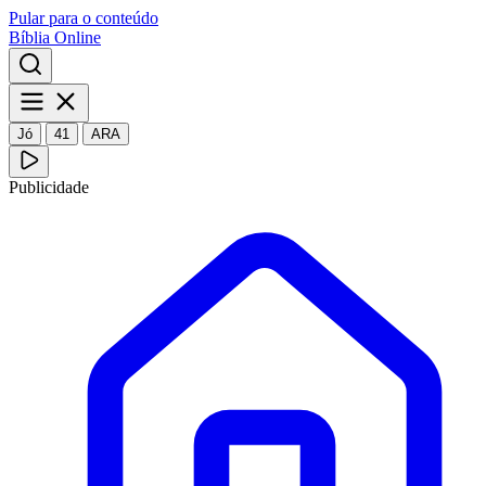
Pular para o conteúdo
Bíblia Online
Jó
41
ARA
Publicidade