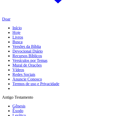
Doar
Início
Hoje
Livros
Busca
Versões da Bíblia
Devocional Diário
Recursos Bíblicos
Versículos por Temas
Mural de Orações
Vídeos
Redes Sociais
Anuncie Conosco
Termos de uso e Privacidade
Antigo Testamento
Gênesis
Êxodo
Levítico