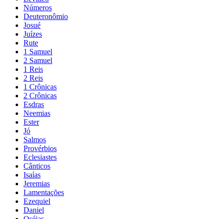
Números
Deuteronômio
Josué
Juízes
Rute
1 Samuel
2 Samuel
1 Reis
2 Reis
1 Crônicas
2 Crônicas
Esdras
Neemias
Ester
Jó
Salmos
Provérbios
Eclesiastes
Cânticos
Isaías
Jeremias
Lamentações
Ezequiel
Daniel
Oséias