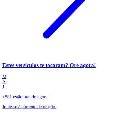
Estes versículos te tocaram? Ore agora!
M
A
J
+581 estão orando agora.
Junte-se à corrente de oração.