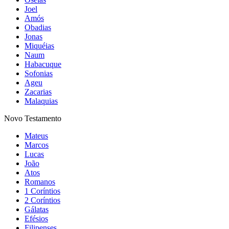
Joel
Amós
Obadias
Jonas
Miquéias
Naum
Habacuque
Sofonias
Ageu
Zacarias
Malaquias
Novo Testamento
Mateus
Marcos
Lucas
João
Atos
Romanos
1 Coríntios
2 Coríntios
Gálatas
Efésios
Filipenses