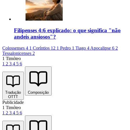
Filipenses 4:6 explicado: o que significa "não
andeis ansiosos"?
Colossenses 4
1 Coríntios 12
1 Pedro 1
Tiago 4
Apocalipse 6
2
Tessalonicenses 2
1 Timóteo
1
2
3
4
5
6
Tradução
Composição
OTTT
Publicidade
1 Timóteo
1
2
3
4
5
6