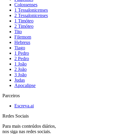
Colossenses
1 Tessalonicenses
2 Tessalonicenses
1 Timóteo
2 Timóteo
Tito
Filemom
Hebreus
Tiago
1 Pedro
2 Pedro
1 João
2 João
3 João
Judas
Apocalipse
Parceiros
Escreva.ai
Redes Sociais
Para mais conteúdos diários,
nos siga nas redes sociais.