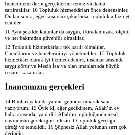
İnancımızın
derin
gerçeklerine
temiz
vicdanla
sarılmalılar
.
10
Topluluk
hizmetkârları
önce
denensinler
.
Ondan
sonra
,
eğer
kusursuz
çıkarlarsa
,
toplulukta
hizmet
etsinler
.
11
Aynı
şekilde
kadınlar
da
saygın
,
iftiradan
uzak
,
ölçülü
ve
her
bakımdan
güvenilir
olmalılar
.
12
Topluluk
hizmetkârları
tek
karılı
olmalılar
.
Çocuklarını
ve
hanelerini
iyi
yönetmeliler
.
13
Topluluk
hizmetkârı
olarak
iyi
hizmet
edenler
,
insanlar
arasında
saygı
görür
ve
Mesih
İsaʼya
olan
imanlarında
büyük
cesaret
kazanırlar
.
İnancımızın
gerçekleri
14
Bunları
yakında
yanına
gelmeyi
umarak
sana
yazıyorum
.
15
Öyle
ki
,
eğer
gecikirsem
,
Allahʼın
ev
halkı
arasında
,
yani
diri
Allahʼın
topluluğunda
nasıl
davranman
gerektiğini
bilesin
.
O
topluluk
gerçeğin
direği
ve
temelidir
.
16
Şüphesiz
Allah
yolunun
sırrı
çok
derindir
: