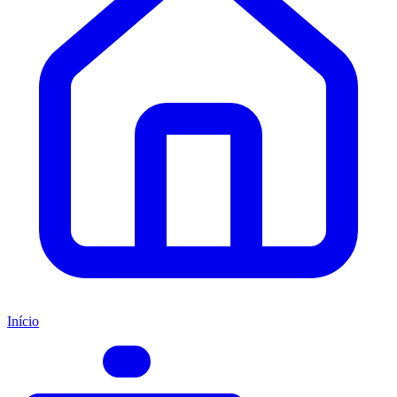
Início