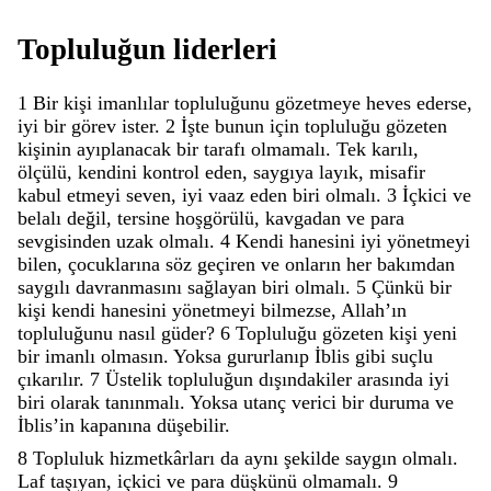
Topluluğun
liderleri
1
Bir
kişi
imanlılar
topluluğunu
gözetmeye
heves
ederse
,
iyi
bir
görev
ister
.
2
İşte
bunun
için
topluluğu
gözeten
kişinin
ayıplanacak
bir
tarafı
olmamalı
.
Tek
karılı
,
ölçülü
,
kendini
kontrol
eden
,
saygıya
layık
,
misafir
kabul
etmeyi
seven
,
iyi
vaaz
eden
biri
olmalı
.
3
İçkici
ve
belalı
değil
,
tersine
hoşgörülü
,
kavgadan
ve
para
sevgisinden
uzak
olmalı
.
4
Kendi
hanesini
iyi
yönetmeyi
bilen
,
çocuklarına
söz
geçiren
ve
onların
her
bakımdan
saygılı
davranmasını
sağlayan
biri
olmalı
.
5
Çünkü
bir
kişi
kendi
hanesini
yönetmeyi
bilmezse
,
Allahʼın
topluluğunu
nasıl
güder
?
6
Topluluğu
gözeten
kişi
yeni
bir
imanlı
olmasın
.
Yoksa
gururlanıp
İblis
gibi
suçlu
çıkarılır
.
7
Üstelik
topluluğun
dışındakiler
arasında
iyi
biri
olarak
tanınmalı
.
Yoksa
utanç
verici
bir
duruma
ve
İblisʼin
kapanına
düşebilir
.
8
Topluluk
hizmetkârları
da
aynı
şekilde
saygın
olmalı
.
Laf
taşıyan
,
içkici
ve
para
düşkünü
olmamalı
.
9