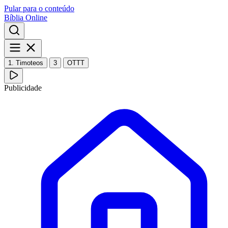
Pular para o conteúdo
Bíblia Online
1. Timoteos
3
OTTT
Publicidade