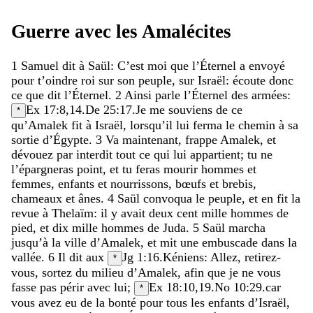
Guerre
avec
les
Amalécites
1
Samuel
dit
à
Saül
:
C’est
moi
que
l’Éternel
a
envoyé
pour
t’oindre
roi
sur
son
peuple
,
sur
Israël
:
écoute
donc
ce
que
dit
l’Éternel
.
2
Ainsi
parle
l’Éternel
des
armées
:
Ex 17:8
,
14
.
De 25:17
.
Je
me
souviens
de
ce
*
qu’Amalek
fit
à
Israël
,
lorsqu’il
lui
ferma
le
chemin
à
sa
sortie
d’Égypte
.
3
Va
maintenant
,
frappe
Amalek
,
et
dévouez
par
interdit
tout
ce
qui
lui
appartient
;
tu
ne
l’épargneras
point
,
et
tu
feras
mourir
hommes
et
femmes
,
enfants
et
nourrissons
,
bœufs
et
brebis
,
chameaux
et
ânes
.
4
Saül
convoqua
le
peuple
,
et
en
fit
la
revue
à
Thelaïm
:
il
y
avait
deux
cent
mille
hommes
de
pied
,
et
dix
mille
hommes
de
Juda
.
5
Saül
marcha
jusqu’à
la
ville
d’Amalek
,
et
mit
une
embuscade
dans
la
vallée
.
6
Il
dit
aux
Jg 1:16
.
Kéniens
:
Allez
,
retirez-
*
vous
,
sortez
du
milieu
d’Amalek
,
afin
que
je
ne
vous
fasse
pas
périr
avec
lui
;
Ex 18:10
,
19
.
No 10:29
.
car
*
vous
avez
eu
de
la
bonté
pour
tous
les
enfants
d’Israël
,