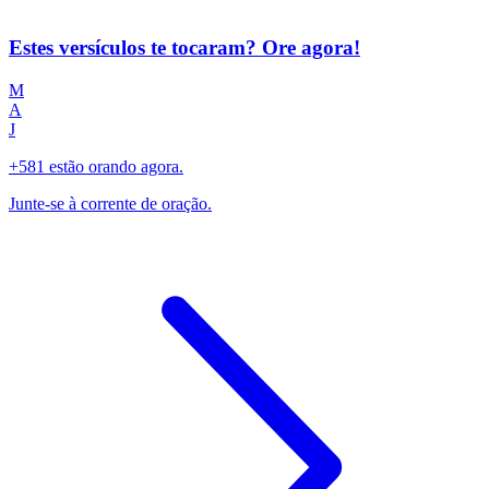
Estes versículos te tocaram? Ore agora!
M
A
J
+581 estão orando agora.
Junte-se à corrente de oração.