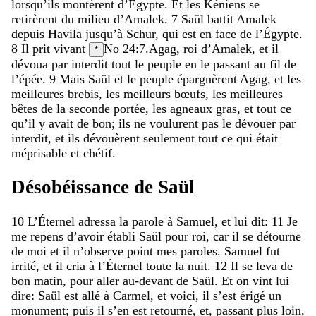
lorsqu’ils
montèrent
d’Égypte
.
Et
les
Kéniens
se
retirèrent
du
milieu
d’Amalek
.
7
Saül
battit
Amalek
depuis
Havila
jusqu’à
Schur
,
qui
est
en
face
de
l’Égypte
.
8
Il
prit
vivant
No 24:7
.
Agag
,
roi
d’Amalek
,
et
il
*
dévoua
par
interdit
tout
le
peuple
en
le
passant
au
fil
de
l’épée
.
9
Mais
Saül
et
le
peuple
épargnèrent
Agag
,
et
les
meilleures
brebis
,
les
meilleurs
bœufs
,
les
meilleures
bêtes
de
la
seconde
portée
,
les
agneaux
gras
,
et
tout
ce
qu’il
y
avait
de
bon
;
ils
ne
voulurent
pas
le
dévouer
par
interdit
,
et
ils
dévouèrent
seulement
tout
ce
qui
était
méprisable
et
chétif
.
Désobéissance
de
Saül
10
L’Éternel
adressa
la
parole
à
Samuel
,
et
lui
dit
:
11
Je
me
repens
d’avoir
établi
Saül
pour
roi
,
car
il
se
détourne
de
moi
et
il
n’observe
point
mes
paroles
.
Samuel
fut
irrité
,
et
il
cria
à
l’Éternel
toute
la
nuit
.
12
Il
se
leva
de
bon
matin
,
pour
aller
au-devant
de
Saül
.
Et
on
vint
lui
dire
:
Saül
est
allé
à
Carmel
,
et
voici
,
il
s’est
érigé
un
monument
;
puis
il
s’en
est
retourné
,
et
,
passant
plus
loin
,