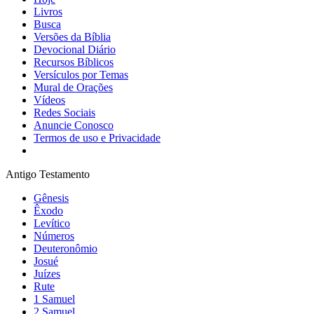
Livros
Busca
Versões da Bíblia
Devocional Diário
Recursos Bíblicos
Versículos por Temas
Mural de Orações
Vídeos
Redes Sociais
Anuncie Conosco
Termos de uso e Privacidade
Antigo Testamento
Gênesis
Êxodo
Levítico
Números
Deuteronômio
Josué
Juízes
Rute
1 Samuel
2 Samuel