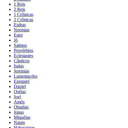
1 Reis
2 Reis
1 Crônicas
2 Crônicas
Esdras
Neemias
Ester
Jó
Salmos
Provérbios
Eclesiastes
Cânticos
Isaías
Jeremias
Lamentações
Ezequiel
Daniel
Oséias
Joel
Amós
Obadias
Jonas
Miquéias
Naum
Habacuque