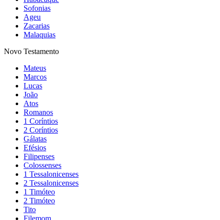
Sofonias
Ageu
Zacarias
Malaquias
Novo Testamento
Mateus
Marcos
Lucas
João
Atos
Romanos
1 Coríntios
2 Coríntios
Gálatas
Efésios
Filipenses
Colossenses
1 Tessalonicenses
2 Tessalonicenses
1 Timóteo
2 Timóteo
Tito
Filemom