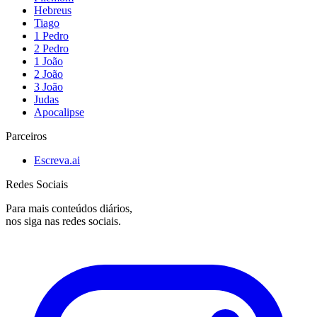
Hebreus
Tiago
1 Pedro
2 Pedro
1 João
2 João
3 João
Judas
Apocalipse
Parceiros
Escreva.ai
Redes Sociais
Para mais conteúdos diários,
nos siga nas redes sociais.