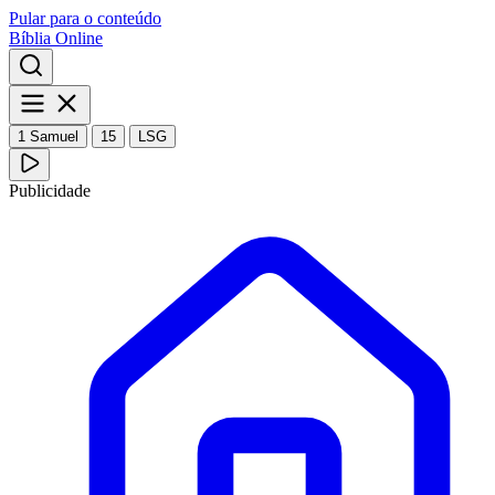
Pular para o conteúdo
Bíblia Online
1 Samuel
15
LSG
Publicidade