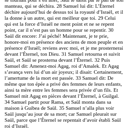
manteau
,
qui
se
déchira
.
28
Samuel
lui
dit
:
L’Éternel
déchire
aujourd’hui
de
dessus
toi
la
royauté
d’Israël
,
et
il
la
donne
à
un
autre
,
qui
est
meilleur
que
toi
.
29
Celui
qui
est
la
force
d’Israël
ne
ment
point
et
ne
se
repent
point
,
car
il
n’est
pas
un
homme
pour
se
repentir
.
30
Saül
dit
encore
:
J’ai
péché
!
Maintenant
,
je
te
prie
,
honore-moi
en
présence
des
anciens
de
mon
peuple
et
en
présence
d’Israël
;
reviens
avec
moi
,
et
je
me
prosternerai
devant
l’Éternel
,
ton
Dieu
.
31
Samuel
retourna
et
suivit
Saül
,
et
Saül
se
prosterna
devant
l’Éternel
.
32
Puis
Samuel
dit
:
Amenez-moi
Agag
,
roi
d’Amalek
.
Et
Agag
s’avança
vers
lui
d’un
air
joyeux
;
il
disait
:
Certainement
,
l’amertume
de
la
mort
est
passée
.
33
Samuel
dit
:
De
même
que
ton
épée
a
privé
des
femmes
de
leurs
enfants
,
ainsi
ta
mère
entre
les
femmes
sera
privée
d’un
fils
.
Et
Samuel
mit
Agag
en
pièces
devant
l’Éternel
,
à
Guilgal
.
34
Samuel
partit
pour
Rama
,
et
Saül
monta
dans
sa
maison
à
Guibea
de
Saül
.
35
Samuel
n’alla
plus
voir
Saül
jusqu’au
jour
de
sa
mort
;
car
Samuel
pleurait
sur
Saül
,
parce
que
l’Éternel
se
repentait
d’avoir
établi
Saül
roi
d’Israël
.