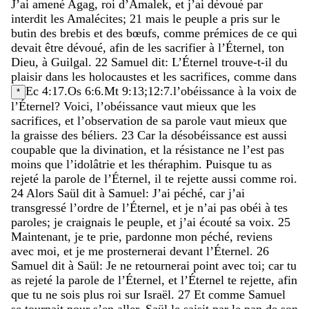
J’ai
amené
Agag
,
roi
d’Amalek
,
et
j’ai
dévoué
par
interdit
les
Amalécites
;
21
mais
le
peuple
a
pris
sur
le
butin
des
brebis
et
des
bœufs
,
comme
prémices
de
ce
qui
devait
être
dévoué
,
afin
de
les
sacrifier
à
l’Éternel
,
ton
Dieu
,
à
Guilgal
.
22
Samuel
dit
:
L’Éternel
trouve-t-il
du
plaisir
dans
les
holocaustes
et
les
sacrifices
,
comme
dans
Ec 4:17
.
Os 6:6
.
Mt 9:13
;
12:7
.
l’obéissance
à
la
voix
de
*
l’Éternel
?
Voici
,
l’obéissance
vaut
mieux
que
les
sacrifices
,
et
l’observation
de
sa
parole
vaut
mieux
que
la
graisse
des
béliers
.
23
Car
la
désobéissance
est
aussi
coupable
que
la
divination
,
et
la
résistance
ne
l’est
pas
moins
que
l’idolâtrie
et
les
théraphim
.
Puisque
tu
as
rejeté
la
parole
de
l’Éternel
,
il
te
rejette
aussi
comme
roi
.
24
Alors
Saül
dit
à
Samuel
:
J’ai
péché
,
car
j’ai
transgressé
l’ordre
de
l’Éternel
,
et
je
n’ai
pas
obéi
à
tes
paroles
;
je
craignais
le
peuple
,
et
j’ai
écouté
sa
voix
.
25
Maintenant
,
je
te
prie
,
pardonne
mon
péché
,
reviens
avec
moi
,
et
je
me
prosternerai
devant
l’Éternel
.
26
Samuel
dit
à
Saül
:
Je
ne
retournerai
point
avec
toi
;
car
tu
as
rejeté
la
parole
de
l’Éternel
,
et
l’Éternel
te
rejette
,
afin
que
tu
ne
sois
plus
roi
sur
Israël
.
27
Et
comme
Samuel
se
tournait
pour
s’en
aller
,
Saül
le
saisit
par
le
pan
de
son