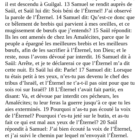
il
est
descendu
à
Guilgal
.
13
Samuel
se
rendit
auprès
de
Saül
,
et
Saül
lui
dit
:
Sois
béni
de
l’Éternel
!
J’ai
observé
la
parole
de
l’Éternel
.
14
Samuel
dit
:
Qu’est-ce
donc
que
ce
bêlement
de
brebis
qui
parvient
à
mes
oreilles
,
et
ce
mugissement
de
bœufs
que
j’entends
?
15
Saül
répondit
:
Ils
les
ont
amenés
de
chez
les
Amalécites
,
parce
que
le
peuple
a
épargné
les
meilleures
brebis
et
les
meilleurs
bœufs
,
afin
de
les
sacrifier
à
l’Éternel
,
ton
Dieu
;
et
le
reste
,
nous
l’avons
dévoué
par
interdit
.
16
Samuel
dit
à
Saül
:
Arrête
,
et
je
te
déclarerai
ce
que
l’Éternel
m’a
dit
cette
nuit
.
Et
Saül
lui
dit
:
Parle
!
17
Samuel
dit
:
Lorsque
tu
étais
petit
à
tes
yeux
,
n’es-tu
pas
devenu
le
chef
des
tribus
d’Israël
,
et
l’Éternel
ne
t’a-t-il
pas
oint
pour
que
tu
sois
roi
sur
Israël
?
18
L’Éternel
t’avait
fait
partir
,
en
disant
:
Va
,
et
dévoue
par
interdit
ces
pécheurs
,
les
Amalécites
;
tu
leur
feras
la
guerre
jusqu’à
ce
que
tu
les
aies
exterminés
.
19
Pourquoi
n’as-tu
pas
écouté
la
voix
de
l’Éternel
?
Pourquoi
t’es-tu
jeté
sur
le
butin
,
et
as-tu
fait
ce
qui
est
mal
aux
yeux
de
l’Éternel
?
20
Saül
répondit
à
Samuel
:
J’ai
bien
écouté
la
voix
de
l’Éternel
,
et
j’ai
suivi
le
chemin
par
lequel
m’envoyait
l’Éternel
.