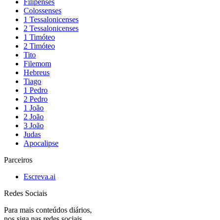
Filipenses
Colossenses
1 Tessalonicenses
2 Tessalonicenses
1 Timóteo
2 Timóteo
Tito
Filemom
Hebreus
Tiago
1 Pedro
2 Pedro
1 João
2 João
3 João
Judas
Apocalipse
Parceiros
Escreva.ai
Redes Sociais
Para mais conteúdos diários,
nos siga nas redes sociais.