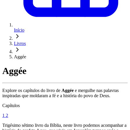
Início
Livros
Aggée
Aggée
Explore os capítulos do livro de
Aggée
e mergulhe nas palavras
inspiradas que moldaram a fé e a história do povo de Deus.
Capítulos
1
2
Trigésimo sétimo livro da Bíblia, neste livro podemos acompanhar a