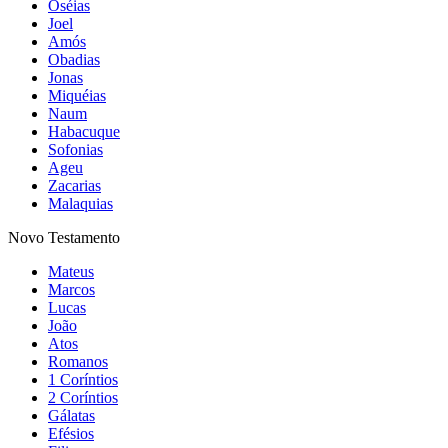
Oséias
Joel
Amós
Obadias
Jonas
Miquéias
Naum
Habacuque
Sofonias
Ageu
Zacarias
Malaquias
Novo Testamento
Mateus
Marcos
Lucas
João
Atos
Romanos
1 Coríntios
2 Coríntios
Gálatas
Efésios