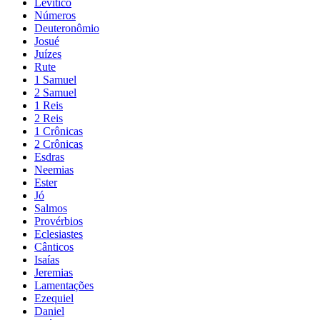
Levítico
Números
Deuteronômio
Josué
Juízes
Rute
1 Samuel
2 Samuel
1 Reis
2 Reis
1 Crônicas
2 Crônicas
Esdras
Neemias
Ester
Jó
Salmos
Provérbios
Eclesiastes
Cânticos
Isaías
Jeremias
Lamentações
Ezequiel
Daniel