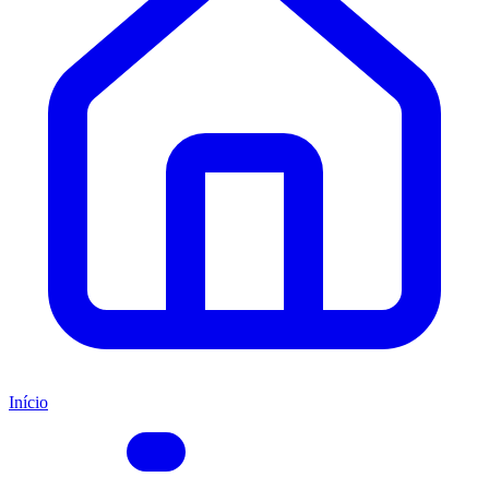
Início