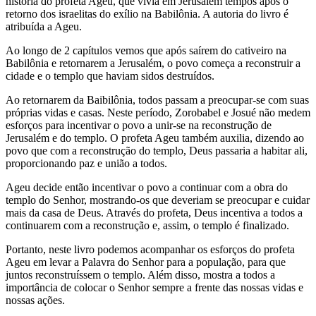
história do profeta Ageu, que vivia em Jerusalém tempos após o
retorno dos israelitas do exílio na Babilônia. A autoria do livro é
atribuída a Ageu.
Ao longo de 2 capítulos vemos que após saírem do cativeiro na
Babilônia e retornarem a Jerusalém, o povo começa a reconstruir a
cidade e o templo que haviam sidos destruídos.
Ao retornarem da Baibilônia, todos passam a preocupar-se com suas
próprias vidas e casas. Neste período, Zorobabel e Josué não medem
esforços para incentivar o povo a unir-se na reconstrução de
Jerusalém e do templo. O profeta Ageu também auxilia, dizendo ao
povo que com a reconstrução do templo, Deus passaria a habitar ali,
proporcionando paz e união a todos.
Ageu decide então incentivar o povo a continuar com a obra do
templo do Senhor, mostrando-os que deveriam se preocupar e cuidar
mais da casa de Deus. Através do profeta, Deus incentiva a todos a
continuarem com a reconstrução e, assim, o templo é finalizado.
Portanto, neste livro podemos acompanhar os esforços do profeta
Ageu em levar a Palavra do Senhor para a população, para que
juntos reconstruíssem o templo. Além disso, mostra a todos a
importância de colocar o Senhor sempre a frente das nossas vidas e
nossas ações.