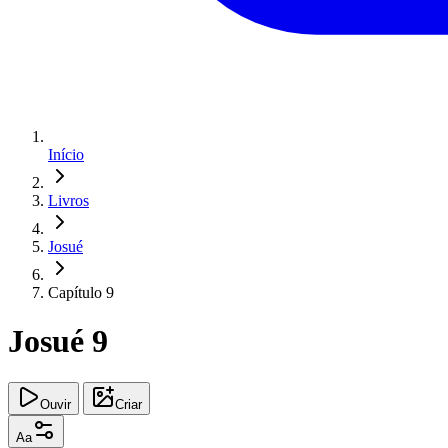
Início
Livros
Josué
Capítulo 9
Josué 9
Ouvir
Criar
Aa