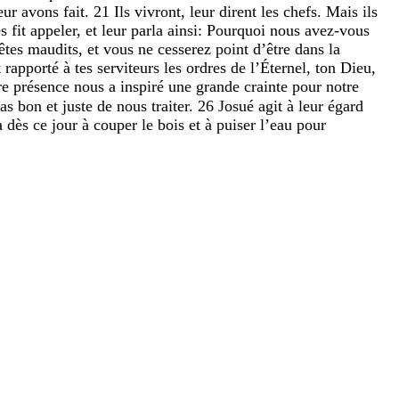
eur
avons
fait
.
21
Ils
vivront
,
leur
dirent
les
chefs
.
Mais
ils
es
fit
appeler
,
et
leur
parla
ainsi
:
Pourquoi
nous
avez-vous
êtes
maudits
,
et
vous
ne
cesserez
point
d’être
dans
la
t
rapporté
à
tes
serviteurs
les
ordres
de
l’Éternel
,
ton
Dieu
,
re
présence
nous
a
inspiré
une
grande
crainte
pour
notre
ras
bon
et
juste
de
nous
traiter
.
26
Josué
agit
à
leur
égard
a
dès
ce
jour
à
couper
le
bois
et
à
puiser
l’eau
pour