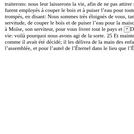
traiterons
:
nous
leur
laisserons
la
vie
,
afin
de
ne
pas
attirer
furent
employés
à
couper
le
bois
et
à
puiser
l’eau
pour
tou
trompés
,
en
disant
:
Nous
sommes
très
éloignés
de
vous
,
ta
servitude
,
de
couper
le
bois
et
de
puiser
l’eau
pour
la
mais
à
Moïse
,
son
serviteur
,
pour
vous
livrer
tout
le
pays
et
D
*
vie
:
voilà
pourquoi
nous
avons
agi
de
la
sorte
.
25
Et
maint
comme
il
avait
été
décidé
;
il
les
délivra
de
la
main
des
enf
l’assemblée
,
et
pour
l’autel
de
l’Éternel
dans
le
lieu
que
l’