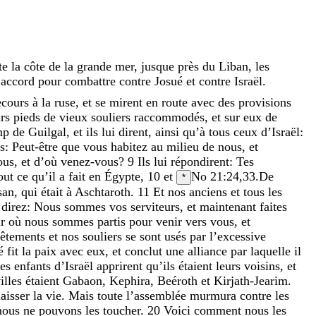
te
la
côte
de
la
grande
mer
,
jusque
près
du
Liban
,
les
n
accord
pour
combattre
contre
Josué
et
contre
Israël
.
ecours
à
la
ruse
,
et
se
mirent
en
route
avec
des
provisions
urs
pieds
de
vieux
souliers
raccommodés
,
et
sur
eux
de
mp
de
Guilgal
,
et
ils
lui
dirent
,
ainsi
qu’à
tous
ceux
d’Israël
:
s
:
Peut-être
que
vous
habitez
au
milieu
de
nous
,
et
ous
,
et
d’où
venez-vous
?
9
Ils
lui
répondirent
:
Tes
out
ce
qu’il
a
fait
en
Égypte
,
10
et
No 21:24
,
33
.
De
*
san
,
qui
était
à
Aschtaroth
.
11
Et
nos
anciens
et
tous
les
r
direz
:
Nous
sommes
vos
serviteurs
,
et
maintenant
faites
ur
où
nous
sommes
partis
pour
venir
vers
vous
,
et
êtements
et
nos
souliers
se
sont
usés
par
l’excessive
ué
fit
la
paix
avec
eux
,
et
conclut
une
alliance
par
laquelle
il
les
enfants
d’Israël
apprirent
qu’ils
étaient
leurs
voisins
,
et
illes
étaient
Gabaon
,
Kephira
,
Beéroth
et
Kirjath-Jearim
.
laisser
la
vie
.
Mais
toute
l’assemblée
murmura
contre
les
nous
ne
pouvons
les
toucher
.
20
Voici
comment
nous
les