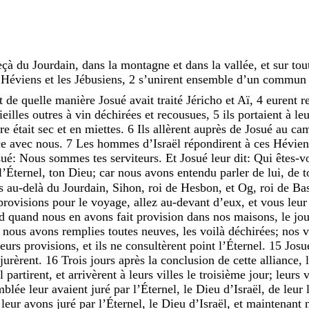
eçà
du
Jourdain
,
dans
la
montagne
et
dans
la
vallée
,
et
sur
tou
s
Héviens
et
les
Jébusiens
,
2
s’unirent
ensemble
d’un
commu
nt
de
quelle
manière
Josué
avait
traité
Jéricho
et
Aï
,
4
eurent
r
ieilles
outres
à
vin
déchirées
et
recousues
,
5
ils
portaient
à
le
ure
était
sec
et
en
miettes
.
6
Ils
allèrent
auprès
de
Josué
au
ca
ce
avec
nous
.
7
Les
hommes
d’Israël
répondirent
à
ces
Hévien
sué
:
Nous
sommes
tes
serviteurs
.
Et
Josué
leur
dit
:
Qui
êtes-v
l’Éternel
,
ton
Dieu
;
car
nous
avons
entendu
parler
de
lui
,
de
t
ns
au-delà
du
Jourdain
,
Sihon
,
roi
de
Hesbon
,
et
Og
,
roi
de
Ba
provisions
pour
le
voyage
,
allez
au-devant
d’eux
,
et
vous
leu
ud
quand
nous
en
avons
fait
provision
dans
nos
maisons
,
le
jo
e
nous
avons
remplies
toutes
neuves
,
les
voilà
déchirées
;
nos
v
leurs
provisions
,
et
ils
ne
consultèrent
point
l’Éternel
.
15
Jos
jurèrent
.
16
Trois
jours
après
la
conclusion
de
cette
alliance
,
ël
partirent
,
et
arrivèrent
à
leurs
villes
le
troisième
jour
;
leurs
v
emblée
leur
avaient
juré
par
l’Éternel
,
le
Dieu
d’Israël
,
de
leur
s
leur
avons
juré
par
l’Éternel
,
le
Dieu
d’Israël
,
et
maintenant