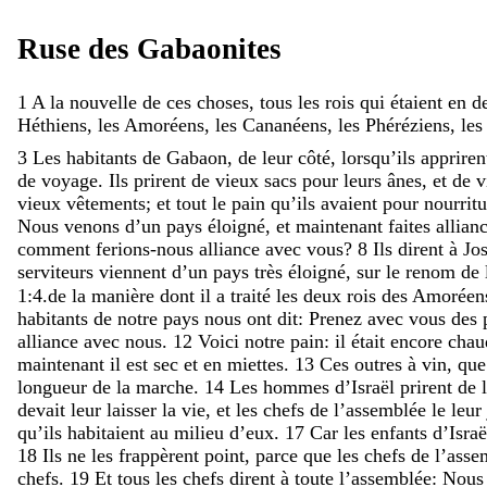
Ruse
des
Gabaonites
1
A
la
nouvelle
de
ces
choses
,
tous
les
rois
qui
étaient
en
d
Héthiens
,
les
Amoréens
,
les
Cananéens
,
les
Phéréziens
,
le
3
Les
habitants
de
Gabaon
,
de
leur
côté
,
lorsqu’ils
apprire
de
voyage
.
Ils
prirent
de
vieux
sacs
pour
leurs
ânes
,
et
de
v
vieux
vêtements
;
et
tout
le
pain
qu’ils
avaient
pour
nourrit
Nous
venons
d’un
pays
éloigné
,
et
maintenant
faites
allian
comment
ferions-nous
alliance
avec
vous
?
8
Ils
dirent
à
Jo
serviteurs
viennent
d’un
pays
très
éloigné
,
sur
le
renom
de
1:4
.
de
la
manière
dont
il
a
traité
les
deux
rois
des
Amorée
habitants
de
notre
pays
nous
ont
dit
:
Prenez
avec
vous
des
alliance
avec
nous
.
12
Voici
notre
pain
:
il
était
encore
cha
maintenant
il
est
sec
et
en
miettes
.
13
Ces
outres
à
vin
,
qu
longueur
de
la
marche
.
14
Les
hommes
d’Israël
prirent
de
devait
leur
laisser
la
vie
,
et
les
chefs
de
l’assemblée
le
leur
qu’ils
habitaient
au
milieu
d’eux
.
17
Car
les
enfants
d’Isra
18
Ils
ne
les
frappèrent
point
,
parce
que
les
chefs
de
l’ass
chefs
.
19
Et
tous
les
chefs
dirent
à
toute
l’assemblée
:
Nou