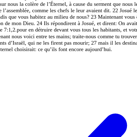
sur
nous
la
colère
de
l’Éternel
,
à
cause
du
serment
que
nous
l
te
l’assemblée
,
comme
les
chefs
le
leur
avaient
dit
.
22
Josué
l
ndis
que
vous
habitez
au
milieu
de
nous
?
23
Maintenant
vous
on
de
mon
Dieu
.
24
Ils
répondirent
à
Josué
,
et
dirent
:
On
avai
e 7:1
,
2
.
pour
en
détruire
devant
vous
tous
les
habitants
,
et
vot
enant
nous
voici
entre
tes
mains
;
traite-nous
comme
tu
trouve
ants
d’Israël
,
qui
ne
les
firent
pas
mourir
;
27
mais
il
les
destin
Éternel
choisirait
:
ce
qu’ils
font
encore
aujourd’hui
.