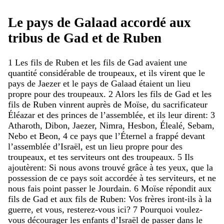
Le
pays
de
Galaad
accordé
aux
tribus
de
Gad
et
de
Ruben
1
Les
fils
de
Ruben
et
les
fils
de
Gad
avaient
une
quantité
considérable
de
troupeaux
,
et
ils
virent
que
le
pays
de
Jaezer
et
le
pays
de
Galaad
étaient
un
lieu
propre
pour
des
troupeaux
.
2
Alors
les
fils
de
Gad
et
les
fils
de
Ruben
vinrent
auprès
de
Moïse
,
du
sacrificateur
Éléazar
et
des
princes
de
l’assemblée
,
et
ils
leur
dirent
:
3
Atharoth
,
Dibon
,
Jaezer
,
Nimra
,
Hesbon
,
Élealé
,
Sebam
,
Nebo
et
Beon
,
4
ce
pays
que
l’Éternel
a
frappé
devant
l’assemblée
d’Israël
,
est
un
lieu
propre
pour
des
troupeaux
,
et
tes
serviteurs
ont
des
troupeaux
.
5
Ils
ajoutèrent
:
Si
nous
avons
trouvé
grâce
à
tes
yeux
,
que
la
possession
de
ce
pays
soit
accordée
à
tes
serviteurs
,
et
ne
nous
fais
point
passer
le
Jourdain
.
6
Moïse
répondit
aux
fils
de
Gad
et
aux
fils
de
Ruben
:
Vos
frères
iront-ils
à
la
guerre
,
et
vous
,
resterez-vous
ici
?
7
Pourquoi
voulez-
vous
décourager
les
enfants
d’Israël
de
passer
dans
le