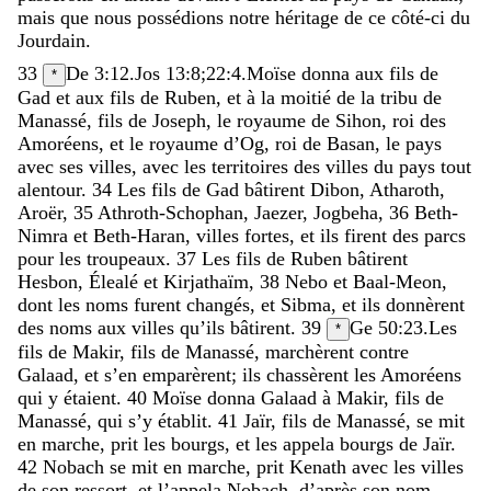
mais
que
nous
possédions
notre
héritage
de
ce
côté-ci
du
Jourdain
.
33
De 3:12
.
Jos 13:8
;
22:4
.
Moïse
donna
aux
fils
de
*
Gad
et
aux
fils
de
Ruben
,
et
à
la
moitié
de
la
tribu
de
Manassé
,
fils
de
Joseph
,
le
royaume
de
Sihon
,
roi
des
Amoréens
,
et
le
royaume
d’Og
,
roi
de
Basan
,
le
pays
avec
ses
villes
,
avec
les
territoires
des
villes
du
pays
tout
alentour
.
34
Les
fils
de
Gad
bâtirent
Dibon
,
Atharoth
,
Aroër
,
35
Athroth-Schophan
,
Jaezer
,
Jogbeha
,
36
Beth-
Nimra
et
Beth-Haran
,
villes
fortes
,
et
ils
firent
des
parcs
pour
les
troupeaux
.
37
Les
fils
de
Ruben
bâtirent
Hesbon
,
Élealé
et
Kirjathaïm
,
38
Nebo
et
Baal-Meon
,
dont
les
noms
furent
changés
,
et
Sibma
,
et
ils
donnèrent
des
noms
aux
villes
qu’ils
bâtirent
.
39
Ge 50:23
.
Les
*
fils
de
Makir
,
fils
de
Manassé
,
marchèrent
contre
Galaad
,
et
s’en
emparèrent
;
ils
chassèrent
les
Amoréens
qui
y
étaient
.
40
Moïse
donna
Galaad
à
Makir
,
fils
de
Manassé
,
qui
s’y
établit
.
41
Jaïr
,
fils
de
Manassé
,
se
mit
en
marche
,
prit
les
bourgs
,
et
les
appela
bourgs
de
Jaïr
.
42
Nobach
se
mit
en
marche
,
prit
Kenath
avec
les
villes
de
son
ressort
,
et
l’appela
Nobach
,
d’après
son
nom
.