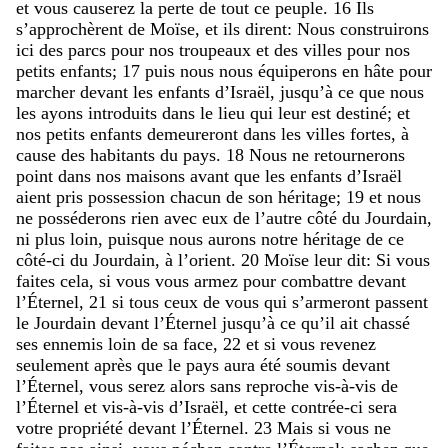
et
vous
causerez
la
perte
de
tout
ce
peuple
.
16
Ils
s’approchèrent
de
Moïse
,
et
ils
dirent
:
Nous
construirons
ici
des
parcs
pour
nos
troupeaux
et
des
villes
pour
nos
petits
enfants
;
17
puis
nous
nous
équiperons
en
hâte
pour
marcher
devant
les
enfants
d’Israël
,
jusqu’à
ce
que
nous
les
ayons
introduits
dans
le
lieu
qui
leur
est
destiné
;
et
nos
petits
enfants
demeureront
dans
les
villes
fortes
,
à
cause
des
habitants
du
pays
.
18
Nous
ne
retournerons
point
dans
nos
maisons
avant
que
les
enfants
d’Israël
aient
pris
possession
chacun
de
son
héritage
;
19
et
nous
ne
posséderons
rien
avec
eux
de
l’autre
côté
du
Jourdain
,
ni
plus
loin
,
puisque
nous
aurons
notre
héritage
de
ce
côté-ci
du
Jourdain
,
à
l’orient
.
20
Moïse
leur
dit
:
Si
vous
faites
cela
,
si
vous
vous
armez
pour
combattre
devant
l’Éternel
,
21
si
tous
ceux
de
vous
qui
s’armeront
passent
le
Jourdain
devant
l’Éternel
jusqu’à
ce
qu’il
ait
chassé
ses
ennemis
loin
de
sa
face
,
22
et
si
vous
revenez
seulement
après
que
le
pays
aura
été
soumis
devant
l’Éternel
,
vous
serez
alors
sans
reproche
vis-à-vis
de
l’Éternel
et
vis-à-vis
d’Israël
,
et
cette
contrée-ci
sera
votre
propriété
devant
l’Éternel
.
23
Mais
si
vous
ne