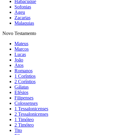
Habacuque
Sofonias
Ageu
Zacarias
Malaquias
Novo Testamento
Mateus
Marcos
Lucas
João
Atos
Romanos
1 Coríntios
2 Coríntios
Gálatas
Efésios
Filipenses
Colossenses
1 Tessalonicenses
2 Tessalonicenses
1 Timóteo
2 Timóteo
Tito