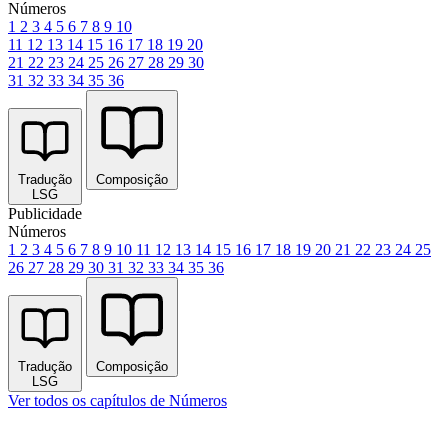
Números
1
2
3
4
5
6
7
8
9
10
11
12
13
14
15
16
17
18
19
20
21
22
23
24
25
26
27
28
29
30
31
32
33
34
35
36
Tradução
Composição
LSG
Publicidade
Números
1
2
3
4
5
6
7
8
9
10
11
12
13
14
15
16
17
18
19
20
21
22
23
24
25
26
27
28
29
30
31
32
33
34
35
36
Tradução
Composição
LSG
Ver todos os capítulos de Números