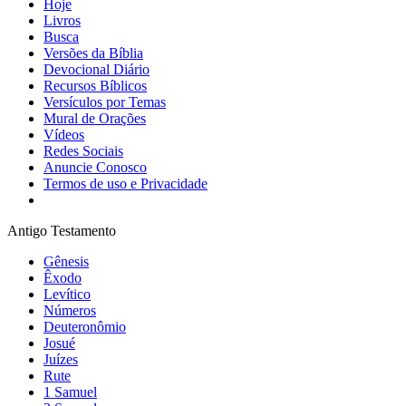
Hoje
Livros
Busca
Versões da Bíblia
Devocional Diário
Recursos Bíblicos
Versículos por Temas
Mural de Orações
Vídeos
Redes Sociais
Anuncie Conosco
Termos de uso e Privacidade
Antigo Testamento
Gênesis
Êxodo
Levítico
Números
Deuteronômio
Josué
Juízes
Rute
1 Samuel