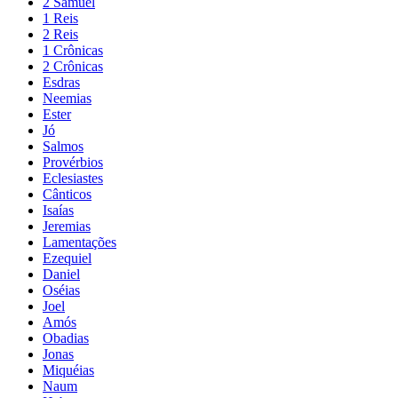
2 Samuel
1 Reis
2 Reis
1 Crônicas
2 Crônicas
Esdras
Neemias
Ester
Jó
Salmos
Provérbios
Eclesiastes
Cânticos
Isaías
Jeremias
Lamentações
Ezequiel
Daniel
Oséias
Joel
Amós
Obadias
Jonas
Miquéias
Naum