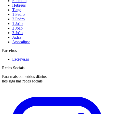
Filemom
Hebreus
Tiago
1 Pedro
2 Pedro
1 João
2 João
3 João
Judas
Apocalipse
Parceiros
Escreva.ai
Redes Sociais
Para mais conteúdos diários,
nos siga nas redes sociais.