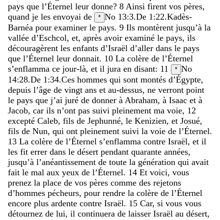
pays
que
l’Éternel
leur
donne
?
8
Ainsi
firent
vos
pères
,
quand
je
les
envoyai
de
No 13:3
.
De 1:22
.
Kadès-
*
Barnéa
pour
examiner
le
pays
.
9
Ils
montèrent
jusqu’à
la
vallée
d’Eschcol
,
et
,
après
avoir
examiné
le
pays
,
ils
découragèrent
les
enfants
d’Israël
d’aller
dans
le
pays
que
l’Éternel
leur
donnait
.
10
La
colère
de
l’Éternel
s’enflamma
ce
jour-là
,
et
il
jura
en
disant
:
11
No
*
14:28
.
De 1:34
.
Ces
hommes
qui
sont
montés
d’Égypte
,
depuis
l’âge
de
vingt
ans
et
au-dessus
,
ne
verront
point
le
pays
que
j’ai
juré
de
donner
à
Abraham
,
à
Isaac
et
à
Jacob
,
car
ils
n’ont
pas
suivi
pleinement
ma
voie
,
12
excepté
Caleb
,
fils
de
Jephunné
,
le
Kenizien
,
et
Josué
,
fils
de
Nun
,
qui
ont
pleinement
suivi
la
voie
de
l’Éternel
.
13
La
colère
de
l’Éternel
s’enflamma
contre
Israël
,
et
il
les
fit
errer
dans
le
désert
pendant
quarante
années
,
jusqu’à
l’anéantissement
de
toute
la
génération
qui
avait
fait
le
mal
aux
yeux
de
l’Éternel
.
14
Et
voici
,
vous
prenez
la
place
de
vos
pères
comme
des
rejetons
d’hommes
pécheurs
,
pour
rendre
la
colère
de
l’Éternel
encore
plus
ardente
contre
Israël
.
15
Car
,
si
vous
vous
détournez
de
lui
,
il
continuera
de
laisser
Israël
au
désert
,