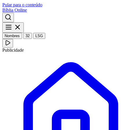
Pular para o conteúdo
Bíblia Online
Nombres
32
LSG
Publicidade