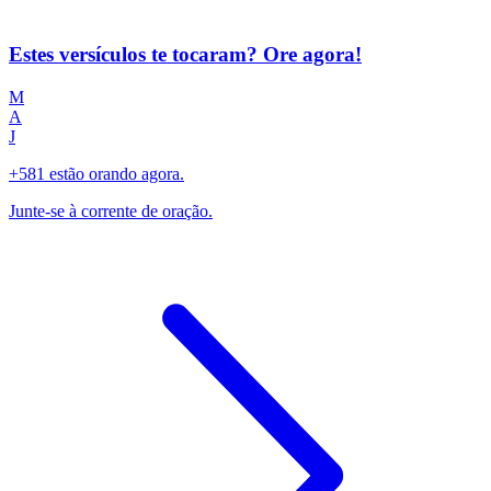
Estes versículos te tocaram? Ore agora!
M
A
J
+581 estão orando agora.
Junte-se à corrente de oração.