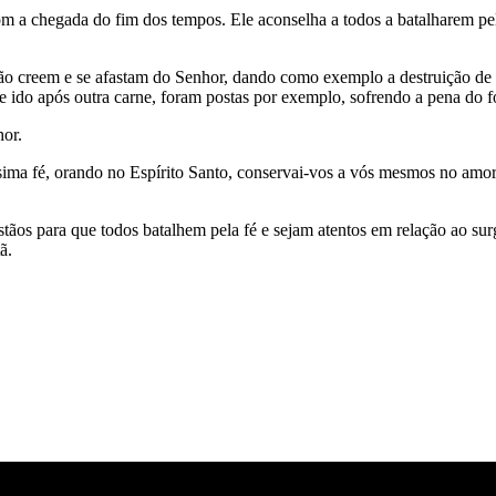
com a chegada do fim dos tempos. Ele aconselha a todos a batalharem pel
 não creem e se afastam do Senhor, dando como exemplo a destruição
e ido após outra carne, foram postas por exemplo, sofrendo a pena do f
hor.
ima fé, orando no Espírito Santo, conservai-vos a vós mesmos no amor
ãos para que todos batalhem pela fé e sejam atentos em relação ao surgi
ã.