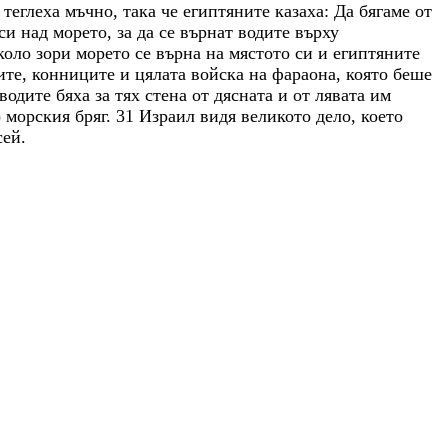
е
теглеха
мъчно
,
така
че
египтяните
казаха
:
Да
бягаме
от
си
над
морето
,
за
да
се
върнат
водите
върху
коло
зори
морето
се
върна
на
мястото
си
и
египтяните
ите
,
конниците
и
цялата
войска
на
фараона
,
която
беше
водите
бяха
за
тях
стена
от
дясната
и
от
лявата
им
о
морския
бряг
.
31
Израил
видя
великото
дело
,
което
сей
.