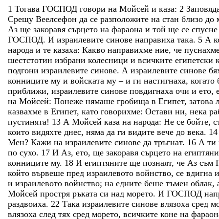
1
Тогава
ГОСПОД
говори
на
Мойсей
и
каза
:
2
Заповяд
Срещу
Веелсефон
да
се
разположите
на
стан
близо
до
Аз
ще
закоравя
сърцето
на
фараона
и
той
ще
се
спусн
ГОСПОД
.
И
израилевите
синове
направиха
така
.
5
А
к
народа
и
те
казаха
:
Какво
направихме
ние
,
че
пуснахм
шестстотин
избрани
колесници
и
всичките
египетски
подгони
израилевите
синове
.
А
израилевите
синове
бя
конниците
му
и
войската
му
–
и
ги
настигнаха
,
когато
приближи
,
израилевите
синове
повдигнаха
очи
и
ето
,
на
Мойсей
:
Понеже
нямаше
гробища
в
Египет
,
затова
казвахме
в
Египет
,
като
говорихме
:
Остави
ни
,
нека
ра
пустинята
!
13
А
Мойсей
каза
на
народа
:
Не
се
бойте
,
с
които
видяхте
днес
,
няма
да
ги
видите
вече
до
века
.
14
Мен
?
Кажи
на
израилевите
синове
да
тръгнат
.
16
А
ти
по
сухо
.
17
И
Аз
,
ето
,
ще
закоравя
сърцето
на
египтян
конниците
му
.
18
И
египтяните
ще
познаят
,
че
Аз
съм
който
вървеше
пред
израилевото
войнство
,
се
вдигна
и
израилевото
войнство
;
на
едните
беше
тъмен
облак
,
Мойсей
простря
ръката
си
над
морето
.
И
ГОСПОД
нап
раздвоиха
.
22
Така
израилевите
синове
влязоха
сред
м
влязоха
след
тях
сред
морето
,
всичките
коне
на
фараон