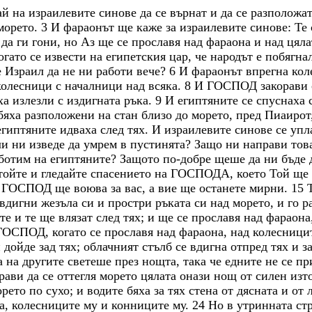
ай
на
израилевите
синове
да
се
върнат
и
да
се
разположа
морето
.
3
И
фараонът
ще
каже
за
израилевите
синове
:
Те
е
да
ги
гони
,
но
Аз
ще
се
прославя
над
фараона
и
над
цял
огато
се
извести
на
египетския
цар
,
че
народът
е
побягна
е
Израил
да
не
ни
работи
вече
?
6
И
фараонът
впрегна
кол
колесници
с
началници
над
всяка
.
8
И
ГОСПОД
закорави
ха
излезли
с
издигната
ръка
.
9
И
египтяните
се
спуснаха
бяха
разположени
на
стан
близо
до
морето
,
пред
Пиаирот
египтяните
идваха
след
тях
.
И
израилевите
синове
се
упл
ли
ни
изведе
да
умрем
в
пустинята
?
Защо
ни
направи
тов
ботим
на
египтяните
?
Защото
по-добре
щеше
да
ни
бъде
тойте
и
гледайте
спасението
на
ГОСПОДА
,
което
Той
ще
ГОСПОД
ще
воюва
за
вас
,
а
вие
ще
останете
мирни
.
15
вдигни
жезъла
си
и
простри
ръката
си
над
морето
,
и
го
р
ите
и
те
ще
влязат
след
тях
;
и
ще
се
прославя
над
фараона
ГОСПОД
,
когато
се
прославя
над
фараона
,
над
колесници
и
дойде
зад
тях
;
облачният
стълб
се
вдигна
отпред
тях
и
з
а
на
другите
светеше
през
нощта
,
така
че
едните
не
се
пр
рави
да
се
оттегля
морето
цялата
онази
нощ
от
силен
изт
орето
по
сухо
;
и
водите
бяха
за
тях
стена
от
дясната
и
от
а
,
колесниците
му
и
конниците
му
.
24
Но
в
утринната
ст