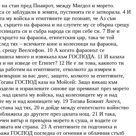
т
на
стан
пред
Пиаирот
,
между
Мигдол
и
морето
.
са
се
заблудили
в
земята
,
пустинята
ги
е
затворила
.
4
И
ата
му
войска
и
египтяните
ще
познаят
,
че
Аз
съм
л
,
сърцето
на
фараона
и
на
слугите
му
се
обърна
срещу
есницата
си
и
събра
народа
си
при
себе
си
.
7
Взе
и
сърцето
на
фараона
,
египетския
цар
,
така
че
той
след
тях
–
всичките
коне
и
колесници
на
фараона
,
,
срещу
Веелсефон
.
10
А
когато
фараонът
се
ашиха
много
и
извикаха
към
ГОСПОДА
.
11
И
казаха
а
и
ни
изведе
от
Египет
?
12
Не
е
ли
това
,
каквото
ти
да
работим
на
египтяните
,
отколкото
да
измрем
в
извърши
за
вас
днес
,
защото
,
колкото
за
египтяните
,
Тогава
ГОСПОД
каза
на
Мойсей
:
Защо
викаш
към
аздели
и
израилевите
синове
ще
преминат
през
морето
,
над
цялата
му
войска
,
над
колесниците
му
и
над
те
му
и
над
конниците
му
.
19
Тогава
Божият
Ангел
,
астана
зад
тях
,
20
и
дойде
между
египетското
войнство
иближиха
до
другите
през
цялата
нощ
.
21
И
така
,
очен
вятър
и
превърна
морето
в
суша
,
и
водите
се
лявата
им
страна
.
23
А
египтяните
ги
подгониха
и
ража
ГОСПОД
погледна
от
огнения
и
облачния
стълб