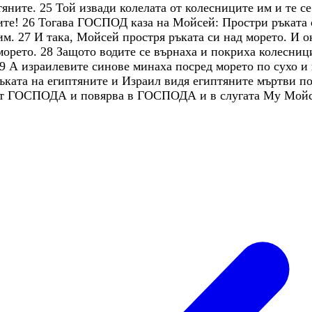
тяните
.
25
Той
извади
колелата
от
колесниците
им
и
те
с
ите
!
26
Тогава
ГОСПОД
каза
на
Мойсей
:
Простри
ръката
им
.
27
И
така
,
Мойсей
простря
ръката
си
над
морето
.
И
о
морето
.
28
Защото
водите
се
върнаха
и
покриха
колесниц
9
А
израилевите
синове
минаха
посред
морето
по
сухо
и
ъката
на
египтяните
и
Израил
видя
египтяните
мъртви
п
т
ГОСПОДА
и
повярва
в
ГОСПОДА
и
в
слугата
Му
Мой