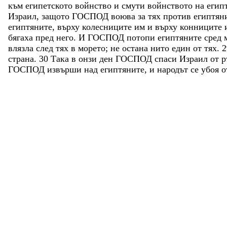
към
египетското
войнство
и
смути
войнството
на
егип
Израил
,
защото
ГОСПОД
воюва
за
тях
против
египтян
египтяните
,
върху
колесниците
им
и
върху
конниците
бягаха
пред
него
.
И
ГОСПОД
потопи
египтяните
сред
влязла
след
тях
в
морето
;
не
остана
нито
един
от
тях
.
2
страна
.
30
Така
в
онзи
ден
ГОСПОД
спаси
Израил
от
р
ГОСПОД
извърши
над
египтяните
,
и
народът
се
убоя
о