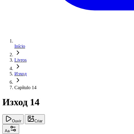
Início
Livros
Изход
Capítulo 14
Изход 14
Ouvir
Criar
Aa