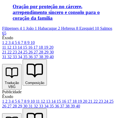
Oração por proteção no cárcere,
arrependimento sincero e consolo para o
coração da família
Filipenses 4
1 João 1
Habacuque 2
Hebreus 8
Ezequiel 10
Salmos
65
Êxodo
1
2
3
4
5
6
7
8
9
10
11
12
13
14
15
16
17
18
19
20
21
22
23
24
25
26
27
28
29
30
31
32
33
34
35
36
37
38
39
40
Tradução
Composição
VBG
Publicidade
Êxodo
1
2
3
4
5
6
7
8
9
10
11
12
13
14
15
16
17
18
19
20
21
22
23
24
25
26
27
28
29
30
31
32
33
34
35
36
37
38
39
40