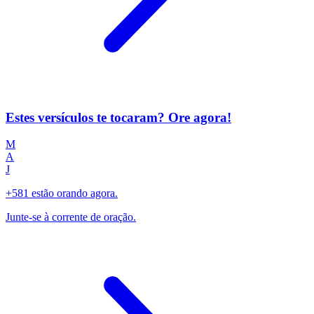
Estes versículos te tocaram? Ore agora!
M
A
J
+581 estão orando agora.
Junte-se à corrente de oração.