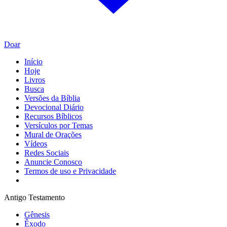
Doar
Início
Hoje
Livros
Busca
Versões da Bíblia
Devocional Diário
Recursos Bíblicos
Versículos por Temas
Mural de Orações
Vídeos
Redes Sociais
Anuncie Conosco
Termos de uso e Privacidade
Antigo Testamento
Gênesis
Êxodo