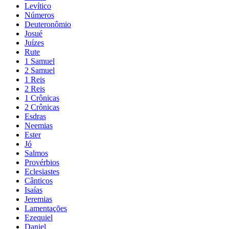
Levítico
Números
Deuteronômio
Josué
Juízes
Rute
1 Samuel
2 Samuel
1 Reis
2 Reis
1 Crônicas
2 Crônicas
Esdras
Neemias
Ester
Jó
Salmos
Provérbios
Eclesiastes
Cânticos
Isaías
Jeremias
Lamentações
Ezequiel
Daniel