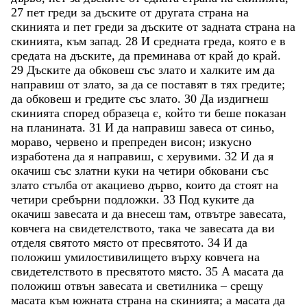
27
пет
греди
за
дъските
от
другата
страна
на
скинията
и
пет
греди
за
дъските
от
задната
страна
на
скинията
,
към
запад
.
28
И
средната
греда
,
която
е
в
средата
на
дъските
,
да
преминава
от
край
до
край
.
29
Дъските
да
обковеш
със
злато
и
халките
им
да
направиш
от
злато
,
за
да
се
поставят
в
тях
гредите
;
да
обковеш
и
гредите
със
злато
.
30
Да
издигнеш
скинията
според
образеца
є
,
който
ти
беше
показан
на
планината
.
31
И
да
направиш
завеса
от
синьо
,
мораво
,
червено
и
препреден
висон
;
изкусно
изработена
да
я
направиш
,
с
херувими
.
32
И
да
я
окачиш
със
златни
куки
на
четири
обковани
със
злато
стълба
от
акациево
дърво
,
които
да
стоят
на
четири
сребърни
подложки
.
33
Под
куките
да
окачиш
завесата
и
да
внесеш
там
,
отвътре
завесата
,
ковчега
на
свидетелството
,
така
че
завесата
да
ви
отделя
святото
място
от
пресвятото
.
34
И
да
положиш
умилостивилището
върху
ковчега
на
свидетелството
в
пресвятото
място
.
35
А
масата
да
положиш
отвън
завесата
и
светилника
–
срещу
масата
към
южната
страна
на
скинията
;
а
масата
да