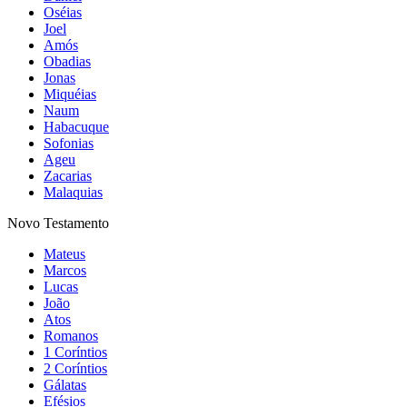
Oséias
Joel
Amós
Obadias
Jonas
Miquéias
Naum
Habacuque
Sofonias
Ageu
Zacarias
Malaquias
Novo Testamento
Mateus
Marcos
Lucas
João
Atos
Romanos
1 Coríntios
2 Coríntios
Gálatas
Efésios