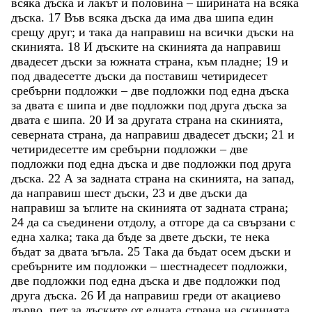
всяка
дъска
и
лакът
и
половина
–
ширината
на
всяка
дъска
.
17
Във
всяка
дъска
да
има
два
шипа
един
срещу
друг
;
и
така
да
направиш
на
всички
дъски
на
скинията
.
18
И
дъските
на
скинията
да
направиш
двадесет
дъски
за
южната
страна
,
към
пладне
;
19
и
под
двадесетте
дъски
да
поставиш
четиридесет
сребърни
подложки
–
две
подложки
под
една
дъска
за
двата
є
шипа
и
две
подложки
под
друга
дъска
за
двата
є
шипа
.
20
И
за
другата
страна
на
скинията
,
северната
страна
,
да
направиш
двадесет
дъски
;
21
и
четиридесетте
им
сребърни
подложки
–
две
подложки
под
една
дъска
и
две
подложки
под
друга
дъска
.
22
А
за
задната
страна
на
скинията
,
на
запад
,
да
направиш
шест
дъски
,
23
и
две
дъски
да
направиш
за
ъглите
на
скинията
от
задната
страна
;
24
да
са
съединени
отдолу
,
а
отгоре
да
са
свързани
с
една
халка
;
така
да
бъде
за
двете
дъски
,
те
нека
бъдат
за
двата
ъгъла
.
25
Така
да
бъдат
осем
дъски
и
сребърните
им
подложки
–
шестнадесет
подложки
,
две
подложки
под
една
дъска
и
две
подложки
под
друга
дъска
.
26
И
да
направиш
греди
от
акациево
дърво
,
пет
за
дъските
от
едната
страна
на
скинията
,