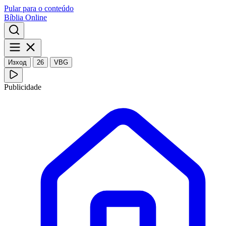
Pular para o conteúdo
Bíblia Online
Изход
26
VBG
Publicidade