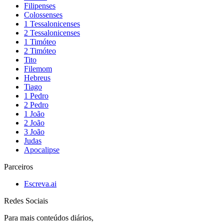
Filipenses
Colossenses
1 Tessalonicenses
2 Tessalonicenses
1 Timóteo
2 Timóteo
Tito
Filemom
Hebreus
Tiago
1 Pedro
2 Pedro
1 João
2 João
3 João
Judas
Apocalipse
Parceiros
Escreva.ai
Redes Sociais
Para mais conteúdos diários,