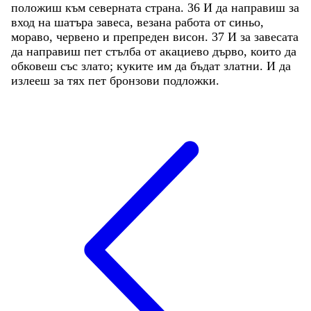
положиш
към
северната
страна
.
36
И
да
направиш
за
вход
на
шатъра
завеса
,
везана
работа
от
синьо
,
мораво
,
червено
и
препреден
висон
.
37
И
за
завесата
да
направиш
пет
стълба
от
акациево
дърво
,
които
да
обковеш
със
злато
;
куките
им
да
бъдат
златни
.
И
да
излееш
за
тях
пет
бронзови
подложки
.