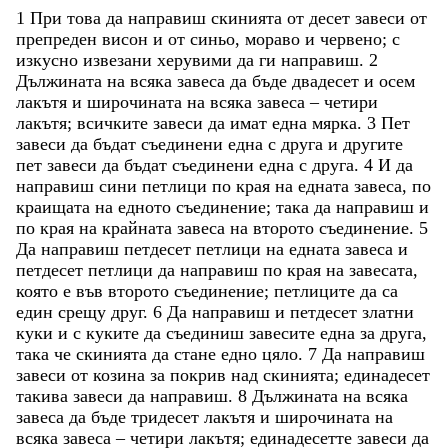
1
При
това
да
направиш
скинията
от
десет
завеси
от
препреден
висон
и
от
синьо
,
мораво
и
червено
;
с
изкусно
извезани
херувими
да
ги
направиш
.
2
Дължината
на
всяка
завеса
да
бъде
двадесет
и
осем
лакътя
и
широчината
на
всяка
завеса
–
четири
лакътя
;
всичките
завеси
да
имат
една
мярка
.
3
Пет
завеси
да
бъдат
съединени
една
с
друга
и
другите
пет
завеси
да
бъдат
съединени
една
с
друга
.
4
И
да
направиш
сини
петлици
по
края
на
едната
завеса
,
по
краищата
на
едното
съединение
;
така
да
направиш
и
по
края
на
крайната
завеса
на
второто
съединение
.
5
Да
направиш
петдесет
петлици
на
едната
завеса
и
петдесет
петлици
да
направиш
по
края
на
завесата
,
която
е
във
второто
съединение
;
петлиците
да
са
един
срещу
друг
.
6
Да
направиш
и
петдесет
златни
куки
и
с
куките
да
съединиш
завесите
една
за
друга
,
така
че
скинията
да
стане
едно
цяло
.
7
Да
направиш
завеси
от
козина
за
покрив
над
скинията
;
единадесет
такива
завеси
да
направиш
.
8
Дължината
на
всяка
завеса
да
бъде
тридесет
лакътя
и
широчината
на
всяка
завеса
–
четири
лакътя
;
единадесетте
завеси
да