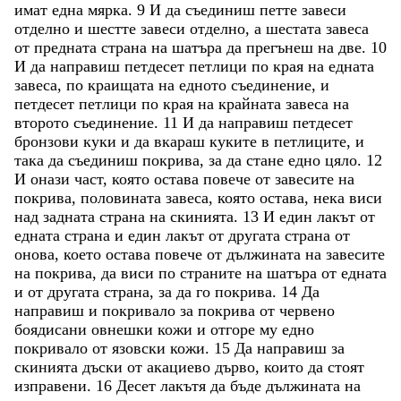
имат
една
мярка
.
9
И
да
съединиш
петте
завеси
отделно
и
шестте
завеси
отделно
,
а
шестата
завеса
от
предната
страна
на
шатъра
да
прегънеш
на
две
.
10
И
да
направиш
петдесет
петлици
по
края
на
едната
завеса
,
по
краищата
на
едното
съединение
,
и
петдесет
петлици
по
края
на
крайната
завеса
на
второто
съединение
.
11
И
да
направиш
петдесет
бронзови
куки
и
да
вкараш
куките
в
петлиците
,
и
така
да
съединиш
покрива
,
за
да
стане
едно
цяло
.
12
И
онази
част
,
която
остава
повече
от
завесите
на
покрива
,
половината
завеса
,
която
остава
,
нека
виси
над
задната
страна
на
скинията
.
13
И
един
лакът
от
едната
страна
и
един
лакът
от
другата
страна
от
онова
,
което
остава
повече
от
дължината
на
завесите
на
покрива
,
да
виси
по
страните
на
шатъра
от
едната
и
от
другата
страна
,
за
да
го
покрива
.
14
Да
направиш
и
покривало
за
покрива
от
червено
боядисани
овнешки
кожи
и
отгоре
му
едно
покривало
от
язовски
кожи
.
15
Да
направиш
за
скинията
дъски
от
акациево
дърво
,
които
да
стоят
изправени
.
16
Десет
лакътя
да
бъде
дължината
на