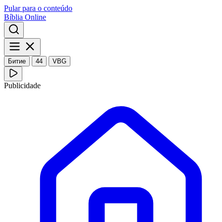
Pular para o conteúdo
Bíblia Online
Битие
44
VBG
Publicidade