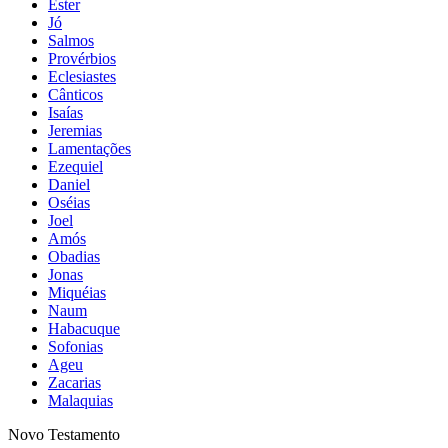
Ester
Jó
Salmos
Provérbios
Eclesiastes
Cânticos
Isaías
Jeremias
Lamentações
Ezequiel
Daniel
Oséias
Joel
Amós
Obadias
Jonas
Miquéias
Naum
Habacuque
Sofonias
Ageu
Zacarias
Malaquias
Novo Testamento