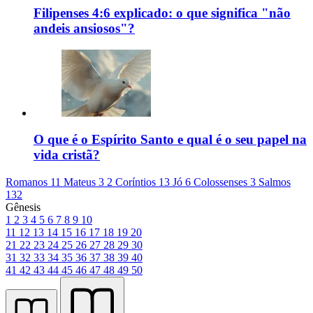
Filipenses 4:6 explicado: o que significa "não
andeis ansiosos"?
O que é o Espírito Santo e qual é o seu papel na
vida cristã?
Romanos 11
Mateus 3
2 Coríntios 13
Jó 6
Colossenses 3
Salmos
132
Gênesis
1
2
3
4
5
6
7
8
9
10
11
12
13
14
15
16
17
18
19
20
21
22
23
24
25
26
27
28
29
30
31
32
33
34
35
36
37
38
39
40
41
42
43
44
45
46
47
48
49
50