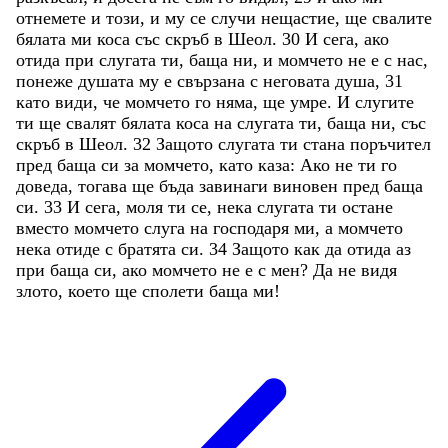
отнемете
и
този
,
и
му
се
случи
нещастие
,
ще
свалите
бялата
ми
коса
със
скръб
в
Шеол
.
30
И
сега
,
ако
отида
при
слугата
ти
,
баща
ни
,
и
момчето
не
е
с
нас
,
понеже
душата
му
е
свързана
с
неговата
душа
,
31
като
види
,
че
момчето
го
няма
,
ще
умре
.
И
слугите
ти
ще
свалят
бялата
коса
на
слугата
ти
,
баща
ни
,
със
скръб
в
Шеол
.
32
Защото
слугата
ти
стана
поръчител
пред
баща
си
за
момчето
,
като
каза
:
Ако
не
ти
го
доведа
,
тогава
ще
бъда
завинаги
виновен
пред
баща
си
.
33
И
сега
,
моля
ти
се
,
нека
слугата
ти
остане
вместо
момчето
слуга
на
господаря
ми
,
а
момчето
нека
отиде
с
братята
си
.
34
Защото
как
да
отида
аз
при
баща
си
,
ако
момчето
не
е
с
мен
?
Да
не
видя
злото
,
което
ще
сполети
баща
ми
!