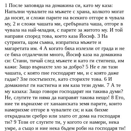
1
После
заповяда
на
домакина
си
,
като
му
каза
:
Напълни
чувалите
на
мъжете
с
храна
,
колкото
могат
да
носят
,
и
сложи
парите
на
всекиго
отгоре
в
чувала
му
,
2
и
сложи
чашата
ми
,
сребърната
чаша
,
отгоре
в
чувала
на
най-младия
,
с
парите
за
житото
му
.
И
той
направи
според
това
,
което
каза
Йосиф
.
3
На
сутринта
,
щом
съмна
,
изпратиха
мъжете
и
магаретата
им
.
4
А
когато
бяха
излезли
от
града
и
не
се
бяха
отдалечили
много
,
Йосиф
каза
на
домакина
си
:
Стани
,
тичай
след
мъжете
и
като
ги
стигнеш
,
им
кажи
:
Защо
върнахте
зло
за
добро
?
5
Не
е
ли
тази
чашата
,
с
която
пие
господарят
ми
,
и
с
която
даже
гадае
?
Зле
постъпихте
,
като
сторихте
това
.
6
И
домакинът
ги
настигна
и
им
каза
тези
думи
.
7
А
те
му
казаха
:
Защо
говори
господарят
ни
такива
думи
?
Не
,
слугите
ти
няма
да
направят
такова
нещо
!
8
Ето
,
ние
ти
върнахме
от
ханаанската
земя
парите
,
които
намерихме
отгоре
в
чувалите
си
;
и
как
бихме
откраднали
сребро
или
злато
от
дома
на
господаря
ти
?
9
Този
от
слугите
ти
,
у
когото
се
намери
,
нека
умре
,
а
също
и
ние
нека
бъдем
роби
на
господаря
ти
!