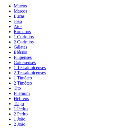
Mateus
Marcos
Lucas
João
Atos
Romanos
1 Coríntios
2 Coríntios
Gálatas
Efésios
Filipenses
Colossenses
1 Tessalonicenses
2 Tessalonicenses
1 Timóteo
2 Timóteo
Tito
Filemom
Hebreus
Tiago
1 Pedro
2 Pedro
1 João
2 João