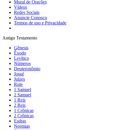
Mural de Orações
Vídeos
Redes Sociais
Anuncie Conosco
Termos de uso e Privacidade
Antigo Testamento
Gênesis
Êxodo
Levítico
Números
Deuteronômio
Josué
Juízes
Rute
1 Samuel
2 Samuel
1 Reis
2 Reis
1 Crônicas
2 Crônicas
Esdras
Neemias