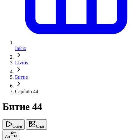
Início
Livros
Битие
Capítulo 44
Битие 44
Ouvir
Criar
Aa