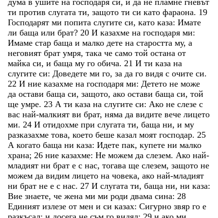
дума
в
ушите
на
господаря
си
,
и
да
не
пламне
гневът
ти
против
слугата
ти
,
защото
ти
си
като
фараона
.
19
Господарят
ми
попита
слугите
си
,
като
каза
:
Имате
ли
баща
или
брат
?
20
И
казахме
на
господаря
ми
:
Имаме
стар
баща
и
малко
дете
на
старостта
му
,
а
неговият
брат
умря
,
така
че
само
той
остана
от
майка
си
,
и
баща
му
го
обича
.
21
И
ти
каза
на
слугите
си
:
Доведете
ми
го
,
за
да
го
видя
с
очите
си
.
22
И
ние
казахме
на
господаря
ми
:
Детето
не
може
да
остави
баща
си
,
защото
,
ако
остави
баща
си
,
той
ще
умре
.
23
А
ти
каза
на
слугите
си
:
Ако
не
слезе
с
вас
най-малкият
ви
брат
,
няма
да
видите
вече
лицето
ми
.
24
И
отидохме
при
слугата
ти
,
баща
ни
,
и
му
разказахме
това
,
което
беше
казал
моят
господар
.
25
А
когато
баща
ни
каза
:
Идете
пак
,
купете
ни
малко
храна
;
26
ние
казахме
:
Не
можем
да
слезем
.
Ако
най-
младият
ни
брат
е
с
нас
,
тогава
ще
слезем
,
защото
не
можем
да
видим
лицето
на
човека
,
ако
най-младият
ни
брат
не
е
с
нас
.
27
И
слугата
ти
,
баща
ни
,
ни
каза
:
Вие
знаете
,
че
жена
ми
ми
роди
двама
сина
:
28
Единият
излезе
от
мен
и
си
казах
:
Сигурно
звяр
го
е
разкъсал
;
и
досега
не
съм
го
видял
;
29
и
ако
ми