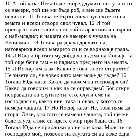
10
А
той
каза
:
Нека
бъде
според
думите
ви
:
у
когото
се
намери
,
той
ще
ми
бъде
роб
,
а
вие
ще
бъдете
невинни
.
11
Тогава
те
бързо
снеха
чувалите
си
на
земята
и
всеки
отвори
своя
чувал
.
12
И
той
претърси
,
като
започна
от
най-възрастния
и
свърши
с
най-младия
;
и
чашата
се
намери
в
чувала
на
Вениамин
.
13
Тогава
раздраха
дрехите
си
,
натовариха
всеки
магарето
си
и
се
върнаха
в
града
.
14
И
Юда
и
братята
му
дойдоха
в
дома
на
Йосиф
–
а
той
още
беше
там
–
и
паднаха
пред
него
на
земята
.
15
И
Йосиф
им
каза
:
Какво
е
това
,
което
сторихте
?
Не
знаете
ли
,
че
човек
като
мен
може
да
гадае
?
16
Тогава
Юда
каза
:
Какво
да
кажем
на
господаря
си
?
Какво
да
говорим
и
как
да
се
оправдаем
?
Бог
откри
неправдата
на
слугите
ти
;
ето
,
слуги
сме
на
господаря
си
,
както
ние
,
така
и
онзи
,
у
когото
се
намери
чашата
.
17
Но
Йосиф
каза
:
Не
,
това
няма
да
сторя
!
Онзи
,
у
когото
се
намери
чашата
,
той
ще
ми
бъде
слуга
,
а
вие
си
идете
с
мир
при
баща
си
.
18
Тогава
Юда
се
приближи
до
него
и
каза
:
Моля
ти
се
,
господарю
мой
,
позволи
на
слугата
си
да
каже
една