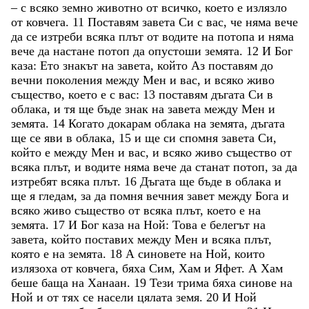
–
с
всяко
земно
животно
от
всичко
,
което
е
излязло
от
ковчега
.
11
Поставям
завета
Си
с
вас
,
че
няма
вече
да
се
изтреби
всяка
плът
от
водите
на
потопа
и
няма
вече
да
настане
потоп
да
опустоши
земята
.
12
И
Бог
каза
:
Ето
знакът
на
завета
,
който
Аз
поставям
до
вечни
поколения
между
Мен
и
вас
,
и
всяко
живо
същество
,
което
е
с
вас
:
13
поставям
дъгата
Си
в
облака
,
и
тя
ще
бъде
знак
на
завета
между
Мен
и
земята
.
14
Когато
докарам
облака
на
земята
,
дъгата
ще
се
яви
в
облака
,
15
и
ще
си
спомня
завета
Си
,
който
е
между
Мен
и
вас
,
и
всяко
живо
същество
от
всяка
плът
,
и
водите
няма
вече
да
станат
потоп
,
за
да
изтребят
всяка
плът
.
16
Дъгата
ще
бъде
в
облака
и
ще
я
гледам
,
за
да
помня
вечния
завет
между
Бога
и
всяко
живо
същество
от
всяка
плът
,
което
е
на
земята
.
17
И
Бог
каза
на
Ной
:
Това
е
белегът
на
завета
,
който
поставих
между
Мен
и
всяка
плът
,
която
е
на
земята
.
18
А
синовете
на
Ной
,
които
излязоха
от
ковчега
,
бяха
Сим
,
Хам
и
Яфет
.
А
Хам
беше
баща
на
Ханаан
.
19
Тези
трима
бяха
синове
на
Ной
и
от
тях
се
насели
цялата
земя
.
20
И
Ной