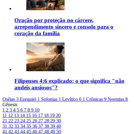
Oração por proteção no cárcere,
arrependimento sincero e consolo para o
coração da família
Filipenses 4:6 explicado: o que significa "não
andeis ansiosos"?
Oséias 3
Ezequiel 1
Sofonias 1
Levítico 6
1 Crônicas 9
Neemias 8
Gênesis
1
2
3
4
5
6
7
8
9
10
11
12
13
14
15
16
17
18
19
20
21
22
23
24
25
26
27
28
29
30
31
32
33
34
35
36
37
38
39
40
41
42
43
44
45
46
47
48
49
50