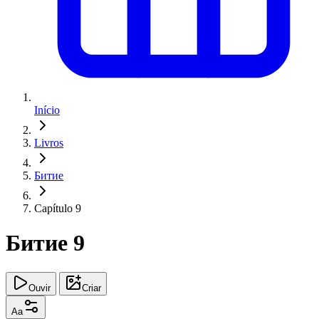
Início
Livros
Битие
Capítulo 9
Битие 9
Ouvir
Criar
Aa