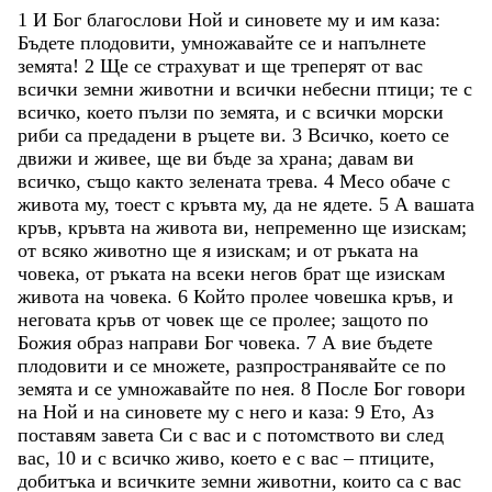
1
И
Бог
благослови
Ной
и
синовете
му
и
им
каза
:
Бъдете
плодовити
,
умножавайте
се
и
напълнете
земята
!
2
Ще
се
страхуват
и
ще
треперят
от
вас
всички
земни
животни
и
всички
небесни
птици
;
те
с
всичко
,
което
пълзи
по
земята
,
и
с
всички
морски
риби
са
предадени
в
ръцете
ви
.
3
Всичко
,
което
се
движи
и
живее
,
ще
ви
бъде
за
храна
;
давам
ви
всичко
,
също
както
зелената
трева
.
4
Месо
обаче
с
живота
му
,
тоест
с
кръвта
му
,
да
не
ядете
.
5
А
вашата
кръв
,
кръвта
на
живота
ви
,
непременно
ще
изискам
;
от
всяко
животно
ще
я
изискам
;
и
от
ръката
на
човека
,
от
ръката
на
всеки
негов
брат
ще
изискам
живота
на
човека
.
6
Който
пролее
човешка
кръв
,
и
неговата
кръв
от
човек
ще
се
пролее
;
защото
по
Божия
образ
направи
Бог
човека
.
7
А
вие
бъдете
плодовити
и
се
множете
,
разпространявайте
се
по
земята
и
се
умножавайте
по
нея
.
8
После
Бог
говори
на
Ной
и
на
синовете
му
с
него
и
каза
:
9
Ето
,
Аз
поставям
завета
Си
с
вас
и
с
потомството
ви
след
вас
,
10
и
с
всичко
живо
,
което
е
с
вас
–
птиците
,
добитъка
и
всичките
земни
животни
,
които
са
с
вас