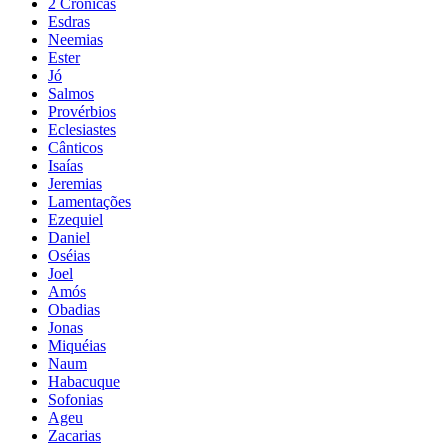
2 Crônicas
Esdras
Neemias
Ester
Jó
Salmos
Provérbios
Eclesiastes
Cânticos
Isaías
Jeremias
Lamentações
Ezequiel
Daniel
Oséias
Joel
Amós
Obadias
Jonas
Miquéias
Naum
Habacuque
Sofonias
Ageu
Zacarias