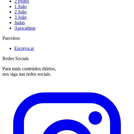
2 Pedro
1 João
2 João
3 João
Judas
Apocalipse
Parceiros
Escreva.ai
Redes Sociais
Para mais conteúdos diários,
nos siga nas redes sociais.