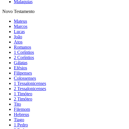
Malaquias
Novo Testamento
Mateus
Marcos
Lucas
João
Atos
Romanos
1 Coríntios
2 Coríntios
Gálatas
Efésios
Filipenses
Colossenses
1 Tessalonicenses
2 Tessalonicenses
1 Timóteo
2 Timóteo
Tito
Filemom
Hebreus
Tiago
1 Pedro