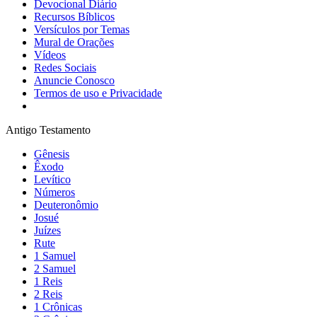
Devocional Diário
Recursos Bíblicos
Versículos por Temas
Mural de Orações
Vídeos
Redes Sociais
Anuncie Conosco
Termos de uso e Privacidade
Antigo Testamento
Gênesis
Êxodo
Levítico
Números
Deuteronômio
Josué
Juízes
Rute
1 Samuel
2 Samuel
1 Reis
2 Reis
1 Crônicas