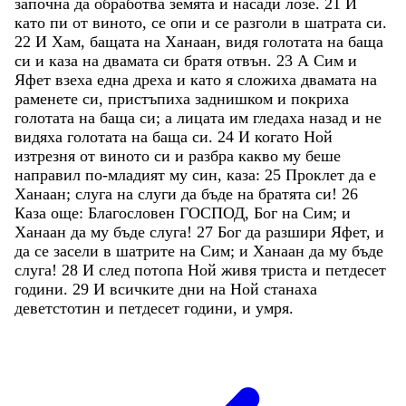
започна
да
обработва
земята
и
насади
лозе
.
21
И
като
пи
от
виното
,
се
опи
и
се
разголи
в
шатрата
си
.
22
И
Хам
,
бащата
на
Ханаан
,
видя
голотата
на
баща
си
и
каза
на
двамата
си
братя
отвън
.
23
А
Сим
и
Яфет
взеха
една
дреха
и
като
я
сложиха
двамата
на
раменете
си
,
пристъпиха
заднишком
и
покриха
голотата
на
баща
си
;
а
лицата
им
гледаха
назад
и
не
видяха
голотата
на
баща
си
.
24
И
когато
Ной
изтрезня
от
виното
си
и
разбра
какво
му
беше
направил
по-младият
му
син
,
каза
:
25
Проклет
да
е
Ханаан
;
слуга
на
слуги
да
бъде
на
братята
си
!
26
Каза
още
:
Благословен
ГОСПОД
,
Бог
на
Сим
;
и
Ханаан
да
му
бъде
слуга
!
27
Бог
да
разшири
Яфет
,
и
да
се
засели
в
шатрите
на
Сим
;
и
Ханаан
да
му
бъде
слуга
!
28
И
след
потопа
Ной
живя
триста
и
петдесет
години
.
29
И
всичките
дни
на
Ной
станаха
деветстотин
и
петдесет
години
,
и
умря
.