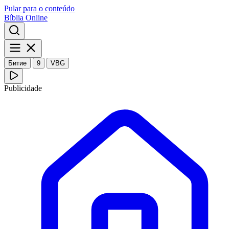
Pular para o conteúdo
Bíblia Online
Битие
9
VBG
Publicidade