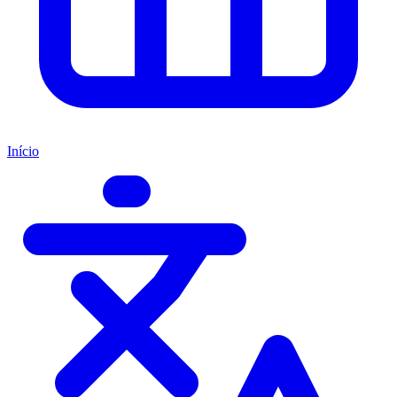
Início