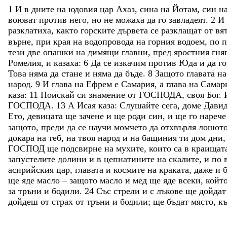
1
И
в
дните
на
юдовия
цар
Ахаз
,
сина
на
Йотам
,
син
н
воюват
против
него
,
но
не
можаха
да
го
завладеят
.
2
И
разклатиха
,
както
горските
дървета
се
разклащат
от
вя
върне
,
при
края
на
водопровода
на
горния
водоем
,
по
п
тези
две
опашки
на
димящи
главни
,
пред
яростния
гня
Ромелия
,
и
казаха
:
6
Да
се
изкачим
против
Юда
и
да
г
Това
няма
да
стане
и
няма
да
бъде
.
8
Защото
главата
н
народ
.
9
И
глава
на
Ефрем
е
Самария
,
а
глава
на
Самар
каза
:
11
Поискай
си
знамение
от
ГОСПОДА
,
своя
Бог
.
ГОСПОДА
.
13
А
Исая
каза
:
Слушайте
сега
,
доме
Дави
Ето
,
девицата
ще
зачене
и
ще
роди
син
,
и
ще
го
нареч
защото
,
преди
да
се
научи
момчето
да
отхвърля
лошот
докара
на
теб
,
на
твоя
народ
и
на
бащиния
ти
дом
дни
ГОСПОД
ще
подсвирне
на
мухите
,
които
са
в
краищат
запустелите
долини
и
в
цепнатините
на
скалите
,
и
по
асирийския
цар
,
главата
и
космите
на
краката
,
даже
и
ще
яде
масло
–
защото
масло
и
мед
ще
яде
всеки
,
койт
за
тръни
и
бодили
.
24
Със
стрели
и
с
лъкове
ще
дойда
дойдеш
от
страх
от
тръни
и
бодили
;
ще
бъдат
място
,
к