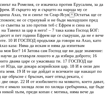
синът
на
Ромелия
,
се
изкачиха
против
Ерусалим
,
за
да
фрем
.
И
сърцето
му
и
сърцето
на
народа
му
се
ещнеш
Ахаз
,
ти
и
синът
ти
Сеар-Ясув
Остатък ще се
*
спокоен
;
не
се
страхувай
и
не
бъди
малодушен
пред
м
се
съветва
за
зло
против
теб
с
Ефрем
и
сина
на
а
на
Тавеил
за
цар
в
него
!
–
7
така
казва
Господ
БОГ
:
тдесет
и
пет
години
Ефрем
ще
се
съкруши
,
да
не
е
вече
ите
.
10
И
ГОСПОД
продължи
да
говори
на
Ахаз
,
като
Ахаз
каза
:
Няма
да
искам
и
няма
да
изпитвам
на
моя
Бог
?
14
Затова
сам
Господ
ще
ви
даде
знамение
:
е
научи
да
отхвърля
лошото
и
да
избира
доброто
;
16
иито
двама
царе
се
ужасяваш
ти
.
17
ГОСПОД
ще
л
от
Юда
,
ще
докара
асирийския
цар
.
18
И
в
онзи
ден
ата
земя
.
19
И
те
ще
дойдат
и
всичките
ще
накацат
по
д
ще
обръсне
с
бръснач
,
нает
отвъд
реката
,
с
и
две
овце
.
22
И
от
изобилието
на
млякото
,
което
дават
,
ето
е
имало
хиляда
лози
по
хиляда
сребърника
,
ще
бъде
а
никой
хълм
,
преди
копан
с
мотика
,
няма
вече
да