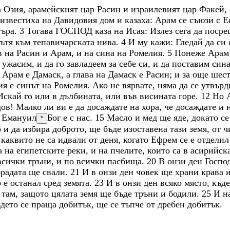
а
Озия
,
арамейският
цар
Расин
и
израилевият
цар
Факей
,
известиха
на
Давидовия
дом
и
казаха
:
Арам
се
съюзи
с
Е
търа
.
3
Тогава
ГОСПОД
каза
на
Исая
:
Излез
сега
да
поср
ътя
към
тепавичарската
нива
.
4
И
му
кажи
:
Гледай
да
си
в
на
Расин
и
Арам
,
и
на
сина
на
Ромелия
.
5
Понеже
Ара
о
ужасим
,
и
да
го
завладеем
за
себе
си
,
и
да
поставим
син
а
Арам
е
Дамаск
,
а
глава
на
Дамаск
е
Расин
;
и
за
още
шес
ия
е
синът
на
Ромелия
.
Ако
не
вярвате
,
няма
да
се
утвърд
Искай
го
или
в
дълбината
,
или
във
висината
горе
.
12
Но
дов
!
Малко
ли
ви
е
да
досаждате
на
хора
,
че
досаждате
и
е
Емануил
Бог е с нас
.
15
Масло
и
мед
ще
яде
,
докато
с
*
о
и
да
избира
доброто
,
ще
бъде
изоставена
тази
земя
,
от
ч
,
каквито
не
са
идвали
от
деня
,
когато
Ефрем
се
е
отдели
а
на
египетските
реки
,
и
на
пчелите
,
които
са
в
асирийск
всички
тръни
,
и
по
всички
пасбища
.
20
В
онзи
ден
Госпо
брадата
ще
свали
.
21
И
в
онзи
ден
човек
ще
храни
крава
о
е
останал
сред
земята
.
23
И
в
онзи
ден
всяко
място
,
къд
т
там
,
защото
цялата
земя
ще
бъде
тръни
и
бодили
.
25
И
н
ъдето
се
праща
добитък
,
ще
се
тъпче
от
дребен
добитък
.