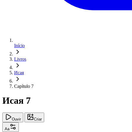
Início
Livros
Исая
Capítulo 7
Исая 7
Ouvir
Criar
Aa