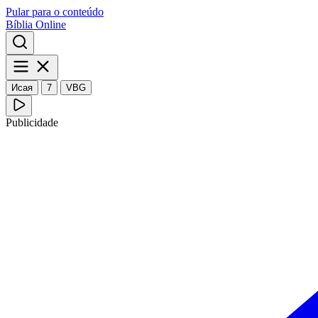
Pular para o conteúdo
Bíblia Online
Исая
7
VBG
Publicidade