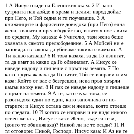
1
А
Иисус
отиде
на
Елеонския
хълм
.
2
И
рано
сутринта
пак
дойде
в
храма
и
целият
народ
дойде
при
Него
,
и
Той
седна
и
ги
поучаваше
.
3
А
книжниците
и
фарисеите
доведоха
(
при
Него
)
една
жена
,
хваната
в
прелюбодейство
,
и
като
я
поставиха
по
средата
,
Му
казаха
:
4
Учителю
,
тази
жена
беше
хваната
в
самото
прелюбодеяние
.
5
А
Мойсей
ни
е
заповядал
в
закона
да
убиваме
такива
с
камъни
.
А
Ти
какво
казваш
?
6
И
това
казаха
,
за
да
Го
изпитат
,
та
да
имат
за
какво
да
Го
обвиняват
.
А
Иисус
се
наведе
надолу
и
пишеше
с
пръст
на
земята
.
7
Но
като
продължаваха
да
Го
питат
,
Той
се
изправи
и
им
каза
:
Който
от
вас
е
безгрешен
,
нека
пръв
хвърли
камък
върху
нея
.
8
И
пак
се
наведе
надолу
и
пишеше
с
пръст
на
земята
.
9
А
те
,
като
чуха
това
,
се
разотидоха
един
по
един
,
като
започнаха
от
по-
старите
;
и
Иисус
остана
сам
и
жената
,
която
стоеше
по
средата
.
10
И
когато
се
изправи
и
не
видя
никого
освен
жената
,
Иисус
є
каза
:
Жено
,
къде
са
тези
,
(
които
те
обвиняваха
)
?
Никой
ли
не
те
осъди
?
11
И
тя
отговори
:
Никой
,
Господи
.
Иисус
каза
:
И
Аз
не
те