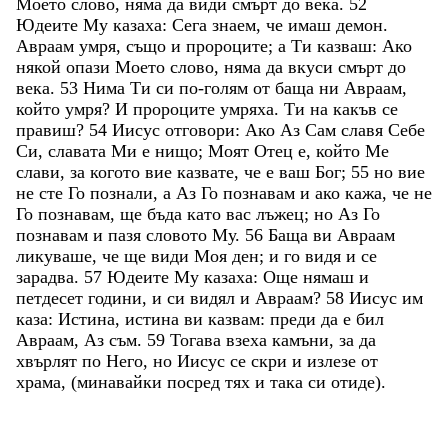
Моето
слово
,
няма
да
види
смърт
до
века
.
52
Юдеите
Му
казаха
:
Сега
знаем
,
че
имаш
демон
.
Авраам
умря
,
също
и
пророците
;
а
Ти
казваш
:
Ако
някой
опази
Моето
слово
,
няма
да
вкуси
смърт
до
века
.
53
Нима
Ти
си
по-голям
от
баща
ни
Авраам
,
който
умря
?
И
пророците
умряха
.
Ти
на
какъв
се
правиш
?
54
Иисус
отговори
:
Ако
Аз
Сам
славя
Себе
Си
,
славата
Ми
е
нищо
;
Моят
Отец
е
,
който
Ме
слави
,
за
когото
вие
казвате
,
че
е
ваш
Бог
;
55
но
вие
не
сте
Го
познали
,
а
Аз
Го
познавам
и
ако
кажа
,
че
не
Го
познавам
,
ще
бъда
като
вас
лъжец
;
но
Аз
Го
познавам
и
пазя
словото
Му
.
56
Баща
ви
Авраам
ликуваше
,
че
ще
види
Моя
ден
;
и
го
видя
и
се
зарадва
.
57
Юдеите
Му
казаха
:
Още
нямаш
и
петдесет
години
,
и
си
видял
и
Авраам
?
58
Иисус
им
каза
:
Истина
,
истина
ви
казвам
:
преди
да
е
бил
Авраам
,
Аз
съм
.
59
Тогава
взеха
камъни
,
за
да
хвърлят
по
Него
,
но
Иисус
се
скри
и
излезе
от
храма
,
(
минавайки
посред
тях
и
така
си
отиде
)
.