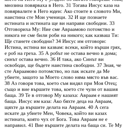
мнозина
повярваха
в
Него
.
31
Тогава
Иисус
каза
на
повярвалите
в
Него
юдеи
:
Ако
стоите
в
словото
Ми
,
наистина
сте
Мои
ученици
.
32
И
ще
познаете
истината
и
истината
ще
ви
направи
свободни
.
33
Отговориха
Му
:
Ние
сме
Авраамово
потомство
и
никога
не
сме
били
роби
на
никого
;
как
казваш
Ти
:
Ще
станете
свободни
?
34
Иисус
им
отговори
:
Истина
,
истина
ви
казвам
:
всеки
,
който
върши
грях
,
е
роб
на
греха
.
35
А
робът
не
остава
вечно
в
дома
;
синът
остава
вечно
.
36
И
така
,
ако
Синът
ви
освободи
,
ще
бъдете
наистина
свободни
.
37
Зная
,
че
сте
Авраамово
потомство
,
но
пак
искате
да
Ме
убиете
,
защото
за
Моето
слово
няма
място
във
вас
.
38
Аз
говоря
това
,
което
съм
видял
при
Моя
Отец
;
също
и
вие
вършите
това
,
което
сте
чули
от
вашия
баща
.
39
Те
в
отговор
Му
казаха
:
Авраам
е
нашият
баща
.
Иисус
им
каза
:
Ако
бяхте
деца
на
Авраам
,
щяхте
да
вършите
делата
на
Авраам
.
40
А
сега
искате
да
убиете
Мен
,
Човека
,
който
ви
казах
истината
,
която
чух
от
Бога
.
Това
Авраам
не
е
направил
.
41
Вие
вършите
делата
на
баща
си
.
Те
Му