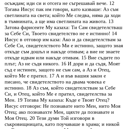
осъждам
;
иди
си
и
отсега
не
съгрешавай
вече
.
12
Тогава
Иисус
пак
им
говори
,
като
казваше
:
Аз
съм
светлината
на
света
;
който
Ме
следва
,
няма
да
ходи
в
тъмнината
,
а
ще
има
светлината
на
живота
.
13
Затова
фарисеите
Му
казаха
:
Ти
Сам
свидетелстваш
за
Себе
Си
,
Твоето
свидетелство
не
е
истинно
!
14
Иисус
в
отговор
им
каза
:
Ако
и
да
свидетелствам
за
Себе
Си
,
свидетелството
Ми
е
истинно
,
защото
зная
откъде
съм
дошъл
и
накъде
отивам
;
а
вие
не
знаете
откъде
идвам
или
накъде
отивам
.
15
Вие
съдите
по
плът
;
Аз
не
съдя
никого
.
16
И
дори
и
да
съдя
,
Моят
съд
е
истинен
,
защото
не
съм
сам
,
а
Аз
и
Отец
,
който
Ме
е
пратил
.
17
А
и
във
вашия
закон
е
писано
,
че
свидетелството
на
двама
човека
е
истинно
.
18
Аз
съм
,
който
свидетелствам
за
Себе
Си
,
и
Отец
,
който
Ме
е
пратил
,
свидетелства
за
Мен
.
19
Тогава
Му
казаха
:
Къде
е
Твоят
Отец
?
Иисус
отговори
:
Не
познавате
нито
Мен
,
нито
Моя
Отец
;
ако
познавахте
Мен
,
щяхте
да
познавате
и
Моя
Отец
.
20
Тези
думи
Той
изговори
в
съкровищницата
,
като
поучаваше
в
храма
;
и
никой