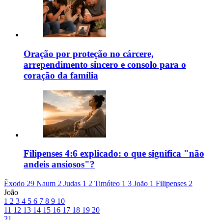
Oração por proteção no cárcere,
arrependimento sincero e consolo para o
coração da família
Filipenses 4:6 explicado: o que significa "não
andeis ansiosos"?
Êxodo 29
Naum 2
Judas 1
2 Timóteo 1
3 João 1
Filipenses 2
João
1
2
3
4
5
6
7
8
9
10
11
12
13
14
15
16
17
18
19
20
21