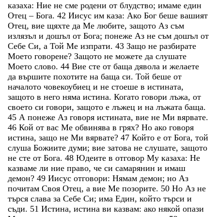
казаха
:
Ние
не
сме
родени
от
блудство
;
имаме
един
Отец
–
Бога
.
42
Иисус
им
каза
:
Ако
Бог
беше
вашият
Отец
,
вие
щяхте
да
Ме
любите
,
защото
Аз
съм
излязъл
и
дошъл
от
Бога
;
понеже
Аз
не
съм
дошъл
от
Себе
Си
,
а
Той
Ме
изпрати
.
43
Защо
не
разбирате
Моето
говорене
?
Защото
не
можете
да
слушате
Моето
слово
.
44
Вие
сте
от
баща
дявола
и
желаете
да
вършите
похотите
на
баща
си
.
Той
беше
от
началото
човекоубиец
и
не
стоеше
в
истината
,
защото
в
него
няма
истина
.
Когато
говори
лъжа
,
от
своето
си
говори
,
защото
е
лъжец
и
на
лъжата
баща
.
45
А
понеже
Аз
говоря
истината
,
вие
не
Ми
вярвате
.
46
Кой
от
вас
Ме
обвинява
в
грях
?
Но
ако
говоря
истина
,
защо
не
Ми
вярвате
?
47
Който
е
от
Бога
,
той
слуша
Божиите
думи
;
вие
затова
не
слушате
,
защото
не
сте
от
Бога
.
48
Юдеите
в
отговор
Му
казаха
:
Не
казваме
ли
ние
право
,
че
си
самарянин
и
имаш
демон
?
49
Иисус
отговори
:
Нямам
демон
;
но
Аз
почитам
Своя
Отец
,
а
вие
Ме
позорите
.
50
Но
Аз
не
търся
слава
за
Себе
Си
;
има
Един
,
който
търси
и
съди
.
51
Истина
,
истина
ви
казвам
:
ако
някой
опази