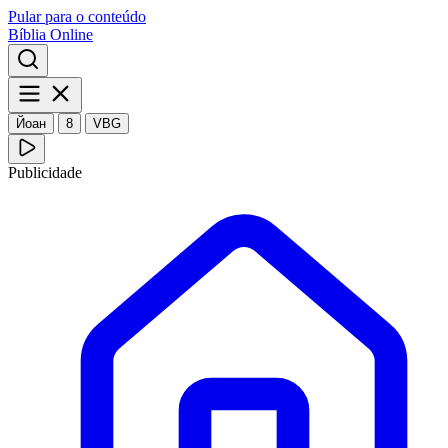
Pular para o conteúdo
Bíblia Online
Йоан
8
VBG
Publicidade