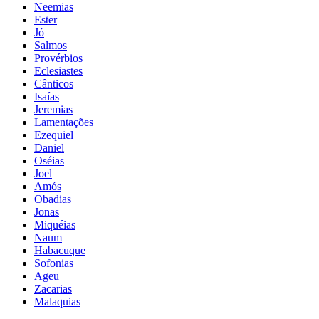
Neemias
Ester
Jó
Salmos
Provérbios
Eclesiastes
Cânticos
Isaías
Jeremias
Lamentações
Ezequiel
Daniel
Oséias
Joel
Amós
Obadias
Jonas
Miquéias
Naum
Habacuque
Sofonias
Ageu
Zacarias
Malaquias