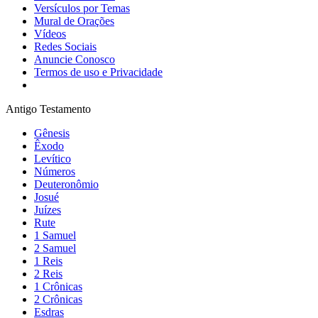
Versículos por Temas
Mural de Orações
Vídeos
Redes Sociais
Anuncie Conosco
Termos de uso e Privacidade
Antigo Testamento
Gênesis
Êxodo
Levítico
Números
Deuteronômio
Josué
Juízes
Rute
1 Samuel
2 Samuel
1 Reis
2 Reis
1 Crônicas
2 Crônicas
Esdras