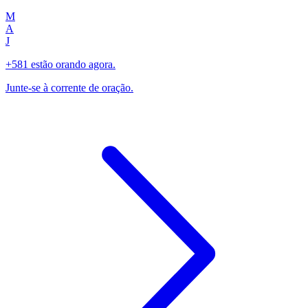
M
A
J
+581 estão orando agora.
Junte-se à corrente de oração.