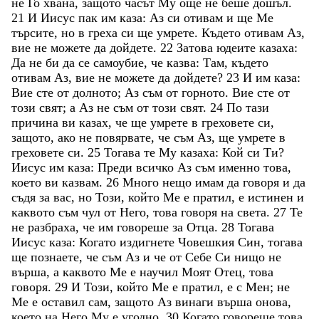
не
Го
хвана
,
защото
часът
Му
още
не
беше
дошъл
.
21
И
Иисус
пак
им
каза
:
Аз
си
отивам
и
ще
Ме
търсите
,
но
в
греха
си
ще
умрете
.
Където
отивам
Аз
,
вие
не
можете
да
дойдете
.
22
Затова
юдеите
казаха
:
Да
не
би
да
се
самоубие
,
че
казва
:
Там
,
където
отивам
Аз
,
вие
не
можете
да
дойдете
?
23
И
им
каза
:
Вие
сте
от
долното
;
Аз
съм
от
горното
.
Вие
сте
от
този
свят
;
а
Аз
не
съм
от
този
свят
.
24
По
тази
причина
ви
казах
,
че
ще
умрете
в
греховете
си
,
защото
,
ако
не
повярвате
,
че
съм
Аз
,
ще
умрете
в
греховете
си
.
25
Тогава
те
Му
казаха
:
Кой
си
Ти
?
Иисус
им
каза
:
Преди
всичко
Аз
съм
именно
това
,
което
ви
казвам
.
26
Много
нещо
имам
да
говоря
и
да
съдя
за
вас
,
но
Този
,
който
Ме
е
пратил
,
е
истинен
и
каквото
съм
чул
от
Него
,
това
говоря
на
света
.
27
Те
не
разбраха
,
че
им
говореше
за
Отца
.
28
Тогава
Иисус
каза
:
Когато
издигнете
Човешкия
Син
,
тогава
ще
познаете
,
че
съм
Аз
и
че
от
Себе
Си
нищо
не
върша
,
а
каквото
Ме
е
научил
Моят
Отец
,
това
говоря
.
29
И
Този
,
който
Ме
е
пратил
,
е
с
Мен
;
не
Ме
е
оставил
сам
,
защото
Аз
винаги
върша
онова
,
което
на
Него
Му
е
угодно
.
30
Когато
говореше
това
,