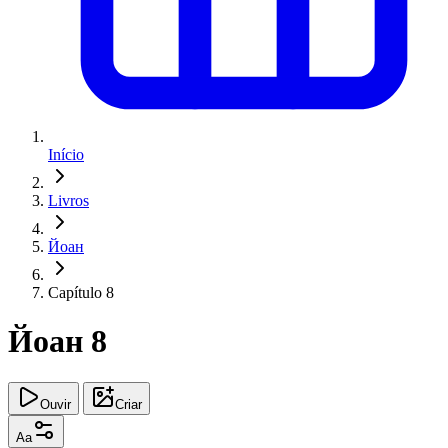
Início
Livros
Йоан
Capítulo 8
Йоан 8
Ouvir
Criar
Aa