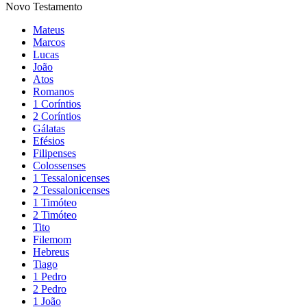
Novo Testamento
Mateus
Marcos
Lucas
João
Atos
Romanos
1 Coríntios
2 Coríntios
Gálatas
Efésios
Filipenses
Colossenses
1 Tessalonicenses
2 Tessalonicenses
1 Timóteo
2 Timóteo
Tito
Filemom
Hebreus
Tiago
1 Pedro
2 Pedro
1 João