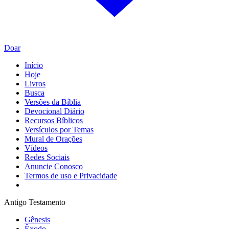
Doar
Início
Hoje
Livros
Busca
Versões da Bíblia
Devocional Diário
Recursos Bíblicos
Versículos por Temas
Mural de Orações
Vídeos
Redes Sociais
Anuncie Conosco
Termos de uso e Privacidade
Antigo Testamento
Gênesis
Êxodo