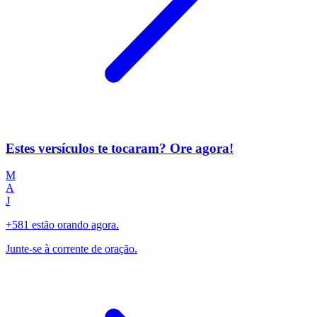
Estes versículos te tocaram? Ore agora!
M
A
J
+581 estão orando agora.
Junte-se à corrente de oração.