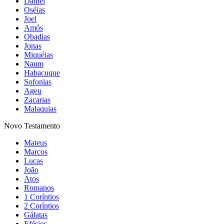
Daniel
Oséias
Joel
Amós
Obadias
Jonas
Miquéias
Naum
Habacuque
Sofonias
Ageu
Zacarias
Malaquias
Novo Testamento
Mateus
Marcos
Lucas
João
Atos
Romanos
1 Coríntios
2 Coríntios
Gálatas
Efésios