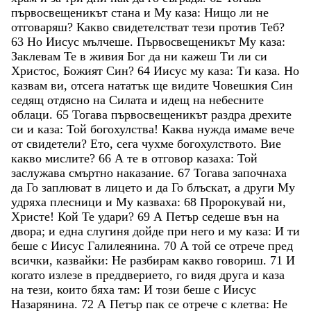
първосвещеникът
стана
и
Му
каза
:
Нищо
ли
не
отговаряш
?
Какво
свидетелстват
тези
против
Теб
?
63
Но
Иисус
мълчеше
.
Първосвещеникът
Му
каза
:
Заклевам
Те
в
живия
Бог
да
ни
кажеш
Ти
ли
си
Христос
,
Божият
Син
?
64
Иисус
му
каза
:
Ти
каза
.
Но
казвам
ви
,
отсега
нататък
ще
видите
Човешкия
Син
седящ
отдясно
на
Силата
и
идещ
на
небесните
облаци
.
65
Тогава
първосвещеникът
раздра
дрехите
си
и
каза
:
Той
богохулства
!
Каква
нужда
имаме
вече
от
свидетели
?
Ето
,
сега
чухме
богохулството
.
Вие
какво
мислите
?
66
А
те
в
отговор
казаха
:
Той
заслужава
смъртно
наказание
.
67
Тогава
започнаха
да
Го
заплюват
в
лицето
и
да
Го
блъскат
,
а
други
Му
удряха
плесници
и
Му
казваха
:
68
Пророкувай
ни
,
Христе
!
Кой
Те
удари
?
69
А
Петър
седеше
вън
на
двора
;
и
една
слугиня
дойде
при
него
и
му
каза
:
И
ти
беше
с
Иисус
Галилеянина
.
70
А
той
се
отрече
пред
всички
,
казвайки
:
Не
разбирам
какво
говориш
.
71
И
когато
излезе
в
преддверието
,
го
видя
друга
и
каза
на
тези
,
които
бяха
там
:
И
този
беше
с
Иисус
Назарянина
.
72
А
Петър
пак
се
отрече
с
клетва
:
Не