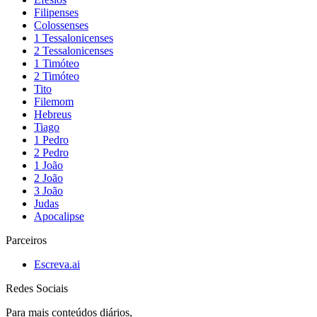
Filipenses
Colossenses
1 Tessalonicenses
2 Tessalonicenses
1 Timóteo
2 Timóteo
Tito
Filemom
Hebreus
Tiago
1 Pedro
2 Pedro
1 João
2 João
3 João
Judas
Apocalipse
Parceiros
Escreva.ai
Redes Sociais
Para mais conteúdos diários,