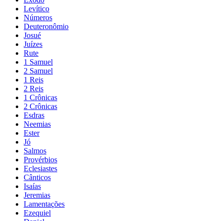
Levítico
Números
Deuteronômio
Josué
Juízes
Rute
1 Samuel
2 Samuel
1 Reis
2 Reis
1 Crônicas
2 Crônicas
Esdras
Neemias
Ester
Jó
Salmos
Provérbios
Eclesiastes
Cânticos
Isaías
Jeremias
Lamentações
Ezequiel