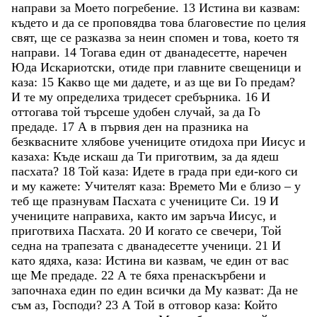
направи
за
Моето
погребение
.
13
Истина
ви
казвам
:
където
и
да
се
проповядва
това
благовестие
по
целия
свят
,
ще
се
разказва
за
неин
спомен
и
това
,
което
тя
направи
.
14
Тогава
един
от
дванадесетте
,
наречен
Юда
Искариотски
,
отиде
при
главните
свещеници
и
каза
:
15
Какво
ще
ми
дадете
,
и
аз
ще
ви
Го
предам
?
И
те
му
определиха
тридесет
сребърника
.
16
И
оттогава
той
търсеше
удобен
случай
,
за
да
Го
предаде
.
17
А
в
първия
ден
на
празника
на
безквасните
хлябове
учениците
отидоха
при
Иисус
и
казаха
:
Къде
искаш
да
Ти
приготвим
,
за
да
ядеш
пасхата
?
18
Той
каза
:
Идете
в
града
при
еди-кого
си
и
му
кажете
:
Учителят
каза
:
Времето
Ми
е
близо
–
у
теб
ще
празнувам
Пасхата
с
учениците
Си
.
19
И
учениците
направиха
,
както
им
заръча
Иисус
,
и
приготвиха
Пасхата
.
20
И
когато
се
свечери
,
Той
седна
на
трапезата
с
дванадесетте
ученици
.
21
И
като
ядяха
,
каза
:
Истина
ви
казвам
,
че
един
от
вас
ще
Ме
предаде
.
22
А
те
бяха
пренаскърбени
и
започнаха
един
по
един
всички
да
Му
казват
:
Да
не
съм
аз
,
Господи
?
23
А
Той
в
отговор
каза
:
Който