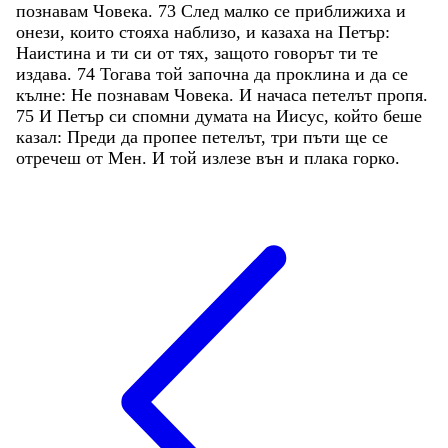
познавам
Човека
.
73
След
малко
се
приближиха
и
онези
,
които
стояха
наблизо
,
и
казаха
на
Петър
:
Наистина
и
ти
си
от
тях
,
защото
говорът
ти
те
издава
.
74
Тогава
той
започна
да
проклина
и
да
се
кълне
:
Не
познавам
Човека
.
И
начаса
петелът
пропя
.
75
И
Петър
си
спомни
думата
на
Иисус
,
който
беше
казал
:
Преди
да
пропее
петелът
,
три
пъти
ще
се
отречеш
от
Мен
.
И
той
излезе
вън
и
плака
горко
.