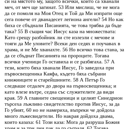
си
на
мястото
му
,
защото
всички
,
които
са
хванали
меч
,
от
меч
ще
загинат
.
53
Или
мислиш
,
че
не
мога
да
се
помоля
на
Моя
Отец
и
Той
да
Ми
изпрати
още
сега
повече
от
дванадесет
легиона
ангели
?
54
Но
как
биха
се
сбъднали
Писанията
,
че
това
трябва
да
бъде
така
?
55
В
същия
час
Иисус
каза
на
множествата
:
Като
срещу
разбойник
ли
сте
излезли
с
мечове
и
тояги
да
Ме
уловите
?
Всеки
ден
седях
и
поучавах
в
храма
,
и
не
Ме
хванахте
.
56
Но
всичко
това
стана
,
за
да
се
сбъднат
Писанията
на
пророците
.
Тогава
всички
ученици
Го
оставиха
и
се
разбягаха
.
57
А
тези
,
които
бяха
хванали
Иисус
,
Го
заведоха
при
първосвещеника
Каяфа
,
където
бяха
събрани
книжниците
и
старейшините
.
58
А
Петър
Го
следваше
отдалеч
до
двора
на
първосвещеника
;
и
като
влезе
вътре
,
седна
със
служителите
да
види
края
.
59
А
главните
свещеници
и
целият
Синедрион
търсеха
лъжливо
свидетелство
против
Иисус
,
за
да
Го
убият
,
60
но
не
намериха
,
въпреки
че
дойдоха
много
лъжесвидетели
.
Но
накрая
дойдоха
двама
,
които
казаха
:
61
Този
каза
:
Мога
да
разруша
Божия
храм
и
за
три
дни
пак
да
го
съградя
.
62
Тогава