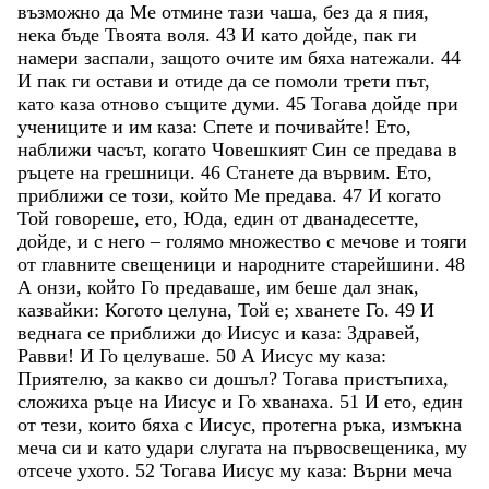
възможно
да
Ме
отмине
тази
чаша
,
без
да
я
пия
,
нека
бъде
Твоята
воля
.
43
И
като
дойде
,
пак
ги
намери
заспали
,
защото
очите
им
бяха
натежали
.
44
И
пак
ги
остави
и
отиде
да
се
помоли
трети
път
,
като
каза
отново
същите
думи
.
45
Тогава
дойде
при
учениците
и
им
каза
:
Спете
и
почивайте
!
Ето
,
наближи
часът
,
когато
Човешкият
Син
се
предава
в
ръцете
на
грешници
.
46
Станете
да
вървим
.
Ето
,
приближи
се
този
,
който
Ме
предава
.
47
И
когато
Той
говореше
,
ето
,
Юда
,
един
от
дванадесетте
,
дойде
,
и
с
него
–
голямо
множество
с
мечове
и
тояги
от
главните
свещеници
и
народните
старейшини
.
48
А
онзи
,
който
Го
предаваше
,
им
беше
дал
знак
,
казвайки
:
Когото
целуна
,
Той
е
;
хванете
Го
.
49
И
веднага
се
приближи
до
Иисус
и
каза
:
Здравей
,
Равви
!
И
Го
целуваше
.
50
А
Иисус
му
каза
:
Приятелю
,
за
какво
си
дошъл
?
Тогава
пристъпиха
,
сложиха
ръце
на
Иисус
и
Го
хванаха
.
51
И
ето
,
един
от
тези
,
които
бяха
с
Иисус
,
протегна
ръка
,
измъкна
меча
си
и
като
удари
слугата
на
първосвещеника
,
му
отсече
ухото
.
52
Тогава
Иисус
му
каза
:
Върни
меча