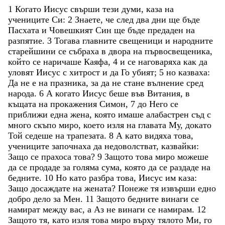
1
Когато
Иисус
свърши
тези
думи
,
каза
на
учениците
Си
:
2
Знаете
,
че
след
два
дни
ще
бъде
Пасхата
и
Човешкият
Син
ще
бъде
предаден
на
разпятие
.
3
Тогава
главните
свещеници
и
народните
старейшини
се
събраха
в
двора
на
първосвещеника
,
който
се
наричаше
Каяфа
,
4
и
се
наговаряха
как
да
уловят
Иисус
с
хитрост
и
да
Го
убият
;
5
но
казваха
:
Да
не
е
на
празника
,
за
да
не
стане
вълнение
сред
народа
.
6
А
когато
Иисус
беше
във
Витания
,
в
къщата
на
прокажения
Симон
,
7
до
Него
се
приближи
една
жена
,
която
имаше
алабастрен
съд
с
много
скъпо
миро
,
което
изля
на
главата
Му
,
докато
Той
седеше
на
трапезата
.
8
А
като
видяха
това
,
учениците
започнаха
да
недоволстват
,
казвайки
:
Защо
се
прахоса
това
?
9
Защото
това
миро
можеше
да
се
продаде
за
голяма
сума
,
която
да
се
раздаде
на
бедните
.
10
Но
като
разбра
това
,
Иисус
им
каза
:
Защо
досаждате
на
жената
?
Понеже
тя
извърши
едно
добро
дело
за
Мен
.
11
Защото
бедните
винаги
се
намират
между
вас
,
а
Аз
не
винаги
се
намирам
.
12
Защото
тя
,
като
изля
това
миро
върху
тялото
Ми
,
го