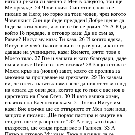
натопи
ръката
си
заедно
с
Мен
в
блюдото
,
той
ще
Ме
предаде
.
24
Човешкият
Син
отива
,
както
е
писано
за
Него
;
но
горко
на
този
човек
,
чрез
когото
Човешкият
Син
ще
бъде
предаден
!
Добре
щеше
да
бъде
за
този
човек
,
ако
не
се
беше
родил
.
25
А
Юда
,
който
Го
предаде
,
в
отговор
каза
:
Да
не
съм
аз
,
Равви
?
Иисус
му
каза
:
Ти
каза
.
26
И
когато
ядяха
,
Иисус
взе
хляб
,
благослови
и
го
разчупи
,
и
като
го
даваше
на
учениците
,
каза
:
Вземете
,
яжте
:
това
е
Моето
тяло
.
27
Взе
и
чашата
и
като
благодари
,
даде
им
я
и
каза
:
Пийте
от
нея
всички
!
28
Защото
това
е
Моята
кръв
на
(
новия
)
завет
,
която
се
пролива
за
мнозина
за
прощаване
на
греховете
.
29
Но
казвам
ви
,
че
отсега
нататък
няма
вече
да
пия
от
този
плод
на
лозата
до
онзи
ден
,
когато
ще
го
пия
с
вас
нов
в
царството
на
Своя
Отец
.
30
И
като
изпяха
химн
,
излязоха
на
Елеонския
хълм
.
31
Тогава
Иисус
им
каза
:
Вие
всички
ще
се
отвърнете
от
Мен
тази
нощ
,
защото
е
писано
:
„
Ще
поразя
пастира
и
овцете
на
стадото
ще
се
разпръснат
.
"
32
А
след
като
бъда
възкресен
,
ще
отида
преди
вас
в
Галилея
.
33
А
Петър
в
отговор
Му
каза
:
Даже
и
всички
да
се