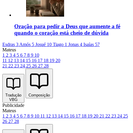
Oração para pedir a Deus que aumente a fé
quando o coração está cheio de dúvida
Esdras 3
Amós 5
Josué 10
Tiago 1
Jonas 4
Isaías 57
Mateus
1
2
3
4
5
6
7
8
9
10
11
12
13
14
15
16
17
18
19
20
21
22
23
24
25
26
27
28
Tradução
Composição
VBG
Publicidade
Mateus
1
2
3
4
5
6
7
8
9
10
11
12
13
14
15
16
17
18
19
20
21
22
23
24
25
26
27
28