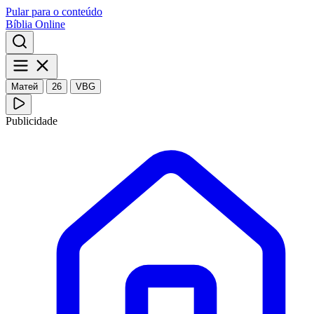
Pular para o conteúdo
Bíblia Online
Матей
26
VBG
Publicidade