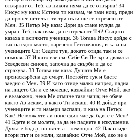
отвърнат
от
Теб
,
аз
никога
няма
да
се
отвърна
!
34
Иисус
му
каза
:
Истина
ти
казвам
,
че
тази
нощ
,
преди
да
пропее
петелът
,
ти
три
пъти
ще
се
отречеш
от
Мен
.
35
Петър
Му
каза
:
Дори
да
стане
нужда
да
умра
с
Теб
,
пак
няма
да
се
отрека
от
Теб
!
Същото
казаха
и
всичките
ученици
.
36
Тогава
Иисус
дойде
с
тях
на
едно
място
,
наречено
Гетсимания
,
и
каза
на
учениците
Си
:
Седете
тук
,
докато
отида
там
и
се
помоля
.
37
И
като
взе
със
Себе
Си
Петър
и
двамата
Зеведееви
синове
,
започна
да
скърби
и
да
се
страхува
.
38
Тогава
им
каза
:
Душата
Ми
е
пренаскърбена
до
смърт
.
Постойте
тук
и
бдете
заедно
с
Мен
.
39
И
като
отиде
малко
напред
,
падна
на
лицето
Си
и
се
молеше
,
казвайки
:
Отче
Мой
,
ако
е
възможно
,
нека
Ме
отмине
тази
чаша
;
не
обаче
както
Аз
искам
,
а
както
Ти
искаш
.
40
И
дойде
при
учениците
и
ги
намери
заспали
,
и
каза
на
Петър
:
Как
!
Не
можахте
ли
поне
един
час
да
бдите
с
Мен
?
41
Бдете
и
се
молете
,
за
да
не
паднете
в
изкушение
.
Духът
е
бодър
,
но
плътта
–
немощна
.
42
Пак
отиде
втори
път
и
се
моли
,
казвайки
:
Отче
Мой
,
ако
не
е