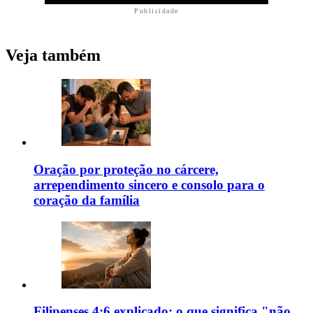
Publicidade
Veja também
Oração por proteção no cárcere,
arrependimento sincero e consolo para o
coração da família
Filipenses 4:6 explicado: o que significa "não