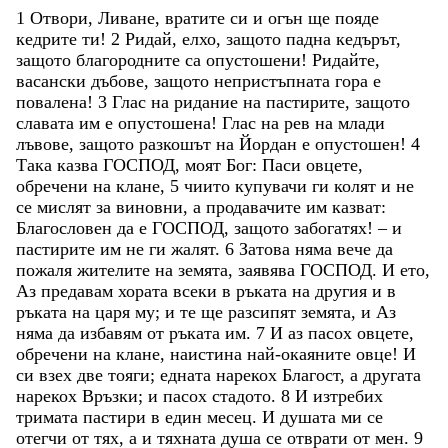
1
Отвори
,
Ливане
,
вратите
си
и
огън
ще
пояде
кедрите
ти
!
2
Ридай
,
елхо
,
защото
падна
кедърът
,
защото
благородните
са
опустошени
!
Ридайте
,
васански
дъбове
,
защото
непристъпната
гора
е
повалена
!
3
Глас
на
ридание
на
пастирите
,
защото
славата
им
е
опустошена
!
Глас
на
рев
на
млади
лъвове
,
защото
разкошът
на
Йордан
е
опустошен
!
4
Така
казва
ГОСПОД
,
моят
Бог
:
Паси
овцете
,
обречени
на
клане
,
5
чиито
купувачи
ги
колят
и
не
се
мислят
за
виновни
,
а
продавачите
им
казват
:
Благословен
да
е
ГОСПОД
,
защото
забогатях
!
–
и
пастирите
им
не
ги
жалят
.
6
Затова
няма
вече
да
пожаля
жителите
на
земята
,
заявява
ГОСПОД
.
И
ето
,
Аз
предавам
хората
всеки
в
ръката
на
другия
и
в
ръката
на
царя
му
;
и
те
ще
разсипят
земята
,
и
Аз
няма
да
избавям
от
ръката
им
.
7
И
аз
пасох
овцете
,
обречени
на
клане
,
наистина
най-окаяните
овце
!
И
си
взех
две
тояги
;
едната
нарекох
Благост
,
а
другата
нарекох
Връзки
;
и
пасох
стадото
.
8
И
изтребих
тримата
пастири
в
един
месец
.
И
душата
ми
се
отегчи
от
тях
,
а
и
тяхната
душа
се
отврати
от
мен
.
9