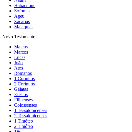
Naum
Habacuque
Sofonias
Ageu
Zacarias
Malaquias
Novo Testamento
Mateus
Marcos
Lucas
João
Atos
Romanos
1 Coríntios
2 Coríntios
Gálatas
Efésios
Filipenses
Colossenses
1 Tessalonicenses
2 Tessalonicenses
1 Timóteo
2 Timóteo
Tito