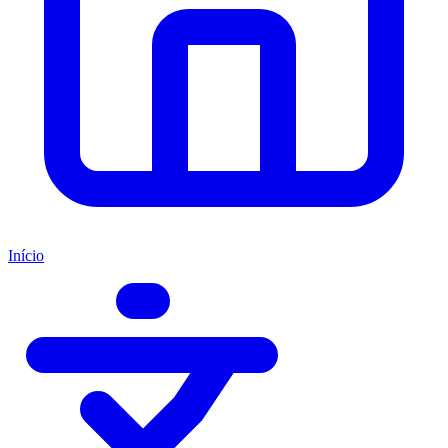
Início