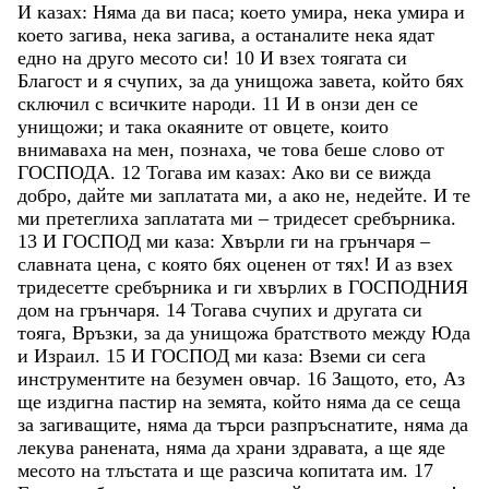
И
казах
:
Няма
да
ви
паса
;
което
умира
,
нека
умира
и
което
загива
,
нека
загива
,
а
останалите
нека
ядат
едно
на
друго
месото
си
!
10
И
взех
тоягата
си
Благост
и
я
счупих
,
за
да
унищожа
завета
,
който
бях
сключил
с
всичките
народи
.
11
И
в
онзи
ден
се
унищожи
;
и
така
окаяните
от
овцете
,
които
внимаваха
на
мен
,
познаха
,
че
това
беше
слово
от
ГОСПОДА
.
12
Тогава
им
казах
:
Ако
ви
се
вижда
добро
,
дайте
ми
заплатата
ми
,
а
ако
не
,
недейте
.
И
те
ми
претеглиха
заплатата
ми
–
тридесет
сребърника
.
13
И
ГОСПОД
ми
каза
:
Хвърли
ги
на
грънчаря
–
славната
цена
,
с
която
бях
оценен
от
тях
!
И
аз
взех
тридесетте
сребърника
и
ги
хвърлих
в
ГОСПОДНИЯ
дом
на
грънчаря
.
14
Тогава
счупих
и
другата
си
тояга
,
Връзки
,
за
да
унищожа
братството
между
Юда
и
Израил
.
15
И
ГОСПОД
ми
каза
:
Вземи
си
сега
инструментите
на
безумен
овчар
.
16
Защото
,
ето
,
Аз
ще
издигна
пастир
на
земята
,
който
няма
да
се
сеща
за
загиващите
,
няма
да
търси
разпръснатите
,
няма
да
лекува
ранената
,
няма
да
храни
здравата
,
а
ще
яде
месото
на
тлъстата
и
ще
разсича
копитата
им
.
17