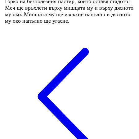
Горко
на
безполезния
пастир
,
който
оставя
стадото
!
Меч
ще
връхлети
върху
мишцата
му
и
върху
дясното
му
око
.
Мишцата
му
ще
изсъхне
напълно
и
дясното
му
око
напълно
ще
угасне
.