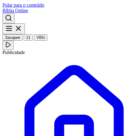
Pular para o conteúdo
Bíblia Online
Захария
11
VBG
Publicidade