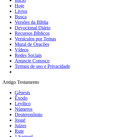
Início
Hoje
Livros
Busca
Versões da Bíblia
Devocional Diário
Recursos Bíblicos
Versículos por Temas
Mural de Orações
Vídeos
Redes Sociais
Anuncie Conosco
Termos de uso e Privacidade
Antigo Testamento
Gênesis
Êxodo
Levítico
Números
Deuteronômio
Josué
Juízes
Rute
1 Samuel