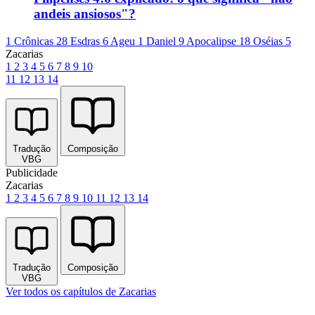
andeis ansiosos"?
1 Crônicas 28
Esdras 6
Ageu 1
Daniel 9
Apocalipse 18
Oséias 5
Zacarias
1
2
3
4
5
6
7
8
9
10
11
12
13
14
Tradução
Composição
VBG
Publicidade
Zacarias
1
2
3
4
5
6
7
8
9
10
11
12
13
14
Tradução
Composição
VBG
Ver todos os capítulos de Zacarias