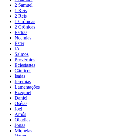
2 Samuel
1 Reis
2 Reis
1 Crônicas
2 Crônicas
Esdras
Neemias
Ester
Jó
Salmos
Provérbios
Eclesiastes
Cânticos
Isaías
Jeremias
Lamentações
Ezequiel
Daniel
Oséias
Joel
Amós
Obadias
Jonas
Miquéias