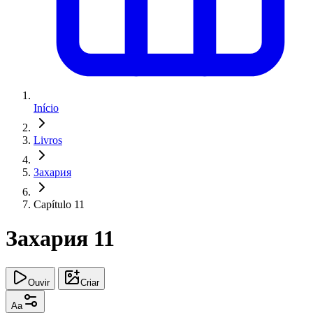
Início
Livros
Захария
Capítulo 11
Захария 11
Ouvir
Criar
Aa