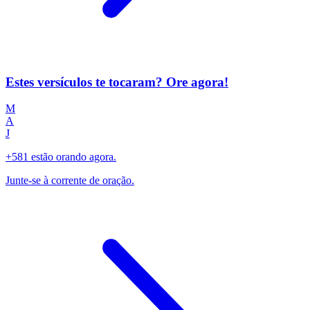
Estes versículos te tocaram? Ore agora!
M
A
J
+581 estão orando agora.
Junte-se à corrente de oração.