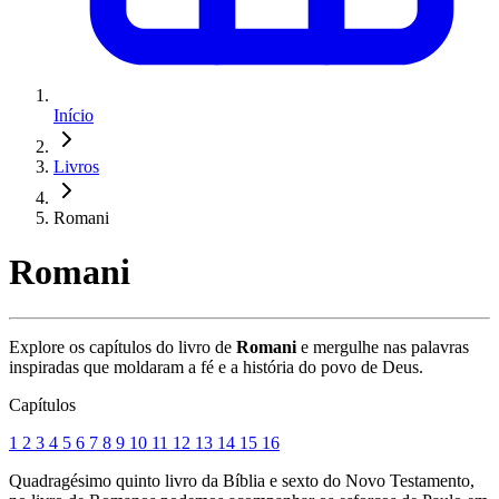
Início
Livros
Romani
Romani
Explore os capítulos do livro de
Romani
e mergulhe nas palavras
inspiradas que moldaram a fé e a história do povo de Deus.
Capítulos
1
2
3
4
5
6
7
8
9
10
11
12
13
14
15
16
Quadragésimo quinto livro da Bíblia e sexto do Novo Testamento,