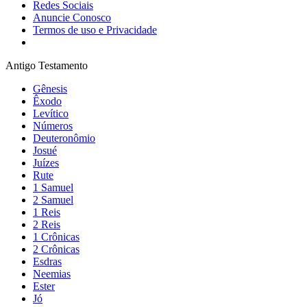
Redes Sociais
Anuncie Conosco
Termos de uso e Privacidade
Antigo Testamento
Gênesis
Êxodo
Levítico
Números
Deuteronômio
Josué
Juízes
Rute
1 Samuel
2 Samuel
1 Reis
2 Reis
1 Crônicas
2 Crônicas
Esdras
Neemias
Ester
Jó