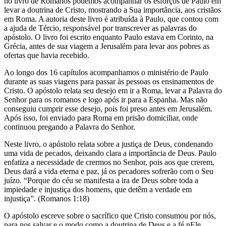
no livro de Romanos podemos acompanhar os esforços de Paulo em
levar a doutrina de Cristo, mostrando a Sua importância, aos cristãos
em Roma. A autoria deste livro é atribuída à Paulo, que contou com
a ajuda de Tércio, responsável por transcrever as palavras do
apóstolo. O livro foi escrito enquanto Paulo estava em Corinto, na
Grécia, antes de sua viagem a Jerusalém para levar aos pobres as
ofertas que havia recebido.
Ao longo dos 16 capítulos acompanhamos o ministério de Paulo
durante as suas viagens para passar às pessoas os ensinamentos de
Cristo. O apóstolo relata seu desejo em ir a Roma, levar a Palavra do
Senhor para os romanos e logo após ir para a Espanha. Mas não
conseguiu cumprir esse desejo, pois foi preso antes em Jerusalém.
Após isso, foi enviado para Roma em prisão domiciliar, onde
continuou pregando a Palavra do Senhor.
Neste livro, o apóstolo relata sobre a justiça de Deus, condenando
uma vida de pecados, deixando clara a importância de Deus. Paulo
enfatiza a necessidade de crermos no Senhor, pois aos que crerem,
Deus dará a vida eterna e paz, já os pecadores sofrerão com o Seu
juízo. “Porque do céu se manifesta a ira de Deus sobre toda a
impiedade e injustiça dos homens, que detêm a verdade em
injustiça”. (Romanos 1:18)
O apóstolo escreve sobre o sacrífico que Cristo consumou por nós,
para nos salvar e o modo como a doutrina de Deus e a fé nEle