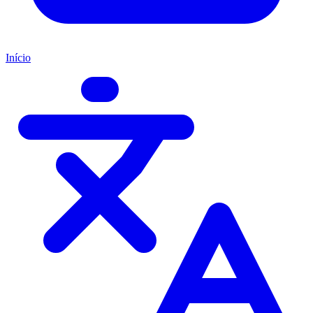
Início