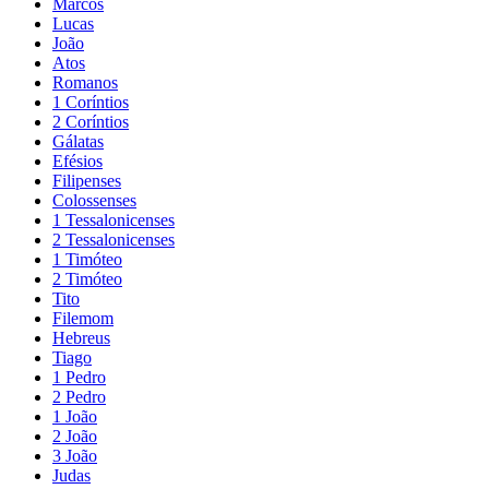
Marcos
Lucas
João
Atos
Romanos
1 Coríntios
2 Coríntios
Gálatas
Efésios
Filipenses
Colossenses
1 Tessalonicenses
2 Tessalonicenses
1 Timóteo
2 Timóteo
Tito
Filemom
Hebreus
Tiago
1 Pedro
2 Pedro
1 João
2 João
3 João
Judas