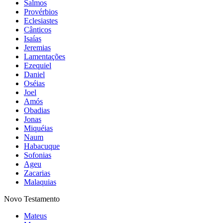
Salmos
Provérbios
Eclesiastes
Cânticos
Isaías
Jeremias
Lamentações
Ezequiel
Daniel
Oséias
Joel
Amós
Obadias
Jonas
Miquéias
Naum
Habacuque
Sofonias
Ageu
Zacarias
Malaquias
Novo Testamento
Mateus