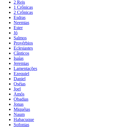
2 Reis
1 Crônicas
2 Crônicas
Esdras
Neemias
Ester
Jó
Salmos
Provérbios
Eclesiastes
Cânticos
Isaías
Jeremias
Lamentações
Ezequiel
Daniel
Oséias
Joel
Amós
Obadias
Jonas
Miquéias
Naum
Habacuque
Sofonias