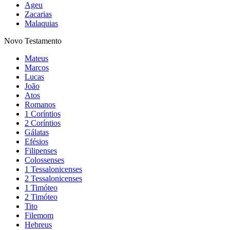
Ageu
Zacarias
Malaquias
Novo Testamento
Mateus
Marcos
Lucas
João
Atos
Romanos
1 Coríntios
2 Coríntios
Gálatas
Efésios
Filipenses
Colossenses
1 Tessalonicenses
2 Tessalonicenses
1 Timóteo
2 Timóteo
Tito
Filemom
Hebreus