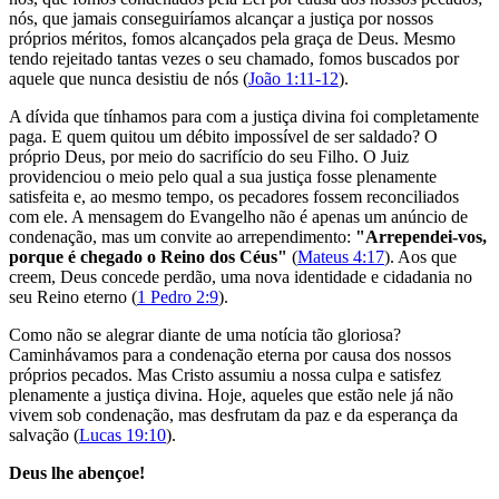
nós, que jamais conseguiríamos alcançar a justiça por nossos
próprios méritos, fomos alcançados pela graça de Deus. Mesmo
tendo rejeitado tantas vezes o seu chamado, fomos buscados por
aquele que nunca desistiu de nós (
João 1:11-12
).
A dívida que tínhamos para com a justiça divina foi completamente
paga. E quem quitou um débito impossível de ser saldado? O
próprio Deus, por meio do sacrifício do seu Filho. O Juiz
providenciou o meio pelo qual a sua justiça fosse plenamente
satisfeita e, ao mesmo tempo, os pecadores fossem reconciliados
com ele. A mensagem do Evangelho não é apenas um anúncio de
condenação, mas um convite ao arrependimento:
"Arrependei-vos,
porque é chegado o Reino dos Céus"
(
Mateus 4:17
). Aos que
creem, Deus concede perdão, uma nova identidade e cidadania no
seu Reino eterno (
1 Pedro 2:9
).
Como não se alegrar diante de uma notícia tão gloriosa?
Caminhávamos para a condenação eterna por causa dos nossos
próprios pecados. Mas Cristo assumiu a nossa culpa e satisfez
plenamente a justiça divina. Hoje, aqueles que estão nele já não
vivem sob condenação, mas desfrutam da paz e da esperança da
salvação (
Lucas 19:10
).
Deus lhe abençoe!