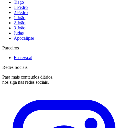
Tiago
1 Pedro
2 Pedro
1 João
2 João
3 João
Judas
Apocalipse
Parceiros
Escreva.ai
Redes Sociais
Para mais conteúdos diários,
nos siga nas redes sociais.