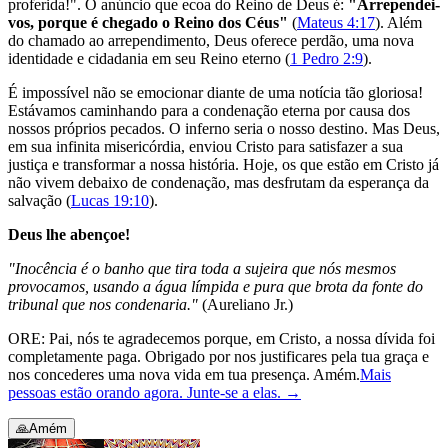
proferida!". O anúncio que ecoa do Reino de Deus é:
"Arrependei-
vos, porque é chegado o Reino dos Céus"
(
Mateus 4:17
). Além
do chamado ao arrependimento, Deus oferece perdão, uma nova
identidade e cidadania em seu Reino eterno (
1 Pedro 2:9
).
É impossível não se emocionar diante de uma notícia tão gloriosa!
Estávamos caminhando para a condenação eterna por causa dos
nossos próprios pecados. O inferno seria o nosso destino. Mas Deus,
em sua infinita misericórdia, enviou Cristo para satisfazer a sua
justiça e transformar a nossa história. Hoje, os que estão em Cristo já
não vivem debaixo de condenação, mas desfrutam da esperança da
salvação (
Lucas 19:10
).
Deus lhe abençoe!
"Inocência é o banho que tira toda a sujeira que nós mesmos
provocamos, usando a água límpida e pura que brota da fonte do
tribunal que nos condenaria."
(Aureliano Jr.)
ORE: Pai, nós te agradecemos porque, em Cristo, a nossa dívida foi
completamente paga. Obrigado por nos justificares pela tua graça e
nos concederes uma nova vida em tua presença. Amém.
Mais
pessoas estão orando agora. Junte-se a elas.
→
🙏
Amém