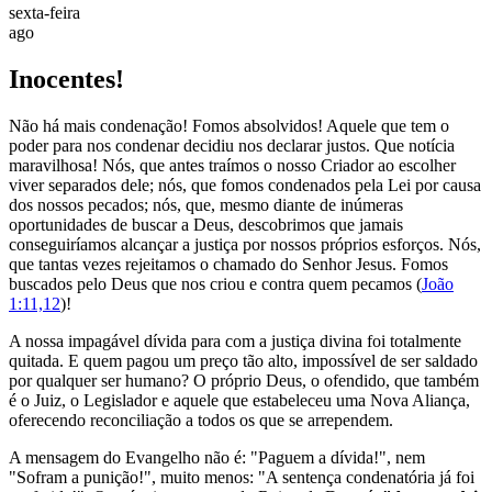
sexta-feira
ago
Inocentes!
Não há mais condenação! Fomos absolvidos! Aquele que tem o
poder para nos condenar decidiu nos declarar justos. Que notícia
maravilhosa! Nós, que antes traímos o nosso Criador ao escolher
viver separados dele; nós, que fomos condenados pela Lei por causa
dos nossos pecados; nós, que, mesmo diante de inúmeras
oportunidades de buscar a Deus, descobrimos que jamais
conseguiríamos alcançar a justiça por nossos próprios esforços. Nós,
que tantas vezes rejeitamos o chamado do Senhor Jesus. Fomos
buscados pelo Deus que nos criou e contra quem pecamos (
João
1:11,12
)!
A nossa impagável dívida para com a justiça divina foi totalmente
quitada. E quem pagou um preço tão alto, impossível de ser saldado
por qualquer ser humano? O próprio Deus, o ofendido, que também
é o Juiz, o Legislador e aquele que estabeleceu uma Nova Aliança,
oferecendo reconciliação a todos os que se arrependem.
A mensagem do Evangelho não é: "Paguem a dívida!", nem
"Sofram a punição!", muito menos: "A sentença condenatória já foi