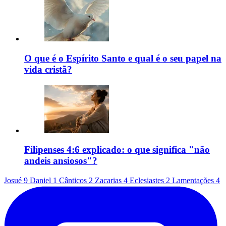
O que é o Espírito Santo e qual é o seu papel na
vida cristã?
Filipenses 4:6 explicado: o que significa "não
andeis ansiosos"?
Josué 9
Daniel 1
Cânticos 2
Zacarias 4
Eclesiastes 2
Lamentações 4