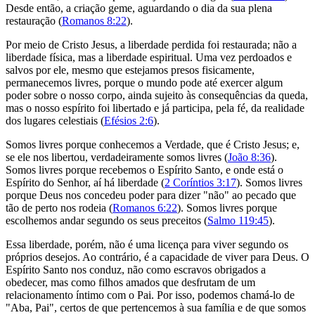
Desde então, a criação geme, aguardando o dia da sua plena
restauração (
Romanos 8:22
).
Por meio de Cristo Jesus, a liberdade perdida foi restaurada; não a
liberdade física, mas a liberdade espiritual. Uma vez perdoados e
salvos por ele, mesmo que estejamos presos fisicamente,
permanecemos livres, porque o mundo pode até exercer algum
poder sobre o nosso corpo, ainda sujeito às consequências da queda,
mas o nosso espírito foi libertado e já participa, pela fé, da realidade
dos lugares celestiais (
Efésios 2:6
).
Somos livres porque conhecemos a Verdade, que é Cristo Jesus; e,
se ele nos libertou, verdadeiramente somos livres (
João 8:36
).
Somos livres porque recebemos o Espírito Santo, e onde está o
Espírito do Senhor, aí há liberdade (
2 Coríntios 3:17
). Somos livres
porque Deus nos concedeu poder para dizer "não" ao pecado que
tão de perto nos rodeia (
Romanos 6:22
). Somos livres porque
escolhemos andar segundo os seus preceitos (
Salmo 119:45
).
Essa liberdade, porém, não é uma licença para viver segundo os
próprios desejos. Ao contrário, é a capacidade de viver para Deus. O
Espírito Santo nos conduz, não como escravos obrigados a
obedecer, mas como filhos amados que desfrutam de um
relacionamento íntimo com o Pai. Por isso, podemos chamá-lo de
"Aba, Pai", certos de que pertencemos à sua família e de que somos