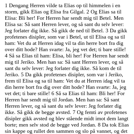
1
Dengang
Herren
vilde
ta
Elias
op
til
himmelen
i
en
storm
,
gikk
Elias
og
Elisa
fra
Gilgal
.
2
Og
Elias
sa
til
Elisa
:
Bli
her
!
For
Herren
har
sendt
mig
til
Betel
.
Men
Elisa
sa
:
Så
sant
Herren
lever
,
og
så
sant
du
selv
lever
:
Jeg
forlater
dig
ikke
.
Så
gikk
de
ned
til
Betel
.
3
Da
gikk
profetenes
disipler
,
som
var
i
Betel
,
ut
til
Elisa
og
sa
til
ham
:
Vet
du
at
Herren
idag
vil
ta
din
herre
bort
fra
dig
over
ditt
hode
?
Han
svarte
:
Ja
,
jeg
vet
det
;
ti
bare
stille
!
4
Så
sa
Elias
til
ham
:
Elisa
,
bli
her
!
For
Herren
har
sendt
mig
til
Jeriko
.
Men
han
sa
:
Så
sant
Herren
lever
,
og
så
sant
du
selv
lever
:
Jeg
forlater
dig
ikke
.
Så
kom
de
til
Jeriko
.
5
Da
gikk
profetenes
disipler
,
som
var
i
Jeriko
,
frem
til
Elisa
og
sa
til
ham
:
Vet
du
at
Herren
idag
vil
ta
din
herre
bort
fra
dig
over
ditt
hode
?
Han
svarte
:
Ja
,
jeg
vet
det
;
ti
bare
stille
!
6
Så
sa
Elias
til
ham
:
Bli
her
!
For
Herren
har
sendt
mig
til
Jordan
.
Men
han
sa
:
Så
sant
Herren
lever
,
og
så
sant
du
selv
lever
:
Jeg
forlater
dig
ikke
.
Så
gikk
de
begge
avsted
.
7
Og
femti
av
profetenes
disipler
gikk
avsted
og
blev
stående
midt
imot
dem
langt
borte
;
men
selv
stod
de
begge
ved
Jordan
.
8
Da
tok
Elias
sin
kappe
og
rullet
den
sammen
og
slo
på
vannet
,
og
det