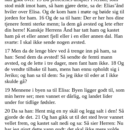
stod
midt
imot
ham
,
så
ham
gjøre
dette
,
sa
de
:
Elias’ånd
hviler
over
Elisa
.
Og
de
kom
ham
i
møte
og
bøide
sig
til
jorden
for
ham
.
16
Og
de
sa
til
ham
:
Der
er
her
hos
dine
tjenere
femti
sterke
menn
;
la
dem
gå
avsted
og
lete
efter
din
herre
!
Kanskje
Herrens
Ånd
har
tatt
ham
og
kastet
ham
på
et
eller
annet
fjell
eller
i
en
eller
annen
dal
.
Han
svarte
:
I
skal
ikke
sende
nogen
avsted
.
17
Men
da
de
lenge
blev
ved
å
trenge
inn
på
ham
,
sa
han
:
Send
dem
da
avsted
!
Så
sendte
de
femti
mann
avsted
,
og
de
lette
i
tre
dager
,
men
fant
ham
ikke
.
18
Og
de
vendte
tilbake
til
ham
,
mens
han
ennu
opholdt
sig
i
Jeriko
;
og
han
sa
til
dem
:
Sa
jeg
ikke
til
eder
at
I
ikke
skulde
gå
?
19
Mennene
i
byen
sa
til
Elisa
:
Byen
ligger
godt
til
,
som
min
herre
ser
;
men
vannet
er
dårlig
,
og
landet
lider
under
for
tidlige
fødsler
.
20
Da
sa
han
:
Hent
mig
en
ny
skål
og
legg
salt
i
den
!
Så
gjorde
de
det
.
21
Og
han
gikk
ut
til
det
sted
hvor
vannet
vellet
frem
,
og
kastet
salt
nedi
og
sa
:
Så
sier
Herren
:
Nu
har
jeg
gjort
dette
vann
godt
;
det
skal
ikke
mere
volde