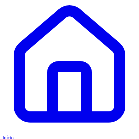
Início