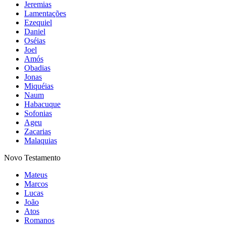
Jeremias
Lamentações
Ezequiel
Daniel
Oséias
Joel
Amós
Obadias
Jonas
Miquéias
Naum
Habacuque
Sofonias
Ageu
Zacarias
Malaquias
Novo Testamento
Mateus
Marcos
Lucas
João
Atos
Romanos