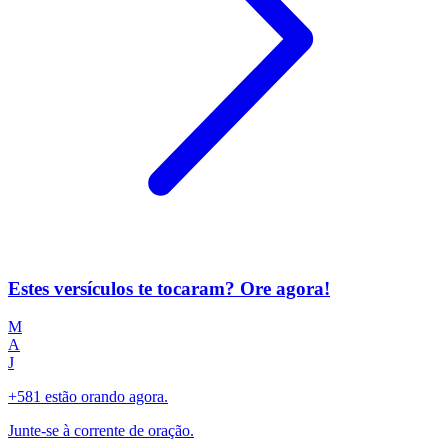
Estes versículos te tocaram? Ore agora!
M
A
J
+581 estão orando agora.
Junte-se à corrente de oração.