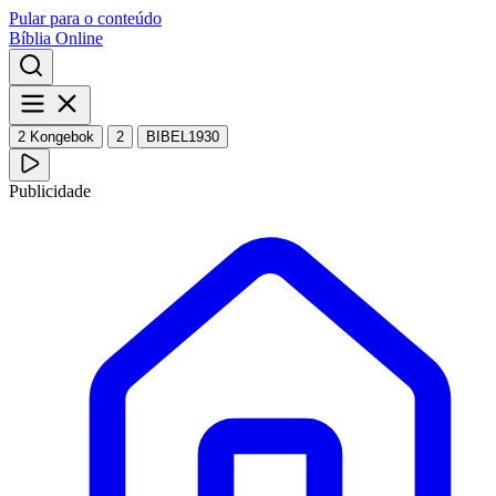
Pular para o conteúdo
Bíblia Online
2 Kongebok
2
BIBEL1930
Publicidade