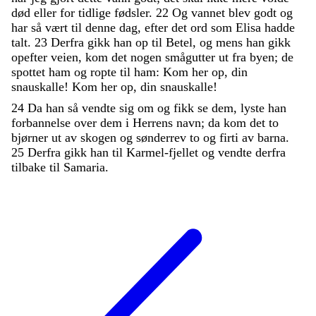
død
eller
for
tidlige
fødsler
.
22
Og
vannet
blev
godt
og
har
så
vært
til
denne
dag
,
efter
det
ord
som
Elisa
hadde
talt
.
23
Derfra
gikk
han
op
til
Betel
,
og
mens
han
gikk
opefter
veien
,
kom
det
nogen
smågutter
ut
fra
byen
;
de
spottet
ham
og
ropte
til
ham
:
Kom
her
op
,
din
snauskalle
!
Kom
her
op
,
din
snauskalle
!
24
Da
han
så
vendte
sig
om
og
fikk
se
dem
,
lyste
han
forbannelse
over
dem
i
Herrens
navn
;
da
kom
det
to
bjørner
ut
av
skogen
og
sønderrev
to
og
firti
av
barna
.
25
Derfra
gikk
han
til
Karmel-fjellet
og
vendte
derfra
tilbake
til
Samaria
.