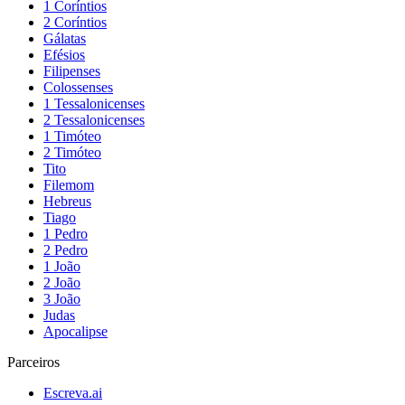
1 Coríntios
2 Coríntios
Gálatas
Efésios
Filipenses
Colossenses
1 Tessalonicenses
2 Tessalonicenses
1 Timóteo
2 Timóteo
Tito
Filemom
Hebreus
Tiago
1 Pedro
2 Pedro
1 João
2 João
3 João
Judas
Apocalipse
Parceiros
Escreva.ai