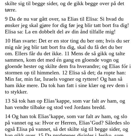
skilte
sig
til
begge
sider
,
og
de
gikk
begge
over
på
det
tørre
.
9
Da
de
nu
var
gått
over
,
sa
Elias
til
Elisa
:
Si
hvad
du
ønsker
jeg
skal
gjøre
for
dig
før
jeg
blir
tatt
bort
fra
dig
!
Elisa
sa
:
La
en
dobbelt
del
av
din
ånd
tilfalle
mig
!
10
Han
svarte
:
Det
er
en
stor
ting
du
ber
om
;
hvis
du
ser
mig
når
jeg
blir
tatt
bort
fra
dig
,
skal
du
få
det
du
ber
om
.
Ellers
får
du
det
ikke
.
11
Mens
de
så
gikk
og
talte
sammen
,
kom
det
med
én
gang
en
gloende
vogn
og
gloende
hester
og
skilte
dem
fra
hverandre
;
og
Elias
fór
i
stormen
op
til
himmelen
.
12
Elisa
så
det
;
da
ropte
han
:
Min
far
,
min
far
,
Israels
vogner
og
ryttere
!
Og
han
så
ham
ikke
mere
.
Da
tok
han
fatt
i
sine
klær
og
rev
dem
i
to
stykker
.
13
Så
tok
han
op
Elias’kappe
,
som
var
falt
av
ham
,
og
han
vendte
tilbake
og
stod
ved
Jordans
bredd
.
14
Og
han
tok
Elias’kappe
,
som
var
falt
av
ham
,
og
slo
på
vannet
og
sa
:
Hvor
er
Herren
,
Elias’Gud
?
Således
slo
også
Elisa
på
vannet
,
så
det
skilte
sig
til
begge
sider
,
og
han
gikk
over
.
15
Da
profetenes
disipler
i
Jeriko
,
som