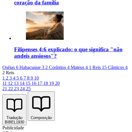
coração da família
Filipenses 4:6 explicado: o que significa "não
andeis ansiosos"?
Oséias 6
Habacuque 3
2 Coríntios 4
Mateus 4
1 Reis 15
Cânticos 4
2 Reis
1
2
3
4
5
6
7
8
9
10
11
12
13
14
15
16
17
18
19
20
21
22
23
24
25
Tradução
Composição
BIBEL1930
Publicidade