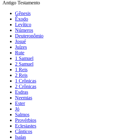
Antigo Testamento
Gênesis
Êxodo
Levítico
Números
Deuteronômio
Josué
Juízes
Rute
1 Samuel
2 Samuel
1 Reis
2 Reis
1 Crônicas
2 Crônicas
Esdras
Neemias
Ester
Jó
Salmos
Provérbios
Eclesiastes
Cânticos
Isaías