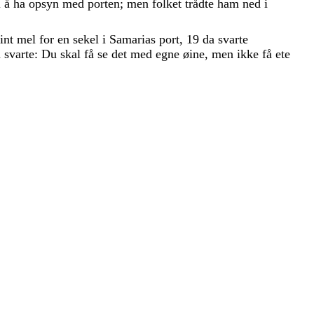
l
å
ha
opsyn
med
porten
;
men
folket
trådte
ham
ned
i
fint
mel
for
en
sekel
i
Samarias
port
,
19
da
svarte
n
svarte
:
Du
skal
få
se
det
med
egne
øine
,
men
ikke
få
ete