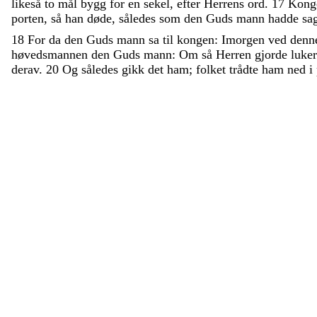
likeså
to
mål
bygg
for
en
sekel
,
efter
Herrens
ord
.
17
Kon
porten
,
så
han
døde
,
således
som
den
Guds
mann
hadde
sa
18
For
da
den
Guds
mann
sa
til
kongen
:
Imorgen
ved
den
høvedsmannen
den
Guds
mann
:
Om
så
Herren
gjorde
luke
derav
.
20
Og
således
gikk
det
ham
;
folket
trådte
ham
ned
i