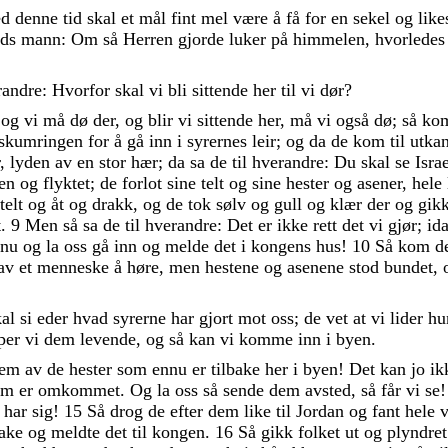
ed
denne
tid
skal
et
mål
fint
mel
være
å
få
for
en
sekel
og
lik
ds
mann
:
Om
så
Herren
gjorde
luker
på
himmelen
,
hvorlede
randre
:
Hvorfor
skal
vi
bli
sittende
her
til
vi
dør
?
,
og
vi
må
dø
der
,
og
blir
vi
sittende
her
,
må
vi
også
dø
;
så
ko
nskumringen
for
å
gå
inn
i
syrernes
leir
;
og
da
de
kom
til
utka
,
lyden
av
en
stor
hær
;
da
sa
de
til
hverandre
:
Du
skal
se
Isra
gen
og
flyktet
;
de
forlot
sine
telt
og
sine
hester
og
asener
,
hele
telt
og
åt
og
drakk
,
og
de
tok
sølv
og
gull
og
klær
der
og
gik
t
.
9
Men
så
sa
de
til
hverandre
:
Det
er
ikke
rett
det
vi
gjør
;
id
nu
og
la
oss
gå
inn
og
melde
det
i
kongens
hus
!
10
Så
kom
d
av
et
menneske
å
høre
,
men
hestene
og
asenene
stod
bundet
,
kal
si
eder
hvad
syrerne
har
gjort
mot
oss
;
de
vet
at
vi
lider
hu
iper
vi
dem
levende
,
og
så
kan
vi
komme
inn
i
byen
.
fem
av
de
hester
som
ennu
er
tilbake
her
i
byen
!
Det
kan
jo
ik
om
er
omkommet
.
Og
la
oss
så
sende
dem
avsted
,
så
får
vi
se
t
har
sig
!
15
Så
drog
de
efter
dem
like
til
Jordan
og
fant
hele
bake
og
meldte
det
til
kongen
.
16
Så
gikk
folket
ut
og
plyndre