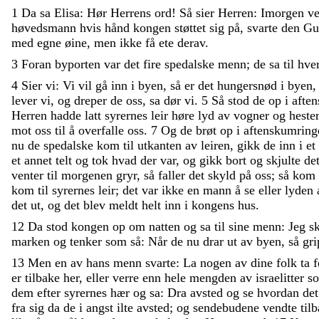
1
Da
sa
Elisa
:
Hør
Herrens
ord
!
Så
sier
Herren
:
Imorgen
v
høvedsmann
hvis
hånd
kongen
støttet
sig
på
,
svarte
den
Gu
med
egne
øine
,
men
ikke
få
ete
derav
.
3
Foran
byporten
var
det
fire
spedalske
menn
;
de
sa
til
hve
4
Sier
vi
:
Vi
vil
gå
inn
i
byen
,
så
er
det
hungersnød
i
byen
lever
vi
,
og
dreper
de
oss
,
sa
dør
vi
.
5
Så
stod
de
op
i
afte
Herren
hadde
latt
syrernes
leir
høre
lyd
av
vogner
og
hester
mot
oss
til
å
overfalle
oss
.
7
Og
de
brøt
op
i
aftenskumrin
nu
de
spedalske
kom
til
utkanten
av
leiren
,
gikk
de
inn
i
et
et
annet
telt
og
tok
hvad
der
var
,
og
gikk
bort
og
skjulte
de
venter
til
morgenen
gryr
,
så
faller
det
skyld
på
oss
;
så
kom
kom
til
syrernes
leir
;
det
var
ikke
en
mann
å
se
eller
lyden
det
ut
,
og
det
blev
meldt
helt
inn
i
kongens
hus
.
12
Da
stod
kongen
op
om
natten
og
sa
til
sine
menn
:
Jeg
s
marken
og
tenker
som
så
:
Når
de
nu
drar
ut
av
byen
,
så
gr
13
Men
en
av
hans
menn
svarte
:
La
nogen
av
dine
folk
ta
er
tilbake
her
,
eller
verre
enn
hele
mengden
av
israelitter
s
dem
efter
syrernes
hær
og
sa
:
Dra
avsted
og
se
hvordan
de
fra
sig
da
de
i
angst
ilte
avsted
;
og
sendebudene
vendte
til