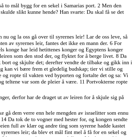
eså
to
mål
bygg
for
en
sekel
i
Samarias
port
.
2
Men
den
s
skulde
slikt
kunne
hende
?
Han
svarte
:
Du
skal
få
se
det
m
nu
og
la
oss
gå
over
til
syrernes
leir
!
Lar
de
oss
leve
,
så
nten
av
syrernes
leir
,
fantes
det
ikke
en
mann
der
.
6
For
els
konge
har
leid
hetittenes
konger
og
Egyptens
konger
leiren
som
den
stod
der
,
og
flyktet
for
å
berge
livet
.
8
Da
k
bort
og
skjulte
det
;
derefter
vendte
de
tilbake
og
gikk
inn
i
ag
kan
vi
bære
frem
et
gledelig
budskap
;
tier
vi
stille
og
e
og
ropte
til
vakten
ved
byporten
og
fortalte
det
og
sa
:
Vi
og
teltene
var
som
de
pleier
å
være
.
11
Portvokterne
ropte
nger
,
derfor
har
de
draget
ut
av
leiren
for
å
skjule
sig
på
ke
gå
dem
verre
enn
hele
mengden
av
israelitter
som
ennu
!
14
Da
tok
de
to
vogner
med
hester
for
,
og
kongen
sendte
veien
full
av
klær
og
andre
ting
som
syrerne
hadde
kastet
t
syrernes
leir
;
da
blev
et
mål
fint
mel
å
få
for
en
sekel
og