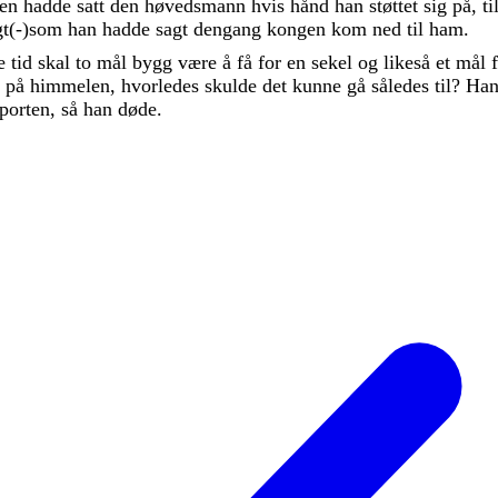
gen
hadde
satt
den
høvedsmann
hvis
hånd
han
støttet
sig
på
,
ti
gt
(
-
)
som
han
hadde
sagt
dengang
kongen
kom
ned
til
ham
.
ne
tid
skal
to
mål
bygg
være
å
få
for
en
sekel
og
likeså
et
mål
r
på
himmelen
,
hvorledes
skulde
det
kunne
gå
således
til
?
Ha
porten
,
så
han
døde
.