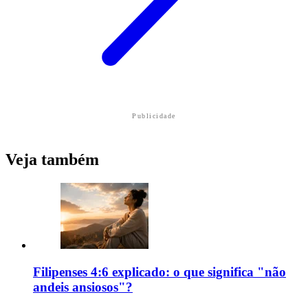
Publicidade
Veja também
Filipenses 4:6 explicado: o que significa "não
andeis ansiosos"?