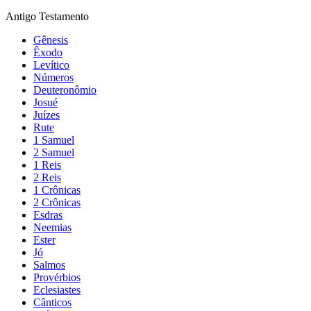
Antigo Testamento
Gênesis
Êxodo
Levítico
Números
Deuteronômio
Josué
Juízes
Rute
1 Samuel
2 Samuel
1 Reis
2 Reis
1 Crônicas
2 Crônicas
Esdras
Neemias
Ester
Jó
Salmos
Provérbios
Eclesiastes
Cânticos