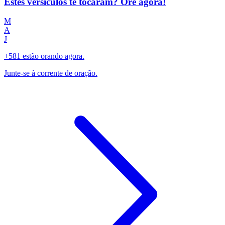
Estes versículos te tocaram? Ore agora!
M
A
J
+581 estão orando agora.
Junte-se à corrente de oração.