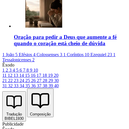
Oração para pedir a Deus que aumente a fé
quando o coração está cheio de dúvida
1 João 5
Efésios 4
Colossenses 3
1 Coríntios 10
Ezequiel 23
1
Tessalonicenses 2
Êxodo
1
2
3
4
5
6
7
8
9
10
11
12
13
14
15
16
17
18
19
20
21
22
23
24
25
26
27
28
29
30
31
32
33
34
35
36
37
38
39
40
Tradução
Composição
BIBEL1930
Publicidade