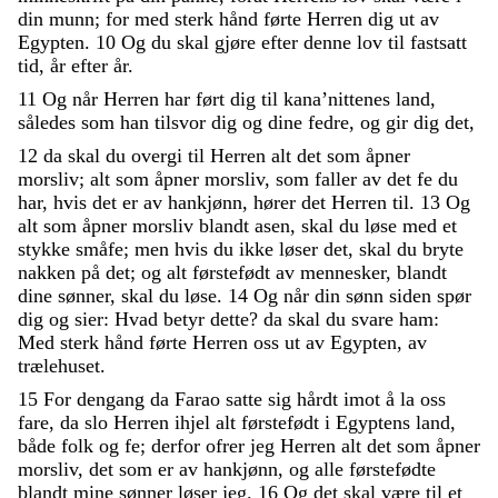
din
munn
;
for
med
sterk
hånd
førte
Herren
dig
ut
av
Egypten
.
10
Og
du
skal
gjøre
efter
denne
lov
til
fastsatt
tid
,
år
efter
år
.
11
Og
når
Herren
har
ført
dig
til
kana’nittenes
land
,
således
som
han
tilsvor
dig
og
dine
fedre
,
og
gir
dig
det
,
12
da
skal
du
overgi
til
Herren
alt
det
som
åpner
morsliv
;
alt
som
åpner
morsliv
,
som
faller
av
det
fe
du
har
,
hvis
det
er
av
hankjønn
,
hører
det
Herren
til
.
13
Og
alt
som
åpner
morsliv
blandt
asen
,
skal
du
løse
med
et
stykke
småfe
;
men
hvis
du
ikke
løser
det
,
skal
du
bryte
nakken
på
det
;
og
alt
førstefødt
av
mennesker
,
blandt
dine
sønner
,
skal
du
løse
.
14
Og
når
din
sønn
siden
spør
dig
og
sier
:
Hvad
betyr
dette
?
da
skal
du
svare
ham
:
Med
sterk
hånd
førte
Herren
oss
ut
av
Egypten
,
av
trælehuset
.
15
For
dengang
da
Farao
satte
sig
hårdt
imot
å
la
oss
fare
,
da
slo
Herren
ihjel
alt
førstefødt
i
Egyptens
land
,
både
folk
og
fe
;
derfor
ofrer
jeg
Herren
alt
det
som
åpner
morsliv
,
det
som
er
av
hankjønn
,
og
alle
førstefødte
blandt
mine
sønner
løser
jeg
.
16
Og
det
skal
være
til
et