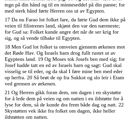
tegn
på
din
hånd
og
til
en
minneseddel
på
din
panne
;
for
med
sterk
hånd
førte
Herren
oss
ut
av
Egypten
.
17
Da
nu
Farao
lot
folket
fare
,
da
førte
Gud
dem
ikke
på
veien
til
filistrenes
land
,
skjønt
den
var
den
nærmeste
;
for
Gud
sa
:
Folket
kunde
angre
det
når
de
ser
krig
for
sig
,
og
så
vende
tilbake
til
Egypten
.
18
Men
Gud
lot
folket
ta
omveien
gjennem
ørkenen
mot
det
Røde
Hav
.
Og
Israels
barn
drog
fullt
rustet
ut
av
Egyptens
land
.
19
Og
Moses
tok
Josefs
ben
med
sig
;
for
Josef
hadde
tatt
en
ed
av
Israels
barn
og
sagt
:
Gud
skal
visselig
se
til
eder
,
og
da
skal
I
føre
mine
ben
med
eder
op
herfra
.
20
Så
brøt
de
op
fra
Sukkot
og
slo
leir
i
Etam
ved
grensen
av
ørkenen
.
21
Og
Herren
gikk
foran
dem
,
om
dagen
i
en
skystøtte
for
å
lede
dem
på
veien
og
om
natten
i
en
ildstøtte
for
å
lyse
for
dem
,
så
de
kunde
dra
frem
både
dag
og
natt
.
22
Skystøtten
vek
ikke
fra
folket
om
dagen
,
ikke
heller
ildstøtten
om
natten
.