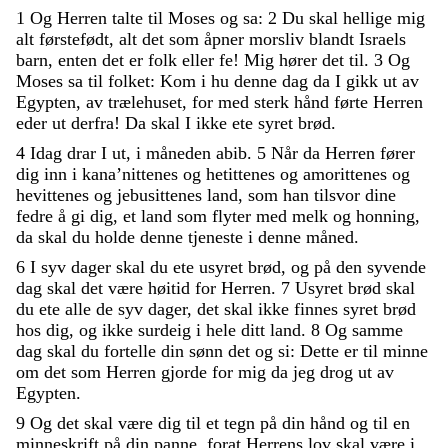
1
Og
Herren
talte
til
Moses
og
sa
:
2
Du
skal
hellige
mig
alt
førstefødt
,
alt
det
som
åpner
morsliv
blandt
Israels
barn
,
enten
det
er
folk
eller
fe
!
Mig
hører
det
til
.
3
Og
Moses
sa
til
folket
:
Kom
i
hu
denne
dag
da
I
gikk
ut
av
Egypten
,
av
trælehuset
,
for
med
sterk
hånd
førte
Herren
eder
ut
derfra
!
Da
skal
I
ikke
ete
syret
brød
.
4
Idag
drar
I
ut
,
i
måneden
abib
.
5
Når
da
Herren
fører
dig
inn
i
kana’nittenes
og
hetittenes
og
amorittenes
og
hevittenes
og
jebusittenes
land
,
som
han
tilsvor
dine
fedre
å
gi
dig
,
et
land
som
flyter
med
melk
og
honning
,
da
skal
du
holde
denne
tjeneste
i
denne
måned
.
6
I
syv
dager
skal
du
ete
usyret
brød
,
og
på
den
syvende
dag
skal
det
være
høitid
for
Herren
.
7
Usyret
brød
skal
du
ete
alle
de
syv
dager
,
det
skal
ikke
finnes
syret
brød
hos
dig
,
og
ikke
surdeig
i
hele
ditt
land
.
8
Og
samme
dag
skal
du
fortelle
din
sønn
det
og
si
:
Dette
er
til
minne
om
det
som
Herren
gjorde
for
mig
da
jeg
drog
ut
av
Egypten
.
9
Og
det
skal
være
dig
til
et
tegn
på
din
hånd
og
til
en
minneskrift
på
din
panne
,
forat
Herrens
lov
skal
være
i