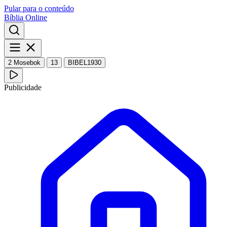
Pular para o conteúdo
Bíblia Online
2 Mosebok
13
BIBEL1930
Publicidade