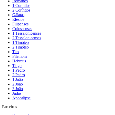
Romanos
1 Coríntios
2 Coríntios
Gálatas
Efésios
Filipenses
Colossenses
1 Tessalonicenses
2 Tessalonicenses
1 Timóteo
2 Timóteo
Tito
Filemom
Hebreus
Tiago
1 Pedro
2 Pedro
1 João
2 João
3 João
Judas
Apocalipse
Parceiros