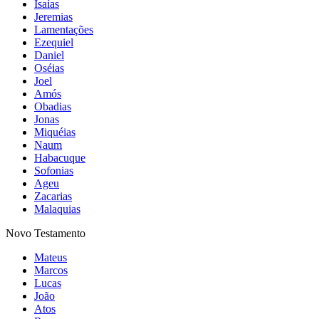
Isaías
Jeremias
Lamentações
Ezequiel
Daniel
Oséias
Joel
Amós
Obadias
Jonas
Miquéias
Naum
Habacuque
Sofonias
Ageu
Zacarias
Malaquias
Novo Testamento
Mateus
Marcos
Lucas
João
Atos