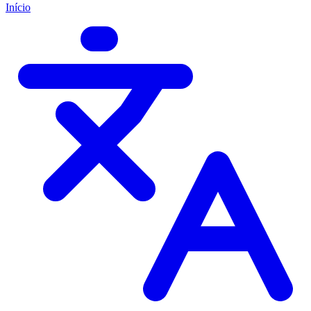
Início