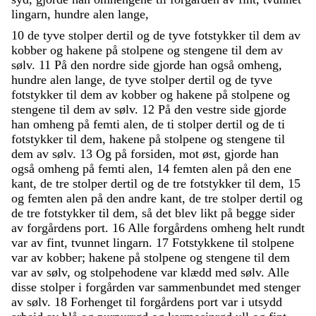
lingarn
,
hundre
alen
lange
,
10
de
tyve
stolper
dertil
og
de
tyve
fotstykker
til
dem
av
kobber
og
hakene
på
stolpene
og
stengene
til
dem
av
sølv
.
11
På
den
nordre
side
gjorde
han
også
omheng
,
hundre
alen
lange
,
de
tyve
stolper
dertil
og
de
tyve
fotstykker
til
dem
av
kobber
og
hakene
på
stolpene
og
stengene
til
dem
av
sølv
.
12
På
den
vestre
side
gjorde
han
omheng
på
femti
alen
,
de
ti
stolper
dertil
og
de
ti
fotstykker
til
dem
,
hakene
på
stolpene
og
stengene
til
dem
av
sølv
.
13
Og
på
forsiden
,
mot
øst
,
gjorde
han
også
omheng
på
femti
alen
,
14
femten
alen
på
den
ene
kant
,
de
tre
stolper
dertil
og
de
tre
fotstykker
til
dem
,
15
og
femten
alen
på
den
andre
kant
,
de
tre
stolper
dertil
og
de
tre
fotstykker
til
dem
,
så
det
blev
likt
på
begge
sider
av
forgårdens
port
.
16
Alle
forgårdens
omheng
helt
rundt
var
av
fint
,
tvunnet
lingarn
.
17
Fotstykkene
til
stolpene
var
av
kobber
;
hakene
på
stolpene
og
stengene
til
dem
var
av
sølv
,
og
stolpehodene
var
klædd
med
sølv
.
Alle
disse
stolper
i
forgården
var
sammenbundet
med
stenger
av
sølv
.
18
Forhenget
til
forgårdens
port
var
i
utsydd