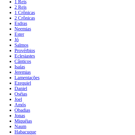
1 Reis
2 Reis
1 Crônicas
2 Crônicas
Esdras
Neemias
Ester
Jó
Salmos
Provérbios
Eclesiastes
Cânticos
Isaías
Jeremias
Lamentações
Ezequiel
Daniel
Oséias
Joel
Amós
Obadias
Jonas
Miquéias
Naum
Habacuque