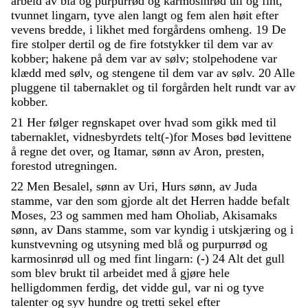
arbeid
av
blå
og
purpurrød
og
karmosinrød
ull
og
fint
,
tvunnet
lingarn
,
tyve
alen
langt
og
fem
alen
høit
efter
vevens
bredde
,
i
likhet
med
forgårdens
omheng
.
19
De
fire
stolper
dertil
og
de
fire
fotstykker
til
dem
var
av
kobber
;
hakene
på
dem
var
av
sølv
;
stolpehodene
var
klædd
med
sølv
,
og
stengene
til
dem
var
av
sølv
.
20
Alle
pluggene
til
tabernaklet
og
til
forgården
helt
rundt
var
av
kobber
.
21
Her
følger
regnskapet
over
hvad
som
gikk
med
til
tabernaklet
,
vidnesbyrdets
telt
(
-
)
for
Moses
bød
levittene
å
regne
det
over
,
og
Itamar
,
sønn
av
Aron
,
presten
,
forestod
utregningen
.
22
Men
Besalel
,
sønn
av
Uri
,
Hurs
sønn
,
av
Juda
stamme
,
var
den
som
gjorde
alt
det
Herren
hadde
befalt
Moses
,
23
og
sammen
med
ham
Oholiab
,
Akisamaks
sønn
,
av
Dans
stamme
,
som
var
kyndig
i
utskjæring
og
i
kunstvevning
og
utsyning
med
blå
og
purpurrød
og
karmosinrød
ull
og
med
fint
lingarn
:
(
-
)
24
Alt
det
gull
som
blev
brukt
til
arbeidet
med
å
gjøre
hele
helligdommen
ferdig
,
det
vidde
gul
,
var
ni
og
tyve
talenter
og
syv
hundre
og
tretti
sekel
efter