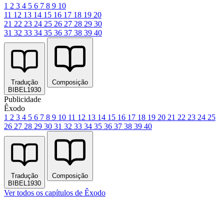
1
2
3
4
5
6
7
8
9
10
11
12
13
14
15
16
17
18
19
20
21
22
23
24
25
26
27
28
29
30
31
32
33
34
35
36
37
38
39
40
Tradução
Composição
BIBEL1930
Publicidade
Êxodo
1
2
3
4
5
6
7
8
9
10
11
12
13
14
15
16
17
18
19
20
21
22
23
24
25
26
27
28
29
30
31
32
33
34
35
36
37
38
39
40
Tradução
Composição
BIBEL1930
Ver todos os capítulos de Êxodo