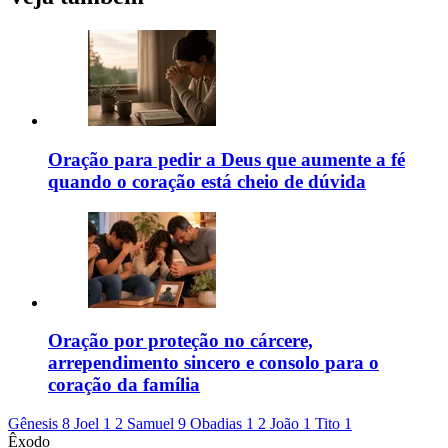
Oração para pedir a Deus que aumente a fé
quando o coração está cheio de dúvida
Oração por proteção no cárcere,
arrependimento sincero e consolo para o
coração da família
Gênesis 8
Joel 1
2 Samuel 9
Obadias 1
2 João 1
Tito 1
Êxodo