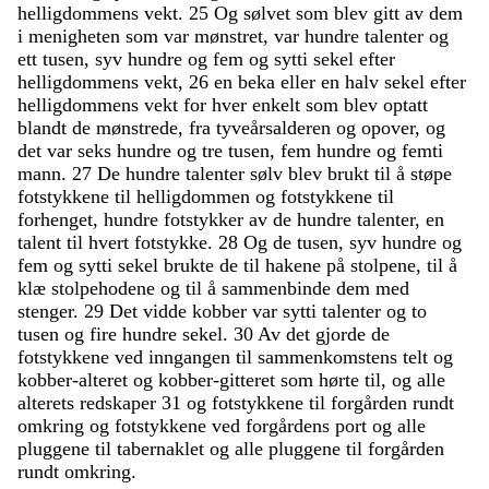
helligdommens
vekt
.
25
Og
sølvet
som
blev
gitt
av
dem
i
menigheten
som
var
mønstret
,
var
hundre
talenter
og
ett
tusen
,
syv
hundre
og
fem
og
sytti
sekel
efter
helligdommens
vekt
,
26
en
beka
eller
en
halv
sekel
efter
helligdommens
vekt
for
hver
enkelt
som
blev
optatt
blandt
de
mønstrede
,
fra
tyveårsalderen
og
opover
,
og
det
var
seks
hundre
og
tre
tusen
,
fem
hundre
og
femti
mann
.
27
De
hundre
talenter
sølv
blev
brukt
til
å
støpe
fotstykkene
til
helligdommen
og
fotstykkene
til
forhenget
,
hundre
fotstykker
av
de
hundre
talenter
,
en
talent
til
hvert
fotstykke
.
28
Og
de
tusen
,
syv
hundre
og
fem
og
sytti
sekel
brukte
de
til
hakene
på
stolpene
,
til
å
klæ
stolpehodene
og
til
å
sammenbinde
dem
med
stenger
.
29
Det
vidde
kobber
var
sytti
talenter
og
to
tusen
og
fire
hundre
sekel
.
30
Av
det
gjorde
de
fotstykkene
ved
inngangen
til
sammenkomstens
telt
og
kobber-alteret
og
kobber-gitteret
som
hørte
til
,
og
alle
alterets
redskaper
31
og
fotstykkene
til
forgården
rundt
omkring
og
fotstykkene
ved
forgårdens
port
og
alle
pluggene
til
tabernaklet
og
alle
pluggene
til
forgården
rundt
omkring
.