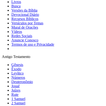
Livros
Busca
Versões da Bíblia
Devocional Diário
Recursos Bíblicos
Versículos por Temas
Mural de Orações
Vídeos
Redes Sociais
Anuncie Conosco
Termos de uso e Privacidade
Antigo Testamento
Gênesis
Êxodo
Levítico
Números
Deuteronômio
Josué
Juízes
Rute
1 Samuel
2 Samuel