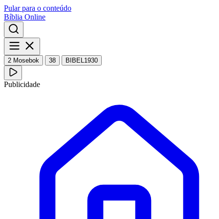
Pular para o conteúdo
Bíblia Online
2 Mosebok
38
BIBEL1930
Publicidade