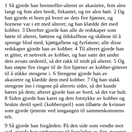
1
Så
gjorde
han
brennoffer-alteret
av
akasietre
,
fem
alen
langt
og
fem
alen
bredt
,
firkantet
,
og
tre
alen
høit
.
2
Og
han
gjorde
et
horn
på
hvert
av
dets
fire
hjørner
,
og
hornene
var
i
ett
med
alteret
;
og
han
klædde
det
med
kobber
.
3
Derefter
gjorde
han
alle
de
redskaper
som
hørte
til
alteret
,
bøttene
og
ildskuffene
og
skålene
til
å
sprenge
blod
med
,
kjøttgaflene
og
fyrfatene
;
alle
disse
redskaper
gjorde
han
av
kobber
.
4
Til
alteret
gjorde
han
et
gitter
,
et
nettverk
av
kobber
,
og
han
satte
det
under
dets
avsats
nedentil
,
så
det
rakk
til
midt
på
alteret
.
5
Og
han
støpte
fire
ringer
til
de
fire
hjørner
av
kobber-gitteret
til
å
stikke
stengene
i
.
6
Stengene
gjorde
han
av
akasietre
og
klædde
dem
med
kobber
.
7
Og
han
stakk
stengene
inn
i
ringene
på
alterets
sider
,
så
det
kunde
bæres
på
dem
;
alteret
gjorde
han
av
bord
,
så
det
var
hult
.
8
Siden
gjorde
han
karet
og
dets
fotstykke
av
kobber
og
brukte
dertil
speil
{
kobberspeil
}
som
tilhørte
de
kvinner
som
gjorde
tjeneste
ved
inngangen
til
sammenkomstens
telt
.
9
Så
gjorde
han
forgården
:
På
den
side
som
vendte
mot
syd
,
gjorde
han
omhengene
til
forgården
av
fint
,
tvunnet