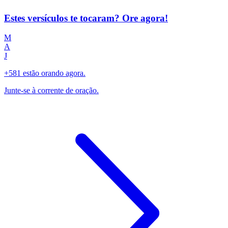
Estes versículos te tocaram? Ore agora!
M
A
J
+581 estão orando agora.
Junte-se à corrente de oração.