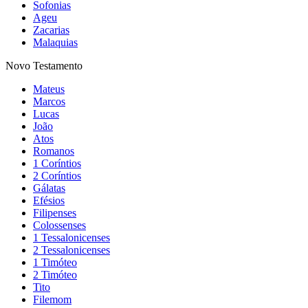
Sofonias
Ageu
Zacarias
Malaquias
Novo Testamento
Mateus
Marcos
Lucas
João
Atos
Romanos
1 Coríntios
2 Coríntios
Gálatas
Efésios
Filipenses
Colossenses
1 Tessalonicenses
2 Tessalonicenses
1 Timóteo
2 Timóteo
Tito
Filemom