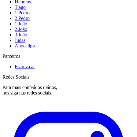
Hebreus
Tiago
1 Pedro
2 Pedro
1 João
2 João
3 João
Judas
Apocalipse
Parceiros
Escreva.ai
Redes Sociais
Para mais conteúdos diários,
nos siga nas redes sociais.