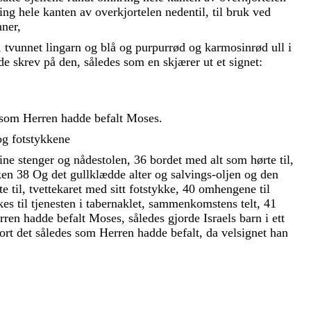
ing
hele
kanten
av
overkjortelen
nedentil
,
til
bruk
ved
nner
,
,
tvunnet
lingarn
og
blå
og
purpurrød
og
karmosinrød
ull
i
de
skrev
på
den
,
således
som
en
skjærer
ut
et
signet
:
som
Herren
hadde
befalt
Moses
.
og
fotstykkene
sine
stenger
og
nådestolen
,
36
bordet
med
alt
som
hørte
til
,
ken
38
Og
det
gullklædde
alter
og
salvings-oljen
og
den
rte
til
,
tvettekaret
med
sitt
fotstykke
,
40
omhengene
til
kes
til
tjenesten
i
tabernaklet
,
sammenkomstens
telt
,
41
rren
hadde
befalt
Moses
,
således
gjorde
Israels
barn
i
ett
jort
det
således
som
Herren
hadde
befalt
,
da
velsignet
han