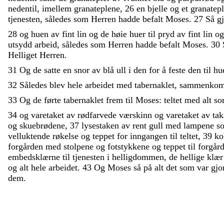
nedentil
,
imellem
granateplene
,
26
en
bjelle
og
et
granatep
tjenesten
,
således
som
Herren
hadde
befalt
Moses
.
27
Så
g
28
og
huen
av
fint
lin
og
de
høie
huer
til
pryd
av
fint
lin
o
utsydd
arbeid
,
således
som
Herren
hadde
befalt
Moses
.
30
Helliget
Herren
.
31
Og
de
satte
en
snor
av
blå
ull
i
den
for
å
feste
den
til
hu
32
Således
blev
hele
arbeidet
med
tabernaklet
,
sammenkom
33
Og
de
førte
tabernaklet
frem
til
Moses
:
teltet
med
alt
s
34
og
varetaket
av
rødfarvede
værskinn
og
varetaket
av
ta
og
skuebrødene
,
37
lysestaken
av
rent
gull
med
lampene
s
velluktende
røkelse
og
teppet
for
inngangen
til
teltet
,
39
ko
forgården
med
stolpene
og
fotstykkene
og
teppet
til
forgår
embedsklærne
til
tjenesten
i
helligdommen
,
de
hellige
klæ
og
alt
hele
arbeidet
.
43
Og
Moses
så
på
alt
det
som
var
gjo
dem
.