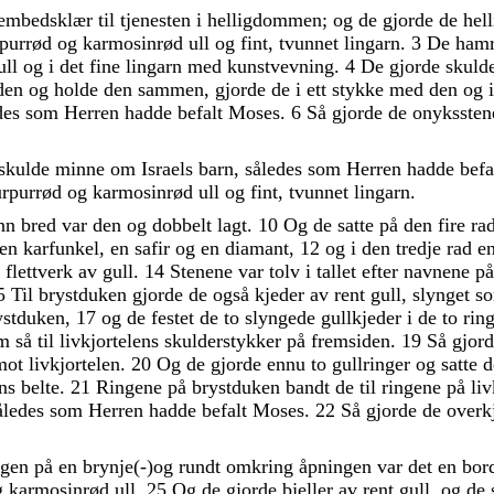
embedsklær
til
tjenesten
i
helligdommen
;
og
de
gjorde
de
hel
rpurrød
og
karmosinrød
ull
og
fint
,
tvunnet
lingarn
.
3
De
ham
ull
og
i
det
fine
lingarn
med
kunstvevning
.
4
De
gjorde
skuld
den
og
holde
den
sammen
,
gjorde
de
i
ett
stykke
med
den
og
des
som
Herren
hadde
befalt
Moses
.
6
Så
gjorde
de
onyksste
skulde
minne
om
Israels
barn
,
således
som
Herren
hadde
befa
urpurrød
og
karmosinrød
ull
og
fint
,
tvunnet
lingarn
.
ann
bred
var
den
og
dobbelt
lagt
.
10
Og
de
satte
på
den
fire
ra
en
karfunkel
,
en
safir
og
en
diamant
,
12
og
i
den
tredje
rad
e
t
flettverk
av
gull
.
14
Stenene
var
tolv
i
tallet
efter
navnene
p
5
Til
brystduken
gjorde
de
også
kjeder
av
rent
gull
,
slynget
s
ystduken
,
17
og
de
festet
de
to
slyngede
gullkjeder
i
de
to
rin
em
så
til
livkjortelens
skulderstykker
på
fremsiden
.
19
Så
gjor
mot
livkjortelen
.
20
Og
de
gjorde
ennu
to
gullringer
og
satte
ens
belte
.
21
Ringene
på
brystduken
bandt
de
til
ringene
på
li
åledes
som
Herren
hadde
befalt
Moses
.
22
Så
gjorde
de
overk
ngen
på
en
brynje
(
-
)
og
rundt
omkring
åpningen
var
det
en
bor
g
karmosinrød
ull
.
25
Og
de
gjorde
bjeller
av
rent
gull
,
og
de