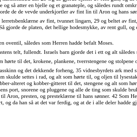
le
og
så
atter
en
bjelle
og
et
granateple
,
og
således
rundt
omkr
jorde
de
de
vevde
underkjortler
av
fint
lin
til
Aron
og
hans
sø
g
lerretsbenklærne
av
fint
,
tvunnet
lingarn
,
29
og
beltet
av
fint
Så
gjorde
de
platen
,
det
hellige
hodesmykke
,
av
rent
gull
,
og
en
oventil
,
således
som
Herren
hadde
befalt
Moses
.
stens
telt
,
fullendt
.
Israels
barn
gjorde
det
i
ett
og
alt
således
om
hørte
til
det
,
krokene
,
plankene
,
tverrstengene
og
stolpene
kasskinn
og
det
dekkende
forheng
,
35
vidnesbyrdets
ark
med
om
skulde
settes
i
rad
,
og
alt
som
hørte
til
,
og
oljen
til
lysesta
bber-alteret
og
kobber-gitteret
til
det
,
stengene
og
alt
som
hø
dens
port
,
snorene
og
pluggene
og
alle
de
ting
som
skulde
bru
r
til
Aron
,
presten
,
og
presteklærne
til
hans
sønner
.
42
Som
He
rt
,
og
da
han
så
at
det
var
ferdig
,
og
at
de
i
alle
deler
hadde
g