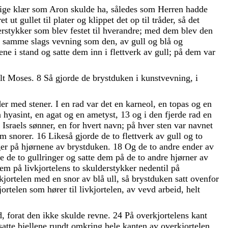
lige
klær
som
Aron
skulde
ha
,
således
som
Herren
hadde
ret
ut
gullet
til
plater
og
klippet
det
op
til
tråder
,
så
det
erstykker
som
blev
festet
til
hverandre
;
med
dem
blev
den
i
samme
slags
vevning
som
den
,
av
gull
og
blå
og
nene
i
stand
og
satte
dem
inn
i
flettverk
av
gull
;
på
dem
var
lt
Moses
.
8
Så
gjorde
de
brystduken
i
kunstvevning
,
i
der
med
stener
.
I
en
rad
var
det
en
karneol
,
en
topas
og
en
n
hyasint
,
en
agat
og
en
ametyst
,
13
og
i
den
fjerde
rad
en
å
Israels
sønner
,
en
for
hvert
navn
;
på
hver
sten
var
navnet
om
snorer
.
16
Likeså
gjorde
de
to
flettverk
av
gull
og
to
ger
på
hjørnene
av
brystduken
.
18
Og
de
to
andre
ender
av
de
de
to
gullringer
og
satte
dem
på
de
to
andre
hjørner
av
dem
på
livkjortelens
to
skulderstykker
nedentil
på
vkjortelen
med
en
snor
av
blå
ull
,
så
brystduken
satt
ovenfor
jortelen
som
hører
til
livkjortelen
,
av
vevd
arbeid
,
helt
d
,
forat
den
ikke
skulde
revne
.
24
På
overkjortelens
kant
satte
bjellene
rundt
omkring
hele
kanten
av
overkjortelen