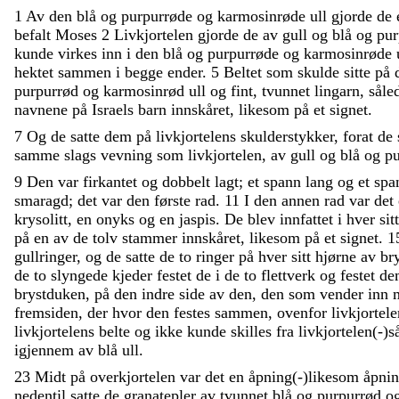
1
Av
den
blå
og
purpurrøde
og
karmosinrøde
ull
gjorde
de
befalt
Moses
2
Livkjortelen
gjorde
de
av
gull
og
blå
og
pu
kunde
virkes
inn
i
den
blå
og
purpurrøde
og
karmosinrøde
hektet
sammen
i
begge
ender
.
5
Beltet
som
skulde
sitte
på
purpurrød
og
karmosinrød
ull
og
fint
,
tvunnet
lingarn
,
såle
navnene
på
Israels
barn
innskåret
,
likesom
på
et
signet
.
7
Og
de
satte
dem
på
livkjortelens
skulderstykker
,
forat
de
samme
slags
vevning
som
livkjortelen
,
av
gull
og
blå
og
p
9
Den
var
firkantet
og
dobbelt
lagt
;
et
spann
lang
og
et
sp
smaragd
;
det
var
den
første
rad
.
11
I
den
annen
rad
var
det
krysolitt
,
en
onyks
og
en
jaspis
.
De
blev
innfattet
i
hver
sit
på
en
av
de
tolv
stammer
innskåret
,
likesom
på
et
signet
.
1
gullringer
,
og
de
satte
de
to
ringer
på
hver
sitt
hjørne
av
br
de
to
slyngede
kjeder
festet
de
i
de
to
flettverk
og
festet
d
brystduken
,
på
den
indre
side
av
den
,
den
som
vender
inn
fremsiden
,
der
hvor
den
festes
sammen
,
ovenfor
livkjortel
livkjortelens
belte
og
ikke
kunde
skilles
fra
livkjortelen
(
-
)
s
igjennem
av
blå
ull
.
23
Midt
på
overkjortelen
var
det
en
åpning
(
-
)
likesom
åpni
nedentil
satte
de
granatepler
av
tvunnet
blå
og
purpurrød
o