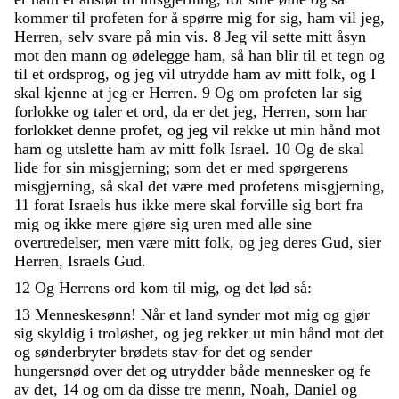
kommer
til
profeten
for
å
spørre
mig
for
sig
,
ham
vil
jeg
,
Herren
,
selv
svare
på
min
vis
.
8
Jeg
vil
sette
mitt
åsyn
mot
den
mann
og
ødelegge
ham
,
så
han
blir
til
et
tegn
og
til
et
ordsprog
,
og
jeg
vil
utrydde
ham
av
mitt
folk
,
og
I
skal
kjenne
at
jeg
er
Herren
.
9
Og
om
profeten
lar
sig
forlokke
og
taler
et
ord
,
da
er
det
jeg
,
Herren
,
som
har
forlokket
denne
profet
,
og
jeg
vil
rekke
ut
min
hånd
mot
ham
og
utslette
ham
av
mitt
folk
Israel
.
10
Og
de
skal
lide
for
sin
misgjerning
;
som
det
er
med
spørgerens
misgjerning
,
så
skal
det
være
med
profetens
misgjerning
,
11
forat
Israels
hus
ikke
mere
skal
forville
sig
bort
fra
mig
og
ikke
mere
gjøre
sig
uren
med
alle
sine
overtredelser
,
men
være
mitt
folk
,
og
jeg
deres
Gud
,
sier
Herren
,
Israels
Gud
.
12
Og
Herrens
ord
kom
til
mig
,
og
det
lød
så
:
13
Menneskesønn
!
Når
et
land
synder
mot
mig
og
gjør
sig
skyldig
i
troløshet
,
og
jeg
rekker
ut
min
hånd
mot
det
og
sønderbryter
brødets
stav
for
det
og
sender
hungersnød
over
det
og
utrydder
både
mennesker
og
fe
av
det
,
14
og
om
da
disse
tre
menn
,
Noah
,
Daniel
og