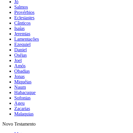
Jó
Salmos
Provérbios
Eclesiastes
Cânticos
Isaías
Jeremias
Lamentações
Ezequiel
Daniel
Oséias
Joel
Amós
Obadias
Jonas
Miquéias
Naum
Habacuque
Sofonias
Ageu
Zacarias
Malaquias
Novo Testamento