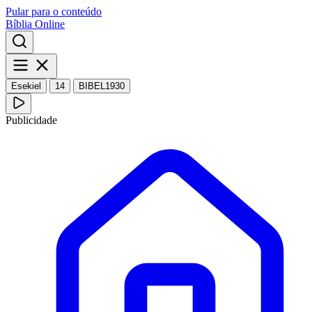
Pular para o conteúdo
Bíblia Online
Esekiel
14
BIBEL1930
Publicidade