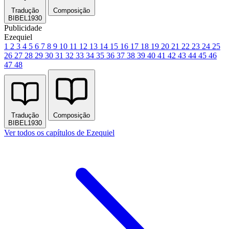
Tradução
Composição
BIBEL1930
Publicidade
Ezequiel
1
2
3
4
5
6
7
8
9
10
11
12
13
14
15
16
17
18
19
20
21
22
23
24
25
26
27
28
29
30
31
32
33
34
35
36
37
38
39
40
41
42
43
44
45
46
47
48
Tradução
Composição
BIBEL1930
Ver todos os capítulos de Ezequiel