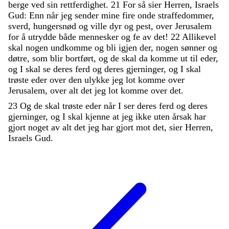
berge
ved
sin
rettferdighet
.
21
For
så
sier
Herren
,
Israels
Gud
:
Enn
når
jeg
sender
mine
fire
onde
straffedommer
,
sverd
,
hungersnød
og
ville
dyr
og
pest
,
over
Jerusalem
for
å
utrydde
både
mennesker
og
fe
av
det
!
22
Allikevel
skal
nogen
undkomme
og
bli
igjen
der
,
nogen
sønner
og
døtre
,
som
blir
bortført
,
og
de
skal
da
komme
ut
til
eder
,
og
I
skal
se
deres
ferd
og
deres
gjerninger
,
og
I
skal
trøste
eder
over
den
ulykke
jeg
lot
komme
over
Jerusalem
,
over
alt
det
jeg
lot
komme
over
det
.
23
Og
de
skal
trøste
eder
når
I
ser
deres
ferd
og
deres
gjerninger
,
og
I
skal
kjenne
at
jeg
ikke
uten
årsak
har
gjort
noget
av
alt
det
jeg
har
gjort
mot
det
,
sier
Herren
,
Israels
Gud
.