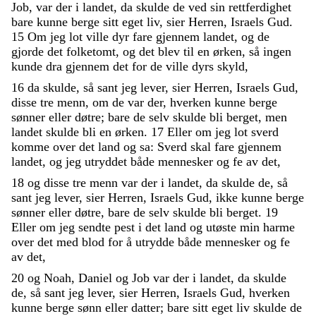
Job
,
var
der
i
landet
,
da
skulde
de
ved
sin
rettferdighet
bare
kunne
berge
sitt
eget
liv
,
sier
Herren
,
Israels
Gud
.
15
Om
jeg
lot
ville
dyr
fare
gjennem
landet
,
og
de
gjorde
det
folketomt
,
og
det
blev
til
en
ørken
,
så
ingen
kunde
dra
gjennem
det
for
de
ville
dyrs
skyld
,
16
da
skulde
,
så
sant
jeg
lever
,
sier
Herren
,
Israels
Gud
,
disse
tre
menn
,
om
de
var
der
,
hverken
kunne
berge
sønner
eller
døtre
;
bare
de
selv
skulde
bli
berget
,
men
landet
skulde
bli
en
ørken
.
17
Eller
om
jeg
lot
sverd
komme
over
det
land
og
sa
:
Sverd
skal
fare
gjennem
landet
,
og
jeg
utryddet
både
mennesker
og
fe
av
det
,
18
og
disse
tre
menn
var
der
i
landet
,
da
skulde
de
,
så
sant
jeg
lever
,
sier
Herren
,
Israels
Gud
,
ikke
kunne
berge
sønner
eller
døtre
,
bare
de
selv
skulde
bli
berget
.
19
Eller
om
jeg
sendte
pest
i
det
land
og
utøste
min
harme
over
det
med
blod
for
å
utrydde
både
mennesker
og
fe
av
det
,
20
og
Noah
,
Daniel
og
Job
var
der
i
landet
,
da
skulde
de
,
så
sant
jeg
lever
,
sier
Herren
,
Israels
Gud
,
hverken
kunne
berge
sønn
eller
datter
;
bare
sitt
eget
liv
skulde
de