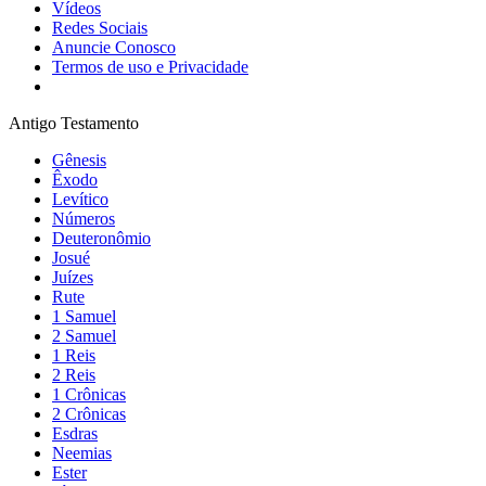
Vídeos
Redes Sociais
Anuncie Conosco
Termos de uso e Privacidade
Antigo Testamento
Gênesis
Êxodo
Levítico
Números
Deuteronômio
Josué
Juízes
Rute
1 Samuel
2 Samuel
1 Reis
2 Reis
1 Crônicas
2 Crônicas
Esdras
Neemias
Ester