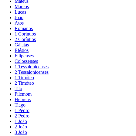
Mateus
Marcos
Lucas
João
Atos
Romanos
1 Coríntios
2 Coríntios
Gálatas
Efésios
Filipenses
Colossenses
1 Tessalonicenses
2 Tessalonicenses
1 Timóteo
2 Timóteo
Tito
Filemom
Hebreus
Tiago
1 Pedro
2 Pedro
1 João
2 João
3 João