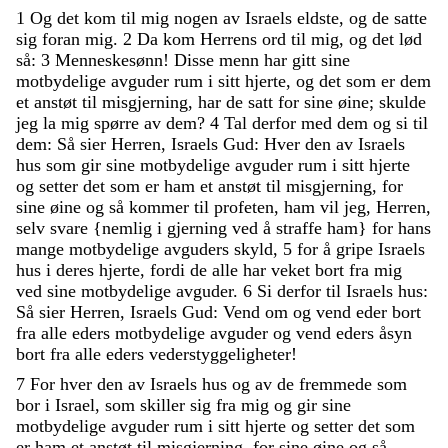
1
Og
det
kom
til
mig
nogen
av
Israels
eldste
,
og
de
satte
sig
foran
mig
.
2
Da
kom
Herrens
ord
til
mig
,
og
det
lød
så
:
3
Menneskesønn
!
Disse
menn
har
gitt
sine
motbydelige
avguder
rum
i
sitt
hjerte
,
og
det
som
er
dem
et
anstøt
til
misgjerning
,
har
de
satt
for
sine
øine
;
skulde
jeg
la
mig
spørre
av
dem
?
4
Tal
derfor
med
dem
og
si
til
dem
:
Så
sier
Herren
,
Israels
Gud
:
Hver
den
av
Israels
hus
som
gir
sine
motbydelige
avguder
rum
i
sitt
hjerte
og
setter
det
som
er
ham
et
anstøt
til
misgjerning
,
for
sine
øine
og
så
kommer
til
profeten
,
ham
vil
jeg
,
Herren
,
selv
svare
{
nemlig
i
gjerning
ved
å
straffe
ham
}
for
hans
mange
motbydelige
avguders
skyld
,
5
for
å
gripe
Israels
hus
i
deres
hjerte
,
fordi
de
alle
har
veket
bort
fra
mig
ved
sine
motbydelige
avguder
.
6
Si
derfor
til
Israels
hus
:
Så
sier
Herren
,
Israels
Gud
:
Vend
om
og
vend
eder
bort
fra
alle
eders
motbydelige
avguder
og
vend
eders
åsyn
bort
fra
alle
eders
vederstyggeligheter
!
7
For
hver
den
av
Israels
hus
og
av
de
fremmede
som
bor
i
Israel
,
som
skiller
sig
fra
mig
og
gir
sine
motbydelige
avguder
rum
i
sitt
hjerte
og
setter
det
som
er
ham
et
anstøt
til
misgjerning
,
for
sine
øine
og
så