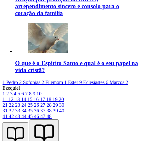
arrependimento sincero e consolo para o
coração da família
O que é o Espírito Santo e qual é o seu papel na
vida cristã?
1 Pedro 2
Sofonias 2
Filemom 1
Ester 9
Eclesiastes 6
Marcos 2
Ezequiel
1
2
3
4
5
6
7
8
9
10
11
12
13
14
15
16
17
18
19
20
21
22
23
24
25
26
27
28
29
30
31
32
33
34
35
36
37
38
39
40
41
42
43
44
45
46
47
48