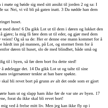
m
i
møte
og
bøide
sig
med
sitt
ansikt
til
jorden
2
og
sa
:
I
de
sa
:
Nei
,
vi
vil
bli
på
gaten
inatt
.
3
Da
nødde
han
dem
ringet
huset
.
je
med
dem
!
6
Da
gikk
Lot
ut
til
dem
i
døren
og
lukket
den
n
å
gjøre
;
la
mig
få
føre
dem
ut
til
eder
,
og
gjør
med
dem
v
veien
!
Og
så
sa
de
:
Her
er
denne
ene
mann
kommet
for
å
de
hårdt
inn
på
mannen
,
på
Lot
,
og
stormet
frem
for
å
tenfor
døren
til
huset
,
slo
de
med
blindhet
,
både
små
og
dig
til
i
byen
,
så
før
dem
bort
fra
dette
sted
!
r
å
ødelegge
det
.
14
Da
gikk
Lot
ut
og
talte
til
sine
hans
svigersønner
tenkte
at
han
bare
spøkte
.
e
skal
bli
revet
bort
på
grunn
av
alt
det
onde
som
er
gjort
førte
ham
ut
og
slapp
ham
ikke
før
de
var
ute
av
byen
.
17
lene
,
forat
du
ikke
skal
bli
revet
bort
!
t
mig
ved
å
frelse
mitt
liv
.
Men
jeg
kan
ikke
fly
op
i