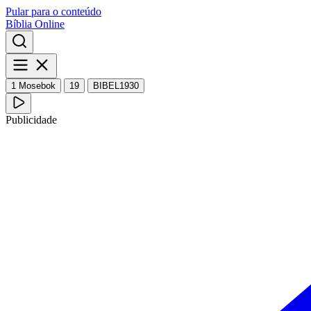
Pular para o conteúdo
Bíblia Online
1 Mosebok
19
BIBEL1930
Publicidade