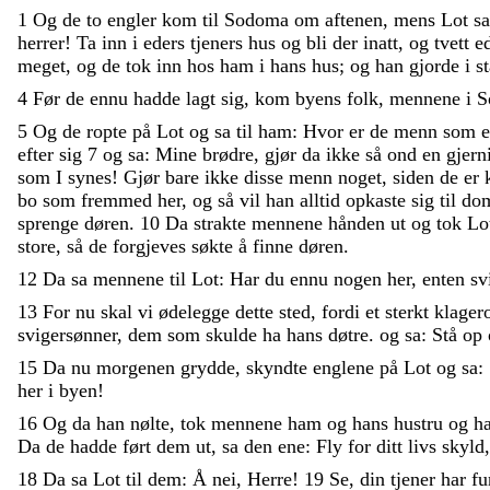
1
Og
de
to
engler
kom
til
Sodoma
om
aftenen
,
mens
Lot
sa
herrer
!
Ta
inn
i
eders
tjeners
hus
og
bli
der
inatt
,
og
tvett
e
meget
,
og
de
tok
inn
hos
ham
i
hans
hus
;
og
han
gjorde
i
s
4
Før
de
ennu
hadde
lagt
sig
,
kom
byens
folk
,
mennene
i
S
5
Og
de
ropte
på
Lot
og
sa
til
ham
:
Hvor
er
de
menn
som
efter
sig
7
og
sa
:
Mine
brødre
,
gjør
da
ikke
så
ond
en
gjern
som
I
synes
!
Gjør
bare
ikke
disse
menn
noget
,
siden
de
er
bo
som
fremmed
her
,
og
så
vil
han
alltid
opkaste
sig
til
do
sprenge
døren
.
10
Da
strakte
mennene
hånden
ut
og
tok
Lo
store
,
så
de
forgjeves
søkte
å
finne
døren
.
12
Da
sa
mennene
til
Lot
:
Har
du
ennu
nogen
her
,
enten
sv
13
For
nu
skal
vi
ødelegge
dette
sted
,
fordi
et
sterkt
klager
svigersønner
,
dem
som
skulde
ha
hans
døtre
.
og
sa
:
Stå
op
15
Da
nu
morgenen
grydde
,
skyndte
englene
på
Lot
og
sa
:
her
i
byen
!
16
Og
da
han
nølte
,
tok
mennene
ham
og
hans
hustru
og
h
Da
de
hadde
ført
dem
ut
,
sa
den
ene
:
Fly
for
ditt
livs
skyld
18
Da
sa
Lot
til
dem
:
Å
nei
,
Herre
!
19
Se
,
din
tjener
har
fu