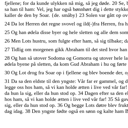
fjellene
;
for
da
kunde
ulykken
nå
mig
,
så
jeg
døde
.
20
Se
,
sa
han
til
ham
:
Vel
,
jeg
har
også
bønnhørt
dig
i
dette
stykk
kaller
de
den
by
Soar
.
{
de
.
småby
}
23
Solen
var
gått
op
ov
24
Da
lot
Herren
det
regne
svovel
og
ild
(
-
)
fra
Herren
,
fra
h
25
Og
han
ødela
disse
byer
og
hele
sletten
og
alle
dem
so
26
Men
Lots
hustru
,
som
fulgte
efter
ham
,
så
sig
tilbake
;
d
27
Tidlig
om
morgenen
gikk
Abraham
til
det
sted
hvor
ha
28
Og
han
så
utover
Sodoma
og
Gomorra
og
utover
hele
l
ødela
byene
på
sletten
,
da
kom
Gud
Abraham
i
hu
og
førte
30
Og
Lot
drog
fra
Soar
op
i
fjellene
og
blev
boende
der
,
31
Da
sa
den
eldste
til
den
yngste
:
Vår
far
er
gammel
,
og
d
legge
oss
hos
ham
,
så
vi
kan
holde
ætten
i
live
ved
vår
far
da
hun
la
sig
,
eller
da
hun
stod
op
.
34
Dagen
efter
sa
den
e
hos
ham
,
så
vi
kan
holde
ætten
i
live
ved
vår
far
!
35
Så
ga
sig
,
eller
da
hun
stod
op
.
36
Og
begge
Lots
døtre
blev
fruk
dag
idag
.
38
Den
yngste
fødte
også
en
sønn
og
kalte
ham