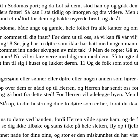
tt
i
Sodomas
port
;
og
da
Lot
så
dem
,
stod
han
op
og
gikk
de
ders
føtter
!
Så
kan
I
stå
tidlig
op
imorgen
og
dra
videre
.
Men
tand
et
måltid
for
dem
og
bakte
usyrede
brød
,
og
de
åt
.
odoma
,
både
unge
og
gamle
,
hele
folket
fra
alle
kanter
og
om
er
kommet
til
dig
inatt
?
Før
dem
ut
til
oss
,
så
vi
kan
få
vår
vil
ing
!
8
Se
,
jeg
har
to
døtre
som
ikke
har
hatt
med
nogen
man
kommet
inn
under
skyggen
av
mitt
tak
!
9
Men
de
ropte
:
Gå
a
mmer
!
Nu
vil
vi
fare
verre
med
dig
enn
med
dem
.
Så
trengte
t
inn
til
sig
i
huset
og
lukket
døren
.
11
Og
de
folk
som
stod
u
igersønn
eller
sønner
eller
døtre
eller
nogen
annen
som
hører
op
over
dem
er
nådd
op
til
Herren
,
og
Herren
har
sendt
oss
fo
og
gå
bort
fra
dette
sted
!
For
Herren
vil
ødelegge
byen
.
Men
Stå
op
,
ta
din
hustru
og
dine
to
døtre
som
er
her
,
forat
du
ikk
ans
to
døtre
ved
hånden
,
fordi
Herren
vilde
spare
ham
;
og
de
,
se
dig
ikke
tilbake
og
stans
ikke
på
hele
sletten
,
fly
op
i
fjel
nnet
nåde
for
dine
øine
,
og
stor
er
den
miskunnhet
du
har
vis