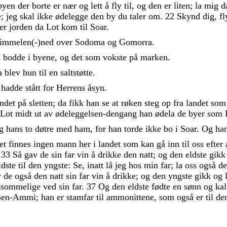
byen
der
borte
er
nær
og
lett
å
fly
til
,
og
den
er
liten
;
la
mig
d
e
;
jeg
skal
ikke
ødelegge
den
by
du
taler
om
.
22
Skynd
dig
,
f
er
jorden
da
Lot
kom
til
Soar
.
immelen
(
-
)
ned
over
Sodoma
og
Gomorra
.
m
bodde
i
byene
,
og
det
som
vokste
på
marken
.
a
blev
hun
til
en
saltstøtte
.
n
hadde
stått
for
Herrens
åsyn
.
andet
på
sletten
;
da
fikk
han
se
at
røken
steg
op
fra
landet
so
Lot
midt
ut
av
ødeleggelsen-dengang
han
ødela
de
byer
som
og
hans
to
døtre
med
ham
,
for
han
torde
ikke
bo
i
Soar
.
Og
ha
et
finnes
ingen
mann
her
i
landet
som
kan
gå
inn
til
oss
efter
!
33
Så
gav
de
sin
far
vin
å
drikke
den
natt
;
og
den
eldste
gik
ldste
til
den
yngste
:
Se
,
inatt
lå
jeg
hos
min
far
;
la
oss
også
d
v
de
også
den
natt
sin
far
vin
å
drikke
;
og
den
yngste
gikk
og
tsommelige
ved
sin
far
.
37
Og
den
eldste
fødte
en
sønn
og
ka
Ben-Ammi
;
han
er
stamfar
til
ammonittene
,
som
også
er
til
de