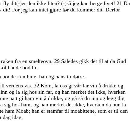
a
fly
dit
(
-
)
er
den
ikke
liten
?
(
-
)
så
jeg
kan
berge
livet
!
21
Da
ly
dit
!
For
jeg
kan
intet
gjøre
før
du
kommer
dit
.
Derfor
m
røken
fra
en
smelteovn
.
29
Således
gikk
det
til
at
da
Gud
Lot
hadde
bodd
i
.
n
bodde
i
en
hule
,
han
og
hans
to
døtre
.
all
verdens
vis
.
32
Kom
,
la
oss
gi
vår
far
vin
å
drikke
og
k
inn
og
la
sig
hos
sin
far
,
og
han
merket
det
ikke
,
hverken
enne
natt
gi
ham
vin
å
drikke
,
og
gå
så
du
inn
og
legg
dig
la
sig
hos
ham
,
og
han
merket
det
ikke
,
hverken
da
hun
la
lte
ham
Moab
;
han
er
stamfar
til
moabittene
,
som
er
til
den
n
dag
idag
.