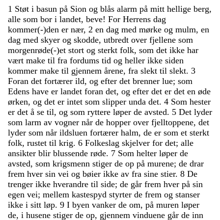
1
Støt
i
basun
på
Sion
og
blås
alarm
på
mitt
hellige
berg
,
alle
som
bor
i
landet
,
beve
!
For
Herrens
dag
kommer
(
-
)
den
er
nær
,
2
en
dag
med
mørke
og
mulm
,
en
dag
med
skyer
og
skodde
,
utbredt
over
fjellene
som
morgenrøde
(
-
)
et
stort
og
sterkt
folk
,
som
det
ikke
har
vært
make
til
fra
fordums
tid
og
heller
ikke
siden
kommer
make
til
gjennem
årene
,
fra
slekt
til
slekt
.
3
Foran
det
fortærer
ild
,
og
efter
det
brenner
lue
;
som
Edens
have
er
landet
foran
det
,
og
efter
det
er
det
en
øde
ørken
,
og
det
er
intet
som
slipper
unda
det
.
4
Som
hester
er
det
å
se
til
,
og
som
ryttere
løper
de
avsted
.
5
Det
lyder
som
larm
av
vogner
når
de
hopper
over
fjelltoppene
,
det
lyder
som
når
ildsluen
fortærer
halm
,
de
er
som
et
sterkt
folk
,
rustet
til
krig
.
6
Folkeslag
skjelver
for
det
;
alle
ansikter
blir
blussende
røde
.
7
Som
helter
løper
de
avsted
,
som
krigsmenn
stiger
de
op
på
murene
;
de
drar
frem
hver
sin
vei
og
bøier
ikke
av
fra
sine
stier
.
8
De
trenger
ikke
hverandre
til
side
;
de
går
frem
hver
på
sin
egen
vei
;
mellem
kastespyd
styrter
de
frem
og
stanser
ikke
i
sitt
løp
.
9
I
byen
vanker
de
om
,
på
muren
løper
de
,
i
husene
stiger
de
op
,
gjennem
vinduene
går
de
inn