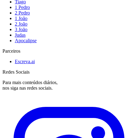
Tiago
1 Pedro
2 Pedro
1 João
2 João
3 João
Judas
Apocalipse
Parceiros
Escreva.ai
Redes Sociais
Para mais conteúdos diários,
nos siga nas redes sociais.