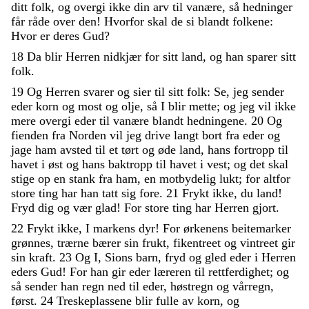
ditt
folk
,
og
overgi
ikke
din
arv
til
vanære
,
så
hedninger
får
råde
over
den
!
Hvorfor
skal
de
si
blandt
folkene
:
Hvor
er
deres
Gud
?
18
Da
blir
Herren
nidkjær
for
sitt
land
,
og
han
sparer
sitt
folk
.
19
Og
Herren
svarer
og
sier
til
sitt
folk
:
Se
,
jeg
sender
eder
korn
og
most
og
olje
,
så
I
blir
mette
;
og
jeg
vil
ikke
mere
overgi
eder
til
vanære
blandt
hedningene
.
20
Og
fienden
fra
Norden
vil
jeg
drive
langt
bort
fra
eder
og
jage
ham
avsted
til
et
tørt
og
øde
land
,
hans
fortropp
til
havet
i
øst
og
hans
baktropp
til
havet
i
vest
;
og
det
skal
stige
op
en
stank
fra
ham
,
en
motbydelig
lukt
;
for
altfor
store
ting
har
han
tatt
sig
fore
.
21
Frykt
ikke
,
du
land
!
Fryd
dig
og
vær
glad
!
For
store
ting
har
Herren
gjort
.
22
Frykt
ikke
,
I
markens
dyr
!
For
ørkenens
beitemarker
grønnes
,
trærne
bærer
sin
frukt
,
fikentreet
og
vintreet
gir
sin
kraft
.
23
Og
I
,
Sions
barn
,
fryd
og
gled
eder
i
Herren
eders
Gud
!
For
han
gir
eder
læreren
til
rettferdighet
;
og
så
sender
han
regn
ned
til
eder
,
høstregn
og
vårregn
,
først
.
24
Treskeplassene
blir
fulle
av
korn
,
og