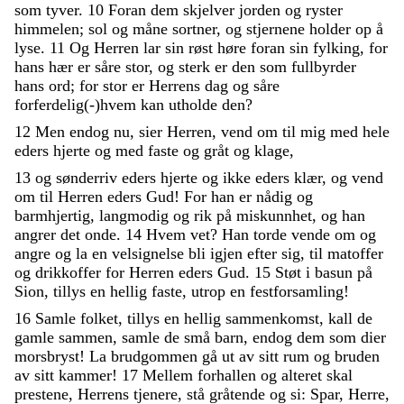
som
tyver
.
10
Foran
dem
skjelver
jorden
og
ryster
himmelen
;
sol
og
måne
sortner
,
og
stjernene
holder
op
å
lyse
.
11
Og
Herren
lar
sin
røst
høre
foran
sin
fylking
,
for
hans
hær
er
såre
stor
,
og
sterk
er
den
som
fullbyrder
hans
ord
;
for
stor
er
Herrens
dag
og
såre
forferdelig
(
-
)
hvem
kan
utholde
den
?
12
Men
endog
nu
,
sier
Herren
,
vend
om
til
mig
med
hele
eders
hjerte
og
med
faste
og
gråt
og
klage
,
13
og
sønderriv
eders
hjerte
og
ikke
eders
klær
,
og
vend
om
til
Herren
eders
Gud
!
For
han
er
nådig
og
barmhjertig
,
langmodig
og
rik
på
miskunnhet
,
og
han
angrer
det
onde
.
14
Hvem
vet
?
Han
torde
vende
om
og
angre
og
la
en
velsignelse
bli
igjen
efter
sig
,
til
matoffer
og
drikkoffer
for
Herren
eders
Gud
.
15
Støt
i
basun
på
Sion
,
tillys
en
hellig
faste
,
utrop
en
festforsamling
!
16
Samle
folket
,
tillys
en
hellig
sammenkomst
,
kall
de
gamle
sammen
,
samle
de
små
barn
,
endog
dem
som
dier
morsbryst
!
La
brudgommen
gå
ut
av
sitt
rum
og
bruden
av
sitt
kammer
!
17
Mellem
forhallen
og
alteret
skal
prestene
,
Herrens
tjenere
,
stå
gråtende
og
si
:
Spar
,
Herre
,