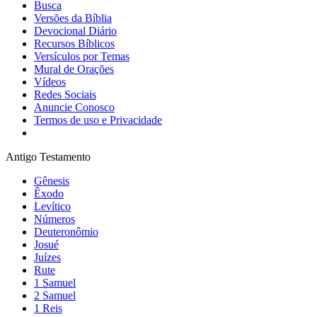
Busca
Versões da Bíblia
Devocional Diário
Recursos Bíblicos
Versículos por Temas
Mural de Orações
Vídeos
Redes Sociais
Anuncie Conosco
Termos de uso e Privacidade
Antigo Testamento
Gênesis
Êxodo
Levítico
Números
Deuteronômio
Josué
Juízes
Rute
1 Samuel
2 Samuel
1 Reis