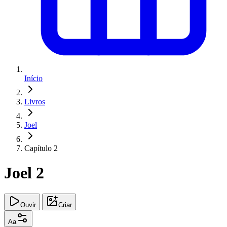
Início
Livros
Joel
Capítulo 2
Joel 2
Ouvir
Criar
Aa