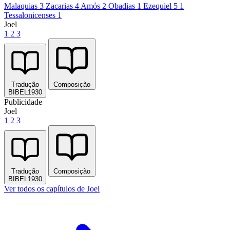
Malaquias 3
Zacarias 4
Amós 2
Obadias 1
Ezequiel 5
1
Tessalonicenses 1
Joel
1
2
3
Tradução
Composição
BIBEL1930
Publicidade
Joel
1
2
3
Tradução
Composição
BIBEL1930
Ver todos os capítulos de Joel