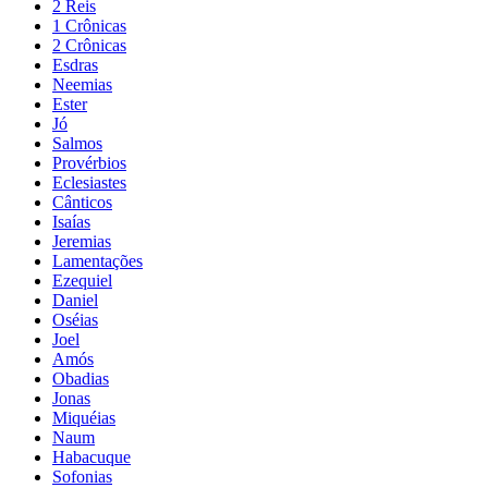
2 Reis
1 Crônicas
2 Crônicas
Esdras
Neemias
Ester
Jó
Salmos
Provérbios
Eclesiastes
Cânticos
Isaías
Jeremias
Lamentações
Ezequiel
Daniel
Oséias
Joel
Amós
Obadias
Jonas
Miquéias
Naum
Habacuque
Sofonias