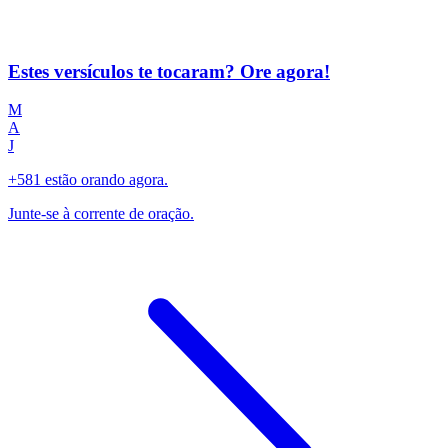
Estes versículos te tocaram? Ore agora!
M
A
J
+581 estão orando agora.
Junte-se à corrente de oração.