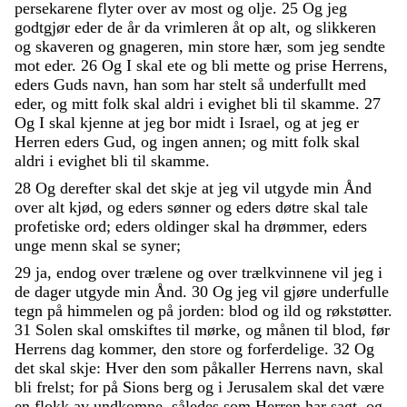
persekarene
flyter
over
av
most
og
olje
.
25
Og
jeg
godtgjør
eder
de
år
da
vrimleren
åt
op
alt
,
og
slikkeren
og
skaveren
og
gnageren
,
min
store
hær
,
som
jeg
sendte
mot
eder
.
26
Og
I
skal
ete
og
bli
mette
og
prise
Herrens
,
eders
Guds
navn
,
han
som
har
stelt
så
underfullt
med
eder
,
og
mitt
folk
skal
aldri
i
evighet
bli
til
skamme
.
27
Og
I
skal
kjenne
at
jeg
bor
midt
i
Israel
,
og
at
jeg
er
Herren
eders
Gud
,
og
ingen
annen
;
og
mitt
folk
skal
aldri
i
evighet
bli
til
skamme
.
28
Og
derefter
skal
det
skje
at
jeg
vil
utgyde
min
Ånd
over
alt
kjød
,
og
eders
sønner
og
eders
døtre
skal
tale
profetiske
ord
;
eders
oldinger
skal
ha
drømmer
,
eders
unge
menn
skal
se
syner
;
29
ja
,
endog
over
trælene
og
over
trælkvinnene
vil
jeg
i
de
dager
utgyde
min
Ånd
.
30
Og
jeg
vil
gjøre
underfulle
tegn
på
himmelen
og
på
jorden
:
blod
og
ild
og
røkstøtter
.
31
Solen
skal
omskiftes
til
mørke
,
og
månen
til
blod
,
før
Herrens
dag
kommer
,
den
store
og
forferdelige
.
32
Og
det
skal
skje
:
Hver
den
som
påkaller
Herrens
navn
,
skal
bli
frelst
;
for
på
Sions
berg
og
i
Jerusalem
skal
det
være
en
flokk
av
undkomne
,
således
som
Herren
har
sagt
,
og