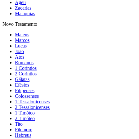
Ageu
Zacarias
Malaquias
Novo Testamento
Mateus
Marcos
Lucas
João
Atos
Romanos
1 Coríntios
2 Coríntios
Gálatas
Efésios
Filipenses
Colossenses
1 Tessalonicenses
2 Tessalonicenses
1 Timóteo
2 Timóteo
Tito
Filemom
Hebreus