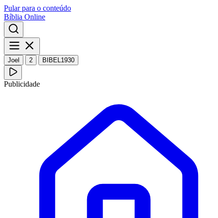
Pular para o conteúdo
Bíblia Online
Joel
2
BIBEL1930
Publicidade