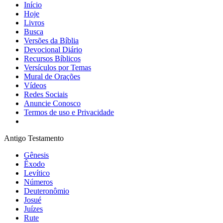
Início
Hoje
Livros
Busca
Versões da Bíblia
Devocional Diário
Recursos Bíblicos
Versículos por Temas
Mural de Orações
Vídeos
Redes Sociais
Anuncie Conosco
Termos de uso e Privacidade
Antigo Testamento
Gênesis
Êxodo
Levítico
Números
Deuteronômio
Josué
Juízes
Rute