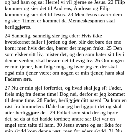
og
bad
ham
og
sa
:
Herre
!
vi
vil
gjerne
se
Jesus
.
22
Filip
kommer
og
sier
det
til
Andreas
;
Andreas
og
Filip
kommer
og
sier
det
til
Jesus
.
23
Men
Jesus
svarer
dem
og
sier
:
Timen
er
kommet
da
Menneskesønnen
skal
herliggjøres
.
24
Sannelig
,
sannelig
sier
jeg
eder
:
Hvis
ikke
hvetekornet
faller
i
jorden
og
dør
,
blir
det
bare
det
ene
korn
;
men
hvis
det
dør
,
bærer
det
megen
frukt
.
25
Den
som
elsker
sitt
liv
,
mister
det
,
og
den
som
hater
sitt
liv
i
denne
verden
,
skal
bevare
det
til
evig
liv
.
26
Om
nogen
er
min
tjener
,
han
følge
mig
,
og
hvor
jeg
er
,
der
skal
også
min
tjener
være
;
om
nogen
er
min
tjener
,
ham
skal
Faderen
ære
.
27
Nu
er
min
sjel
forferdet
,
og
hvad
skal
jeg
si
?
Fader
,
frels
mig
fra
denne
time
!
Dog
nei
,
derfor
er
jeg
kommet
til
denne
time
.
28
Fader
,
herliggjør
ditt
navn
!
Da
kom
en
røst
fra
himmelen
:
Både
har
jeg
herliggjort
det
og
skal
atter
herliggjøre
det
.
29
Folket
som
stod
der
og
hørte
det
,
sa
da
at
det
hadde
tordnet
;
andre
sa
:
Det
var
en
engel
som
talte
til
ham
.
30
Jesus
svarte
og
sa
:
Ikke
for
min
skyld
kom
denne
røst
,
men
for
eders
skyld
.
31
Nu