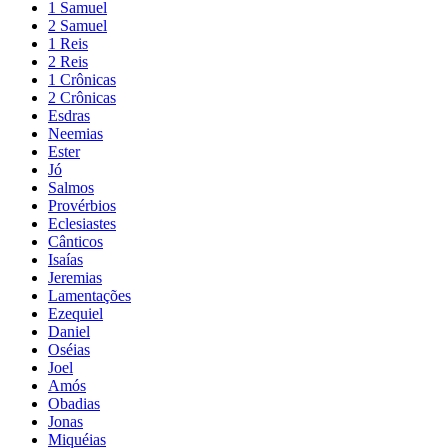
1 Samuel
2 Samuel
1 Reis
2 Reis
1 Crônicas
2 Crônicas
Esdras
Neemias
Ester
Jó
Salmos
Provérbios
Eclesiastes
Cânticos
Isaías
Jeremias
Lamentações
Ezequiel
Daniel
Oséias
Joel
Amós
Obadias
Jonas
Miquéias