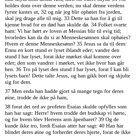
holdes
dom
over
denne
verden
;
nu
skal
denne
verdens
fyrste
kastes
ut
,
32
og
når
jeg
blir
ophøiet
fra
jorden
,
skal
jeg
drage
alle
til
mig
.
33
Dette
sa
han
for
å
gi
til
kjenne
hvad
for
en
død
han
skulde
dø
.
34
Folket
svarte
ham
:
Vi
har
hørt
av
loven
at
Messias
blir
til
evig
tid
;
hvorledes
kan
da
du
si
at
Menneskesønnen
skal
ophøies
?
Hvem
er
denne
Menneskesønn
?
35
Jesus
sa
da
til
dem
:
Ennu
en
kort
stund
er
lyset
iblandt
eder
;
vandre
den
stund
I
har
lyset
,
forat
ikke
mørket
skal
komme
over
eder
;
den
som
vandrer
i
mørket
,
vet
ikke
hvor
han
går
hen
.
36
Tro
på
lyset
den
stund
I
har
lyset
,
forat
I
kan
bli
lysets
barn
!
Dette
talte
Jesus
,
og
han
gikk
bort
og
skjulte
sig
for
dem
.
37
Men
enda
han
hadde
gjort
så
mange
tegn
for
deres
øine
,
trodde
de
ikke
på
ham
,
38
forat
det
ord
av
profeten
Esaias
skulde
opfylles
som
han
har
sagt
:
Herre
!
hvem
trodde
det
budskap
vi
hørte
,
og
for
hvem
blev
Herrens
arm
åpenbaret
?
39
Og
de
kunde
ikke
tro
,
fordi
Esaias
atter
har
sagt
:
40
Han
har
blindet
deres
øine
og
forherdet
deres
hjerte
,
forat
de
ikke