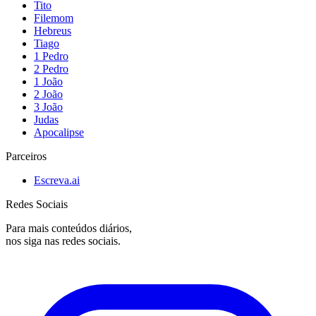
Tito
Filemom
Hebreus
Tiago
1 Pedro
2 Pedro
1 João
2 João
3 João
Judas
Apocalipse
Parceiros
Escreva.ai
Redes Sociais
Para mais conteúdos diários,
nos siga nas redes sociais.