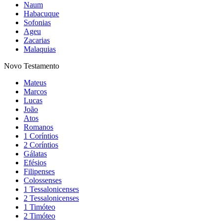
Naum
Habacuque
Sofonias
Ageu
Zacarias
Malaquias
Novo Testamento
Mateus
Marcos
Lucas
João
Atos
Romanos
1 Coríntios
2 Coríntios
Gálatas
Efésios
Filipenses
Colossenses
1 Tessalonicenses
2 Tessalonicenses
1 Timóteo
2 Timóteo