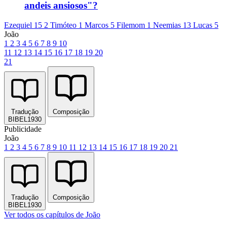
andeis ansiosos"?
Ezequiel 15
2 Timóteo 1
Marcos 5
Filemom 1
Neemias 13
Lucas 5
João
1
2
3
4
5
6
7
8
9
10
11
12
13
14
15
16
17
18
19
20
21
Tradução
Composição
BIBEL1930
Publicidade
João
1
2
3
4
5
6
7
8
9
10
11
12
13
14
15
16
17
18
19
20
21
Tradução
Composição
BIBEL1930
Ver todos os capítulos de João