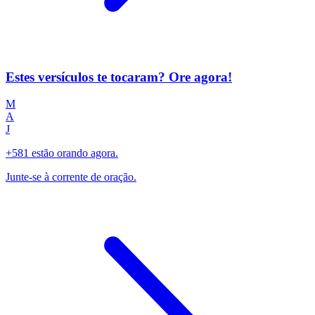
Estes versículos te tocaram? Ore agora!
M
A
J
+581 estão orando agora.
Junte-se à corrente de oração.