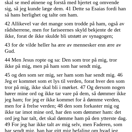
skal
se
med
øinene
og
forstå
med
hjertet
og
omvende
sig
,
så
jeg
kunde
læge
dem
.
41
Dette
sa
Esaias
fordi
han
så
hans
herlighet
og
talte
om
ham
.
42
Allikevel
var
det
mange
som
trodde
på
ham
,
også
av
rådsherrene
,
men
for
fariseernes
skyld
bekjente
de
det
ikke
,
forat
de
ikke
skulde
bli
utstøtt
av
synagogen
;
43
for
de
vilde
heller
ha
ære
av
mennesker
enn
ære
av
Gud
.
44
Men
Jesus
ropte
og
sa
:
Den
som
tror
på
mig
,
tror
ikke
på
mig
,
men
på
ham
som
har
sendt
mig
,
45
og
den
som
ser
mig
,
ser
ham
som
har
sendt
mig
.
46
Jeg
er
kommet
som
et
lys
til
verden
,
forat
hver
den
som
tror
på
mig
,
ikke
skal
bli
i
mørket
.
47
Og
dersom
nogen
hører
mine
ord
og
ikke
tar
vare
på
dem
,
så
dømmer
ikke
jeg
ham
;
for
jeg
er
ikke
kommet
for
å
dømme
verden
,
men
for
å
frelse
verden
;
48
den
som
forkaster
mig
og
ikke
tar
imot
mine
ord
,
har
den
som
dømmer
ham
:
det
ord
jeg
har
talt
,
det
skal
dømme
ham
på
den
ytterste
dag
.
49
For
jeg
har
ikke
talt
av
mig
selv
,
men
Faderen
,
som
har
sendt
mig
,
han
har
gitt
mig
befaling
om
hvad
jeg