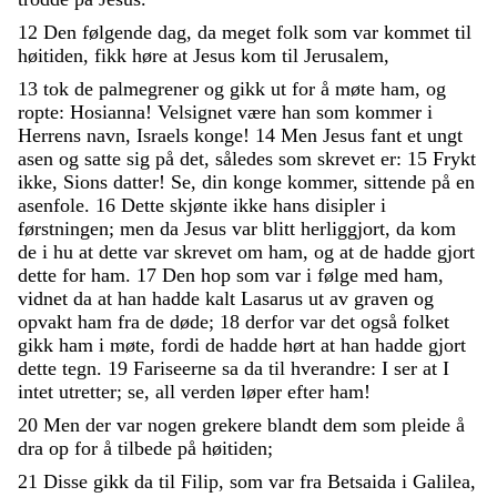
12
Den
følgende
dag
,
da
meget
folk
som
var
kommet
til
høitiden
,
fikk
høre
at
Jesus
kom
til
Jerusalem
,
13
tok
de
palmegrener
og
gikk
ut
for
å
møte
ham
,
og
ropte
:
Hosianna
!
Velsignet
være
han
som
kommer
i
Herrens
navn
,
Israels
konge
!
14
Men
Jesus
fant
et
ungt
asen
og
satte
sig
på
det
,
således
som
skrevet
er
:
15
Frykt
ikke
,
Sions
datter
!
Se
,
din
konge
kommer
,
sittende
på
en
asenfole
.
16
Dette
skjønte
ikke
hans
disipler
i
førstningen
;
men
da
Jesus
var
blitt
herliggjort
,
da
kom
de
i
hu
at
dette
var
skrevet
om
ham
,
og
at
de
hadde
gjort
dette
for
ham
.
17
Den
hop
som
var
i
følge
med
ham
,
vidnet
da
at
han
hadde
kalt
Lasarus
ut
av
graven
og
opvakt
ham
fra
de
døde
;
18
derfor
var
det
også
folket
gikk
ham
i
møte
,
fordi
de
hadde
hørt
at
han
hadde
gjort
dette
tegn
.
19
Fariseerne
sa
da
til
hverandre
:
I
ser
at
I
intet
utretter
;
se
,
all
verden
løper
efter
ham
!
20
Men
der
var
nogen
grekere
blandt
dem
som
pleide
å
dra
op
for
å
tilbede
på
høitiden
;
21
Disse
gikk
da
til
Filip
,
som
var
fra
Betsaida
i
Galilea
,