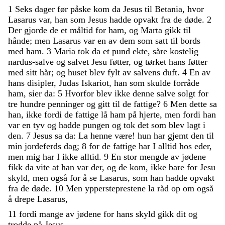
1
Seks
dager
før
påske
kom
da
Jesus
til
Betania
,
hvor
Lasarus
var
,
han
som
Jesus
hadde
opvakt
fra
de
døde
.
2
Der
gjorde
de
et
måltid
for
ham
,
og
Marta
gikk
til
hånde
;
men
Lasarus
var
en
av
dem
som
satt
til
bords
med
ham
.
3
Maria
tok
da
et
pund
ekte
,
såre
kostelig
nardus-salve
og
salvet
Jesu
føtter
,
og
tørket
hans
føtter
med
sitt
hår
;
og
huset
blev
fylt
av
salvens
duft
.
4
En
av
hans
disipler
,
Judas
Iskariot
,
han
som
skulde
forråde
ham
,
sier
da
:
5
Hvorfor
blev
ikke
denne
salve
solgt
for
tre
hundre
penninger
og
gitt
til
de
fattige
?
6
Men
dette
sa
han
,
ikke
fordi
de
fattige
lå
ham
på
hjerte
,
men
fordi
han
var
en
tyv
og
hadde
pungen
og
tok
det
som
blev
lagt
i
den
.
7
Jesus
sa
da
:
La
henne
være
!
hun
har
gjemt
den
til
min
jordeferds
dag
;
8
for
de
fattige
har
I
alltid
hos
eder
,
men
mig
har
I
ikke
alltid
.
9
En
stor
mengde
av
jødene
fikk
da
vite
at
han
var
der
,
og
de
kom
,
ikke
bare
for
Jesu
skyld
,
men
også
for
å
se
Lasarus
,
som
han
hadde
opvakt
fra
de
døde
.
10
Men
yppersteprestene
la
råd
op
om
også
å
drepe
Lasarus
,
11
fordi
mange
av
jødene
for
hans
skyld
gikk
dit
og
trodde
på
Jesus
.