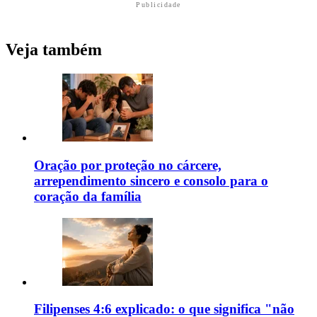
Publicidade
Veja também
Oração por proteção no cárcere,
arrependimento sincero e consolo para o
coração da família
Filipenses 4:6 explicado: o que significa "não