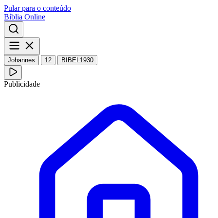
Pular para o conteúdo
Bíblia Online
Johannes
12
BIBEL1930
Publicidade