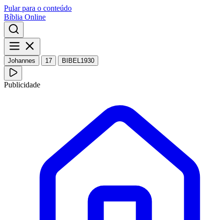
Pular para o conteúdo
Bíblia Online
Johannes
17
BIBEL1930
Publicidade