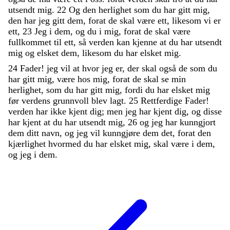
utsendt
mig
.
22
Og
den
herlighet
som
du
har
gitt
mig
,
den
har
jeg
gitt
dem
,
forat
de
skal
være
ett
,
likesom
vi
er
ett
,
23
Jeg
i
dem
,
og
du
i
mig
,
forat
de
skal
være
fullkommet
til
ett
,
så
verden
kan
kjenne
at
du
har
utsendt
mig
og
elsket
dem
,
likesom
du
har
elsket
mig
.
24
Fader
!
jeg
vil
at
hvor
jeg
er
,
der
skal
også
de
som
du
har
gitt
mig
,
være
hos
mig
,
forat
de
skal
se
min
herlighet
,
som
du
har
gitt
mig
,
fordi
du
har
elsket
mig
før
verdens
grunnvoll
blev
lagt
.
25
Rettferdige
Fader
!
verden
har
ikke
kjent
dig
;
men
jeg
har
kjent
dig
,
og
disse
har
kjent
at
du
har
utsendt
mig
,
26
og
jeg
har
kunngjort
dem
ditt
navn
,
og
jeg
vil
kunngjøre
dem
det
,
forat
den
kjærlighet
hvormed
du
har
elsket
mig
,
skal
være
i
dem
,
og
jeg
i
dem
.