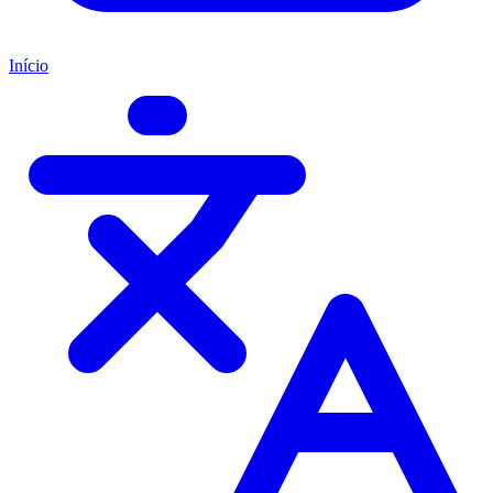
Início