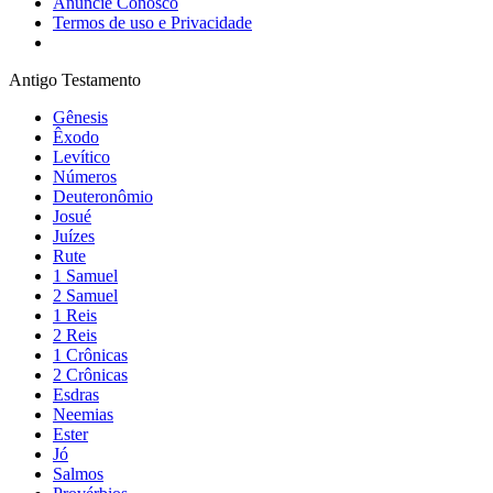
Anuncie Conosco
Termos de uso e Privacidade
Antigo Testamento
Gênesis
Êxodo
Levítico
Números
Deuteronômio
Josué
Juízes
Rute
1 Samuel
2 Samuel
1 Reis
2 Reis
1 Crônicas
2 Crônicas
Esdras
Neemias
Ester
Jó
Salmos