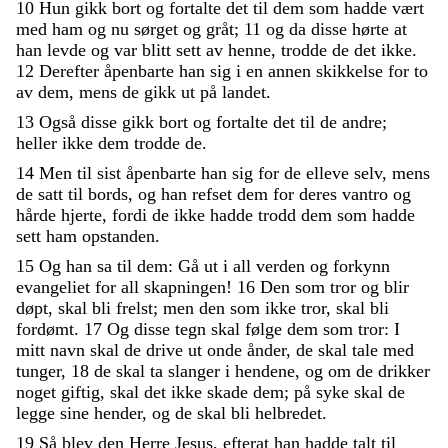
10
Hun
gikk
bort
og
fortalte
det
til
dem
som
hadde
vært
med
ham
og
nu
sørget
og
gråt
;
11
og
da
disse
hørte
at
han
levde
og
var
blitt
sett
av
henne
,
trodde
de
det
ikke
.
12
Derefter
åpenbarte
han
sig
i
en
annen
skikkelse
for
to
av
dem
,
mens
de
gikk
ut
på
landet
.
13
Også
disse
gikk
bort
og
fortalte
det
til
de
andre
;
heller
ikke
dem
trodde
de
.
14
Men
til
sist
åpenbarte
han
sig
for
de
elleve
selv
,
mens
de
satt
til
bords
,
og
han
refset
dem
for
deres
vantro
og
hårde
hjerte
,
fordi
de
ikke
hadde
trodd
dem
som
hadde
sett
ham
opstanden
.
15
Og
han
sa
til
dem
:
Gå
ut
i
all
verden
og
forkynn
evangeliet
for
all
skapningen
!
16
Den
som
tror
og
blir
døpt
,
skal
bli
frelst
;
men
den
som
ikke
tror
,
skal
bli
fordømt
.
17
Og
disse
tegn
skal
følge
dem
som
tror
:
I
mitt
navn
skal
de
drive
ut
onde
ånder
,
de
skal
tale
med
tunger
,
18
de
skal
ta
slanger
i
hendene
,
og
om
de
drikker
noget
giftig
,
skal
det
ikke
skade
dem
;
på
syke
skal
de
legge
sine
hender
,
og
de
skal
bli
helbredet
.
19
Så
blev
den
Herre
Jesus
,
efterat
han
hadde
talt
til