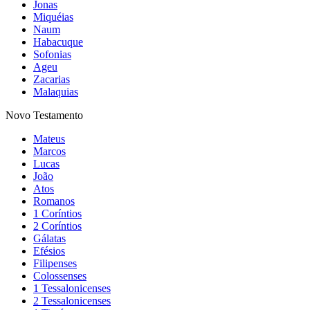
Jonas
Miquéias
Naum
Habacuque
Sofonias
Ageu
Zacarias
Malaquias
Novo Testamento
Mateus
Marcos
Lucas
João
Atos
Romanos
1 Coríntios
2 Coríntios
Gálatas
Efésios
Filipenses
Colossenses
1 Tessalonicenses
2 Tessalonicenses