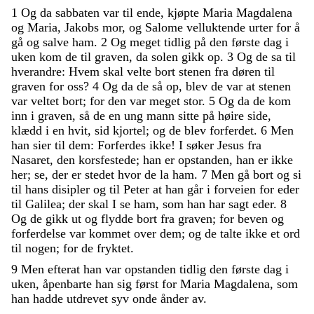
1
Og
da
sabbaten
var
til
ende
,
kjøpte
Maria
Magdalena
og
Maria
,
Jakobs
mor
,
og
Salome
velluktende
urter
for
å
gå
og
salve
ham
.
2
Og
meget
tidlig
på
den
første
dag
i
uken
kom
de
til
graven
,
da
solen
gikk
op
.
3
Og
de
sa
til
hverandre
:
Hvem
skal
velte
bort
stenen
fra
døren
til
graven
for
oss
?
4
Og
da
de
så
op
,
blev
de
var
at
stenen
var
veltet
bort
;
for
den
var
meget
stor
.
5
Og
da
de
kom
inn
i
graven
,
så
de
en
ung
mann
sitte
på
høire
side
,
klædd
i
en
hvit
,
sid
kjortel
;
og
de
blev
forferdet
.
6
Men
han
sier
til
dem
:
Forferdes
ikke
!
I
søker
Jesus
fra
Nasaret
,
den
korsfestede
;
han
er
opstanden
,
han
er
ikke
her
;
se
,
der
er
stedet
hvor
de
la
ham
.
7
Men
gå
bort
og
si
til
hans
disipler
og
til
Peter
at
han
går
i
forveien
for
eder
til
Galilea
;
der
skal
I
se
ham
,
som
han
har
sagt
eder
.
8
Og
de
gikk
ut
og
flydde
bort
fra
graven
;
for
beven
og
forferdelse
var
kommet
over
dem
;
og
de
talte
ikke
et
ord
til
nogen
;
for
de
fryktet
.
9
Men
efterat
han
var
opstanden
tidlig
den
første
dag
i
uken
,
åpenbarte
han
sig
først
for
Maria
Magdalena
,
som
han
hadde
utdrevet
syv
onde
ånder
av
.