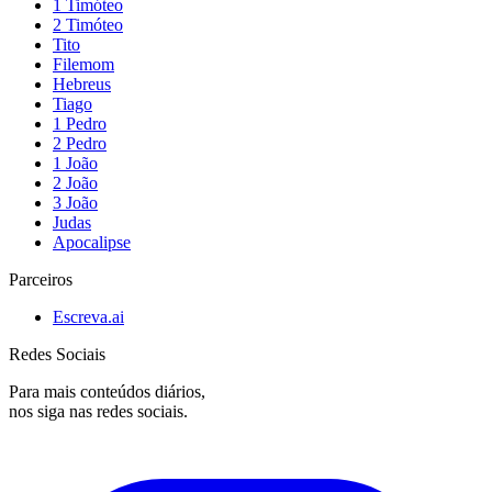
1 Timóteo
2 Timóteo
Tito
Filemom
Hebreus
Tiago
1 Pedro
2 Pedro
1 João
2 João
3 João
Judas
Apocalipse
Parceiros
Escreva.ai
Redes Sociais
Para mais conteúdos diários,
nos siga nas redes sociais.