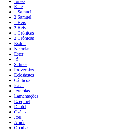
Juízes
Rute
1 Samuel
2 Samuel
1 Reis
2 Reis
1 Crônicas
2 Crônicas
Esdras
Neemias
Ester
Jó
Salmos
Provérbios
Eclesiastes
Cânticos
Isaías
Jeremias
Lamentações
Ezequiel
Daniel
Oséias
Joel
Amós
Obadias