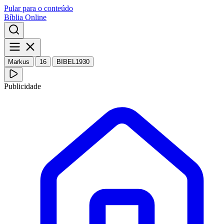
Pular para o conteúdo
Bíblia Online
Markus
16
BIBEL1930
Publicidade