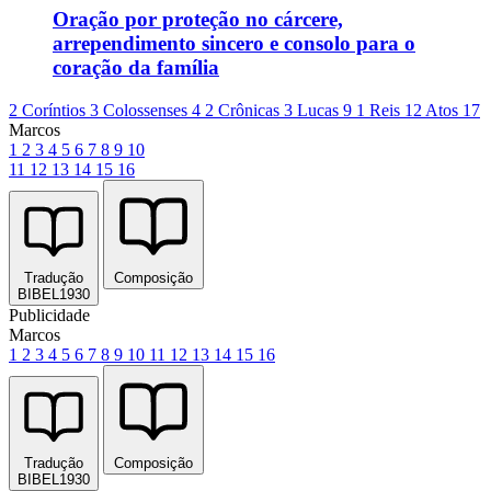
Oração por proteção no cárcere,
arrependimento sincero e consolo para o
coração da família
2 Coríntios 3
Colossenses 4
2 Crônicas 3
Lucas 9
1 Reis 12
Atos 17
Marcos
1
2
3
4
5
6
7
8
9
10
11
12
13
14
15
16
Tradução
Composição
BIBEL1930
Publicidade
Marcos
1
2
3
4
5
6
7
8
9
10
11
12
13
14
15
16
Tradução
Composição
BIBEL1930