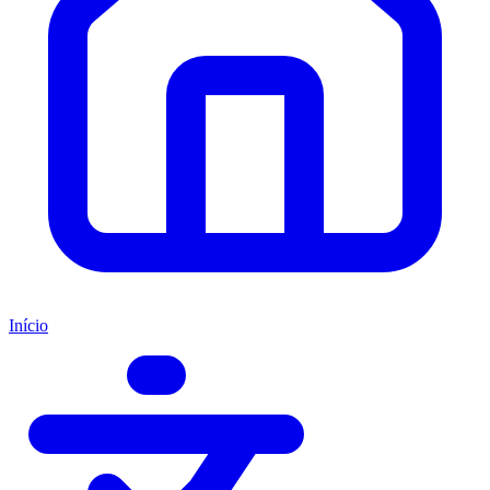
Início