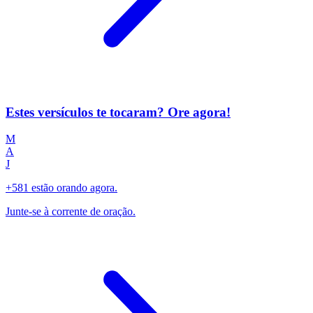
Estes versículos te tocaram? Ore agora!
M
A
J
+581 estão orando agora.
Junte-se à corrente de oração.