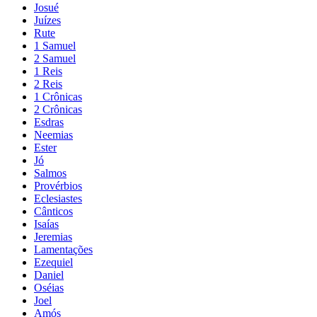
Josué
Juízes
Rute
1 Samuel
2 Samuel
1 Reis
2 Reis
1 Crônicas
2 Crônicas
Esdras
Neemias
Ester
Jó
Salmos
Provérbios
Eclesiastes
Cânticos
Isaías
Jeremias
Lamentações
Ezequiel
Daniel
Oséias
Joel
Amós