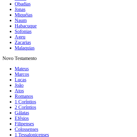
Obadias
Jonas
Miquéias
Naum
Habacuque
Sofonias
Ageu
Zacarias
Malaquias
Novo Testamento
Mateus
Marcos
Lucas
João
Atos
Romanos
1 Coríntios
2 Coríntios
Gálatas
Efésios
Filipenses
Colossenses
1 Tessalonicenses