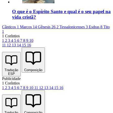
O que é o Espírito Santo e qual é o seu papel na
vida cristã?
Cânticos 1
Marcos 14
Gênesis 26
2 Tessalonicenses 3
Esdras 8
Tito
1
1 Coríntios
1
2
3
4
5
6
7
8
9
10
11
12
13
14
15
16
Tradução
Composição
ESP
Publicidade
1 Coríntios
1
2
3
4
5
6
7
8
9
10
11
12
13
14
15
16
Tradução
Composição