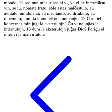
mondo
;
11
sed
nun
mi
skribas
al
vi
,
ke
vi
ne
intermiksu
vin
,
se
iu
,
nomata
frato
,
eble
estas
malĉastulo
,
aŭ
avidulo
,
aŭ
idolano
,
aŭ
insultanto
,
aŭ
drinkulo
,
aŭ
rabemulo
;
kun
tia
homo
eĉ
ne
kunmanĝu
.
12
Ĉar
kiel
koncernas
min
juĝi
la
eksterulojn
?
Ĉu
vi
ne
juĝas
la
internulojn
,
13
dum
la
eksterulojn
juĝas
Dio
?
Forigu
el
inter
vi
la
malvirtulon
.