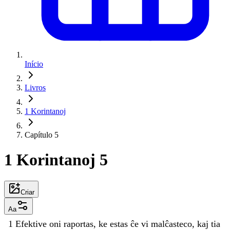
Início
Livros
1 Korintanoj
Capítulo 5
1 Korintanoj 5
Criar
Aa
1
Efektive
oni
raportas
,
ke
estas
ĉe
vi
malĉasteco
,
kaj
tia