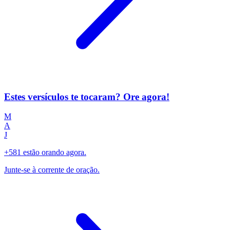
Estes versículos te tocaram? Ore agora!
M
A
J
+581 estão orando agora.
Junte-se à corrente de oração.