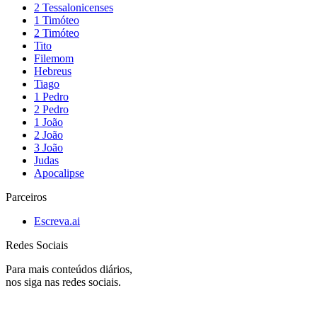
2 Tessalonicenses
1 Timóteo
2 Timóteo
Tito
Filemom
Hebreus
Tiago
1 Pedro
2 Pedro
1 João
2 João
3 João
Judas
Apocalipse
Parceiros
Escreva.ai
Redes Sociais
Para mais conteúdos diários,
nos siga nas redes sociais.