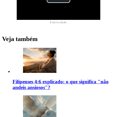
Publicidade
Veja também
Filipenses 4:6 explicado: o que significa "não
andeis ansiosos"?