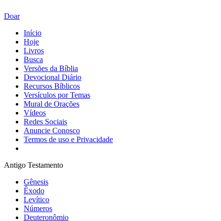
Doar
Início
Hoje
Livros
Busca
Versões da Bíblia
Devocional Diário
Recursos Bíblicos
Versículos por Temas
Mural de Orações
Vídeos
Redes Sociais
Anuncie Conosco
Termos de uso e Privacidade
Antigo Testamento
Gênesis
Êxodo
Levítico
Números
Deuteronômio