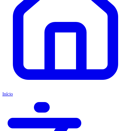
Início