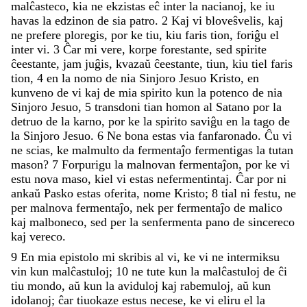
malĉasteco
,
kia
ne
ekzistas
eĉ
inter
la
nacianoj
,
ke
iu
havas
la
edzinon
de
sia
patro
.
2
Kaj
vi
bloveŝvelis
,
kaj
ne
prefere
ploregis
,
por
ke
tiu
,
kiu
faris
tion
,
foriĝu
el
inter
vi
.
3
Ĉar
mi
vere
,
korpe
forestante
,
sed
spirite
ĉeestante
,
jam
juĝis
,
kvazaŭ
ĉeestante
,
tiun
,
kiu
tiel
faris
tion
,
4
en
la
nomo
de
nia
Sinjoro
Jesuo
Kristo
,
en
kunveno
de
vi
kaj
de
mia
spirito
kun
la
potenco
de
nia
Sinjoro
Jesuo
,
5
transdoni
tian
homon
al
Satano
por
la
detruo
de
la
karno
,
por
ke
la
spirito
saviĝu
en
la
tago
de
la
Sinjoro
Jesuo
.
6
Ne
bona
estas
via
fanfaronado
.
Ĉu
vi
ne
scias
,
ke
malmulto
da
fermentaĵo
fermentigas
la
tutan
mason
?
7
Forpurigu
la
malnovan
fermentaĵon
,
por
ke
vi
estu
nova
maso
,
kiel
vi
estas
nefermentintaj
.
Ĉar
por
ni
ankaŭ
Pasko
estas
oferita
,
nome
Kristo
;
8
tial
ni
festu
,
ne
per
malnova
fermentaĵo
,
nek
per
fermentaĵo
de
malico
kaj
malboneco
,
sed
per
la
senfermenta
pano
de
sincereco
kaj
vereco
.
9
En
mia
epistolo
mi
skribis
al
vi
,
ke
vi
ne
intermiksu
vin
kun
malĉastuloj
;
10
ne
tute
kun
la
malĉastuloj
de
ĉi
tiu
mondo
,
aŭ
kun
la
aviduloj
kaj
rabemuloj
,
aŭ
kun
idolanoj
;
ĉar
tiuokaze
estus
necese
,
ke
vi
eliru
el
la