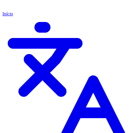
Início