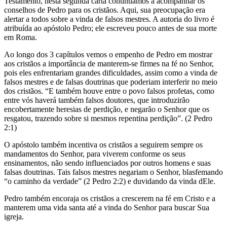
Testamento, nesta segunda carta continuamos a acompanhar os
conselhos de Pedro para os cristãos. Aqui, sua preocupação era
alertar a todos sobre a vinda de falsos mestres. A autoria do livro é
atribuída ao apóstolo Pedro; ele escreveu pouco antes de sua morte
em Roma.
Ao longo dos 3 capítulos vemos o empenho de Pedro em mostrar
aos cristãos a importância de manterem-se firmes na fé no Senhor,
pois eles enfrentariam grandes dificuldades, assim como a vinda de
falsos mestres e de falsas doutrinas que poderiam interferir no meio
dos cristãos. “E também houve entre o povo falsos profetas, como
entre vós haverá também falsos doutores, que introduzirão
encobertamente heresias de perdição, e negarão o Senhor que os
resgatou, trazendo sobre si mesmos repentina perdição”. (2 Pedro
2:1)
O apóstolo também incentiva os cristãos a seguirem sempre os
mandamentos do Senhor, para viverem conforme os seus
ensinamentos, não sendo influenciados por outros homens e suas
falsas doutrinas. Tais falsos mestres negariam o Senhor, blasfemando
“o caminho da verdade” (2 Pedro 2:2) e duvidando da vinda dEle.
Pedro também encoraja os cristãos a crescerem na fé em Cristo e a
manterem uma vida santa até a vinda do Senhor para buscar Sua
igreja.