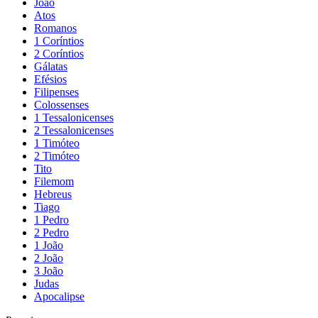
João
Atos
Romanos
1 Coríntios
2 Coríntios
Gálatas
Efésios
Filipenses
Colossenses
1 Tessalonicenses
2 Tessalonicenses
1 Timóteo
2 Timóteo
Tito
Filemom
Hebreus
Tiago
1 Pedro
2 Pedro
1 João
2 João
3 João
Judas
Apocalipse