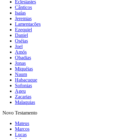
Eclesiastes
Cânticos
Isaías
Jeremias
Lamentações
Ezequiel
Daniel
Oséias
Joel
Amós
Obadias
Jonas
Miquéias
Naum
Habacuque
Sofonias
Ageu
Zacarias
Malaquias
Novo Testamento
Mateus
Marcos
Lucas