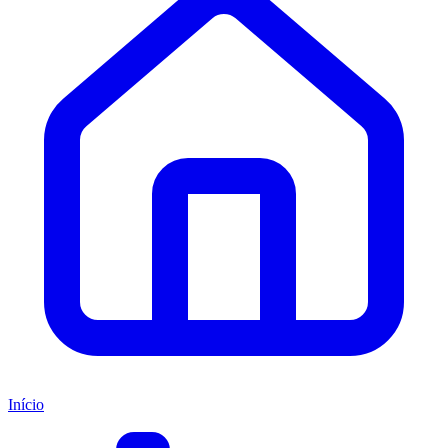
Início