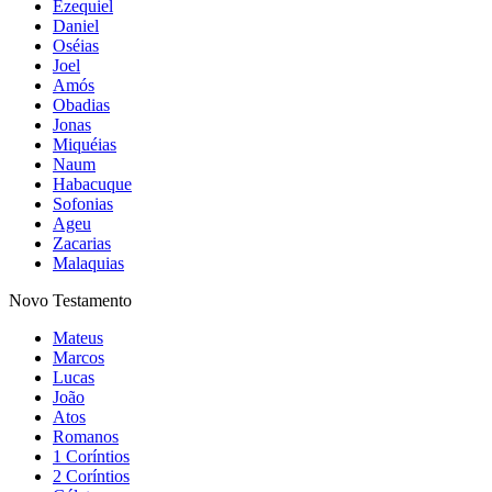
Ezequiel
Daniel
Oséias
Joel
Amós
Obadias
Jonas
Miquéias
Naum
Habacuque
Sofonias
Ageu
Zacarias
Malaquias
Novo Testamento
Mateus
Marcos
Lucas
João
Atos
Romanos
1 Coríntios
2 Coríntios