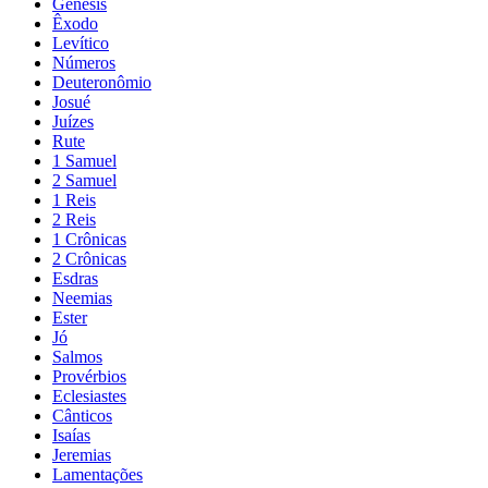
Gênesis
Êxodo
Levítico
Números
Deuteronômio
Josué
Juízes
Rute
1 Samuel
2 Samuel
1 Reis
2 Reis
1 Crônicas
2 Crônicas
Esdras
Neemias
Ester
Jó
Salmos
Provérbios
Eclesiastes
Cânticos
Isaías
Jeremias
Lamentações