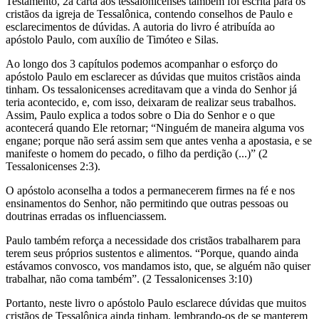
Testamento, 2a carta aos tessalonicenses também foi escrita para os
cristãos da igreja de Tessalônica, contendo conselhos de Paulo e
esclarecimentos de dúvidas. A autoria do livro é atribuída ao
apóstolo Paulo, com auxílio de Timóteo e Silas.
Ao longo dos 3 capítulos podemos acompanhar o esforço do
apóstolo Paulo em esclarecer as dúvidas que muitos cristãos ainda
tinham. Os tessalonicenses acreditavam que a vinda do Senhor já
teria acontecido, e, com isso, deixaram de realizar seus trabalhos.
Assim, Paulo explica a todos sobre o Dia do Senhor e o que
acontecerá quando Ele retornar; “Ninguém de maneira alguma vos
engane; porque não será assim sem que antes venha a apostasia, e se
manifeste o homem do pecado, o filho da perdição (...)” (2
Tessalonicenses 2:3).
O apóstolo aconselha a todos a permanecerem firmes na fé e nos
ensinamentos do Senhor, não permitindo que outras pessoas ou
doutrinas erradas os influenciassem.
Paulo também reforça a necessidade dos cristãos trabalharem para
terem seus próprios sustentos e alimentos. “Porque, quando ainda
estávamos convosco, vos mandamos isto, que, se alguém não quiser
trabalhar, não coma também”. (2 Tessalonicenses 3:10)
Portanto, neste livro o apóstolo Paulo esclarece dúvidas que muitos
cristãos de Tessalônica ainda tinham, lembrando-os de se manterem