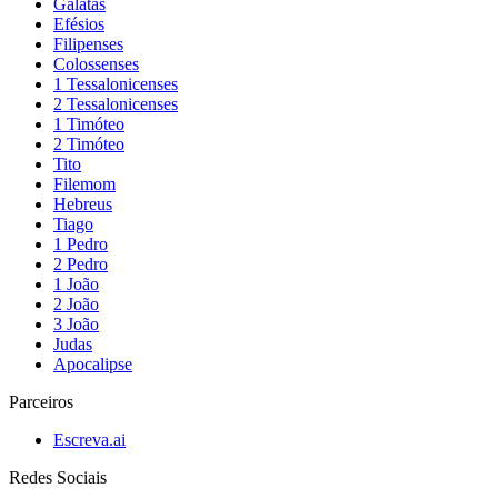
Gálatas
Efésios
Filipenses
Colossenses
1 Tessalonicenses
2 Tessalonicenses
1 Timóteo
2 Timóteo
Tito
Filemom
Hebreus
Tiago
1 Pedro
2 Pedro
1 João
2 João
3 João
Judas
Apocalipse
Parceiros
Escreva.ai
Redes Sociais