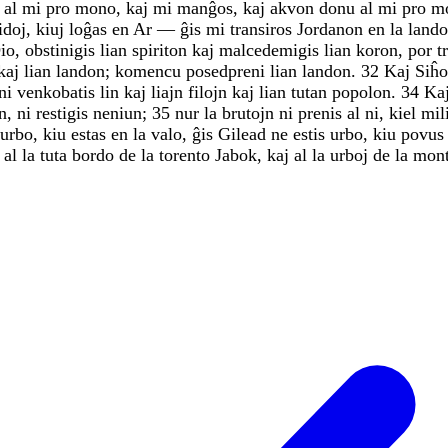
u
al
mi
pro
mono
,
kaj
mi
manĝos
,
kaj
akvon
donu
al
mi
pro
m
doj
,
kiuj
loĝas
en
Ar
—
ĝis
mi
transiros
Jordanon
en
la
land
io
,
obstinigis
lian
spiriton
kaj
malcedemigis
lian
koron
,
por
t
kaj
lian
landon
;
komencu
posedpreni
lian
landon
.
32
Kaj
Siĥ
ni
venkobatis
lin
kaj
liajn
filojn
kaj
lian
tutan
popolon
.
34
Ka
n
,
ni
restigis
neniun
;
35
nur
la
brutojn
ni
prenis
al
ni
,
kiel
mil
urbo
,
kiu
estas
en
la
valo
,
ĝis
Gilead
ne
estis
urbo
,
kiu
povu
,
al
la
tuta
bordo
de
la
torento
Jabok
,
kaj
al
la
urboj
de
la
mon