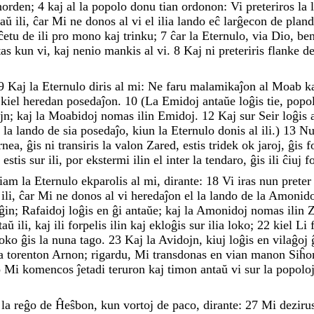
norden
;
4
kaj
al
la
popolo
donu
tian
ordonon
:
Vi
preteriros
la
raŭ
ili
,
ĉar
Mi
ne
donos
al
vi
el
ilia
lando
eĉ
larĝecon
de
plan
ĉetu
de
ili
pro
mono
kaj
trinku
;
7
ĉar
la
Eternulo
,
via
Dio
,
be
tas
kun
vi
,
kaj
nenio
mankis
al
vi
.
8
Kaj
ni
preteriris
flanke
d
9
Kaj
la
Eternulo
diris
al
mi
:
Ne
faru
malamikaĵon
al
Moab
k
n
kiel
heredan
posedaĵon
.
10
(
La
Emidoj
antaŭe
loĝis
tie
,
popo
jn
;
kaj
la
Moabidoj
nomas
ilin
Emidoj
.
12
Kaj
sur
Seir
loĝis
n
la
lando
de
sia
posedaĵo
,
kiun
la
Eternulo
donis
al
ili
.
)
13
N
rnea
,
ĝis
ni
transiris
la
valon
Zared
,
estis
tridek
ok
jaroj
,
ĝis
f
o
estis
sur
ili
,
por
ekstermi
ilin
el
inter
la
tendaro
,
ĝis
ili
ĉiuj
f
tiam
la
Eternulo
ekparolis
al
mi
,
dirante
:
18
Vi
iras
nun
prete
ŭ
ili
,
ĉar
Mi
ne
donos
al
vi
heredaĵon
el
la
lando
de
la
Amonido
ĝin
;
Rafaidoj
loĝis
en
ĝi
antaŭe
;
kaj
la
Amonidoj
nomas
ilin
taŭ
ili
,
kaj
ili
forpelis
ilin
kaj
ekloĝis
sur
ilia
loko
;
22
kiel
Li
loko
ĝis
la
nuna
tago
.
23
Kaj
la
Avidojn
,
kiuj
loĝis
en
vilaĝoj
la
torenton
Arnon
;
rigardu
,
Mi
transdonas
en
vian
manon
Siĥo
o
Mi
komencos
ĵetadi
teruron
kaj
timon
antaŭ
vi
sur
la
popolo
,
la
reĝo
de
Ĥeŝbon
,
kun
vortoj
de
paco
,
dirante
:
27
Mi
deziru