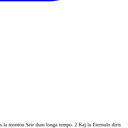
is
la
monton
Seir
dum
longa
tempo
.
2
Kaj
la
Eternulo
diris