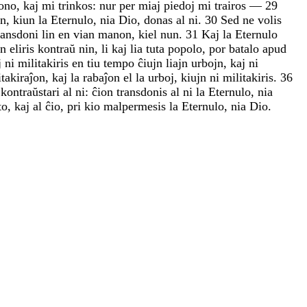
ono
,
kaj
mi
trinkos
:
nur
per
miaj
piedoj
mi
trairos
—
29
on
,
kiun
la
Eternulo
,
nia
Dio
,
donas
al
ni
.
30
Sed
ne
volis
ransdoni
lin
en
vian
manon
,
kiel
nun
.
31
Kaj
la
Eternulo
on
eliris
kontraŭ
nin
,
li
kaj
lia
tuta
popolo
,
por
batalo
apud
j
ni
militakiris
en
tiu
tempo
ĉiujn
liajn
urbojn
,
kaj
ni
itakiraĵon
,
kaj
la
rabaĵon
el
la
urboj
,
kiujn
ni
militakiris
.
36
s
kontraŭstari
al
ni
:
ĉion
transdonis
al
ni
la
Eternulo
,
nia
to
,
kaj
al
ĉio
,
pri
kio
malpermesis
la
Eternulo
,
nia
Dio
.