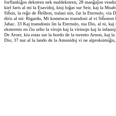
forflankiĝos
dekstren
nek
maldekstren
;
28
manĝaĵon
vend
kiel
faris
al
mi
la
Esavidoj
,
kiuj
loĝas
sur
Seir
,
kaj
la
Moabi
Siĥon
,
la
reĝo
de
Ĥeŝbon
,
tralasi
nin
,
ĉar
la
Eternulo
,
via
D
diris
al
mi
:
Rigardu
,
Mi
komencas
transdoni
al
vi
Siĥonon
Jahac
.
33
Kaj
transdonis
lin
la
Eternulo
,
nia
Dio
,
al
ni
,
kaj
ekstermis
en
ĉiu
urbo
la
virojn
kaj
la
virinojn
kaj
la
infanoj
De
Aroer
,
kiu
estas
sur
la
bordo
de
la
torento
Arnon
,
kaj
la
Dio
;
37
nur
al
la
lando
de
la
Amonidoj
vi
ne
alproksimiĝis