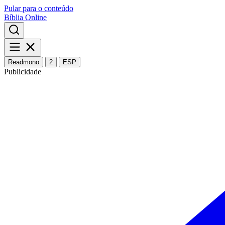
Pular para o conteúdo
Bíblia Online
Readmono
2
ESP
Publicidade