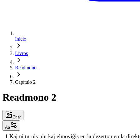
Início
Livros
Readmono
Capítulo 2
Readmono 2
Criar
Aa
1
Kaj
ni
turnis
nin
kaj
elmoviĝis
en
la
dezerton
en
la
direk