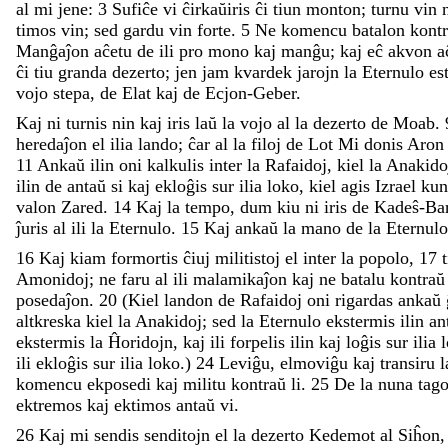
al
mi
jene
:
3
Sufiĉe
vi
ĉirkaŭiris
ĉi
tiun
monton
;
turnu
vin
timos
vin
;
sed
gardu
vin
forte
.
5
Ne
komencu
batalon
kont
Manĝaĵon
aĉetu
de
ili
pro
mono
kaj
manĝu
;
kaj
eĉ
akvon
a
ĉi
tiu
granda
dezerto
;
jen
jam
kvardek
jarojn
la
Eternulo
es
vojo
stepa
,
de
Elat
kaj
de
Ecjon-Geber
.
Kaj
ni
turnis
nin
kaj
iris
laŭ
la
vojo
al
la
dezerto
de
Moab
.
heredaĵon
el
ilia
lando
;
ĉar
al
la
filoj
de
Lot
Mi
donis
Aro
11
Ankaŭ
ilin
oni
kalkulis
inter
la
Rafaidoj
,
kiel
la
Anakido
ilin
de
antaŭ
si
kaj
ekloĝis
sur
ilia
loko
,
kiel
agis
Izrael
ku
valon
Zared
.
14
Kaj
la
tempo
,
dum
kiu
ni
iris
de
Kadeŝ-Ba
ĵuris
al
ili
la
Eternulo
.
15
Kaj
ankaŭ
la
mano
de
la
Eternul
16
Kaj
kiam
formortis
ĉiuj
militistoj
el
inter
la
popolo
,
17
Amonidoj
;
ne
faru
al
ili
malamikaĵon
kaj
ne
batalu
kontra
posedaĵon
.
20
(
Kiel
landon
de
Rafaidoj
oni
rigardas
ankaŭ
altkreska
kiel
la
Anakidoj
;
sed
la
Eternulo
ekstermis
ilin
an
ekstermis
la
Ĥoridojn
,
kaj
ili
forpelis
ilin
kaj
loĝis
sur
ilia
ili
ekloĝis
sur
ilia
loko
.
)
24
Leviĝu
,
elmoviĝu
kaj
transiru
komencu
ekposedi
kaj
militu
kontraŭ
li
.
25
De
la
nuna
tag
ektremos
kaj
ektimos
antaŭ
vi
.
26
Kaj
mi
sendis
senditojn
el
la
dezerto
Kedemot
al
Siĥon