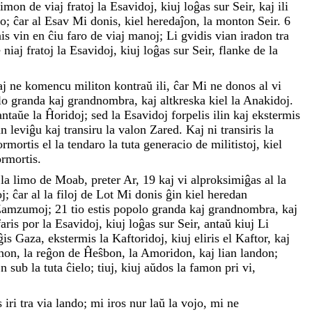
limon
de
viaj
fratoj
la
Esavidoj
,
kiuj
loĝas
sur
Seir
,
kaj
ili
do
;
ĉar
al
Esav
Mi
donis
,
kiel
heredaĵon
,
la
monton
Seir
.
6
nis
vin
en
ĉiu
faro
de
viaj
manoj
;
Li
gvidis
vian
iradon
tra
e
niaj
fratoj
la
Esavidoj
,
kiuj
loĝas
sur
Seir
,
flanke
de
la
aj
ne
komencu
militon
kontraŭ
ili
,
ĉar
Mi
ne
donos
al
vi
lo
granda
kaj
grandnombra
,
kaj
altkreska
kiel
la
Anakidoj
.
antaŭe
la
Ĥoridoj
;
sed
la
Esavidoj
forpelis
ilin
kaj
ekstermis
un
leviĝu
kaj
transiru
la
valon
Zared
.
Kaj
ni
transiris
la
ormortis
el
la
tendaro
la
tuta
generacio
de
militistoj
,
kiel
ormortis
.
r
la
limo
de
Moab
,
preter
Ar
,
19
kaj
vi
alproksimiĝas
al
la
j
;
ĉar
al
la
filoj
de
Lot
Mi
donis
ĝin
kiel
heredan
Zamzumoj
;
21
tio
estis
popolo
granda
kaj
grandnombra
,
kaj
faris
por
la
Esavidoj
,
kiuj
loĝas
sur
Seir
,
antaŭ
kiuj
Li
ĝis
Gaza
,
ekstermis
la
Kaftoridoj
,
kiuj
eliris
el
Kaftor
,
kaj
non
,
la
reĝon
de
Ĥeŝbon
,
la
Amoridon
,
kaj
lian
landon
;
jn
sub
la
tuta
ĉielo
;
tiuj
,
kiuj
aŭdos
la
famon
pri
vi
,
s
iri
tra
via
lando
;
mi
iros
nur
laŭ
la
vojo
,
mi
ne