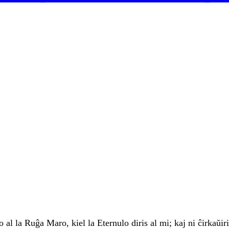
to
al
la
Ruĝa
Maro
,
kiel
la
Eternulo
diris
al
mi
;
kaj
ni
ĉirkaŭir