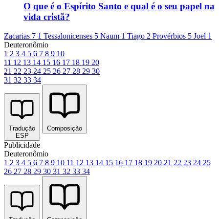
O que é o Espírito Santo e qual é o seu papel na
vida cristã?
Zacarias 7
1 Tessalonicenses 5
Naum 1
Tiago 2
Provérbios 5
Joel 1
Deuteronômio
1
2
3
4
5
6
7
8
9
10
11
12
13
14
15
16
17
18
19
20
21
22
23
24
25
26
27
28
29
30
31
32
33
34
Tradução
Composição
ESP
Publicidade
Deuteronômio
1
2
3
4
5
6
7
8
9
10
11
12
13
14
15
16
17
18
19
20
21
22
23
24
25
26
27
28
29
30
31
32
33
34