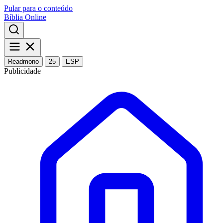
Pular para o conteúdo
Bíblia Online
Readmono
25
ESP
Publicidade