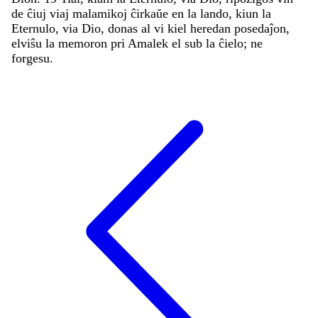
de
ĉiuj
viaj
malamikoj
ĉirkaŭe
en
la
lando
,
kiun
la
Eternulo
,
via
Dio
,
donas
al
vi
kiel
heredan
posedaĵon
,
elviŝu
la
memoron
pri
Amalek
el
sub
la
ĉielo
;
ne
forgesu
.