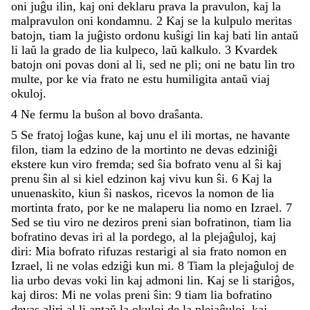
oni
juĝu
ilin
,
kaj
oni
deklaru
prava
la
pravulon
,
kaj
la
malpravulon
oni
kondamnu
.
2
Kaj
se
la
kulpulo
meritas
batojn
,
tiam
la
juĝisto
ordonu
kuŝigi
lin
kaj
bati
lin
antaŭ
li
laŭ
la
grado
de
lia
kulpeco
,
laŭ
kalkulo
.
3
Kvardek
batojn
oni
povas
doni
al
li
,
sed
ne
pli
;
oni
ne
batu
lin
tro
multe
,
por
ke
via
frato
ne
estu
humiligita
antaŭ
viaj
okuloj
.
4
Ne
fermu
la
buŝon
al
bovo
draŝanta
.
5
Se
fratoj
loĝas
kune
,
kaj
unu
el
ili
mortas
,
ne
havante
filon
,
tiam
la
edzino
de
la
mortinto
ne
devas
edziniĝi
ekstere
kun
viro
fremda
;
sed
ŝia
bofrato
venu
al
ŝi
kaj
prenu
ŝin
al
si
kiel
edzinon
kaj
vivu
kun
ŝi
.
6
Kaj
la
unuenaskito
,
kiun
ŝi
naskos
,
ricevos
la
nomon
de
lia
mortinta
frato
,
por
ke
ne
malaperu
lia
nomo
en
Izrael
.
7
Sed
se
tiu
viro
ne
deziros
preni
sian
bofratinon
,
tiam
lia
bofratino
devas
iri
al
la
pordego
,
al
la
plejaĝuloj
,
kaj
diri
:
Mia
bofrato
rifuzas
restarigi
al
sia
frato
nomon
en
Izrael
,
li
ne
volas
edziĝi
kun
mi
.
8
Tiam
la
plejaĝuloj
de
lia
urbo
devas
voki
lin
kaj
admoni
lin
.
Kaj
se
li
stariĝos
,
kaj
diros
:
Mi
ne
volas
preni
ŝin
:
9
tiam
lia
bofratino
devas
aliri
al
li
antaŭ
la
okuloj
de
la
plejaĝuloj
,
kaj