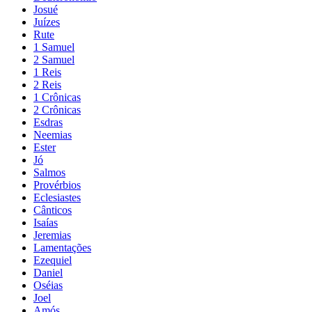
Josué
Juízes
Rute
1 Samuel
2 Samuel
1 Reis
2 Reis
1 Crônicas
2 Crônicas
Esdras
Neemias
Ester
Jó
Salmos
Provérbios
Eclesiastes
Cânticos
Isaías
Jeremias
Lamentações
Ezequiel
Daniel
Oséias
Joel
Amós