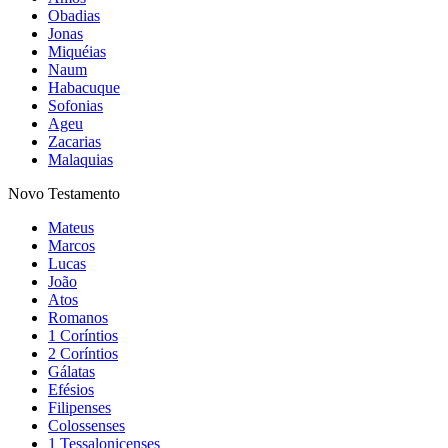
Obadias
Jonas
Miquéias
Naum
Habacuque
Sofonias
Ageu
Zacarias
Malaquias
Novo Testamento
Mateus
Marcos
Lucas
João
Atos
Romanos
1 Coríntios
2 Coríntios
Gálatas
Efésios
Filipenses
Colossenses
1 Tessalonicenses