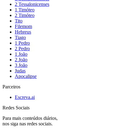
2 Tessalonicenses
1 Timóteo
2 Timóteo
Tito
Filemom
Hebreus
Tiago
1 Pedro
2 Pedro
1 João
2 João
3 João
Judas
Apocalipse
Parceiros
Escreva.ai
Redes Sociais
Para mais conteúdos diários,
nos siga nas redes sociais.