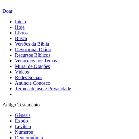
Doar
Início
Hoje
Livros
Busca
Versões da Bíblia
Devocional Diário
Recursos Bíblicos
Versículos por Temas
Mural de Orações
Vídeos
Redes Sociais
Anuncie Conosco
Termos de uso e Privacidade
Antigo Testamento
Gênesis
Êxodo
Levítico
Números
Deuteronômio