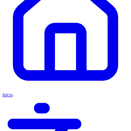
Início