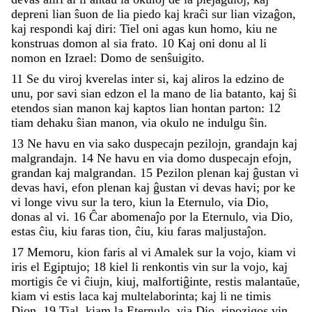
depreni
lian
ŝuon
de
lia
piedo
kaj
kraĉi
sur
lian
vizaĝon
,
kaj
respondi
kaj
diri
:
Tiel
oni
agas
kun
homo
,
kiu
ne
konstruas
domon
al
sia
frato
.
10
Kaj
oni
donu
al
li
nomon
en
Izrael
:
Domo
de
senŝuigito
.
11
Se
du
viroj
kverelas
inter
si
,
kaj
aliros
la
edzino
de
unu
,
por
savi
sian
edzon
el
la
mano
de
lia
batanto
,
kaj
ŝi
etendos
sian
manon
kaj
kaptos
lian
hontan
parton
:
12
tiam
dehaku
ŝian
manon
,
via
okulo
ne
indulgu
ŝin
.
13
Ne
havu
en
via
sako
duspecajn
pezilojn
,
grandajn
kaj
malgrandajn
.
14
Ne
havu
en
via
domo
duspecajn
efojn
,
grandan
kaj
malgrandan
.
15
Pezilon
plenan
kaj
ĝustan
vi
devas
havi
,
efon
plenan
kaj
ĝustan
vi
devas
havi
;
por
ke
vi
longe
vivu
sur
la
tero
,
kiun
la
Eternulo
,
via
Dio
,
donas
al
vi
.
16
Ĉar
abomenaĵo
por
la
Eternulo
,
via
Dio
,
estas
ĉiu
,
kiu
faras
tion
,
ĉiu
,
kiu
faras
maljustaĵon
.
17
Memoru
,
kion
faris
al
vi
Amalek
sur
la
vojo
,
kiam
vi
iris
el
Egiptujo
;
18
kiel
li
renkontis
vin
sur
la
vojo
,
kaj
mortigis
ĉe
vi
ĉiujn
,
kiuj
,
malfortiĝinte
,
restis
malantaŭe
,
kiam
vi
estis
laca
kaj
multelaborinta
;
kaj
li
ne
timis
Dion
.
19
Tial
,
kiam
la
Eternulo
,
via
Dio
,
ripozigos
vin