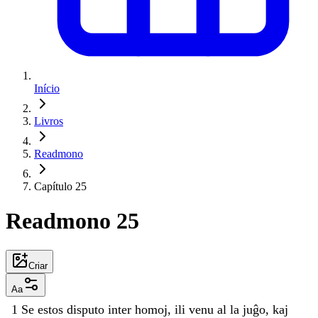
Início
Livros
Readmono
Capítulo 25
Readmono 25
Criar
Aa
1
Se
estos
disputo
inter
homoj
,
ili
venu
al
la
juĝo
,
kaj