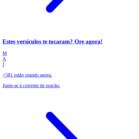
Estes versículos te tocaram? Ore agora!
M
A
J
+581 estão orando agora.
Junte-se à corrente de oração.