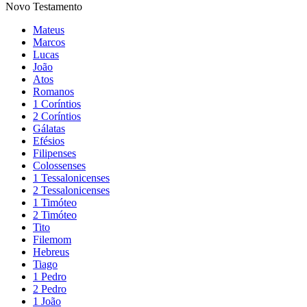
Novo Testamento
Mateus
Marcos
Lucas
João
Atos
Romanos
1 Coríntios
2 Coríntios
Gálatas
Efésios
Filipenses
Colossenses
1 Tessalonicenses
2 Tessalonicenses
1 Timóteo
2 Timóteo
Tito
Filemom
Hebreus
Tiago
1 Pedro
2 Pedro
1 João