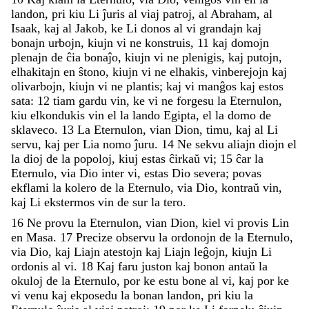
landon
,
pri
kiu
Li
ĵuris
al
viaj
patroj
,
al
Abraham
,
al
Isaak
,
kaj
al
Jakob
,
ke
Li
donos
al
vi
grandajn
kaj
bonajn
urbojn
,
kiujn
vi
ne
konstruis
,
11
kaj
domojn
plenajn
de
ĉia
bonaĵo
,
kiujn
vi
ne
plenigis
,
kaj
putojn
,
elhakitajn
en
ŝtono
,
kiujn
vi
ne
elhakis
,
vinberejojn
kaj
olivarbojn
,
kiujn
vi
ne
plantis
;
kaj
vi
manĝos
kaj
estos
sata
:
12
tiam
gardu
vin
,
ke
vi
ne
forgesu
la
Eternulon
,
kiu
elkondukis
vin
el
la
lando
Egipta
,
el
la
domo
de
sklaveco
.
13
La
Eternulon
,
vian
Dion
,
timu
,
kaj
al
Li
servu
,
kaj
per
Lia
nomo
ĵuru
.
14
Ne
sekvu
aliajn
diojn
el
la
dioj
de
la
popoloj
,
kiuj
estas
ĉirkaŭ
vi
;
15
ĉar
la
Eternulo
,
via
Dio
inter
vi
,
estas
Dio
severa
;
povas
ekflami
la
kolero
de
la
Eternulo
,
via
Dio
,
kontraŭ
vin
,
kaj
Li
ekstermos
vin
de
sur
la
tero
.
16
Ne
provu
la
Eternulon
,
vian
Dion
,
kiel
vi
provis
Lin
en
Masa
.
17
Precize
observu
la
ordonojn
de
la
Eternulo
,
via
Dio
,
kaj
Liajn
atestojn
kaj
Liajn
leĝojn
,
kiujn
Li
ordonis
al
vi
.
18
Kaj
faru
juston
kaj
bonon
antaŭ
la
okuloj
de
la
Eternulo
,
por
ke
estu
bone
al
vi
,
kaj
por
ke
vi
venu
kaj
ekposedu
la
bonan
landon
,
pri
kiu
la