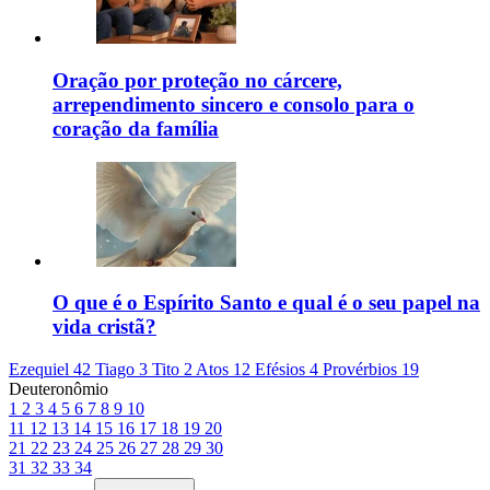
Oração por proteção no cárcere,
arrependimento sincero e consolo para o
coração da família
O que é o Espírito Santo e qual é o seu papel na
vida cristã?
Ezequiel 42
Tiago 3
Tito 2
Atos 12
Efésios 4
Provérbios 19
Deuteronômio
1
2
3
4
5
6
7
8
9
10
11
12
13
14
15
16
17
18
19
20
21
22
23
24
25
26
27
28
29
30
31
32
33
34