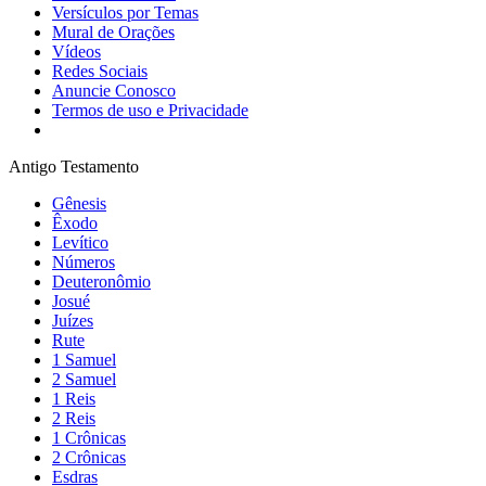
Versículos por Temas
Mural de Orações
Vídeos
Redes Sociais
Anuncie Conosco
Termos de uso e Privacidade
Antigo Testamento
Gênesis
Êxodo
Levítico
Números
Deuteronômio
Josué
Juízes
Rute
1 Samuel
2 Samuel
1 Reis
2 Reis
1 Crônicas
2 Crônicas
Esdras