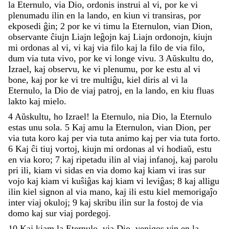
la
Eternulo
,
via
Dio
,
ordonis
instrui
al
vi
,
por
ke
vi
plenumadu
ilin
en
la
lando
,
en
kiun
vi
transiras
,
por
ekposedi
ĝin
;
2
por
ke
vi
timu
la
Eternulon
,
vian
Dion
,
observante
ĉiujn
Liajn
leĝojn
kaj
Liajn
ordonojn
,
kiujn
mi
ordonas
al
vi
,
vi
kaj
via
filo
kaj
la
filo
de
via
filo
,
dum
via
tuta
vivo
,
por
ke
vi
longe
vivu
.
3
Aŭskultu
do
,
Izrael
,
kaj
observu
,
ke
vi
plenumu
,
por
ke
estu
al
vi
bone
,
kaj
por
ke
vi
tre
multiĝu
,
kiel
diris
al
vi
la
Eternulo
,
la
Dio
de
viaj
patroj
,
en
la
lando
,
en
kiu
fluas
lakto
kaj
mielo
.
4
Aŭskultu
,
ho
Izrael
!
la
Eternulo
,
nia
Dio
,
la
Eternulo
estas
unu
sola
.
5
Kaj
amu
la
Eternulon
,
vian
Dion
,
per
via
tuta
koro
kaj
per
via
tuta
animo
kaj
per
via
tuta
forto
.
6
Kaj
ĉi
tiuj
vortoj
,
kiujn
mi
ordonas
al
vi
hodiaŭ
,
estu
en
via
koro
;
7
kaj
ripetadu
ilin
al
viaj
infanoj
,
kaj
parolu
pri
ili
,
kiam
vi
sidas
en
via
domo
kaj
kiam
vi
iras
sur
vojo
kaj
kiam
vi
kuŝiĝas
kaj
kiam
vi
leviĝas
;
8
kaj
alligu
ilin
kiel
signon
al
via
mano
,
kaj
ili
estu
kiel
memorigaĵo
inter
viaj
okuloj
;
9
kaj
skribu
ilin
sur
la
fostoj
de
via
domo
kaj
sur
viaj
pordegoj
.
10
Kaj
kiam
la
Eternulo
,
via
Dio
,
venigos
vin
en
la