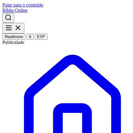
Pular para o conteúdo
Bíblia Online
Readmono
6
ESP
Publicidade