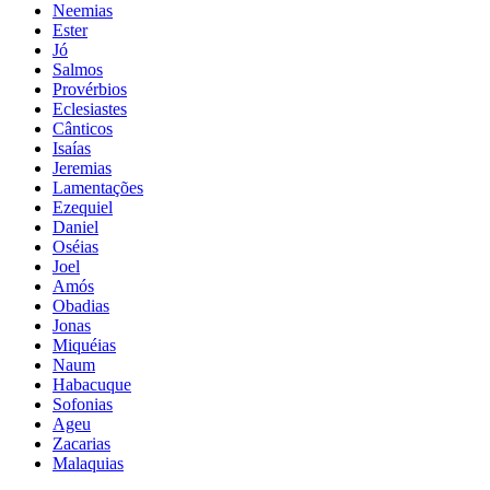
Neemias
Ester
Jó
Salmos
Provérbios
Eclesiastes
Cânticos
Isaías
Jeremias
Lamentações
Ezequiel
Daniel
Oséias
Joel
Amós
Obadias
Jonas
Miquéias
Naum
Habacuque
Sofonias
Ageu
Zacarias
Malaquias