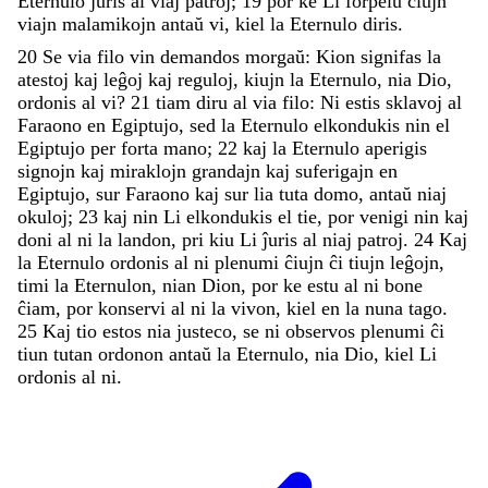
Eternulo
ĵuris
al
viaj
patroj
;
19
por
ke
Li
forpelu
ĉiujn
viajn
malamikojn
antaŭ
vi
,
kiel
la
Eternulo
diris
.
20
Se
via
filo
vin
demandos
morgaŭ
:
Kion
signifas
la
atestoj
kaj
leĝoj
kaj
reguloj
,
kiujn
la
Eternulo
,
nia
Dio
,
ordonis
al
vi
?
21
tiam
diru
al
via
filo
:
Ni
estis
sklavoj
al
Faraono
en
Egiptujo
,
sed
la
Eternulo
elkondukis
nin
el
Egiptujo
per
forta
mano
;
22
kaj
la
Eternulo
aperigis
signojn
kaj
miraklojn
grandajn
kaj
suferigajn
en
Egiptujo
,
sur
Faraono
kaj
sur
lia
tuta
domo
,
antaŭ
niaj
okuloj
;
23
kaj
nin
Li
elkondukis
el
tie
,
por
venigi
nin
kaj
doni
al
ni
la
landon
,
pri
kiu
Li
ĵuris
al
niaj
patroj
.
24
Kaj
la
Eternulo
ordonis
al
ni
plenumi
ĉiujn
ĉi
tiujn
leĝojn
,
timi
la
Eternulon
,
nian
Dion
,
por
ke
estu
al
ni
bone
ĉiam
,
por
konservi
al
ni
la
vivon
,
kiel
en
la
nuna
tago
.
25
Kaj
tio
estos
nia
justeco
,
se
ni
observos
plenumi
ĉi
tiun
tutan
ordonon
antaŭ
la
Eternulo
,
nia
Dio
,
kiel
Li
ordonis
al
ni
.