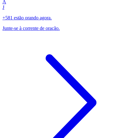
A
J
+581 estão orando agora.
Junte-se à corrente de oração.