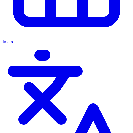
Início