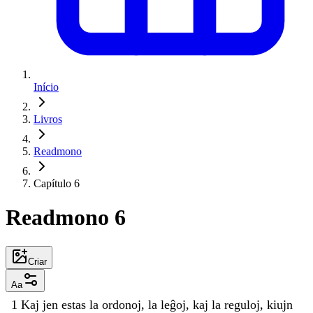
Início
Livros
Readmono
Capítulo 6
Readmono 6
Criar
Aa
1
Kaj
jen
estas
la
ordonoj
,
la
leĝoj
,
kaj
la
reguloj
,
kiujn