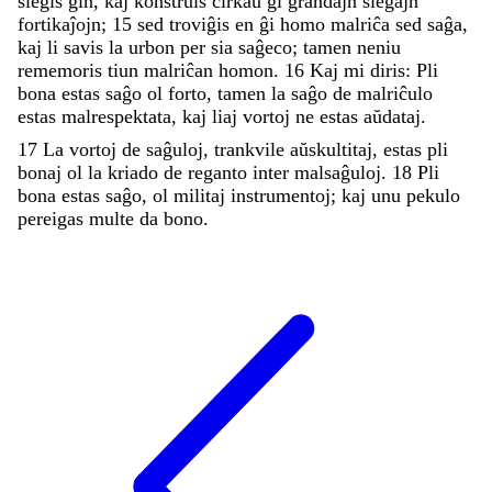
sieĝis
ĝin
,
kaj
konstruis
ĉirkaŭ
ĝi
grandajn
sieĝajn
fortikaĵojn
;
15
sed
troviĝis
en
ĝi
homo
malriĉa
sed
saĝa
,
kaj
li
savis
la
urbon
per
sia
saĝeco
;
tamen
neniu
rememoris
tiun
malriĉan
homon
.
16
Kaj
mi
diris
:
Pli
bona
estas
saĝo
ol
forto
,
tamen
la
saĝo
de
malriĉulo
estas
malrespektata
,
kaj
liaj
vortoj
ne
estas
aŭdataj
.
17
La
vortoj
de
saĝuloj
,
trankvile
aŭskultitaj
,
estas
pli
bonaj
ol
la
kriado
de
reganto
inter
malsaĝuloj
.
18
Pli
bona
estas
saĝo
,
ol
militaj
instrumentoj
;
kaj
unu
pekulo
pereigas
multe
da
bono
.