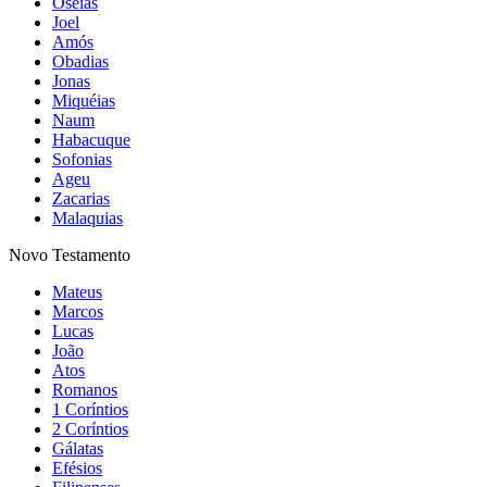
Oséias
Joel
Amós
Obadias
Jonas
Miquéias
Naum
Habacuque
Sofonias
Ageu
Zacarias
Malaquias
Novo Testamento
Mateus
Marcos
Lucas
João
Atos
Romanos
1 Coríntios
2 Coríntios
Gálatas
Efésios