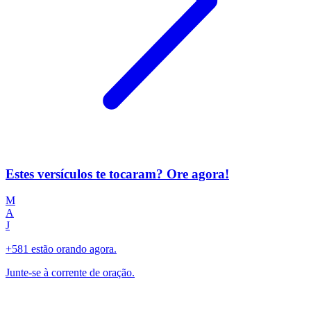
Estes versículos te tocaram? Ore agora!
M
A
J
+581 estão orando agora.
Junte-se à corrente de oração.