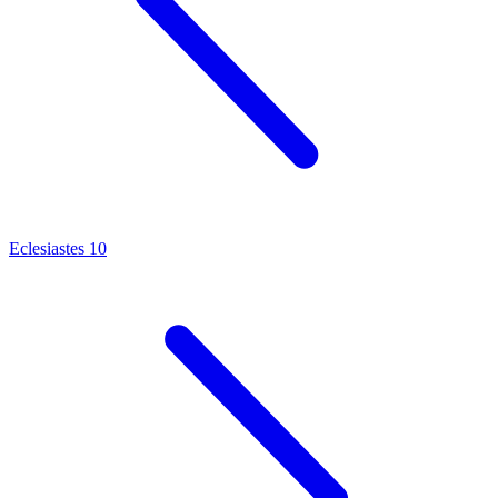
Eclesiastes 10