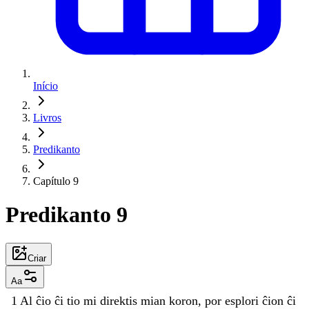
Início
Livros
Predikanto
Capítulo 9
Predikanto 9
Criar
Aa
1
Al
ĉio
ĉi
tio
mi
direktis
mian
koron
,
por
esplori
ĉion
ĉi