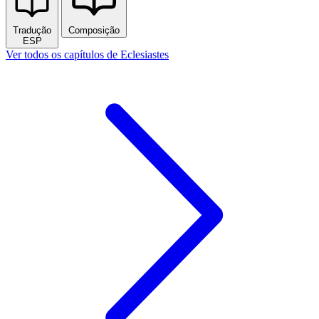
Tradução
Composição
ESP
Ver todos os capítulos de Eclesiastes