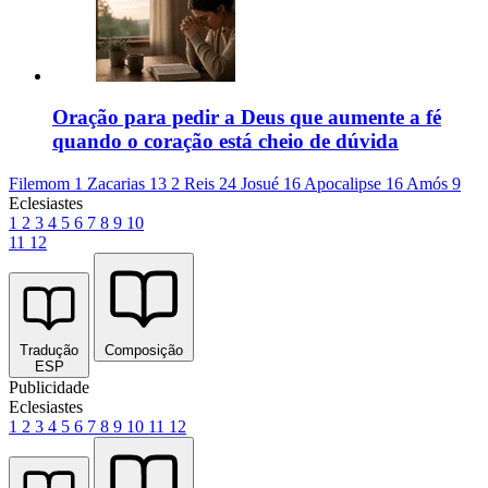
Oração para pedir a Deus que aumente a fé
quando o coração está cheio de dúvida
Filemom 1
Zacarias 13
2 Reis 24
Josué 16
Apocalipse 16
Amós 9
Eclesiastes
1
2
3
4
5
6
7
8
9
10
11
12
Tradução
Composição
ESP
Publicidade
Eclesiastes
1
2
3
4
5
6
7
8
9
10
11
12