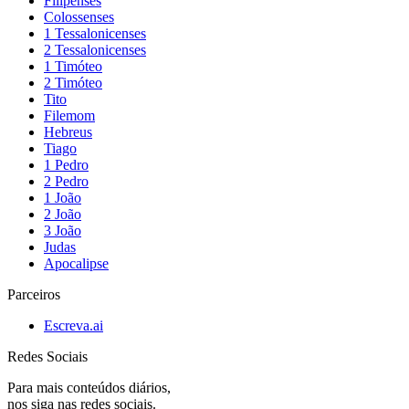
Filipenses
Colossenses
1 Tessalonicenses
2 Tessalonicenses
1 Timóteo
2 Timóteo
Tito
Filemom
Hebreus
Tiago
1 Pedro
2 Pedro
1 João
2 João
3 João
Judas
Apocalipse
Parceiros
Escreva.ai
Redes Sociais
Para mais conteúdos diários,
nos siga nas redes sociais.