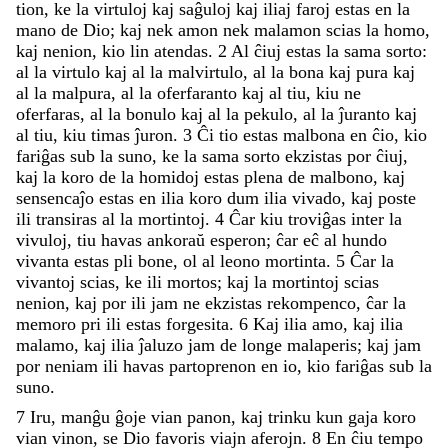
tion
,
ke
la
virtuloj
kaj
saĝuloj
kaj
iliaj
faroj
estas
en
la
mano
de
Dio
;
kaj
nek
amon
nek
malamon
scias
la
homo
,
kaj
nenion
,
kio
lin
atendas
.
2
Al
ĉiuj
estas
la
sama
sorto
:
al
la
virtulo
kaj
al
la
malvirtulo
,
al
la
bona
kaj
pura
kaj
al
la
malpura
,
al
la
oferfaranto
kaj
al
tiu
,
kiu
ne
oferfaras
,
al
la
bonulo
kaj
al
la
pekulo
,
al
la
ĵuranto
kaj
al
tiu
,
kiu
timas
ĵuron
.
3
Ĉi
tio
estas
malbona
en
ĉio
,
kio
fariĝas
sub
la
suno
,
ke
la
sama
sorto
ekzistas
por
ĉiuj
,
kaj
la
koro
de
la
homidoj
estas
plena
de
malbono
,
kaj
sensencaĵo
estas
en
ilia
koro
dum
ilia
vivado
,
kaj
poste
ili
transiras
al
la
mortintoj
.
4
Ĉar
kiu
troviĝas
inter
la
vivuloj
,
tiu
havas
ankoraŭ
esperon
;
ĉar
eĉ
al
hundo
vivanta
estas
pli
bone
,
ol
al
leono
mortinta
.
5
Ĉar
la
vivantoj
scias
,
ke
ili
mortos
;
kaj
la
mortintoj
scias
nenion
,
kaj
por
ili
jam
ne
ekzistas
rekompenco
,
ĉar
la
memoro
pri
ili
estas
forgesita
.
6
Kaj
ilia
amo
,
kaj
ilia
malamo
,
kaj
ilia
ĵaluzo
jam
de
longe
malaperis
;
kaj
jam
por
neniam
ili
havas
partoprenon
en
io
,
kio
fariĝas
sub
la
suno
.
7
Iru
,
manĝu
ĝoje
vian
panon
,
kaj
trinku
kun
gaja
koro
vian
vinon
,
se
Dio
favoris
viajn
aferojn
.
8
En
ĉiu
tempo