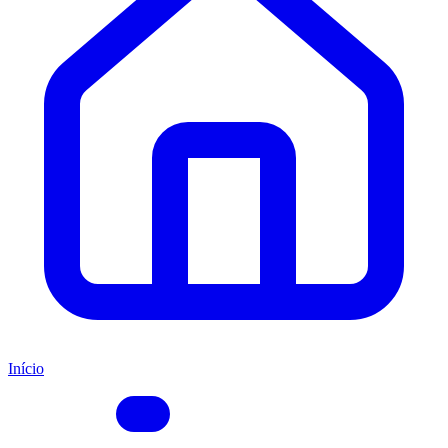
Início