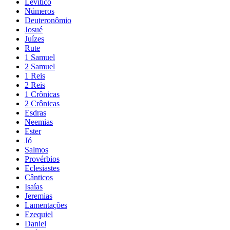
Levítico
Números
Deuteronômio
Josué
Juízes
Rute
1 Samuel
2 Samuel
1 Reis
2 Reis
1 Crônicas
2 Crônicas
Esdras
Neemias
Ester
Jó
Salmos
Provérbios
Eclesiastes
Cânticos
Isaías
Jeremias
Lamentações
Ezequiel
Daniel