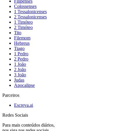
Filipenses
Colossenses
1 Tessalonicenses
2 Tessalonicenses
1 Timóteo
2 Timóteo
Tito
Filemom
Hebreus
Tiago
1 Pedro
2 Pedro
1 João
2 João
3 João
Judas
Apocalipse
Parceiros
Escreva.ai
Redes Sociais
Para mais conteúdos diários,
nos siga nas redes sociais.