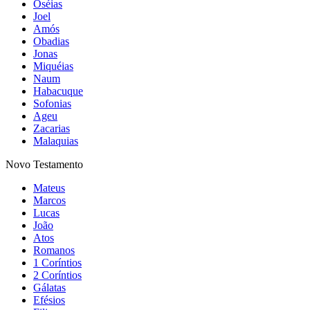
Oséias
Joel
Amós
Obadias
Jonas
Miquéias
Naum
Habacuque
Sofonias
Ageu
Zacarias
Malaquias
Novo Testamento
Mateus
Marcos
Lucas
João
Atos
Romanos
1 Coríntios
2 Coríntios
Gálatas
Efésios