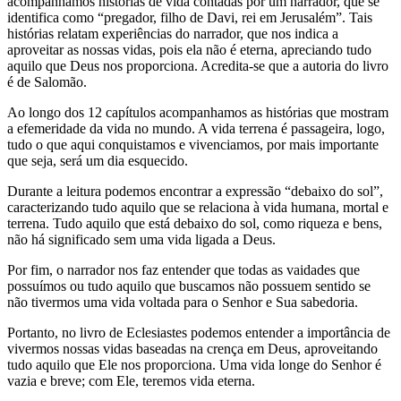
acompanhamos histórias de vida contadas por um narrador, que se
identifica como “pregador, filho de Davi, rei em Jerusalém”. Tais
histórias relatam experiências do narrador, que nos indica a
aproveitar as nossas vidas, pois ela não é eterna, apreciando tudo
aquilo que Deus nos proporciona. Acredita-se que a autoria do livro
é de Salomão.
Ao longo dos 12 capítulos acompanhamos as histórias que mostram
a efemeridade da vida no mundo. A vida terrena é passageira, logo,
tudo o que aqui conquistamos e vivenciamos, por mais importante
que seja, será um dia esquecido.
Durante a leitura podemos encontrar a expressão “debaixo do sol”,
caracterizando tudo aquilo que se relaciona à vida humana, mortal e
terrena. Tudo aquilo que está debaixo do sol, como riqueza e bens,
não há significado sem uma vida ligada a Deus.
Por fim, o narrador nos faz entender que todas as vaidades que
possuímos ou tudo aquilo que buscamos não possuem sentido se
não tivermos uma vida voltada para o Senhor e Sua sabedoria.
Portanto, no livro de Eclesiastes podemos entender a importância de
vivermos nossas vidas baseadas na crença em Deus, aproveitando
tudo aquilo que Ele nos proporciona. Uma vida longe do Senhor é
vazia e breve; com Ele, teremos vida eterna.