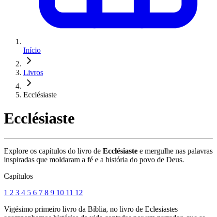
Início
Livros
Ecclésiaste
Ecclésiaste
Explore os capítulos do livro de
Ecclésiaste
e mergulhe nas palavras
inspiradas que moldaram a fé e a história do povo de Deus.
Capítulos
1
2
3
4
5
6
7
8
9
10
11
12
Vigésimo primeiro livro da Bíblia, no livro de Eclesiastes