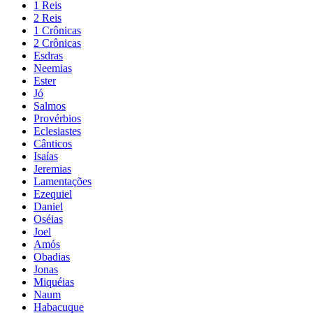
1 Reis
2 Reis
1 Crônicas
2 Crônicas
Esdras
Neemias
Ester
Jó
Salmos
Provérbios
Eclesiastes
Cânticos
Isaías
Jeremias
Lamentações
Ezequiel
Daniel
Oséias
Joel
Amós
Obadias
Jonas
Miquéias
Naum
Habacuque