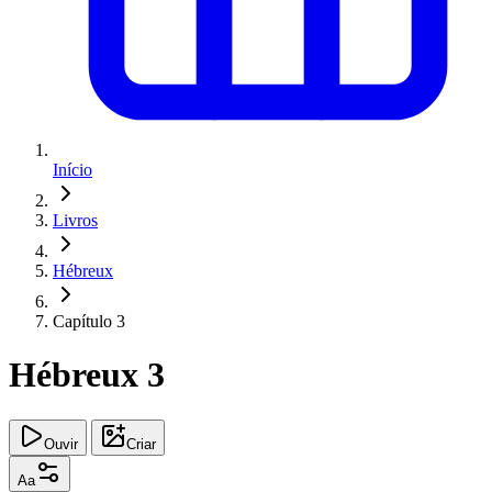
Início
Livros
Hébreux
Capítulo 3
Hébreux 3
Ouvir
Criar
Aa