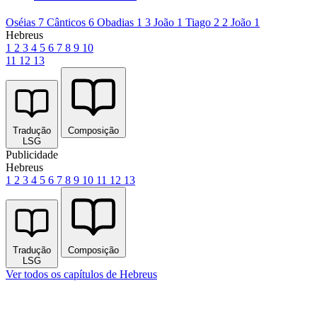
Oséias 7
Cânticos 6
Obadias 1
3 João 1
Tiago 2
2 João 1
Hebreus
1
2
3
4
5
6
7
8
9
10
11
12
13
Tradução
Composição
LSG
Publicidade
Hebreus
1
2
3
4
5
6
7
8
9
10
11
12
13
Tradução
Composição
LSG
Ver todos os capítulos de Hebreus