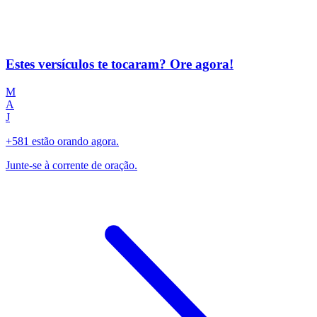
Estes versículos te tocaram? Ore agora!
M
A
J
+581 estão orando agora.
Junte-se à corrente de oração.