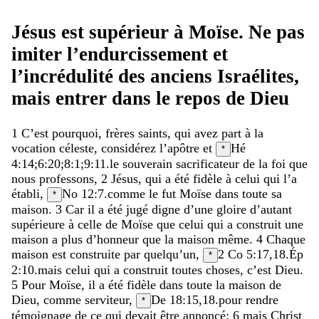
Jésus
est
supérieur
à
Moïse
.
Ne
pas
imiter
l’endurcissement
et
l’incrédulité
des
anciens
Israélites
,
mais
entrer
dans
le
repos
de
Dieu
1
C’est
pourquoi
,
frères
saints
,
qui
avez
part
à
la
vocation
céleste
,
considérez
l’apôtre
et
Hé
*
4:14
;
6:20
;
8:1
;
9:11
.
le
souverain
sacrificateur
de
la
foi
que
nous
professons
,
2
Jésus
,
qui
a
été
fidèle
à
celui
qui
l’a
établi
,
No 12:7
.
comme
le
fut
Moïse
dans
toute
sa
*
maison
.
3
Car
il
a
été
jugé
digne
d’une
gloire
d’autant
supérieure
à
celle
de
Moïse
que
celui
qui
a
construit
une
maison
a
plus
d’honneur
que
la
maison
même
.
4
Chaque
maison
est
construite
par
quelqu’un
,
2 Co 5:17
,
18
.
Ép
*
2:10
.
mais
celui
qui
a
construit
toutes
choses
,
c’est
Dieu
.
5
Pour
Moïse
,
il
a
été
fidèle
dans
toute
la
maison
de
Dieu
,
comme
serviteur
,
De 18:15
,
18
.
pour
rendre
*
témoignage
de
ce
qui
devait
être
annoncé
;
6
mais
Christ