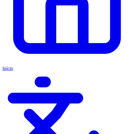
Início