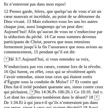
Ils
n’entreront
pas
dans
mon
repos
!
12
Prenez
garde
,
frères
,
que
quelqu’un
de
vous
n’ait
un
cœur
mauvais
et
incrédule
,
au
point
de
se
détourner
du
Dieu
vivant
.
13
Mais
exhortez-vous
les
uns
les
autres
chaque
jour
,
aussi
longtemps
qu’on
peut
dire
:
Aujourd’hui
!
Afin
qu’aucun
de
vous
ne
s’endurcisse
par
la
séduction
du
péché
.
14
Car
nous
sommes
devenus
participants
de
Christ
,
pourvu
que
nous
retenions
fermement
jusqu’à
la
fin
l’assurance
que
nous
avions
au
commencement
,
15
pendant
qu’il
est
dit
:
Hé 3:7
.
Aujourd’hui
,
si
vous
entendez
sa
voix
,
*
N’endurcissez
pas
vos
cœurs
,
comme
lors
de
la
révolte
.
16
Qui
furent
,
en
effet
,
ceux
qui
se
révoltèrent
après
l’avoir
entendue
,
sinon
tous
ceux
qui
étaient
sortis
d’Égypte
sous
la
conduite
de
Moïse
?
17
Et
contre
qui
Dieu
fut-il
irrité
pendant
quarante
ans
,
sinon
contre
ceux
qui
péchaient
,
No 14:36
.
Ps 106:26
.
1 Co 10:10
. Jud v.
*
5.
et
dont
les
cadavres
tombèrent
dans
le
désert
?
18
*
De 1:34
.
Et
à
qui
jura-t-il
qu’ils
n’entreraient
pas
dans
son
repos
,
sinon
à
ceux
qui
avaient
désobéi
?
19
Aussi