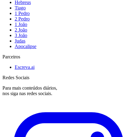
Hebreus
Tiago
1 Pedro
2 Pedro
1 João
2 João
3 João
Judas
Apocalipse
Parceiros
Escreva.ai
Redes Sociais
Para mais conteúdos diários,
nos siga nas redes sociais.