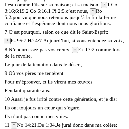
l’est
comme
Fils
sur
sa
maison
;
et
sa
maison
,
1 Co
*
3:16
;
6:19
.
2 Co 6:16
.
1 Pi 2:5
.
c’est
nous
,
Ro
*
5:2
.
pourvu
que
nous
retenions
jusqu’à
la
fin
la
ferme
confiance
et
l’espérance
dont
nous
nous
glorifions
.
7
C’est
pourquoi
,
selon
ce
que
dit
le
Saint-Esprit
:
Ps 95:7
.
Hé 4:7
.
Aujourd’hui
,
si
vous
entendez
sa
voix
,
*
8
N’endurcissez
pas
vos
cœurs
,
Ex 17:2
.
comme
lors
*
de
la
révolte
,
Le
jour
de
la
tentation
dans
le
désert
,
9
Où
vos
pères
me
tentèrent
Pour
m’éprouver
,
et
ils
virent
mes
œuvres
Pendant
quarante
ans
.
10
Aussi
je
fus
irrité
contre
cette
génération
,
et
je
dis
:
Ils
ont
toujours
un
cœur
qui
s’égare
.
Ils
n’ont
pas
connu
mes
voies
.
11
No 14:21
.
De 1:34
.
Je
jurai
donc
dans
ma
colère
:
*