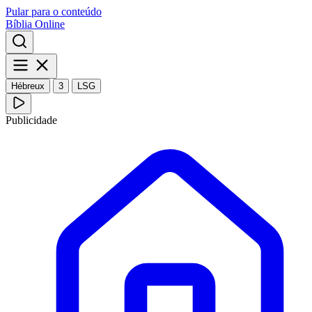
Pular para o conteúdo
Bíblia Online
Hébreux
3
LSG
Publicidade