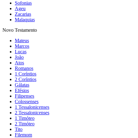
Sofonias
Ageu
Zacarias
Malaquias
Novo Testamento
Mateus
Marcos
Lucas
João
Atos
Romanos
1 Coríntios
2 Coríntios
Gálatas
Efésios
Filipenses
Colossenses
1 Tessalonicenses
2 Tessalonicenses
1 Timóteo
2 Timóteo
Tito
Filemom