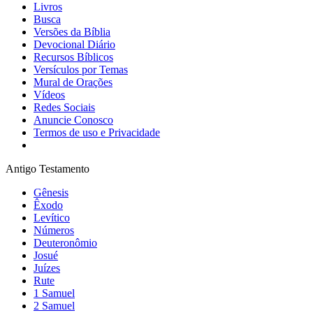
Livros
Busca
Versões da Bíblia
Devocional Diário
Recursos Bíblicos
Versículos por Temas
Mural de Orações
Vídeos
Redes Sociais
Anuncie Conosco
Termos de uso e Privacidade
Antigo Testamento
Gênesis
Êxodo
Levítico
Números
Deuteronômio
Josué
Juízes
Rute
1 Samuel
2 Samuel