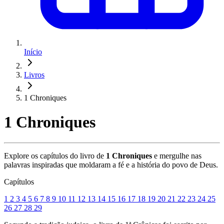
Início
Livros
1 Chroniques
1 Chroniques
Explore os capítulos do livro de
1 Chroniques
e mergulhe nas
palavras inspiradas que moldaram a fé e a história do povo de Deus.
Capítulos
1
2
3
4
5
6
7
8
9
10
11
12
13
14
15
16
17
18
19
20
21
22
23
24
25
26
27
28
29