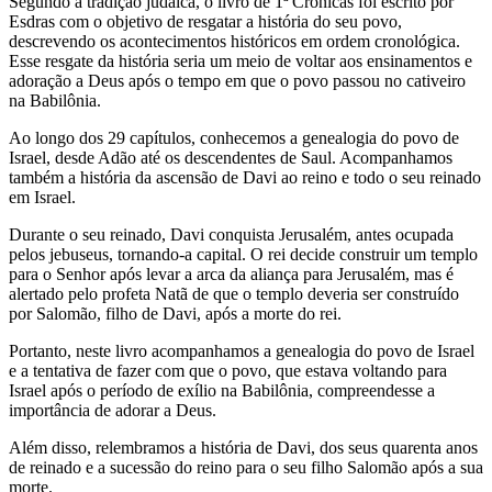
Segundo a tradição judaica, o livro de 1ª Crônicas foi escrito por
Esdras com o objetivo de resgatar a história do seu povo,
descrevendo os acontecimentos históricos em ordem cronológica.
Esse resgate da história seria um meio de voltar aos ensinamentos e
adoração a Deus após o tempo em que o povo passou no cativeiro
na Babilônia.
Ao longo dos 29 capítulos, conhecemos a genealogia do povo de
Israel, desde Adão até os descendentes de Saul. Acompanhamos
também a história da ascensão de Davi ao reino e todo o seu reinado
em Israel.
Durante o seu reinado, Davi conquista Jerusalém, antes ocupada
pelos jebuseus, tornando-a capital. O rei decide construir um templo
para o Senhor após levar a arca da aliança para Jerusalém, mas é
alertado pelo profeta Natã de que o templo deveria ser construído
por Salomão, filho de Davi, após a morte do rei.
Portanto, neste livro acompanhamos a genealogia do povo de Israel
e a tentativa de fazer com que o povo, que estava voltando para
Israel após o período de exílio na Babilônia, compreendesse a
importância de adorar a Deus.
Além disso, relembramos a história de Davi, dos seus quarenta anos
de reinado e a sucessão do reino para o seu filho Salomão após a sua
morte.