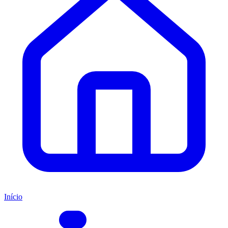
Início