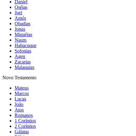
Daniel
Oséias
Joel
Amós
Obadias
Jonas
Miquéias
Naum
Habacuque
Sofonias
Ageu
Zacarias
Malaquias
Novo Testamento
Mateus
Marcos
Lucas
João
Atos
Romanos
1 Coríntios
2 Coríntios
Gálatas