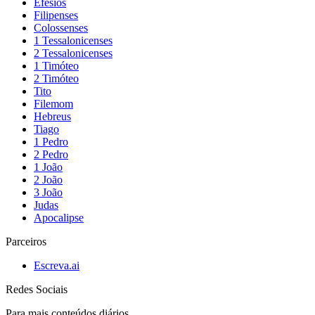
Efésios
Filipenses
Colossenses
1 Tessalonicenses
2 Tessalonicenses
1 Timóteo
2 Timóteo
Tito
Filemom
Hebreus
Tiago
1 Pedro
2 Pedro
1 João
2 João
3 João
Judas
Apocalipse
Parceiros
Escreva.ai
Redes Sociais
Para mais conteúdos diários,