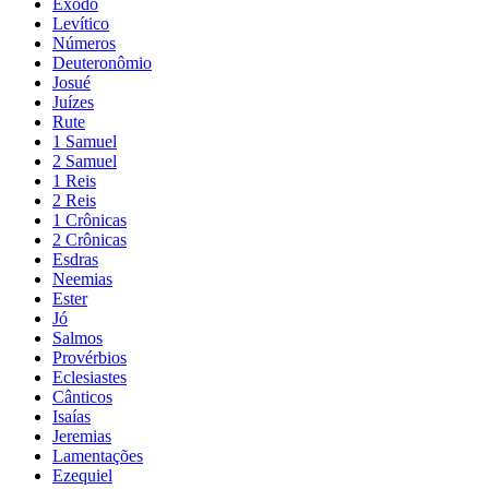
Êxodo
Levítico
Números
Deuteronômio
Josué
Juízes
Rute
1 Samuel
2 Samuel
1 Reis
2 Reis
1 Crônicas
2 Crônicas
Esdras
Neemias
Ester
Jó
Salmos
Provérbios
Eclesiastes
Cânticos
Isaías
Jeremias
Lamentações
Ezequiel