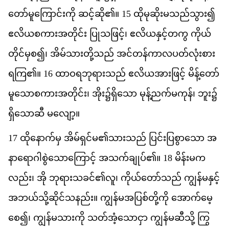
တ
မ
က
င
က
ို
ဆင
ဆ
ို၏။
15
ထ
မ
ဆ
မ
သည
သ
ွား၍
ဧ
လ
ယ
စ
က
အ
တ
င
်း
ပ
သ
ဖ
င
့်၊
ဧ
လ
ယ
န
င
တ
က
ွ
က
ယ
တ
င
မ
စ
၍
၊
အ
မ
သ
တ
သည
်
အင
တန
က
လ
ပတ
လ
စ
ရ
က
ြ၏။
16
ထ
ဝ
ရ
ဘ
ရ
သည
်
ဧ
လ
ယ
အ
ဖ
င
့်
မ
န
တ
မ
သ
စ
က
အ
တ
င
်း၊
အ
ိုး၌​
ရ
သ
ော
မ
န
ညက
မ
က
န
်၊
ဘ
ူး၌​
ရ
သ
ဆ
ီ
မ
လ
ျော့။
17
ထ
န
က
မ
ှ
အ
မ
ရ
င
မ
၏
သ
သည
်
ပ
င
ပ
စ
သ
ော
အ
န
ရ
ဂ
စ
သ
က
င
့်
အ
သက
ခ
ပ
်၏။
18
မ
န
မ
က
လည
်း၊
အ
ို
ဘ
ရ
သ
ခင
်၏​
လ
ူ၊
က
ယ
တ
သည
်
က
န
မ
န
င
အ
ဘယ
သ
ဆ
င
သ
နည
်း။
က
န
မ
အ
ပ
စ
တ
က
ို
အ
က
မ
စ
ေ၍၊
က
န
မ
သ
က
ို
သတ
အ
သ
င
ှာ
က
န
မ
ဆ
သ
ို့
က