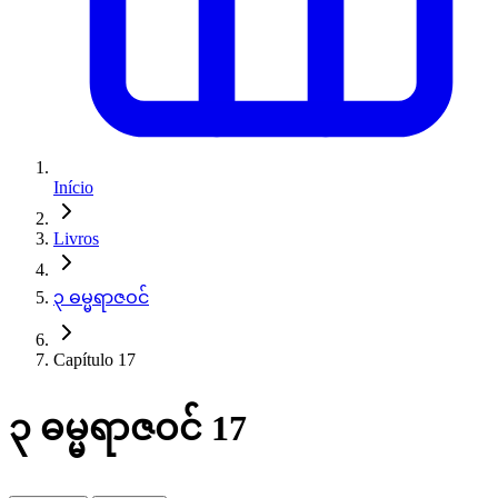
Início
Livros
၃ ဓမ္မရာဇဝင်
Capítulo 17
၃ ဓမ္မရာဇဝင် 17