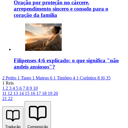
Oração por proteção no cárcere,
arrependimento sincero e consolo para o
coração da família
Filipenses 4:6 explicado: o que significa "não
andeis ansiosos"?
2 Pedro 1
Tiago 1
Mateus 6
1 Timóteo 4
1 Coríntios 8
Jó 35
1 Reis
1
2
3
4
5
6
7
8
9
10
11
12
13
14
15
16
17
18
19
20
21
22
Tradução
Composição