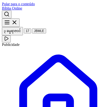
Pular para o conteúdo
Bíblia Online
၃ ဓမ္မရာဇဝင်
17
JBMLE
Publicidade