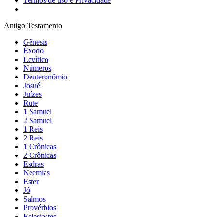
Termos de uso e Privacidade
Antigo Testamento
Gênesis
Êxodo
Levítico
Números
Deuteronômio
Josué
Juízes
Rute
1 Samuel
2 Samuel
1 Reis
2 Reis
1 Crônicas
2 Crônicas
Esdras
Neemias
Ester
Jó
Salmos
Provérbios
Eclesiastes