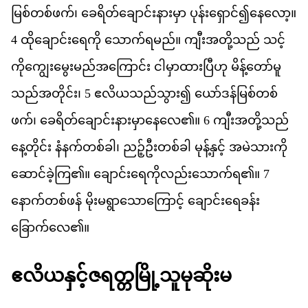
မ
စ
တစ
ဖက
်၊
ခ
ရ
တ
ခ
င
န
မ
ှာ
ပ
န
ရ
င
်၍​
န
လ
ော့။
4
ထ
ခ
င
ရ
က
ို
သ
က
ရ
မည
်။
က
အ
တ
သည
်
သင
က
က
မ
မည
အ
က
င
်း
င
မ
ထ
ပ
ဟ
ု
မ
န
တ
မ
သည
အ
တ
င
်း၊
5
ဧ
လ
ယ
သည
သ
ွား၍
ယ
ဒန
မ
စ
တစ
ဖက
်၊
ခ
ရ
တ
ခ
င
န
မ
န
လ
ေ၏။
6
က
အ
တ
သည
န
တ
င
်း
န
နက
တစ
ခ
ါ၊
ညဉ
ဦ
တစ
ခ
ါ
မ
န
န
င
့်
အ
မ
သ
က
ဆ
င
ခ
က
ြ၏။
ခ
င
ရ
က
လည
သ
က
ရ
၏
။
7
န
က
တစ
ဖန
်
မ
မ
ရ
သ
က
င
့်
ခ
င
ရ
ခန
ခ
က
လ
ေ၏။
ဧ
လ
ယ
န
င
ဇ
ရ
တ
မ
သ
မ
ဆ
မ