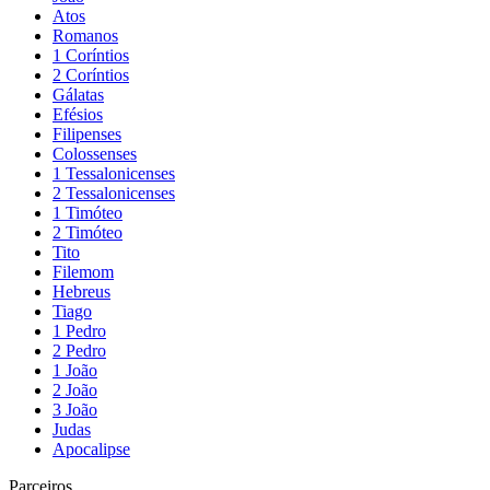
Atos
Romanos
1 Coríntios
2 Coríntios
Gálatas
Efésios
Filipenses
Colossenses
1 Tessalonicenses
2 Tessalonicenses
1 Timóteo
2 Timóteo
Tito
Filemom
Hebreus
Tiago
1 Pedro
2 Pedro
1 João
2 João
3 João
Judas
Apocalipse
Parceiros