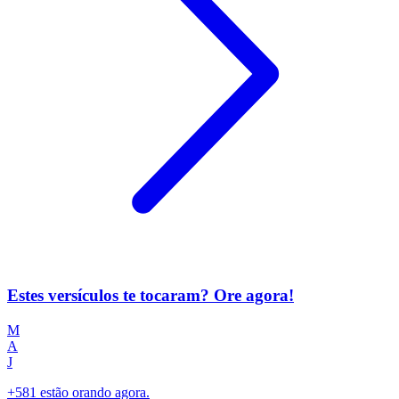
Estes versículos te tocaram? Ore agora!
M
A
J
+581 estão orando agora.