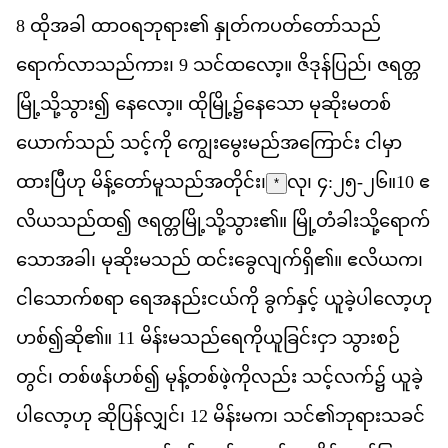
8
ထ
အ
ခ
ါ
ထ
ဝ
ရ
ဘ
ရ
ား၏
န
တ
က
ပတ
တ
သည
ရ
က
လ
သည
က
ား၊
9
သင
ထ
လ
ော့။
ဇ
ဒ
န
ပ
ည
်၊
ဇ
ရ
တ
မ
သ
သ
ွား၍
န
လ
ော့။
ထ
မ
ြို့၌​
န
သ
ော
မ
ဆ
မ
တစ
ယ
က
သည
်
သင
က
ို
က
မ
မည
အ
က
င
်း
င
မ
ထ
ပ
ဟ
ု
မ
န
တ
မ
သည
အ
တ
င
်း၊
လု၊ ၄:၂၅-၂၆
။
10
ဧ
*
လ
ယ
သည
ထ
၍
ဇ
ရ
တ
မ
သ
သ
ွား၏။
မ
တ
ခ
သ
ရ
က
သ
အ
ခ
ါ၊
မ
ဆ
မ
သည
်
ထင
ခ
လ
က
ရ
ှိ၏။
ဧ
လ
ယ
က
၊
င
သ
က
စ
ရ
ာ
ရ
အ
နည
ငယ
က
ို
ခ
က
န
င
့်
ယ
ခ
ပ
လ
ဟ
ဟစ
်၍​
ဆ
ို၏။
11
မ
န
မ
သည
ရ
က
ယ
ခ
င
င
ှာ
သ
စဉ
တ
င
်၊
တစ
ဖန
ဟစ
်၍
မ
န
တစ
ဖ
က
လည
်း
သင
လက
်၌
ယ
ခ
ပ
လ
ဟ
ု
ဆ
ပ
န
လ
င
်၊
12
မ
န
မ
က
၊
သင
်၏​
ဘ
ရ
သ
ခင