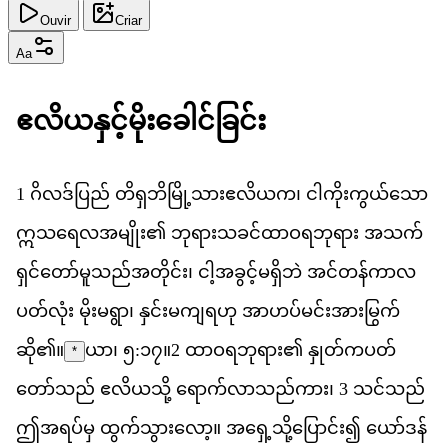
Ouvir
Criar
Aa
ဧ
လ
ယ
န
င
မ
ခ
င
ခ
င
1
ဂ
လဒ
ပ
ည
်
တ
ရ
ဘ
မ
သ
ဧ
လ
ယ
က
၊
င
က
က
ယ
သ
ဣ
သ
ရ
လ
အ
မ
ျိုး၏
ဘ
ရ
သ
ခင
ထ
ဝ
ရ
ဘ
ရ
ား
အ
သက
ရ
င
တ
မ
သည
အ
တ
င
်း၊
င
အ
ခ
င
မ
ရ
ဘ
ဲ
အင
တန
က
လ
ပတ
လ
ုံး
မ
မ
ရ
ွာ၊
န
င
မ
က
ရ
ဟ
ု
အ
ဟပ
မင
အ
မ
က
ဆ
ို၏။
ယာ၊ ၅:၁၇
။
2
ထ
ဝ
ရ
ဘ
ရ
ား၏
န
တ
က
ပတ
*
တ
သည
်
ဧ
လ
ယ
သ
ို့
ရ
က
လ
သည
က
ား၊
3
သင
သည
ဤ
အ
ရပ
မ
ှ
ထ
က
သ
လ
ော့။
အ
ရ
သ
ပ
င
်း၍
ယ
ဒန