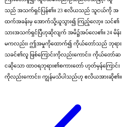
သည
်
အ
သက
ရ
င
ပ
န
်၏။
23
ဧ
လ
ယ
သည
်
သ
ငယ
က
ို
အ
ထက
အ
ခန
မ
ှ
အ
က
သ
ယ
သ
ွား၍
က
ည
လ
ော့။
သင
်၏​
သ
အ
သက
ရ
င
ပ
ဟ
ဆ
လ
က
်
အ
မ
ိ၌​
အပ
လ
ေ၏။
24
မ
န
မ
က
လည
်း၊
ဤ
အ
မ
က
ထ
က
်၍
က
ယ
တ
သည
်
ဘ
ရ
သ
ခင
်၏​
လ
ူ
ဖ
စ
က
င
က
လည
က
င
်း၊
က
ယ
တ
ဆ
င
ဆ
သ
ော
ထ
ဝ
ရ
ဘ
ရ
ား၏​
စ
က
တ
ော်
ဟ
တ
မ
န
က
င
က
လည
က
င
်း၊
က
န
မ
သ
ပ
သည
ဟ
ု
ဧ
လ
ယ
အ
ဆ
ို၏။