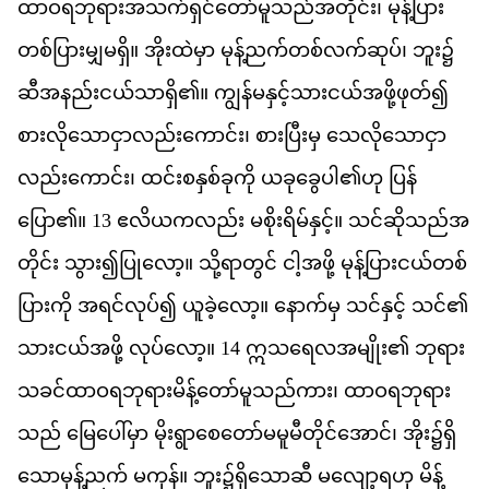
ထ
ဝ
ရ
ဘ
ရ
အ
သက
ရ
င
တ
မ
သည
အ
တ
င
်း၊
မ
န
ပ
တစ
ပ
မ
မ
ရ
ှိ။
အ
ထ
မ
ှာ
မ
န
ညက
တစ
လက
ဆ
ပ
်၊
ဘ
ူး၌
ဆ
အ
နည
ငယ
သ
ရ
ှိ၏။
က
န
မ
န
င
သ
ငယ
အ
ဖ
ဖ
တ
်၍
စ
လ
သ
င
လည
က
င
်း၊
စ
ပ
မ
ှ
သ
လ
သ
င
လည
က
င
်း၊
ထင
စ
န
စ
ခ
က
ို
ယ
ခ
ခ
ပ
ါ၏​
ဟ
ု
ပ
န
ပ
ြော၏။
13
ဧ
လ
ယ
က
လည
်း
မ
စ
ရ
မ
န
င
့်။
သင
ဆ
သည
အ
တ
င
်း
သ
ွား၍​
ပ
လ
ော့။
သ
ရ
တ
င
်
င
အ
ဖ
ို့
မ
န
ပ
ငယ
တစ
ပ
က
ို
အ
ရင
လ
ပ
်၍
ယ
ခ
လ
ော့။
န
က
မ
ှ
သင
န
င
့်
သင
်၏​
သ
ငယ
အ
ဖ
ို့
လ
ပ
လ
ော့။
14
ဣ
သ
ရ
လ
အ
မ
ျိုး၏
ဘ
ရ
သ
ခင
ထ
ဝ
ရ
ဘ
ရ
မ
န
တ
မ
သည
က
ား၊
ထ
ဝ
ရ
ဘ
ရ
သည
်
မ
ပ
မ
ှာ
မ
ရ
စ
တ
မ
မ
မ
တ
င
အ
င
်၊
အ
ိုး၌​
ရ
သ
မ
န
ညက
်
မ
က
န
်။
ဘ
ူး၌​
ရ
သ
ဆ
ီ
မ
လ
ရ
ဟ
ု
မ
န