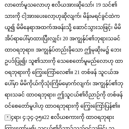
လ
တ
မ
သ
လ
ဟ
ု
ဧ
လ
ယ
အ
ဆ
သ
ော်၊
19
သင
်၏​
သ
က
ို
င
အ
ပ
လ
ဟ
ဆ
လ
က
်၊
မ
န
မ
ရင
ခ
င
ထ
က
ယ
ူ၍
မ
မ
န
ရ
အ
ထက
အ
ခန
သ
ို့
ဆ
င
သ
သ
ဖ
င
့်၊
မ
မ
အ
ပ
ရ
ပ
မ
ထ
ပ
လ
င
်၊
20
အ
က
န
ပ
်၏​
ဘ
ရ
သ
ခင
ထ
ဝ
ရ
ဘ
ရ
ား၊
အ
က
န
ပ
တည
ခ
သ
ော
ဤ
မ
ဆ
မ
၌
ဘ
ဥ
ပဒ
ပ
ြု၍၊
သ
ူ၏​
သ
က
ို
သ
စ
တ
မ
မည
လ
ဟ
ု
ထ
ဝ
ရ
ဘ
ရ
က
ို
က
က
လ
ေ၏။
21
တစ
ဖန
်
သ
ငယ
အ
ပ
မ
ှာ
မ
မ
က
ယ
က
သ
က
မ
မ
က
လ
က
်၊
အ
က
န
ပ
်၏​
ဘ
ရ
သ
ခင
်
ထ
ဝ
ရ
ဘ
ရ
ား၊
ဤ
သ
ငယ
်၏​
ဝ
ည
ဉ
က
ို
တစ
ဖန
ဝင
စ
တ
မ
ပ
ဟ
ု
ထ
ဝ
ရ
ဘ
ရ
က
ို
က
က
ပ
န
်၏။
၄​ရာ၊ ၄:၃၄-၃၅။
22
ဧ
လ
ယ
စ
က
က
ို
ထ
ဝ
ရ
ဘ
ရ
*
က
တ
မ
ူ၍၊
သ
ငယ
်၏​
ဝ
ည
ဉ
သည
ဝင
သ
ဖ
င
့်၊
သ