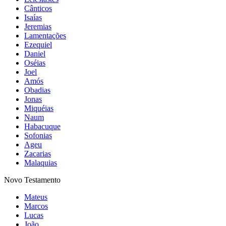
Cânticos
Isaías
Jeremias
Lamentações
Ezequiel
Daniel
Oséias
Joel
Amós
Obadias
Jonas
Miquéias
Naum
Habacuque
Sofonias
Ageu
Zacarias
Malaquias
Novo Testamento
Mateus
Marcos
Lucas
João