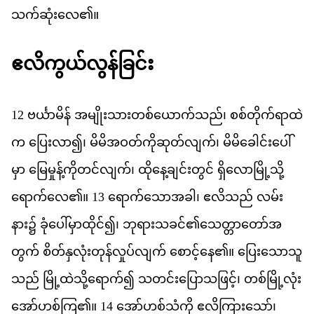
သက
ဆ
လ
ေ၏။
ဧ
လ
က
ယ
လ
န
ခ
င
12
ဗင
မ
န
်
အ
မ
သ
တစ
ယ
က
သည
်၊
စစ
တ
က
ရ
ထ
က
ပ
လ
ာ၍၊
မ
မ
အ
ဝတ
က
ဆ
တ
လ
က
်၊
မ
မ
ခ
င
ပ
မ
ှာ
မ
မ
န
က
တင
လ
က
်၊
ထ
န
ခ
င
တ
င
်
ရ
လ
မ
သ
ရ
က
လ
ေ၏။
13
ရ
က
သ
အ
ခ
ါ၊
ဧ
လ
သည
်
လမ
န
ား၌
ခ
ပ
မ
ထ
င
်၍၊
ဘ
ရ
သ
ခင
်၏​
သ
တ
တ
အ
တ
က
်
စ
တ
န
လ
တ
န
လ
ပ
လ
က
်
စ
င
န
ေ၏။
ပ
သ
သ
သည
်
မ
ထ
သ
ရ
က
်၍
သ
တင
ပ
သ
ဖ
င
့်၊
တစ
မ
လ
အ
ဟစ
က
ြ၏။
14
အ
ဟစ
သ
က
ို
ဧ
လ
က
သ
ော်၊