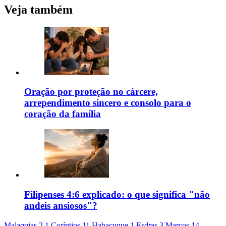
Veja também
Oração por proteção no cárcere,
arrependimento sincero e consolo para o
coração da família
Filipenses 4:6 explicado: o que significa "não
andeis ansiosos"?
Malaquias 2
1 Coríntios 11
Habacuque 1
Esdras 3
Marcos 14