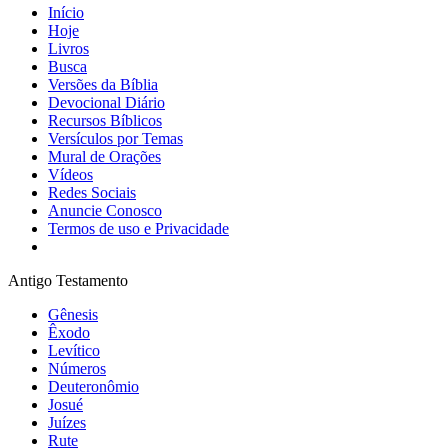
Início
Hoje
Livros
Busca
Versões da Bíblia
Devocional Diário
Recursos Bíblicos
Versículos por Temas
Mural de Orações
Vídeos
Redes Sociais
Anuncie Conosco
Termos de uso e Privacidade
Antigo Testamento
Gênesis
Êxodo
Levítico
Números
Deuteronômio
Josué
Juízes
Rute