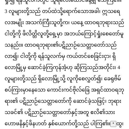
3
လ
မ
တ
သည
်
တပ
ထ
သ
ရ
က
သ
အ
ခ
ါ၊
ဣ
သ
ရ
လ
အ
မ
ျိုး
အ
သက
က
သ
တ
က
၊
ယ
န
ေ့
ထ
ဝ
ရ
ဘ
ရ
သည
င
တ
က
ို
ဖ
လ
တ
လ
တ
ရ
မ
ှာ
အ
ဘယ
က
င
ရ
စ
တ
မ
သ
နည
်း။
ထ
ဝ
ရ
ဘ
ရ
ား၏​
ပ
ဋ
ည
ဉ
သ
တ
တ
သည
လ
ာ၍၊
င
တ
က
ို
ရန
သ
လက
မ
ှ
ကယ
တင
စ
ခ
င
င
ှာ၊
ရ
လ
မ
မ
ှ
ဆ
င
ခ
က
က
န
အ
ဟ
ု
ဆ
က
သည
အ
တ
င
်း၊
4
လ
မ
တ
သည
်
ရ
လ
မ
သ
ို့
လ
က
စ
လ
တ
်၍၊
ခ
ရ
ဗ
မ
စပ
က
မ
န
သ
ော
က
င
ကင
ဗ
လ
ခ
ြေ
အ
ရ
င
ထ
ဝ
ရ
ဘ
ရ
ား၏
ပ
ဋ
ည
ဉ
သ
တ
တ
က
ို
ဆ
င
ခ
သ
ဖ
င
့်၊
ဘ
ရ
သ
ခင
်၏
ပ
ဋ
ည
ဉ
သ
တ
တ
န
င
အ
တ
ူ
ဧ
လ
ိ၏​
သ
ဟ
ဖ
န
န
င
ဖ
န
ဟတ
်
န
စ
ယ
က
တ
သည
်
ပ
က
ြ၏။
ထွ၊
*