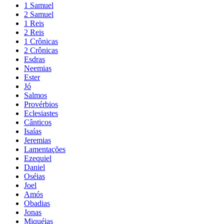
1 Samuel
2 Samuel
1 Reis
2 Reis
1 Crônicas
2 Crônicas
Esdras
Neemias
Ester
Jó
Salmos
Provérbios
Eclesiastes
Cânticos
Isaías
Jeremias
Lamentações
Ezequiel
Daniel
Oséias
Joel
Amós
Obadias
Jonas
Miquéias