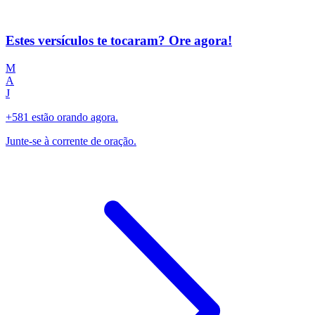
Estes versículos te tocaram? Ore agora!
M
A
J
+581 estão orando agora.
Junte-se à corrente de oração.