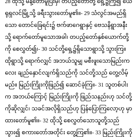
28
ထ
သ
ို့
မ
န
တ
မ
ပ
မ
ှ၊
တ
ပည
တ
တ
ို့
ရ
ှေ့၌​
က
ြွ၍
ယ
ရ
ရ
လင
မ
သ
ို့
ခ
ရ
သ
တ
မ
ူ၏။-
29
သ
လ
င
အ
မည
ရ
သ
ော
တ
င
ခ
ရင
်း၌
ဗက
ဖ
ဂ
ရ
န
င
့်
ဗ
သ
န
ရ
အ
န
သ
ို့
ရ
က
တ
မ
သ
အ
ခ
ါ၊
တ
ပည
တ
န
စ
ယ
က
တ
က
ို
စ
လ
တ
်၍၊-
30
သင
တ
ရ
ှေ့၌​
ရ
သ
ရ
သ
ို့
သ
က
ြ။
ထ
ရ
သ
ို့
ရ
က
လ
င
်
အ
ဘယ
သ
မ
ျှ
မ
စ
ဖ
သ
မ
ည
က
လ
ေး
ခ
ည
န
င
လ
က
ရ
သည
က
ို
သင
တ
သည
်
တ
လ
မ
မည
်။
မ
ည
က
က
ဖ
ည
်၍
ဆ
င
ခ
က
ြ။-
31
သ
တစ
ပ
က
အ
ဘယ
က
င
့်
မ
ည
က
က
ို
ဖ
ည
သ
နည
ဟ
ု
သင
တ
က
ဆ
လ
င
်၊
သ
ခင
အ
လ
ရ
သည
ဟ
ု
ပ
န
ပ
က
လ
ဟ
ု
မ
ထ
တ
မ
ူ၏။-
32
ထ
သ
ို့
စ
လ
တ
သ
သ
တ
သည
သ
ွား၍
စ
က
တ
အ
တ
င
်း
တ
က
ြ၏။-
33
မ
ည
က
က