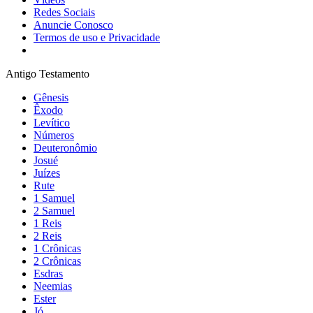
Redes Sociais
Anuncie Conosco
Termos de uso e Privacidade
Antigo Testamento
Gênesis
Êxodo
Levítico
Números
Deuteronômio
Josué
Juízes
Rute
1 Samuel
2 Samuel
1 Reis
2 Reis
1 Crônicas
2 Crônicas
Esdras
Neemias
Ester
Jó