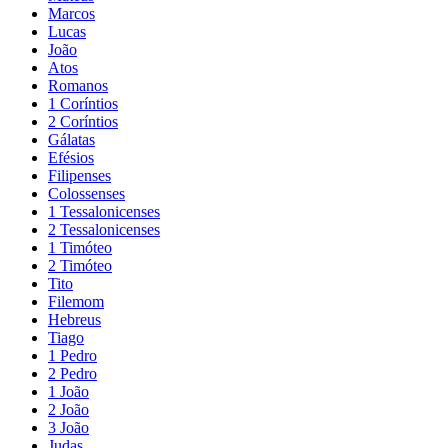
Marcos
Lucas
João
Atos
Romanos
1 Coríntios
2 Coríntios
Gálatas
Efésios
Filipenses
Colossenses
1 Tessalonicenses
2 Tessalonicenses
1 Timóteo
2 Timóteo
Tito
Filemom
Hebreus
Tiago
1 Pedro
2 Pedro
1 João
2 João
3 João
Judas