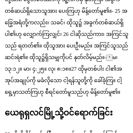
တစ
ဆယ
ရ
သ
သ
အ
ား
ပ
က
ဟ
ု
မ
န
တ
မ
ူ၏။-
25
အ
ခ
အ
ရ
တ
က
လည
်း၊
သ
ခင
်၊
ထ
သ
ူ၌
အ
ခ
က
တစ
ဆယ
ရ
ပ
ါ၏​
ဟ
ု
လ
က
က
လ
င
်၊
26
င
ဆ
သည
က
ား၊
အ
က
င
သ
သည
်
ရ
တတ
်၏။
ထ
သ
အ
ား
ပ
ဦ
မည
်။
အ
က
င
သ
သည
ဆင
ရ
ဲ၏။
ထ
သ
ူ၌​
ရ
သ
မ
က
ပင
်
န
တ
လ
မ
မည
်။-
မ၊
*
၁၃:၁၂။ မာ၊ ၄:၂၅။ လု၊ ၈:၁၈။
27
ထ
မ
တစ
ပ
ါး
င
ါ၏​
အ
အ
ပ
အ
ခ
ပ
က
ို
မ
ခ
လ
သ
ော
င
ရန
သ
တ
က
ို
ခ
ခ
က
ြ။
င
ရ
မ
သတ
က
ဟ
ု
စ
ရင
တ
မ
သည
ဟ
ု
မ
န
တ
မ
ူ၏။
ယ
ရ
ရ
လင
မ
သ
ဝင
ရ
က
ခ
င