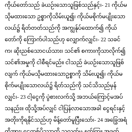
က
ယ
တ
သည
်
ခ
ယဉ
သ
သ
ဖ
စ
သည
န
င
့်၊-
21
က
ယ
မ
သ
မ
ထ
သ
ော
ဥ
စ
က
သ
မ
ယ
ူ၍၊
က
ယ
မ
စ
က
မ
ပ
သ
လယ
်၌
ရ
တ
တတ
သည
က
ို
အ
က
န
ပ
ထ
က
်၍
က
ယ
တ
က
ို
က
က
ပ
သည
ဟ
ု
လ
က
လ
င
်၊-
22
သ
ခင
က
၊
ဆ
ညစ
သ
ငယ
သ
ား၊
သင
်၏
စ
က
က
သ
လ
က
်၍
သင
်၏​
အ
မ
က
ို
င
စ
ရင
မည
်။
င
သည
်
ခ
ယဉ
သ
သ
ဖ
စ
လ
က
်
က
ယ
မ
သ
မ
ထ
သ
ဥ
စ
က
ို
သ
မ
ယ
ူ၍၊
က
ယ
မ
စ
က
မ
ပ
သ
လယ
်၌
ရ
တ
သည
က
ို
သင
သ
သည
မ
န
လ
င
်၊-
23
င
င
က
ို
ပ
စ
လက
သ
ို့
အ
ဘယ
က
င
မ
အပ
သ
နည
်း။
ထ
သ
အပ
လ
င
်
င
ပ
န
လ
သ
အ
ခ
ါ
င
ရင
န
င
အ
တ
က
ရ
န
င
သည
ဟ
ု
မ
န
တ
မ
ပ
သ
ော်၊-
24
အ
ခ
အ
ရ
တ
အ
ား၊
င
တစ
ပ
ဿ
က
ို
သ
လက
မ
ှ
န
တ
က
ြ။
အ
ခ
က