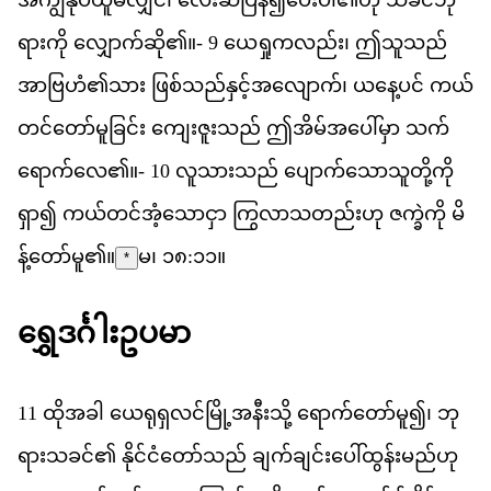
ရ
က
ို
လ
က
ဆ
ို၏။-
9
ယ
ရ
က
လည
်း၊
ဤ
သ
သည
အ
ဗ
ဟ
ံ၏​
သ
ား
ဖ
စ
သည
န
င
အ
လ
က
်၊
ယ
န
ပင
်
ကယ
တင
တ
မ
ခ
င
်း
က
ဇ
သည
်
ဤ
အ
မ
အ
ပ
မ
ှာ
သက
ရ
က
လ
ေ၏။-
10
လ
သ
သည
်
ပ
က
သ
သ
တ
က
ရ
ှာ၍
ကယ
တင
အ
သ
င
ှာ
က
လ
သ
တည
ဟ
ု
ဇ
က
က
ို
မ
န
တ
မ
ူ၏။
မ၊ ၁၈:၁၁
။
*
ရ
ဒင
ဥ
ပ
မ
11
ထ
အ
ခ
ါ
ယ
ရ
ရ
လင
မ
အ
န
သ
ို့
ရ
က
တ
မ
ူ၍၊
ဘ
ရ
သ
ခင
်၏
န
င
င
တ
သည
်
ခ
က
ခ
င
ပ
ထ
န
မည
ဟ