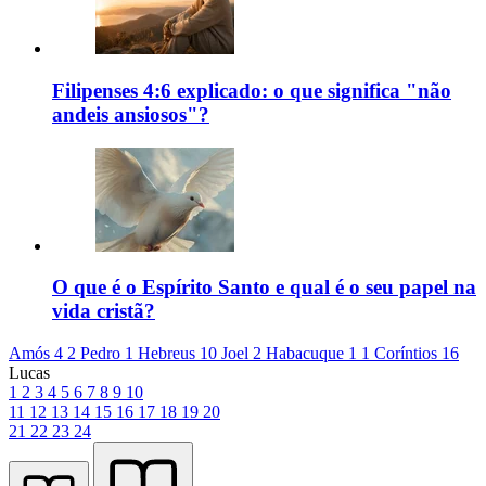
Filipenses 4:6 explicado: o que significa "não
andeis ansiosos"?
O que é o Espírito Santo e qual é o seu papel na
vida cristã?
Amós 4
2 Pedro 1
Hebreus 10
Joel 2
Habacuque 1
1 Coríntios 16
Lucas
1
2
3
4
5
6
7
8
9
10
11
12
13
14
15
16
17
18
19
20
21
22
23
24