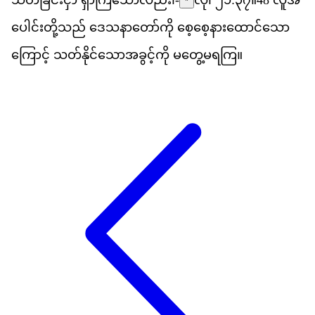
*
ပ
င
တ
သည
်
ဒ
သ
န
တ
က
ို
စ
စ
န
ထ
င
သ
က
င
့်
သတ
န
င
သ
အ
ခ
င
က
ို
မ
တ
မ
ရ
က
ြ။