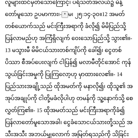
လ
မ
ထင
မ
တ
သ
က
င
့်၊
ပ
ရ
သတ
အ
လယ
်၌
မ
န
တ
မ
သ
ော
ဥ
ပ
မ
က
ား၊-
မ၊ ၂၅:၁၄-၃၀
။
12
အ
မတ
*
တစ
ယ
က
သည
်
မင
က
အ
ရ
က
ို
ခ
လ
ို၍
မ
မ
ပ
ည
သ
ပ
န
လ
မည
ဟ
ု
အ
က
ရ
လ
က
်
ဝ
သ
ပ
ည
သ
ို့
သ
ွား၏။-
13
မ
သ
မ
ီ
မ
မ
ငယ
သ
တစ
က
ပ
က
ို
ခ
ေါ်၍၊
င
တစ
ပ
ဿ
ာ
စ
အပ
ပ
လ
က
်
င
ပ
န
်၍
မ
လ
မ
တ
င
အ
င
်
က
န
သ
ယ
ခ
င
အ
မ
က
ို
ပ
က
လ
ဟ
ု
မ
ထ
လ
ေ၏။-
14
ပ
ည
သ
အ
ခ
သည
်
ထ
အ
မတ
က
ို
မ
န
လ
ို၍၊
ထ
သ
ူ၏
အ
အ
ပ
အ
ခ
ပ
က
ို
င
တ
မ
ခ
လ
ပ
ဟ
ု
တ
မန
က
ို
သ
န
က
သ
ို့
စ
လ
တ
က
ြ၏။-
15
ထ
အ
မတ
သည
်
မင
က
အ
ရ
က
ခ
ံ၍
ပ
န
လ
တ
မ
သ
အ
ခ
ါ၊
င
ခ
သ
ငယ
သ
တ
သည
်
အ
သ
အ
သ
ီး
အ
ဘယ
မ
လ
က
်
အ
မ
တ
ရ
သည
က
ို
သ
ခ
င