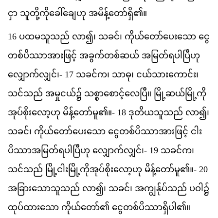
င
ှာ
သ
တ
က
ခ
ခ
ဟ
ု
အ
မ
န
တ
ရ
ှိ၏။
16
ပ
ထ
မ
သ
သည
်
လ
ာ၍၊
သ
ခင
်၊
က
ယ
တ
ပ
သ
ော
င
တစ
ပ
ဿ
အ
ဖ
င
့်
အ
ခ
က
တစ
ဆယ
်
အ
မ
တ
ရ
ပ
ပ
ဟ
လ
က
လ
င
်၊-
17
သ
ခင
က
၊
သ
ဓ
ု၊
ငယ
သ
က
င
်း၊
သင
သည
်
အ
မ
ငယ
်၌
သ
စ
စ
င
လ
ပ
ြီ။
မ
ဆယ
မ
က
အ
ပ
စ
လ
ဟ
ု
မ
န
တ
မ
ူ၏။-
18
ဒ
တ
ယ
သ
သည
်
လ
ာ၍၊
သ
ခင
်၊
က
ယ
တ
ပ
သ
ော
င
တစ
ပ
ဿ
အ
ဖ
င
့်
င
ပ
ဿ
အ
မ
တ
ရ
ပ
ပ
ဟ
ု
လ
က
လ
င
်၊-
19
သ
ခင
က
၊
သင
သည
်
မ
င
မ
က
အ
ပ
စ
လ
ဟ
ု
မ
န
တ
မ
ူ၏။-
20
အ
ခ
သ
သ
သည
်
လ
ာ၍၊
သ
ခင
်၊
အ
က
န
ပ
သည
်
ပ
ဝ
ါ၌​
ထ
ပ
ထ
သ
ော
က
ယ
တ
ော်၏
င
တစ
ပ
ဿ
ရ
ပ
ါ၏။