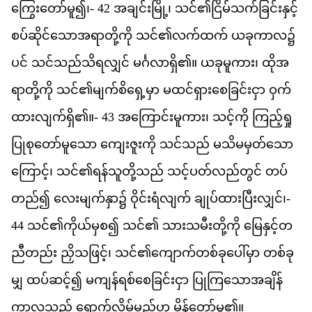
က
တ
မ
ူ၍၊-
42
အ
ခ
င
မ
ြို့၊
သင
်၏​
င
မ
သက
ခ
င
န
င
စပ
ဆ
င
သ
အ
ရ
တ
က
ို
သင
်၏​
လက
ထက
်
ယ
ခ
က
လ
၌
ပင
်
သင
သည
သ
ရ
လ
င
်
မင
လ
ရ
ှိ၏။
ယ
ခ
မ
က
ား၊
ထ
အ
ရ
တ
က
ို
သင
်၏​
မ
က
စ
ရ
မ
ှာ
မ
ထင
ရ
စ
ခ
င
င
ှာ
ဝ
က
ထ
လ
က
ရ
ှိ၏။-
43
အ
က
င
မ
က
ား၊
သင
က
ို
က
ည
ရ
ပ
စ
တ
မ
သ
ော
က
ဇ
က
ို
သင
သည
်
မ
သ
မ
မ
တ
သ
က
င
့်၊
သင
်၏​
ရန
သ
တ
သည
်
သင
ပတ
လည
တ
င
်
တပ
တည
်၍
လ
မ
က
န
ှာ၌
ဝ
င
ရ
လ
က
်
ခ
ပ
ထ
ပ
လ
င
်၊-
44
သင
်၏​
က
ယ
မ
စ
၍
သင
်၏
သ
သ
မ
တ
က
ို
မ
န
င
တ
ည
တည
်း
ည
သ
ဖ
င
့်၊
သင
်၏​
က
က
တစ
ခ
ပ
မ
ှာ
တစ
ခ
မ
ျှ
ထပ
ဆင
့်၍
မ
က
န
ရစ
စ
ခ
င
င
ှာ
ပ
က
သ
အ
ခ
န
က
လ
သည
်
ရ
က
လ
မ
မည
ဟ
ု
မ
န
တ
မ
ူ၏။