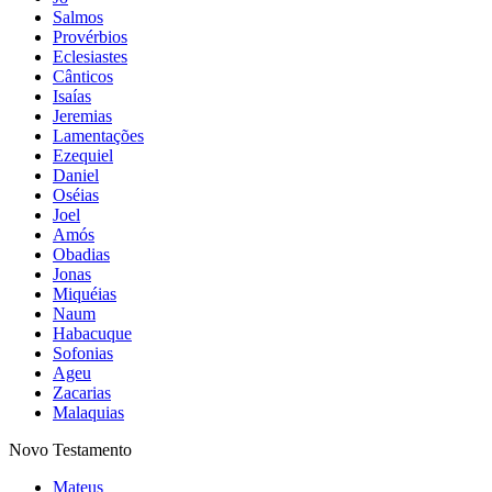
Salmos
Provérbios
Eclesiastes
Cânticos
Isaías
Jeremias
Lamentações
Ezequiel
Daniel
Oséias
Joel
Amós
Obadias
Jonas
Miquéias
Naum
Habacuque
Sofonias
Ageu
Zacarias
Malaquias
Novo Testamento
Mateus