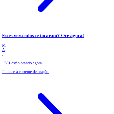
Estes versículos te tocaram? Ore agora!
M
A
J
+581 estão orando agora.
Junte-se à corrente de oração.