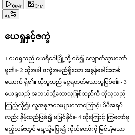
Ouvir
Criar
Aa
ယ
ရ
န
င
ဇက
1
ယ
ရ
သည
်
ယ
ရ
ခ
မ
သ
ို့
ဝင
်၍
လ
က
သ
တ
မ
ူ၏။-
2
ထ
အ
ခ
ါ
ဇ
က
အ
မည
ရ
သ
ော
အ
ခ
န
ခ
င
တစ
ယ
က
်
ရ
ှိ၏။
ထ
သ
သည
်
င
ရ
တတ
သ
သ
ဖ
စ
်၏။-
3
ယ
ရ
သည
်
အ
ဘယ
သ
သ
သ
ဖ
စ
သည
က
ို
ထ
သ
သည
က
ည
လ
ို၍၊
လ
အ
စ
အ
ဝ
မ
သ
က
င
့်၊
မ
မ
အ
ရပ
လည
်း
န
မ
သည
ဖ
စ
်၍
မ
မ
င
န
င
်။-
4
ထ
က
င
့်
က
တ
မ
မည
လမ
တ
င
်
ရ
သ
ပ
ြေး၍
က
ယ
တ
က
ို
မ
င
အ
သ