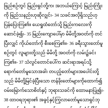
ဖ
ည
စဉ
တ
င
်
မ
ည
ရ
င
တ
က
၊
အ
ဘယ
က
င
့်
မ
ည
က
က
ို
ဖ
ည
သ
နည
ဟ
ဆ
လ
င
်၊-
34
သ
ခင
အ
လ
ရ
သည
ဟ
ပ
န
ပ
က
ြ၏။
ယ
ရ
ထ
တ
သ
ို့
မ
ည
က
လ
က
ဆ
င
ခ
ဲ့၍၊-
35
မ
ည
က
ပ
မ
ှာ
မ
မ
တ
အ
ဝတ
က
ို
တင
ပ
လ
င
်
က
ယ
တ
က
ို
စ
စ
က
ြ၏။-
36
ခ
ရ
သ
တ
မ
စဉ
တ
င
်
လ
မ
တ
သည
်
မ
မ
တ
ို့
အ
ဝတ
က
ို
လမ
်း၌​
ခင
က
ြ၏။-
37
သ
လ
င
တ
င
ပ
က
ဆင
ရ
အ
ရပ
သ
ရ
က
တ
မ
သ
အ
ခ
ါ၊
တ
ပည
တ
မ
အ
ပ
င
တ
သည
်
မ
မ
တ
မ
င
ခ
ပ
သ
ော
တန
ခ
တ
မ
က
ထ
က
်၍
ဝမ
မ
က
သ
စ
တ
န
င
့်
ဘ
ရ
သ
ခင
က
ို
ထ
မ
န
ပ
ြု၍၊-
38
ထ
ဝ
ရ
ဘ
ရ
ား၏
အ
ခ
င
န
င
က
လ
တ
မ
သ
ရ
င
ဘ