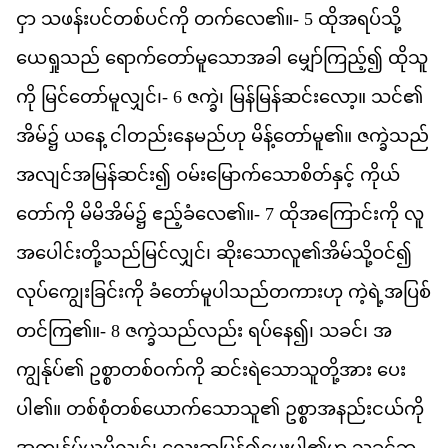
င
ှာ
သ
ဖန
ပင
တစ
ပင
က
ို
တက
လ
ေ၏။-
5
ထ
အ
ရပ
သ
ယ
ရ
သည
်
ရ
က
တ
မ
သ
အ
ခ
ါ
မ
က
ည
့်၍
ထ
သ
က
ို
မ
င
တ
မ
လ
င
်၊-
6
ဇ
က
ဲ၊
မ
န
မ
န
ဆင
လ
ော့။
သင
်၏​
အ
မ
်၌
ယ
န
ေ့
င
တည
န
မည
ဟ
ု
မ
န
တ
မ
ူ၏။
ဇ
က
သည
အ
လ
င
အ
မ
န
ဆင
်း၍
ဝမ
မ
က
သ
စ
တ
န
င
့်
က
ယ
တ
က
ို
မ
မ
အ
မ
်၌
ဧည
ခ
လ
ေ၏။-
7
ထ
အ
က
င
က
ို
လ
အ
ပ
င
တ
သည
မ
င
လ
င
်၊
ဆ
သ
လ
ူ၏​
အ
မ
သ
ဝင
်၍
လ
ပ
က
ခ
င
က
ို
ခ
တ
မ
ပ
သည
တ
က
ဟ
ု
က
ရ
အ
ပ
စ
တင
က
ြ၏။-
8
ဇ
က
သည
လည
်း
ရပ
န
ေ၍၊
သ
ခင
်၊
အ
က
န
ပ
်၏
ဥ
စ
တစ
ဝက
က
ို
ဆင
ရ
သ
သ
တ
အ
ား
ပ
ပ
ါ၏။
တစ
စ
တစ
ယ
က
သ
သ
ူ၏
ဥ
စ
အ
နည
ငယ
က
အ
က
န
ပ
ယ
မ
လ
င
်၊
လ
ဆ
ပ
န
်၍​
ပ
ပ
ါ၏​
ဟ
ု
သ
ခင
ဘ