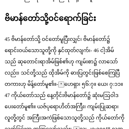
ဗ
မ
န
တ
သ
၀
င
ရ
က
ခ
င
45
ဗ
မ
န
တ
သ
ို့
ဝင
တ
မ
ပ
လ
င
်၊
ဗ
မ
န
တ
ော်၌
ရ
င
ဝယ
သ
သ
တ
က
ို
န
င
ထ
တ
လ
က
်၊-
46
င
အ
မ
သည
်
ဆ
တ
င
ရ
အ
မ
ဖ
စ
်၏​
ဟ
ု
က
မ
စ
ာ၌
လ
သ
လည
်း၊
သင
တ
သည
်
ထ
အ
မ
က
ို
ဓ
ပ
တ
င
ဖ
စ
စ
က
ပ
တ
က
ဟ
ု
မ
န
တ
မ
ူ၏။-
ဟေ​ရှာ၊ ၅၆:၇။ ယေ၊ ၇:၁၁။
*
47
က
ယ
တ
သည
်
န
တ
င
ဗ
မ
န
တ
ော်၌
ဆ
မ
ဩ
ဝ
ဒ
ပ
တ
မ
ူ၏။
ယဇ
ပ
ရ
ဟ
တ
အ
က
ြီး၊
က
မ
ပ
ဆ
ရ
ာ၊
လ
တ
တ
င
်
အ
က
အ
က
ဖ
စ
သ
သ
တ
သည
်
က
ယ
တ
က
သတ
ခ
င
င
ှာ
ရ
က
သ
လည
်း၊-
လု၊ ၂၁:၃၇
။
48
လ
အ