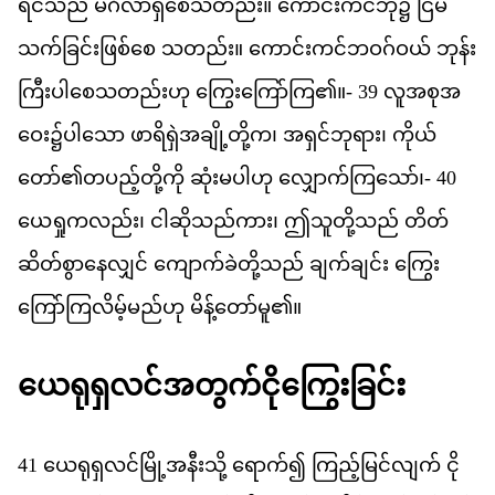
ရင
သည
်
မင
လ
ရ
စ
သ
တည
်း။
က
င
ကင
ဘ
ုံ၌
င
မ
သက
ခ
င
ဖ
စ
စ
ေ
သတည
်း။
က
င
ကင
ဘ
ဝဂ
ဝယ
်
ဘ
န
က
ပ
စ
သ
တည
ဟ
ု
က
က
က
ြ၏။-
39
လ
အ
စ
အ
ဝ
ေး၌​
ပ
သ
ော
ဖ
ရ
ရ
အ
ခ
တ
က
၊
အ
ရ
င
ဘ
ရ
ား၊
က
ယ
တ
ော်၏​
တ
ပည
တ
က
ို
ဆ
မ
ပ
ဟ
ု
လ
က
က
သ
ော်၊-
40
ယ
ရ
က
လည
်း၊
င
ဆ
သည
က
ား၊
ဤ
သ
တ
သည
်
တ
တ
ဆ
တ
စ
န
လ
င
်
က
က
ခ
တ
သည
်
ခ
က
ခ
င
်း
က
က
က
လ
မ
မည
ဟ
ု
မ
န
တ
မ
ူ၏။
ယ
ရ
ရ
လင
အ
တ
က
င
က
ခ
င
41
ယ
ရ
ရ
လင
မ
အ
န
သ
ို့
ရ
က
်၍
က
ည
မ
င
လ
က
်
င