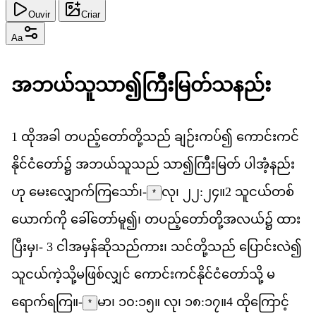
Ouvir
Criar
Aa
အ
ဘယ
သ
သ
ာ၍​
က
မ
တ
သ
နည
1
ထ
အ
ခ
ါ
တ
ပည
တ
တ
သည
်
ခ
ဉ
ကပ
်၍
က
င
ကင
န
င
င
တ
ော်၌
အ
ဘယ
သ
သည
်
သ
ာ၍​
က
မ
တ
်
ပ
အ
နည
ဟ
ု
မ
လ
က
က
သ
ော်၊-
လု၊ ၂၂:၂၄
။
2
သ
ငယ
တစ
*
ယ
က
က
ို
ခ
တ
မ
ူ၍၊
တ
ပည
တ
တ
အ
လယ
်၌
ထ
ပ
မ
ှ၊-
3
င
အ
မ
န
ဆ
သည
က
ား၊
သင
တ
သည
်
ပ
င
လ
ဲ၍
သ
ငယ
က
သ
မ
ဖ
စ
လ
င
်
က
င
ကင
န
င
င
တ
သ
ို့
မ
ရ
က
ရ
က
ြ။-
မာ၊ ၁၀:၁၅။ လု၊ ၁၈:၁၇။
4
ထ
က
င
*