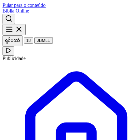
Pular para o conteúdo
Bíblia Online
ရှင်မဿဲ
18
JBMLE
Publicidade