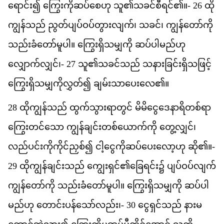
ရ
င
်း၍
က
က
ဆပ
စ
ဟ
ု
သ
ူ၏​
သ
ခင
စ
ရင
်၏။-
26
ထ
က
န
သည
်
ည
တ
ပ
ပ
ဝပ
တ
လ
က
်၊
သ
ခင
်၊
က
န
တ
က
သည
ခ
တ
မ
ပ
ါ။
က
ရ
သ
မ
က
ို
ဆပ
ပ
မည
ဟ
လ
က
လ
င
်၊-
27
သ
ူ၏​
သ
ခင
သည
်
သ
န
ခ
င
ရ
သ
ဖ
င
က
ရ
သ
မ
က
လ
တ
်၍
ခ
မ
သ
ပ
လ
ေ၏။
28
ထ
က
န
သည
်
ထ
က
သ
ရ
တ
င
်
မ
မ
င
ဒ
န
ရ
တစ
ရ
က
တင
သ
ော
က
န
ခ
င
တစ
ယ
က
က
ို
တ
လ
င
်၊
လည
ပင
က
က
င
ည
စ
်၍
င
င
က
ဆပ
ပ
လ
ဟ
ု
ဆ
ို၏။-
29
ထ
က
န
ခ
င
သည
်
က
ရ
င
်၏​
ခ
ရင
်း၌
ပ
ပ
ဝပ
လ
က
က
န
တ
က
ို
သည
ခ
တ
မ
ပ
ါ။
က
ရ
သ
မ
က
ို
ဆပ
ပ
မည
ဟ
ု
တ
င
ပန
သ
လည
်း၊-
30
င
ရ
င
သည
်
န
မ