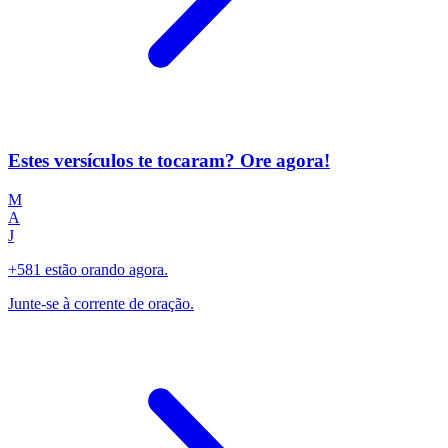
Estes versículos te tocaram? Ore agora!
M
A
J
+581 estão orando agora.
Junte-se à corrente de oração.