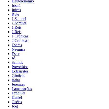
Deuteronômio
Josué
Juízes
Rute
1 Samuel
2 Samuel
1 Reis
2 Reis
1 Crônicas
2 Crônicas
Esdras
Neemias
Ester
Jó
Salmos
Provérbios
Eclesiastes
Cânticos
Isaías
Jeremias
Lamentações
Ezequiel
Daniel
Oséias
Joel