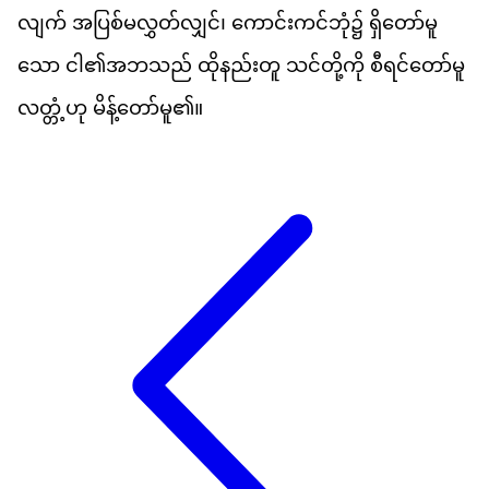
လ
က
်
အ
ပ
စ
မ
လ
တ
လ
င
်၊
က
င
ကင
ဘ
ုံ၌
ရ
တ
မ
သ
ော
င
ါ၏​
အ
ဘ
သည
်
ထ
နည
တ
ူ
သင
တ
က
ို
စ
ရင
တ
မ
လ
တ
ဟ
ု
မ
န
တ
မ
ူ၏။