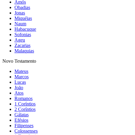
Amós
Obadias
Jonas
Miquéias
Naum
Habacuque
Sofonias
Ageu
Zacarias
Malaquias
Novo Testamento
Mateus
Marcos
Lucas
João
Atos
Romanos
1 Coríntios
2 Coríntios
Gálatas
Efésios
Filipenses
Colossenses