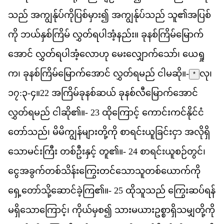
သည
်
အ
က
န
ပ
က
ပ
စ
မ
ှား၍
အ
က
န
ပ
သည
်
သ
ူ၏​
အ
ပ
စ
က
ို
ဘယ
န
စ
က
မ
်
လ
တ
ရ
ပ
အ
နည
်း။
ခ
နစ
က
မ
မ
က
အ
င
်
လ
တ
ရ
ပ
အ
လ
ဟ
ု
မ
လ
က
သ
ော်၊
ယ
ရ
က
၊
ခ
နစ
က
မ
မ
က
အ
င
်
လ
တ
ရ
မည
်
င
မ
ဆ
ို။-
လု၊
*
၁၇:၃-၄
။
22
အ
က
မ
ခ
နစ
ဆယ
်
ခ
နစ
လ
မ
က
အ
င
လ
တ
ရ
မည
်
င
ဆ
ို၏။-
23
ထ
က
င
့်
က
င
ကင
န
င
င
တ
သည
်၊
မ
မ
က
န
မ
တ
က
ို
စ
ရင
ယ
ခ
င
င
ှာ
အ
လ
ရ
သ
မင
က
ြီး
တစ
ဦ
န
င
့်
တ
ူ၏။-
24
စ
ရင
ယ
စဉ
တ
င
်၊
င
အ
ခ
က
တစ
သ
န
က
တင
သ
သ
တစ
ယ
က
က
ရ
တ
သ
ဆ
င
ခ
က
ြ၏။-
25
ထ
သ
သည
်
က
ဆပ
ရန
မ
ရ
သ
က
င
့်၊
က
ယ
မ
စ
၍
သ
မ
ယ
ဥ
စ
ရ
သ
မ
တ
က