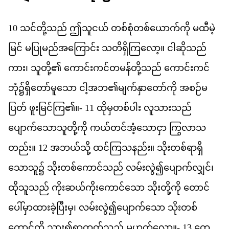
10
သင
တ
သည
်
ဤ
သ
ငယ
်
တစ
စ
တစ
ယ
က
က
ို
မ
ထ
မ
မ
င
်
မ
ပ
မည
အ
က
င
်း
သ
တ
ရ
က
လ
ော့။
င
ဆ
သည
က
ား၊
သ
တ
ို့၏
က
င
ကင
တ
မန
တ
သည
်
က
င
ကင
ဘ
ုံ၌​
ရ
တ
မ
သ
ော
င
အ
ဘ
၏
မ
က
န
တ
က
ို
အ
စဉ
မ
ပ
တ
်
ဖ
မ
င
က
ြ၏။-
11
ထ
မ
တစ
ပ
ါး
လ
သ
သည
ပ
က
သ
သ
တ
က
ို
ကယ
တင
အ
သ
င
ှာ
က
လ
သ
တည
်း။
12
အ
ဘယ
သ
ို့
ထင
က
သ
နည
်း။
သ
တစ
ရ
ရ
သ
သ
ူ၌
သ
တစ
က
င
သည
်
လမ
လ
ွဲ၍​
ပ
က
လ
င
်၊
ထ
သ
သည
်
က
ဆယ
က
က
င
သ
ော
သ
တ
က
ို
တ
င
ပ
မ
ထ
ခ
ပ
မ
ှ၊
လမ
လ
ွဲ၍​
ပ
က
သ
ော
သ
တစ
က
င
က
ို
သ
ွား၍​
ရ
တတ
သည
်
မ
ဟ
တ
လ
ော။-
13
တ