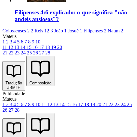
Filipenses 4:6 explicado: o que significa "não
andeis ansiosos"?
Colossenses 2
2 Reis 12
3 João 1
Josué 1
Filipenses 2
Naum 2
Mateus
1
2
3
4
5
6
7
8
9
10
11
12
13
14
15
16
17
18
19
20
21
22
23
24
25
26
27
28
Tradução
Composição
JBMLE
Publicidade
Mateus
1
2
3
4
5
6
7
8
9
10
11
12
13
14
15
16
17
18
19
20
21
22
23
24
25
26
27
28