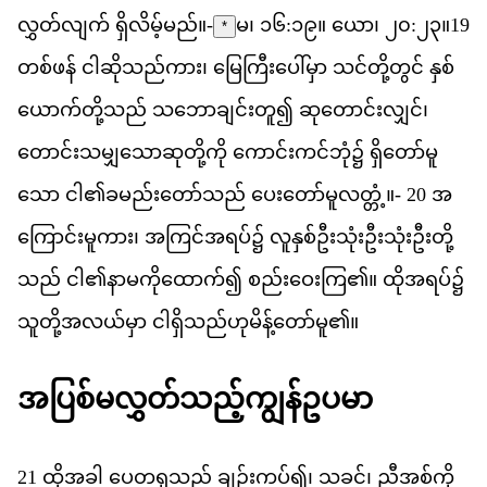
လ
တ
လ
က
်
ရ
လ
မ
မည
်။-
မ၊ ၁၆:၁၉။ ယော၊ ၂၀:၂၃။
19
*
တစ
ဖန
်
င
ဆ
သည
က
ား၊
မ
က
ပ
မ
ှာ
သင
တ
တ
င
်
န
စ
ယ
က
တ
သည
်
သ
ဘ
ခ
င
တ
ူ၍
ဆ
တ
င
လ
င
်၊
တ
င
သ
မ
သ
ဆ
တ
က
ို
က
င
ကင
ဘ
ုံ၌
ရ
တ
မ
သ
ော
င
ါ၏​
ခ
မည
တ
သည
်
ပ
တ
မ
လ
တ
ံ့။-
20
အ
က
င
မ
က
ား၊
အ
က
င
အ
ရပ
်၌
လ
န
စ
ဦ
သ
ဦ
သ
ဦ
တ
သည
်
င
ါ၏​
န
မ
က
ထ
က
်၍
စည
ဝ
က
ြ၏။
ထ
အ
ရပ
်၌
သ
တ
အ
လယ
မ
ှာ
င
ရ
သည
ဟ
မ
န
တ
မ
ူ၏။
အ
ပ
စ
မ
လ
တ
သ
ည
က
န
ဥ
ပ
မ
21
ထ
အ
ခ
ါ
ပ
တ
ရ
သည
်
ခ
ဉ
ကပ
်၍၊
သ
ခင
်၊
ည
အစ
က