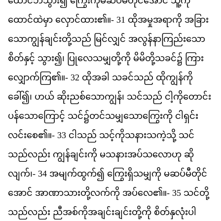
ထ
င
ဘ
သ
ွား၍
က
က
မ
ဆပ
မ
တ
င
အ
င
်
သ
က
ထ
င
ထ
မ
ှာ
လ
င
ထ
ား၏။-
31
ထ
အ
မ
အ
ရ
က
ို
အ
ခ
သ
က
န
ခ
င
တ
သည
်
မ
င
လ
င
်
အ
လ
န
န
က
ည
သ
စ
တ
န
င
့်
သ
ွား၍၊
ပ
လ
သ
မ
တ
က
ို
မ
မ
တ
သ
ခင
်၌
က
လ
က
က
ြ၏။-
32
ထ
အ
ခ
ါ
သ
ခင
သည
်
ထ
က
န
က
ခ
ေါ်၍၊
ဟယ
်
ဆ
ညစ
သ
က
န
်၊
သင
သည
်
င
က
တ
င
ပန
သ
က
င
့်
သင
်၌​
တင
သ
မ
သ
က
က
ို
င
ရ
င
လင
စ
ေ၏။-
33
င
သည
်
သင
က
သ
န
သ
က
သ
ို့
သင
သည
လည
်း
က
န
ခ
င
က
ို
မ
သ
န
အပ
သ
လ
ဟ
ု
ဆ
လ
က
်၊-
34
အ
မ
က
ထ
က
်၍
က
ရ
သ
မ
က
ို
မ
ဆပ
မ
တ
င
အ
င
်
အ
ဏ
သ
တ
လက
က
ို
အပ
လ
ေ၏။-
35
သင
တ
သည
လည
်း
ည
အစ
က
အ
ခ
င
ခ
င
တ
က
ို
စ
တ
န
လ
ပ