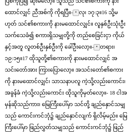
ပ
စ
က
ပ
ြ၍
ဆ
မ
လ
ော့။
သ
သည
်
သင
်၏​
စ
က
က
ို
န
ထ
င
လ
င
်
ည
အစ
က
ို
က
ရ
ပ
ြီ။-
လု၊ ၁၇:၃
။
16
သ
မ
*
ဟ
တ
်
သင
်၏​
စ
က
က
ို
န
မ
ထ
င
လ
င
်။
လ
န
စ
ဦ
သ
ဦ
သက
သ
ခ
ံ၍
စ
က
ရ
သ
မ
တ
က
ို
တည
စ
ခ
င
င
ှာ
က
ယ
န
င
အ
တ
ူ
လ
တစ
ဦ
န
စ
ဦ
က
ို
ခ
ဦ
လ
ော့။-
တ​ရား၊
*
၁၉:၁၅
။
17
ထ
သ
တ
ို့၏​
စ
က
က
ို
န
မ
ထ
င
လ
င
်
အ
သင
တ
အ
ား
က
ပ
လ
ော့။
အ
သင
တ
ော်၏​
စ
က
က
ို
န
မ
ထ
င
လ
င
်၊
သ
သ
န
ပ
လ
ူ
က
သ
လည
က
င
်း၊
အ
ခ
န
ခ
ံ
က
သ
လည
က
င
်း
ထ
သ
က
မ
တ
လ
ော့။-
18
င
အ
မ
န
ဆ
သည
က
ား၊
မ
က
ပ
မ
ှာ
သင
တ
ို့
ခ
ည
န
င
သ
မ
သည
်
က
င
ကင
ဘ
ုံ၌
ခ
ည
န
င
လ
က
်
ရ
လ
မ
မည
်။
မ
က
ပ
မ
ှာ
ဖ
ည
လ
တ
သ
မ
သည
်
က
င
ကင
ဘ
ုံ၌
ဖ
ည