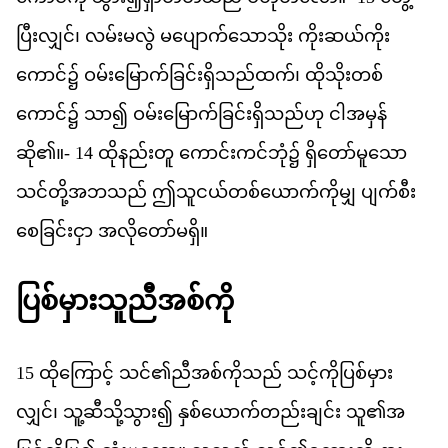
ပ
လ
င
်၊
လမ
မ
လ
ွဲ
မ
ပ
က
သ
သ
ိုး
က
ဆယ
က
က
င
်၌
ဝမ
မ
က
ခ
င
ရ
သည
ထက
်၊
ထ
သ
တစ
က
င
်၌
သ
ာ၍
ဝမ
မ
က
ခ
င
ရ
သည
ဟ
ု
င
အ
မ
န
ဆ
ို၏။-
14
ထ
နည
တ
ူ
က
င
ကင
ဘ
ုံ၌
ရ
တ
မ
သ
သင
တ
အ
ဘ
သည
်
ဤ
သ
ငယ
တစ
ယ
က
က
မ
ျှ
ပ
က
စ
စ
ခ
င
င
ှာ
အ
လ
တ
မ
ရ
ှိ။
ပ
စ
မ
သ
ည
အစ
က
15
ထ
က
င
့်
သင
်၏​
ည
အစ
က
သည
်
သင
က
ပ
စ
မ
လ
င
်၊
သ
ဆ
သ
သ
ွား၍
န
စ
ယ
က
တည
ခ
င
်း
သ
ူ၏​
အ