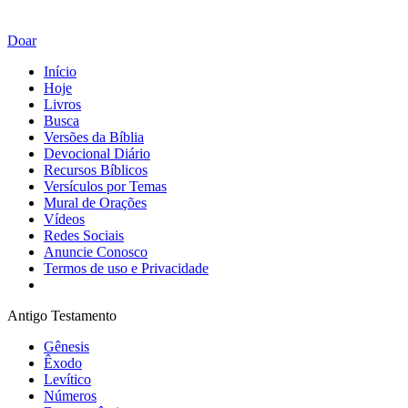
Doar
Início
Hoje
Livros
Busca
Versões da Bíblia
Devocional Diário
Recursos Bíblicos
Versículos por Temas
Mural de Orações
Vídeos
Redes Sociais
Anuncie Conosco
Termos de uso e Privacidade
Antigo Testamento
Gênesis
Êxodo
Levítico
Números