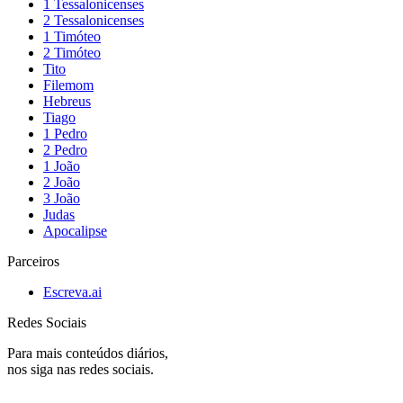
1 Tessalonicenses
2 Tessalonicenses
1 Timóteo
2 Timóteo
Tito
Filemom
Hebreus
Tiago
1 Pedro
2 Pedro
1 João
2 João
3 João
Judas
Apocalipse
Parceiros
Escreva.ai
Redes Sociais
Para mais conteúdos diários,
nos siga nas redes sociais.