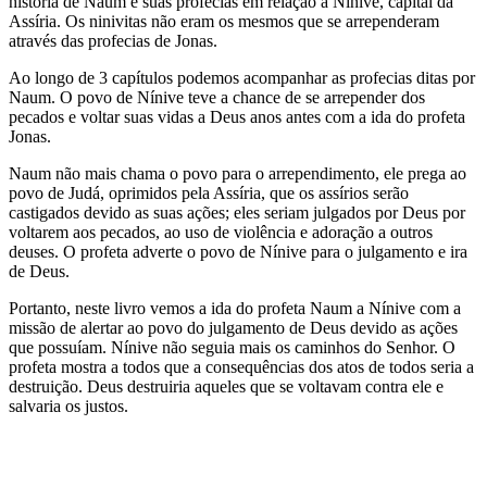
história de Naum e suas profecias em relação à Nínive, capital da
Assíria. Os ninivitas não eram os mesmos que se arrependeram
através das profecias de Jonas.
Ao longo de 3 capítulos podemos acompanhar as profecias ditas por
Naum. O povo de Nínive teve a chance de se arrepender dos
pecados e voltar suas vidas a Deus anos antes com a ida do profeta
Jonas.
Naum não mais chama o povo para o arrependimento, ele prega ao
povo de Judá, oprimidos pela Assíria, que os assírios serão
castigados devido as suas ações; eles seriam julgados por Deus por
voltarem aos pecados, ao uso de violência e adoração a outros
deuses. O profeta adverte o povo de Nínive para o julgamento e ira
de Deus.
Portanto, neste livro vemos a ida do profeta Naum a Nínive com a
missão de alertar ao povo do julgamento de Deus devido as ações
que possuíam. Nínive não seguia mais os caminhos do Senhor. O
profeta mostra a todos que a consequências dos atos de todos seria a
destruição. Deus destruiria aqueles que se voltavam contra ele e
salvaria os justos.