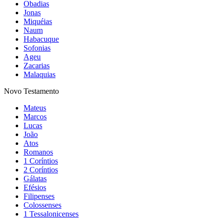
Obadias
Jonas
Miquéias
Naum
Habacuque
Sofonias
Ageu
Zacarias
Malaquias
Novo Testamento
Mateus
Marcos
Lucas
João
Atos
Romanos
1 Coríntios
2 Coríntios
Gálatas
Efésios
Filipenses
Colossenses
1 Tessalonicenses