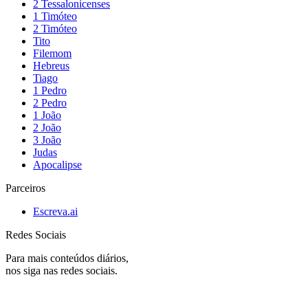
2 Tessalonicenses
1 Timóteo
2 Timóteo
Tito
Filemom
Hebreus
Tiago
1 Pedro
2 Pedro
1 João
2 João
3 João
Judas
Apocalipse
Parceiros
Escreva.ai
Redes Sociais
Para mais conteúdos diários,
nos siga nas redes sociais.