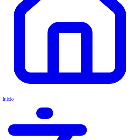
Início