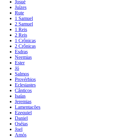
Josué
Juízes
Rute
1 Samuel
2 Samuel
1 Reis
2 Reis
1 Crônicas
2 Crônicas
Esdras
Neemias
Ester
Jó
Salmos
Provérbios
Eclesiastes
Cânticos
Isaías
Jeremias
Lamentações
Ezequiel
Daniel
Oséias
Joel
Amós