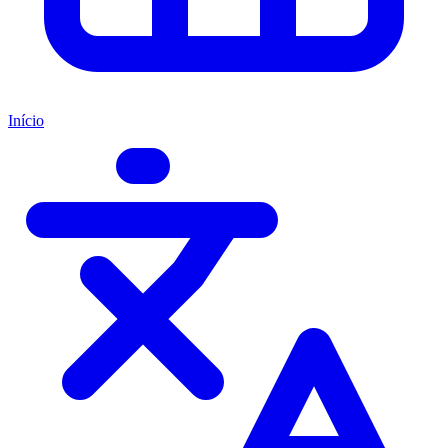
Início