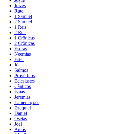
Josué
Juízes
Rute
1 Samuel
2 Samuel
1 Reis
2 Reis
1 Crônicas
2 Crônicas
Esdras
Neemias
Ester
Jó
Salmos
Provérbios
Eclesiastes
Cânticos
Isaías
Jeremias
Lamentações
Ezequiel
Daniel
Oséias
Joel
Amós