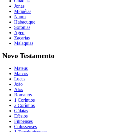
Obadias
Jonas
Miquéias
Naum
Habacuque
Sofonias
Ageu
Zacarias
Malaquias
Novo Testamento
Mateus
Marcos
Lucas
João
Atos
Romanos
1 Coríntios
2 Coríntios
Gálatas
Efésios
Filipenses
Colossenses
1 Tessalonicenses