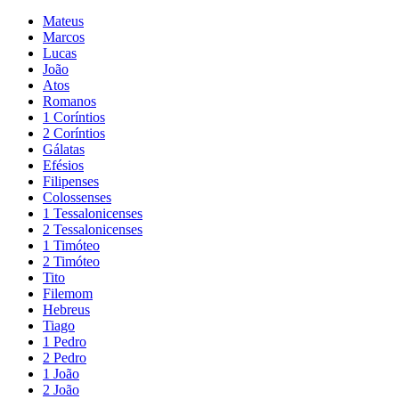
Mateus
Marcos
Lucas
João
Atos
Romanos
1 Coríntios
2 Coríntios
Gálatas
Efésios
Filipenses
Colossenses
1 Tessalonicenses
2 Tessalonicenses
1 Timóteo
2 Timóteo
Tito
Filemom
Hebreus
Tiago
1 Pedro
2 Pedro
1 João
2 João