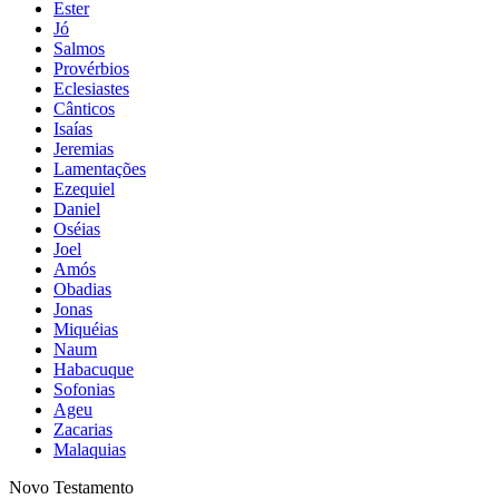
Ester
Jó
Salmos
Provérbios
Eclesiastes
Cânticos
Isaías
Jeremias
Lamentações
Ezequiel
Daniel
Oséias
Joel
Amós
Obadias
Jonas
Miquéias
Naum
Habacuque
Sofonias
Ageu
Zacarias
Malaquias
Novo Testamento