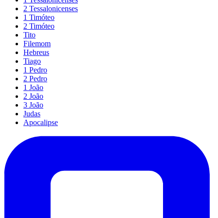
2 Tessalonicenses
1 Timóteo
2 Timóteo
Tito
Filemom
Hebreus
Tiago
1 Pedro
2 Pedro
1 João
2 João
3 João
Judas
Apocalipse