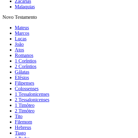
Zacarias
Malaquias
Novo Testamento
Mateus
Marcos
Lucas
João
Atos
Romanos
1 Coríntios
2 Coríntios
Gálatas
Efésios
Filipenses
Colossenses
1 Tessalonicenses
2 Tessalonicenses
1 Timóteo
2 Timóteo
Tito
Filemom
Hebreus
Tiago