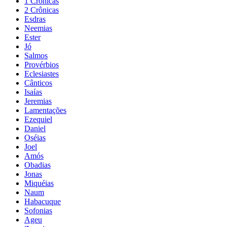
1 Crônicas
2 Crônicas
Esdras
Neemias
Ester
Jó
Salmos
Provérbios
Eclesiastes
Cânticos
Isaías
Jeremias
Lamentações
Ezequiel
Daniel
Oséias
Joel
Amós
Obadias
Jonas
Miquéias
Naum
Habacuque
Sofonias
Ageu