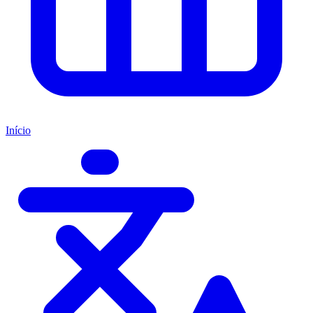
Início