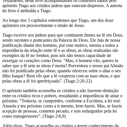
Testamento, neste livro acompanhamos os conselhos dados pelo
apóstolo Tiago aos cristãos judeus que estavam dispersos. A autoria
do livro é atribuída a Tiago.
Ao longo dos 5 capítulos entendemos que Tiago, um dos doze
apóstolos era provavelmente o irmão de Jesus.
Tiago escreve aos judeus para que continuem firmes na fé em Deus,
sendo ouvintes e praticantes da Palavra de Deus. Ele fala de nossa
justificação diante dos homens, por esse motivo, mostra a todos a
importância da relação entre fé e as obras; as obras realizadas são
exemplos da fé no Senhor, pois nós não temos capacidade de
enxergar os corações como Deus. “Mas, ó homem vão, queres tu
saber que a fé sem as obras é morta? Porventura o nosso pai Abraão
não foi justificado pelas obras, quando ofereceu sobre o altar o seu
filho Isaque? Bem vês que a fé cooperou com as suas obras, e que
pelas obras a fé foi aperfeiçoada”. (Tiago 2:20-22)
O apóstolo também aconselha os cristãos a não fazerem distinção
entre os cristãos ricos e pobres, ressaltando a importância de amar o
próximo. “Todavia, se cumprirdes, conforme a Escritura, a lei real:
Amarás a teu próximo como a ti mesmo, bem fazeis. Mas, se fazeis
acepção de pessoas, cometeis pecado, e sois redarguidos pela lei
como transgressores”. (Tiago 2:8,9)
Além disso, Tiago aconselha os cristãos a terem conhecimento da