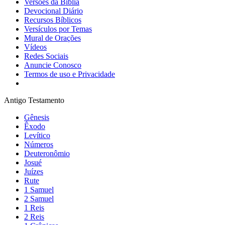
Versões da Bíblia
Devocional Diário
Recursos Bíblicos
Versículos por Temas
Mural de Orações
Vídeos
Redes Sociais
Anuncie Conosco
Termos de uso e Privacidade
Antigo Testamento
Gênesis
Êxodo
Levítico
Números
Deuteronômio
Josué
Juízes
Rute
1 Samuel
2 Samuel
1 Reis
2 Reis