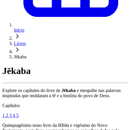
Início
Livros
Jēkaba
Jēkaba
Explore os capítulos do livro de
Jēkaba
e mergulhe nas palavras
inspiradas que moldaram a fé e a história do povo de Deus.
Capítulos
1
2
3
4
5
Quinquagésimo nono livro da Bíblia e vigésimo do Novo