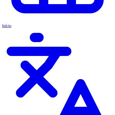
Início