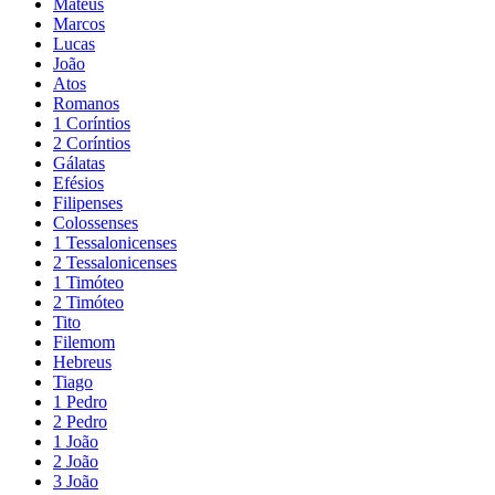
Mateus
Marcos
Lucas
João
Atos
Romanos
1 Coríntios
2 Coríntios
Gálatas
Efésios
Filipenses
Colossenses
1 Tessalonicenses
2 Tessalonicenses
1 Timóteo
2 Timóteo
Tito
Filemom
Hebreus
Tiago
1 Pedro
2 Pedro
1 João
2 João
3 João