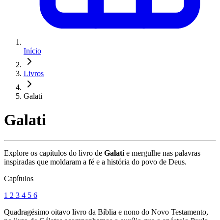
Início
Livros
Galati
Galati
Explore os capítulos do livro de
Galati
e mergulhe nas palavras
inspiradas que moldaram a fé e a história do povo de Deus.
Capítulos
1
2
3
4
5
6
Quadragésimo oitavo livro da Bíblia e nono do Novo Testamento,