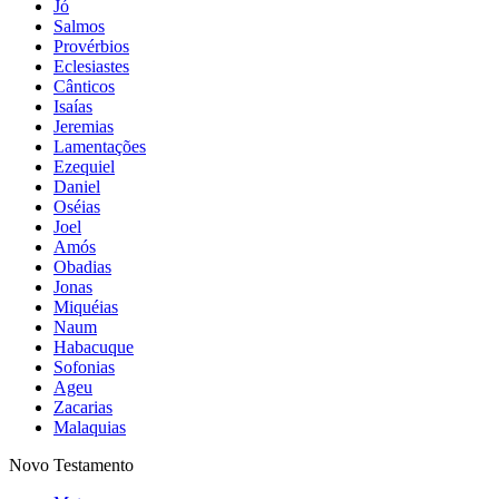
Jó
Salmos
Provérbios
Eclesiastes
Cânticos
Isaías
Jeremias
Lamentações
Ezequiel
Daniel
Oséias
Joel
Amós
Obadias
Jonas
Miquéias
Naum
Habacuque
Sofonias
Ageu
Zacarias
Malaquias
Novo Testamento