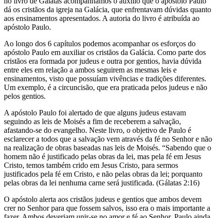
no livro de Gálatas acompanhamos o auxílio que o apóstolo Paulo
dá os cristãos da igreja na Galácia, que enfrentavam dúvidas quanto
aos ensinamentos apresentados. A autoria do livro é atribuída ao
apóstolo Paulo.
Ao longo dos 6 capítulos podemos acompanhar os esforços do
apóstolo Paulo em auxiliar os cristãos da Galácia. Como parte dos
cristãos era formada por judeus e outra por gentios, havia dúvida
entre eles em relação a ambos seguirem as mesmas leis e
ensinamentos, visto que possuíam vivências e tradições diferentes.
Um exemplo, é a circuncisão, que era praticada pelos judeus e não
pelos gentios.
A apóstolo Paulo foi alertado de que alguns judeus estavam
seguindo as leis de Moisés a fim de receberem a salvação,
afastando-se do evangelho. Neste livro, o objetivo de Paulo é
esclarecer a todos que a salvação vem através da fé no Senhor e não
na realização de obras baseadas nas leis de Moisés. “Sabendo que o
homem não é justificado pelas obras da lei, mas pela fé em Jesus
Cristo, temos também crido em Jesus Cristo, para sermos
justificados pela fé em Cristo, e não pelas obras da lei; porquanto
pelas obras da lei nenhuma carne será justificada. (Gálatas 2:16)
O apóstolo alerta aos cristãos judeus e gentios que ambos devem
crer no Senhor para que fossem salvos, isso era o mais importante a
fazer. Ambos deveriam unir-se no amor e fé ao Senhor. Paulo ainda