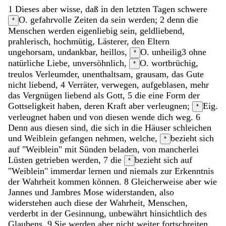
1
Dieses
aber
wisse
,
daß
in
den
letzten
Tagen
schwere
O. gefahrvolle
Zeiten
da
sein
werden
;
2
denn
die
*
Menschen
werden
eigenliebig
sein
,
geldliebend
,
prahlerisch
,
hochmütig
,
Lästerer
,
den
Eltern
ungehorsam
,
undankbar
,
heillos
,
O. unheilig
3
ohne
*
natürliche
Liebe
,
unversöhnlich
,
O. wortbrüchig,
*
treulos
Verleumder
,
unenthaltsam
,
grausam
,
das
Gute
nicht
liebend
,
4
Verräter
,
verwegen
,
aufgeblasen
,
mehr
das
Vergnügen
liebend
als
Gott
,
5
die
eine
Form
der
Gottseligkeit
haben
,
deren
Kraft
aber
verleugnen
;
Eig.
*
verleugnet haben
und
von
diesen
wende
dich
weg
.
6
Denn
aus
diesen
sind
,
die
sich
in
die
Häuser
schleichen
und
Weiblein
gefangen
nehmen
,
welche
,
bezieht sich
*
auf "Weiblein"
mit
Sünden
beladen
,
von
mancherlei
Lüsten
getrieben
werden
,
7
die
bezieht sich auf
*
"Weiblein"
immerdar
lernen
und
niemals
zur
Erkenntnis
der
Wahrheit
kommen
können
.
8
Gleicherweise
aber
wie
Jannes
und
Jambres
Mose
widerstanden
,
also
widerstehen
auch
diese
der
Wahrheit
,
Menschen
,
verderbt
in
der
Gesinnung
,
unbewährt
hinsichtlich
des
Glaubens
.
9
Sie
werden
aber
nicht
weiter
fortschreiten
,