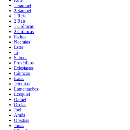
Rute
1 Samuel
2 Samuel
1 Reis
2 Reis
1 Crônicas
2 Crônicas
Esdras
Neemias
Ester
Jó
Salmos
Provérbios
Eclesiastes
Cânticos
Isaías
Jeremias
Lamentações
Ezequiel
Daniel
Oséias
Joel
Amós
Obadias
Jonas