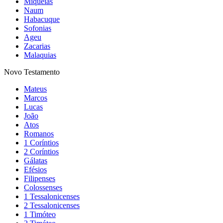
Miquéias
Naum
Habacuque
Sofonias
Ageu
Zacarias
Malaquias
Novo Testamento
Mateus
Marcos
Lucas
João
Atos
Romanos
1 Coríntios
2 Coríntios
Gálatas
Efésios
Filipenses
Colossenses
1 Tessalonicenses
2 Tessalonicenses
1 Timóteo