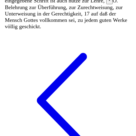
eingegebene Schrift ist auch
nütze
zur
Lehre
,
O.
*
Belehrung
zur
Überführung
,
zur
Zurechtweisung
,
zur
Unterweisung
in
der
Gerechtigkeit
,
17
auf
daß
der
Mensch
Gottes
vollkommen
sei
,
zu
jedem
guten
Werke
völlig
geschickt
.