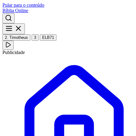
Pular para o conteúdo
Bíblia Online
2. Timotheus
3
ELB71
Publicidade