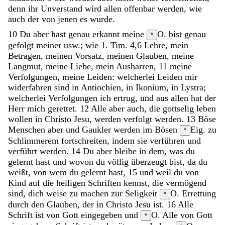
denn
ihr
Unverstand
wird
allen
offenbar
werden
,
wie
auch
der
von
jenen
es
wurde
.
10
Du
aber
hast
genau
erkannt
meine
O. bist genau
*
gefolgt meiner usw.; wie 1. Tim. 4,6
Lehre
,
mein
Betragen
,
meinen
Vorsatz
,
meinen
Glauben
,
meine
Langmut
,
meine
Liebe
,
mein
Ausharren
,
11
meine
Verfolgungen
,
meine
Leiden
:
welcherlei
Leiden
mir
widerfahren
sind
in
Antiochien
,
in
Ikonium
,
in
Lystra
;
welcherlei
Verfolgungen
ich
ertrug
,
und
aus
allen
hat
der
Herr
mich
gerettet
.
12
Alle
aber
auch
,
die
gottselig
leben
wollen
in
Christo
Jesu
,
werden
verfolgt
werden
.
13
Böse
Menschen
aber
und
Gaukler
werden
im
Bösen
Eig. zu
*
Schlimmerem
fortschreiten
,
indem
sie
verführen
und
verführt
werden
.
14
Du
aber
bleibe
in
dem
,
was
du
gelernt
hast
und
wovon
du
völlig
überzeugt
bist
,
da
du
weißt
,
von
wem
du
gelernt
hast
,
15
und
weil
du
von
Kind
auf
die
heiligen
Schriften
kennst
,
die
vermögend
sind
,
dich
weise
zu
machen
zur
Seligkeit
O. Errettung
*
durch
den
Glauben
,
der
in
Christo
Jesu
ist
.
16
Alle
Schrift
ist
von
Gott
eingegeben
und
O. Alle von Gott
*