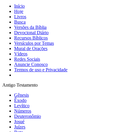
Início
Hoje
Livros
Busca
Versões da Bíblia
Devocional Diário
Recursos Bíblicos
Versículos por Temas
Mural de Orações
Vídeos
Redes Sociais
Anuncie Conosco
Termos de uso e Privacidade
Antigo Testamento
Gênesis
Êxodo
Levítico
Números
Deuteronômio
Josué
Juízes