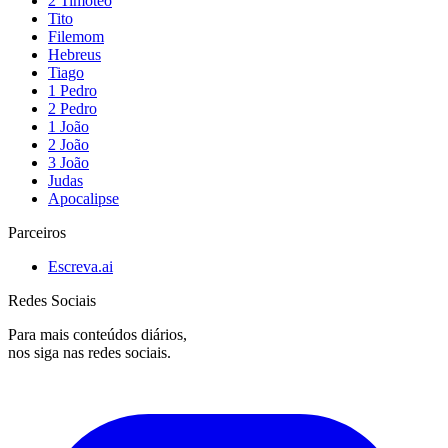
2 Timóteo
Tito
Filemom
Hebreus
Tiago
1 Pedro
2 Pedro
1 João
2 João
3 João
Judas
Apocalipse
Parceiros
Escreva.ai
Redes Sociais
Para mais conteúdos diários,
nos siga nas redes sociais.