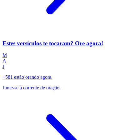
Estes versículos te tocaram? Ore agora!
M
A
J
+581 estão orando agora.
Junte-se à corrente de oração.