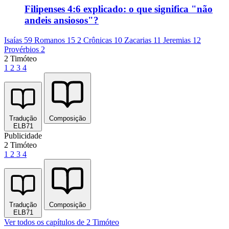
Filipenses 4:6 explicado: o que significa "não
andeis ansiosos"?
Isaías 59
Romanos 15
2 Crônicas 10
Zacarias 11
Jeremias 12
Provérbios 2
2 Timóteo
1
2
3
4
Tradução
Composição
ELB71
Publicidade
2 Timóteo
1
2
3
4
Tradução
Composição
ELB71
Ver todos os capítulos de 2 Timóteo