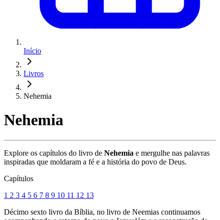
Início
Livros
Nehemia
Nehemia
Explore os capítulos do livro de
Nehemia
e mergulhe nas palavras
inspiradas que moldaram a fé e a história do povo de Deus.
Capítulos
1
2
3
4
5
6
7
8
9
10
11
12
13
Décimo sexto livro da Bíblia, no livro de Neemias continuamos