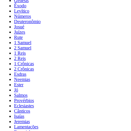
Gênesis
Êxodo
Levítico
Números
Deuteronômio
Josué
Juízes
Rute
1 Samuel
2 Samuel
1 Reis
2 Reis
1 Crônicas
2 Crônicas
Esdras
Neemias
Ester
Jó
Salmos
Provérbios
Eclesiastes
Cânticos
Isaías
Jeremias
Lamentações