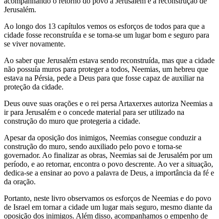
acompanhando o retorno do povo a Jerusalém e a reconstrução de
Jerusalém.
Ao longo dos 13 capítulos vemos os esforços de todos para que a
cidade fosse reconstruída e se torna-se um lugar bom e seguro para
se viver novamente.
Ao saber que Jerusalém estava sendo reconstruída, mas que a cidade
não possuía muros para proteger a todos, Neemias, um hebreu que
estava na Pérsia, pede a Deus para que fosse capaz de auxiliar na
proteção da cidade.
Deus ouve suas orações e o rei persa Artaxerxes autoriza Neemias a
ir para Jerusalém e o concede material para ser utilizado na
construção do muro que protegeria a cidade.
Apesar da oposição dos inimigos, Neemias consegue conduzir a
construção do muro, sendo auxiliado pelo povo e torna-se
governador. Ao finalizar as obras, Neemias sai de Jerusalém por um
período, e ao retornar, encontra o povo descrente. Ao ver a situação,
dedica-se a ensinar ao povo a palavra de Deus, a importância da fé e
da oração.
Portanto, neste livro observamos os esforços de Neemias e do povo
de Israel em tornar a cidade um lugar mais seguro, mesmo diante da
oposição dos inimigos. Além disso, acompanhamos o empenho de