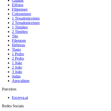
Gálatas
Efésios
Filipenses
Colossenses
1 Tessalonicenses
2 Tessalonicenses
1 Timóteo
2 Timóteo
Tito
Filemom
Hebreus
Tiago
1 Pedro
2 Pedro
1 João
2 João
3 João
Judas
Apocalipse
Parceiros
Escreva.ai
Redes Sociais