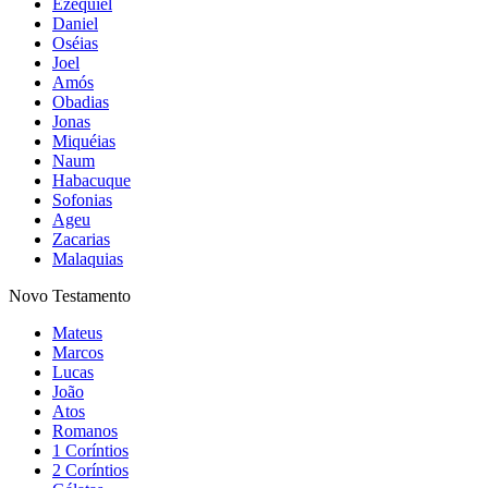
Ezequiel
Daniel
Oséias
Joel
Amós
Obadias
Jonas
Miquéias
Naum
Habacuque
Sofonias
Ageu
Zacarias
Malaquias
Novo Testamento
Mateus
Marcos
Lucas
João
Atos
Romanos
1 Coríntios
2 Coríntios