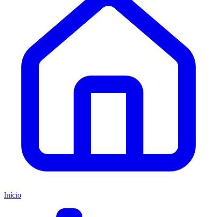
Início